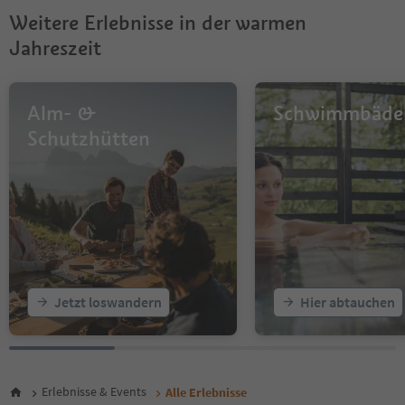
9
Weitere Erlebnisse in der warmen
10
11
Jahreszeit
12
13
14
Alm- &
Schwimmbäde
15
16
Schutzhütten
17
18
19
20
21
22
23
24
25
Jetzt loswandern
Hier abtauchen
26
27
28
29
30
Erlebnisse & Events
Alle Erlebnisse