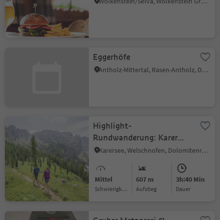
Wolkenstein/Sëlva, Wolkenstein Gröden, Dolomitenregion Gröden
Eggerhöfe
Antholz-Mittertal, Rasen-Antholz, Dolomitenregion Kronplatz
Highlight-
Rundwanderung: Karer
See - Felslabyrinth
Karersee, Welschnofen, Dolomitenregion Eggental
Latemar - Eggental
Mountain Cinema
Mittel
607 m
3h:40 Min
Latemarwiesen -
Schwierigkeitsgrad
Aufstieg
Dauer
Karerpass