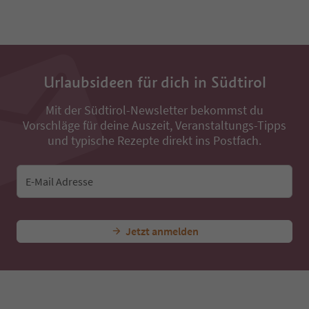
31
32
33
34
35
36
Urlaubsideen für dich in Südtirol
37
38
Mit der Südtirol-Newsletter bekommst du
39
Vorschläge für deine Auszeit, Veranstaltungs-Tipps
40
41
und typische Rezepte direkt ins Postfach.
42
43
44
E-Mail Adresse
45
46
47
Jetzt anmelden
48
49
50
51
52
53