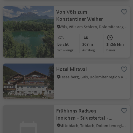
Von Völs zum
Konstantiner Weiher
Völs, Völs am Schlern, Dolomitenregion Seiser Alm
Leicht
207 m
1h:55 Min
Schwierigkeitsgrad
Aufstieg
Dauer
Hotel Miraval
Tesselberg, Gais, Dolomitenregion Kronplatz
Frühlings Radweg
Innichen - Silvestertal -
Toblach
Alttoblach, Toblach, Dolomitenregion 3 Zinnen