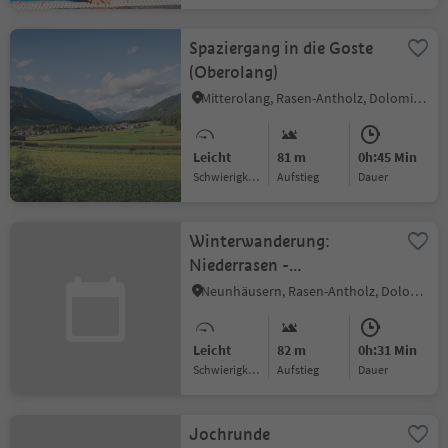
Spaziergang in die Goste
(Oberolang)
Mitterolang, Rasen-Antholz, Dolomitenregion Kronplatz
Leicht
81 m
0h:45 Min
Schwierigkeitsgrad
Aufstieg
Dauer
Winterwanderung:
Niederrasen -
Wasserwaldile - Oberrasen
Neunhäusern, Rasen-Antholz, Dolomitenregion Kronplatz
Leicht
82 m
0h:31 Min
Schwierigkeitsgrad
Aufstieg
Dauer
Jochrunde