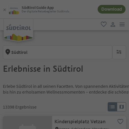
Südtirol Guide App
Download
Der digitale Reisebegleiter Südtirols
men
favorit
user lin
Südtirol
keine ak
Erlebnisse in Südtirol
Erlebe Südtirol in all seinen Facetten. Von spannenden Aktivität
bis hin zu erholsamen Wellnessmomenten – entdecke die schöns
13398
Ergebnisse
Kinderspielplatz Vetzan