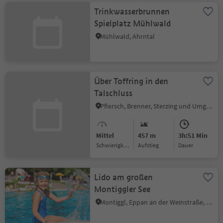
Trinkwasserbrunnen
Spielplatz Mühlwald
Mühlwald, Ahrntal
Über Toffring in den
Talschluss
Pflersch, Brenner, Sterzing und Umgebung
Mittel
457 m
3h:51 Min
Schwierigkeitsgrad
Aufstieg
Dauer
Lido am großen
Montiggler See
Montiggl, Eppan an der Weinstraße, Südtiroler Weinstraße