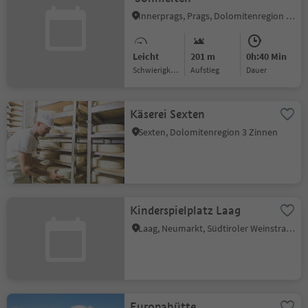
Innerprags, Prags, Dolomitenregion 3 Zinnen
Leicht
201 m
0h:40 Min
Schwierigkeitsgrad
Aufstieg
Dauer
Käserei Sexten
Sexten, Dolomitenregion 3 Zinnen
Kinderspielplatz Laag
Laag, Neumarkt, Südtiroler Weinstraße
Europahütte