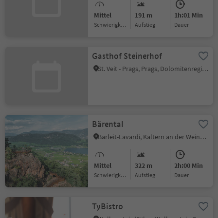
Mittel
191 m
1h:01 Min
Schwierigkeitsgrad
Aufstieg
Dauer
Gasthof Steinerhof
St. Veit - Prags, Prags, Dolomitenregion 3 Zinnen
Bärental
Barleit-Lavardi, Kaltern an der Weinstraße, Südtiroler Weinstraße
Mittel
322 m
2h:00 Min
Schwierigkeitsgrad
Aufstieg
Dauer
TyBistro