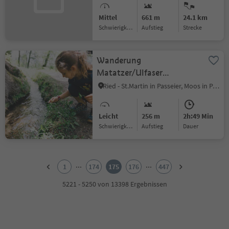
Mittel
661 m
24.1 km
Schwierigkeitsgrad
Aufstieg
Strecke
Wanderung
Matatzer/Ulfaser
Waalweg
Ried - St.Martin in Passeier, Moos in Passeier, Meran und Umgebung
Leicht
256 m
2h:49 Min
Schwierigkeitsgrad
Aufstieg
Dauer
1
2
...
...
1
174
175
176
447
3
4
5221 - 5250 von 13398 Ergebnissen
5
6
7
8