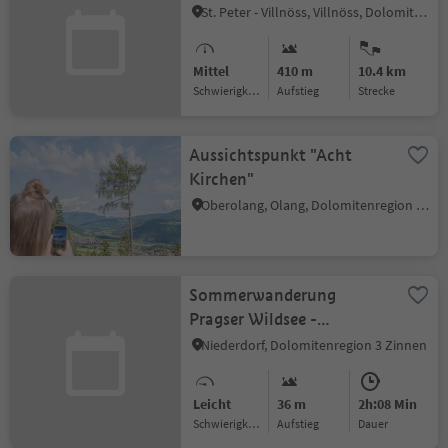
St. Peter - Villnöss, Villnöss, Dolomitenregion Lüsen Villnöss
Mittel
410 m
10.4 km
Schwierigkeitsgrad
Aufstieg
Strecke
Aussichtspunkt "Acht
Kirchen"
Oberolang, Olang, Dolomitenregion Kronplatz
Sommerwanderung
Pragser Wildsee -
Niederdorf
Niederdorf, Dolomitenregion 3 Zinnen
Leicht
36 m
2h:08 Min
Schwierigkeitsgrad
Aufstieg
Dauer