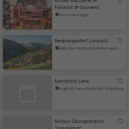
Gruber Metzgerei &
Feinkost & Souvenir
Glurns, Vinschgau
Bergsteigerdorf Lungiarü
Badia, San Martin, Dolomitenregion Kronplatz
Sportplatz Lana
Burgstall, Lana, Meran und Umgebung
Skitour Übungsstrecke
"Sonnleiten"