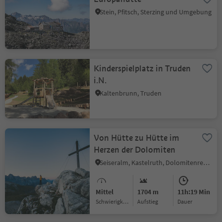
Stein, Pfitsch, Sterzing und Umgebung
Kinderspielplatz in Truden
i.N.
Kaltenbrunn, Truden
Von Hütte zu Hütte im
Herzen der Dolomiten
Seiseralm, Kastelruth, Dolomitenregion Seiser Alm
Mittel
1704 m
11h:19 Min
Schwierigkeitsgrad
Aufstieg
Dauer