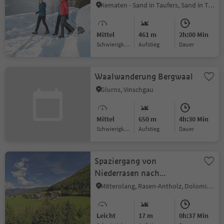
Kematen - Sand in Taufers, Sand in Taufers, Ahrntal
Mittel
461 m
2h:00 Min
Schwierigkeitsgrad
Aufstieg
Dauer
Waalwanderung Bergwaal
Glurns, Vinschgau
Mittel
650 m
4h:30 Min
Schwierigkeitsgrad
Aufstieg
Dauer
Spaziergang von
Niederrasen nach
Neunhäusern
Mitterolang, Rasen-Antholz, Dolomitenregion Kronplatz
Leicht
17 m
0h:37 Min