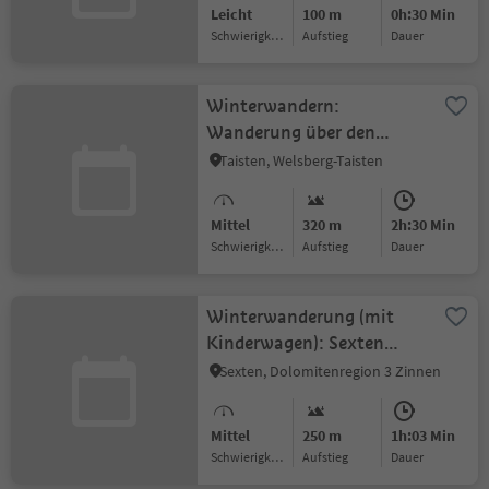
Leicht
100 m
0h:30 Min
Schwierigkeitsgrad
Aufstieg
Dauer
Winterwandern:
Wanderung über den
Römerweg in Welsberg
Taisten, Welsberg-Taisten
Mittel
320 m
2h:30 Min
Schwierigkeitsgrad
Aufstieg
Dauer
Winterwanderung (mit
Kinderwagen): Sexten
Kirche – Gasthof
Sexten, Dolomitenregion 3 Zinnen
Panorama
Mittel
250 m
1h:03 Min
Schwierigkeitsgrad
Aufstieg
Dauer