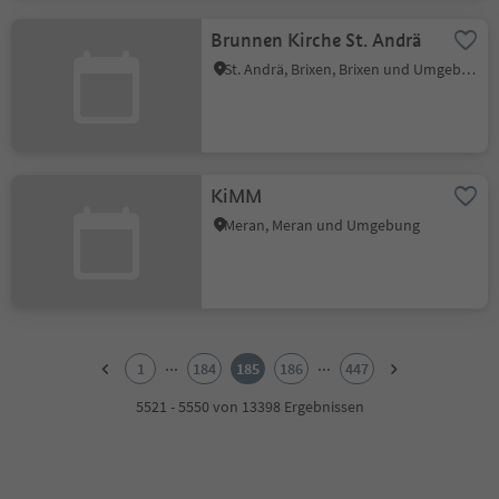
Brunnen Kirche St. Andrä
St. Andrä, Brixen, Brixen und Umgebung
KiMM
Meran, Meran und Umgebung
1
2
...
...
1
184
185
186
447
3
4
5521 - 5550 von 13398 Ergebnissen
5
6
7
8