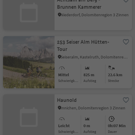
Brunnen Kammerer
Niederdorf, Dolomitenregion 3 Zinnen
253 Seiser Alm Hütten-
Tour
Seiseralm, Kastelruth, Dolomitenregion Seiser Alm
Mittel
825 m
22.6 km
Schwierigkeitsgrad
Aufstieg
Strecke
Haunold
Innichen, Dolomitenregion 3 Zinnen
Leicht
0 m
0h:07 Min
Schwierigkeitsgrad
Aufstieg
Dauer