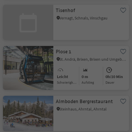
Tisenhof
Vernagt, Schnals, Vinschgau
Plose 1
St. Andrä, Brixen, Brixen und Umgebung
Leicht
0 m
0h:10 Min
Schwierigkeitsgrad
Aufstieg
Dauer
Almboden Bergrestaurant
Steinhaus, Ahrntal, Ahrntal