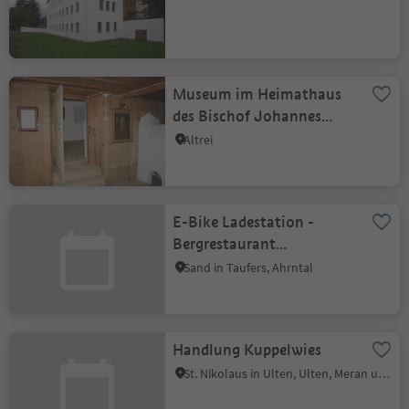
Museum im Heimathaus
des Bischof Johannes
Zwerger
Altrei
E-Bike Ladestation -
Bergrestaurant
Speikboden
Sand in Taufers, Ahrntal
Handlung Kuppelwies
St. Nikolaus in Ulten, Ulten, Meran und Umgebung