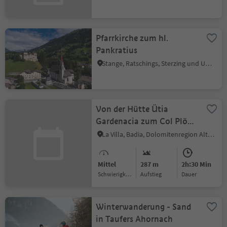
Pfarrkirche zum hl.
Pankratius
Stange, Ratschings, Sterzing und Umgebung
Von der Hütte Ütia
Gardenacia zum Col Plö
Alt
La Villa, Badia, Dolomitenregion Alta Badia
Mittel
287 m
2h:30 Min
Schwierigkeitsgrad
Aufstieg
Dauer
Winterwanderung - Sand
in Taufers Ahornach