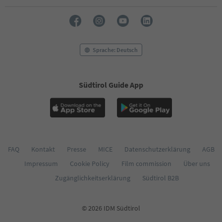
54
55
56
57
58
Sprache: Deutsch
59
60
61
Südtirol Guide App
62
63
64
65
66
67
68
FAQ
Kontakt
Presse
MICE
Datenschutzerklärung
AGB
69
Impressum
Cookie Policy
Film commission
Über uns
70
71
Zugänglichkeitserklärung
Südtirol B2B
72
73
74
© 2026 IDM Südtirol
75