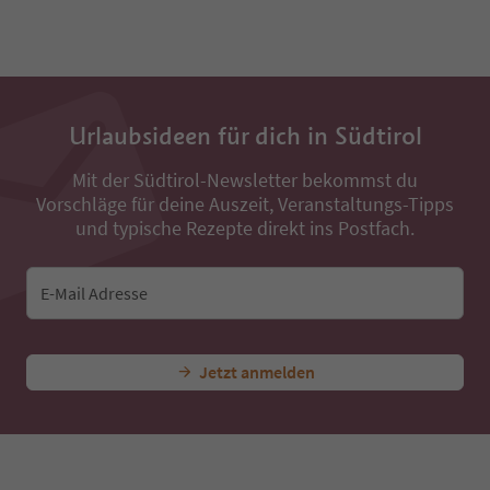
31
32
33
34
35
36
Urlaubsideen für dich in Südtirol
37
38
Mit der Südtirol-Newsletter bekommst du
39
Vorschläge für deine Auszeit, Veranstaltungs-Tipps
40
41
und typische Rezepte direkt ins Postfach.
42
43
44
E-Mail Adresse
45
46
47
Jetzt anmelden
48
49
50
51
52
53