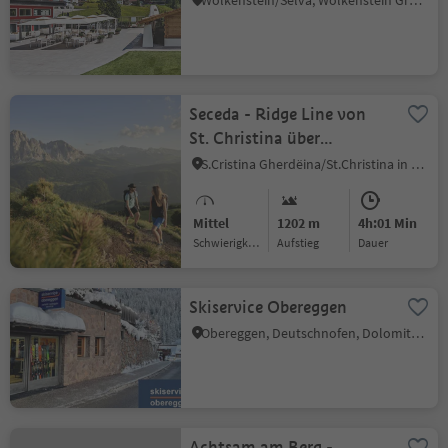
Wolkenstein/Sëlva, Wolkenstein Gröden, Dolomitenregion Gröden
Seceda - Ridge Line von
St. Christina über
Cristauta - Sëurasas und
S.Cristina Gherdëina/St.Christina in Gröden, St.Christina in Gröden, Dolomitenregion Gröden
Pic
Mittel
1202 m
4h:01 Min
Schwierigkeitsgrad
Aufstieg
Dauer
Skiservice Obereggen
Obereggen, Deutschnofen, Dolomitenregion Eggental
Achtsam am Berg -