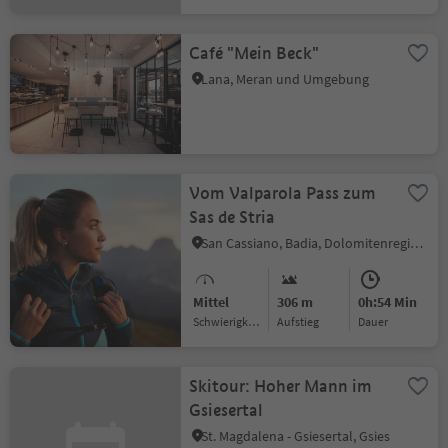
Café "Mein Beck"
Lana, Meran und Umgebung
Vom Valparola Pass zum
Sas de Stria
San Cassiano, Badia, Dolomitenregion Alta Badia
Mittel
306 m
0h:54 Min
Schwierigkeitsgrad
Aufstieg
Dauer
Skitour: Hoher Mann im
Gsiesertal
St. Magdalena - Gsiesertal, Gsies