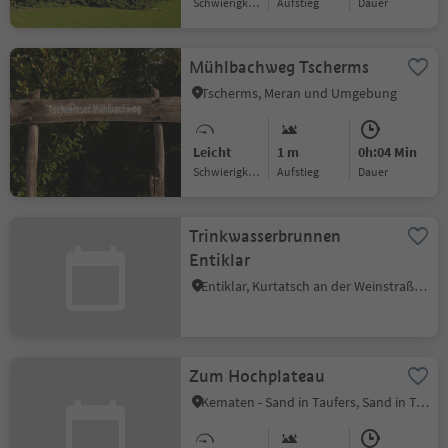
Schwierigkeitsgrad
Aufstieg
Dauer
Mühlbachweg Tscherms
Tscherms, Meran und Umgebung
Leicht
1 m
0h:04 Min
Schwierigkeitsgrad
Aufstieg
Dauer
Trinkwasserbrunnen
Entiklar
Entiklar, Kurtatsch an der Weinstraße, Südtiroler Weinstraße
Zum Hochplateau
Kematen - Sand in Taufers, Sand in Taufers, Ahrntal