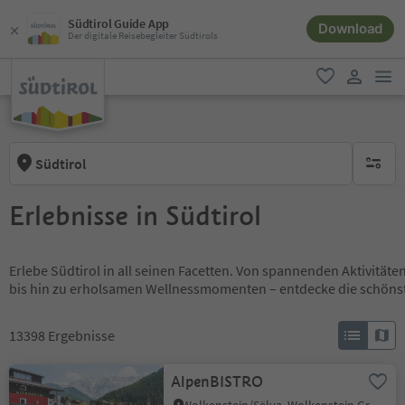
Südtirol Guide App
Download
Der digitale Reisebegleiter Südtirols
men
favorit
user lin
Südtirol
keine ak
Erlebnisse in Südtirol
Erlebe Südtirol in all seinen Facetten. Von spannenden Aktivität
bis hin zu erholsamen Wellnessmomenten – entdecke die schöns
13398
Ergebnisse
AlpenBISTRO