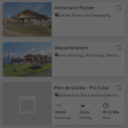
Almschank Platzer
Barbian, Brixen und Umgebung
Wasserfalleralm
Innerratschings, Ratschings, Sterzing und Umgebung
Plan de Gralba - Piz Culac
Wolkenstein/Sëlva, Wolkenstein Gröden, Dolomitenregion Gröden
Mittel
231 m
1h:31 Min
Schwierigkeitsgrad
Aufstieg
Dauer