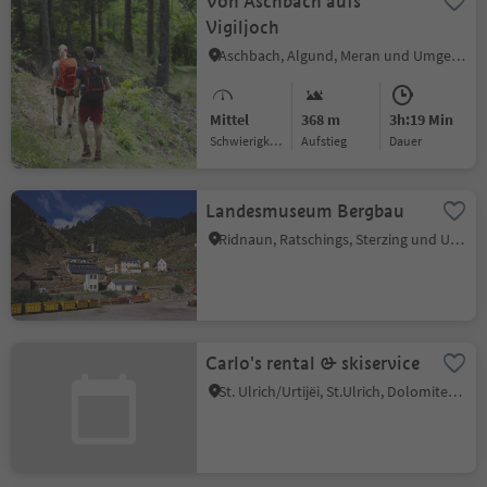
Von Aschbach aufs
Vigiljoch
Aschbach, Algund, Meran und Umgebung
Mittel
368 m
3h:19 Min
Schwierigkeitsgrad
Aufstieg
Dauer
Landesmuseum Bergbau
Ridnaun, Ratschings, Sterzing und Umgebung
Carlo's rental & skiservice
St. Ulrich/Urtijëi, St.Ulrich, Dolomitenregion Gröden