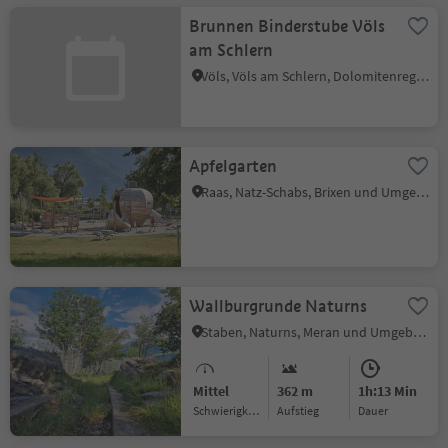
Brunnen Binderstube Völs
am Schlern
Völs, Völs am Schlern, Dolomitenregion Seiser Alm
Apfelgarten
Raas, Natz-Schabs, Brixen und Umgebung
Wallburgrunde Naturns
Staben, Naturns, Meran und Umgebung
Mittel
362 m
1h:13 Min
Schwierigkeitsgrad
Aufstieg
Dauer