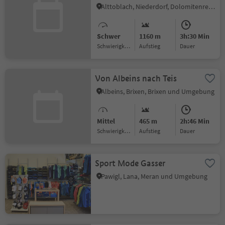
Alttoblach, Niederdorf, Dolomitenregion 3 Zinnen
Schwer
1160 m
3h:30 Min
Schwierigkeitsgrad
Aufstieg
Dauer
Von Albeins nach Teis
Albeins, Brixen, Brixen und Umgebung
Mittel
465 m
2h:46 Min
Schwierigkeitsgrad
Aufstieg
Dauer
Sport Mode Gasser
Pawigl, Lana, Meran und Umgebung