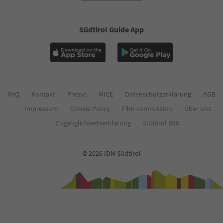
59
60
61
Südtirol Guide App
62
63
64
65
66
67
68
FAQ
Kontakt
Presse
MICE
Datenschutzerklärung
AGB
69
Impressum
Cookie Policy
Film commission
Über uns
70
71
Zugänglichkeitserklärung
Südtirol B2B
72
73
74
© 2026 IDM Südtirol
75
76
77
78
79
80
81