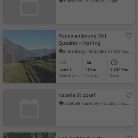
Ennewasser, Martell, Vinschgau
Rundwanderung Töll -
Quadrat - Marling
Sonnenberg - Partschins, Partschins, Meran und Umgebung
Leicht
415 m
3h:10 Min
Schwierigkeitsgrad
Aufstieg
Dauer
Kapelle St.Josef
Kastelbell, Kastelbell-Tschars, Vinschgau