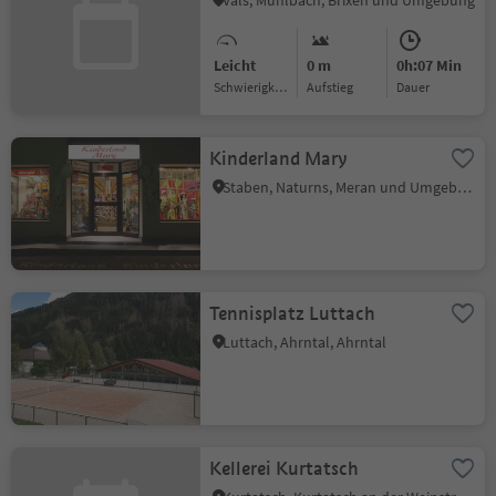
Vals, Mühlbach, Brixen und Umgebung
Leicht
0 m
0h:07 Min
Schwierigkeitsgrad
Aufstieg
Dauer
Kinderland Mary
Staben, Naturns, Meran und Umgebung
Tennisplatz Luttach
Luttach, Ahrntal, Ahrntal
Kellerei Kurtatsch