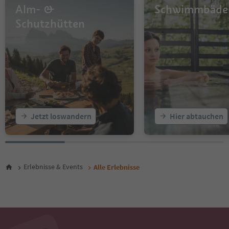
14
Alm- &
Schwimmbäde
15
16
Schutzhütten
17
18
19
20
21
22
23
24
25
Jetzt loswandern
Hier abtauchen
26
27
28
29
30
Erlebnisse & Events
Alle Erlebnisse
31
32
33
34
35
36