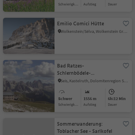
Schwierigkeitsgrad
Aufstieg
Dauer
Emilio Comici Hütte
Wolkenstein/Sëlva, Wolkenstein Gröden, Dolomitenregion Gröden
Bad Ratzes-
Schlernbödele-
Schlernhaus
Seis, Kastelruth, Dolomitenregion Seiser Alm
Schwer
1556 m
6h:12 Min
Schwierigkeitsgrad
Aufstieg
Dauer
Sommerwanderung:
Toblacher See - Sarlkofel