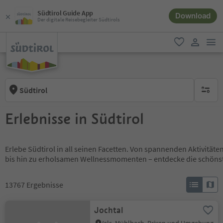
Südtirol Guide App
Download
Der digitale Reisebegleiter Südtirols
men
favorit
user lin
Südtirol
keine ak
Erlebnisse in Südtirol
Erlebe Südtirol in all seinen Facetten. Von spannenden Aktivität
bis hin zu erholsamen Wellnessmomenten – entdecke die schöns
13767
Ergebnisse
Jochtal