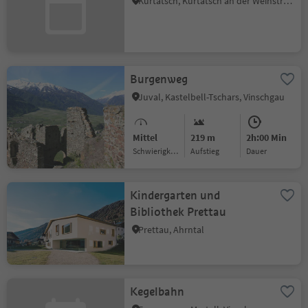
Kurtatsch, Kurtatsch an der Weinstraße, Südtiroler Weinstraße
Burgenweg
Juval, Kastelbell-Tschars, Vinschgau
Mittel
219 m
2h:00 Min
Schwierigkeitsgrad
Aufstieg
Dauer
Kindergarten und
Bibliothek Prettau
Prettau, Ahrntal
Kegelbahn