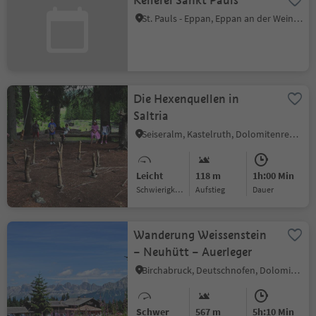
Kellerei Sankt Pauls
St. Pauls - Eppan, Eppan an der Weinstraße, Südtiroler Weinstraße
Die Hexenquellen in
Saltria
Seiseralm, Kastelruth, Dolomitenregion Seiser Alm
Leicht
118 m
1h:00 Min
Schwierigkeitsgrad
Aufstieg
Dauer
Wanderung Weissenstein
– Neuhütt – Auerleger
Birchabruck, Deutschnofen, Dolomitenregion Eggental
Schwer
567 m
5h:10 Min