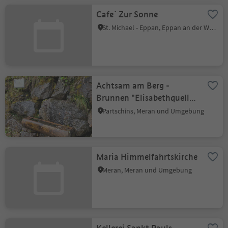
Cafe´ Zur Sonne
St. Michael - Eppan, Eppan an der Weinstraße, Südtiroler Weinstraße
Achtsam am Berg -
Brunnen "Elisabethquelle"
- Trinkwasserfüllpunkt
Partschins, Meran und Umgebung
Maria Himmelfahrtskirche
Meran, Meran und Umgebung