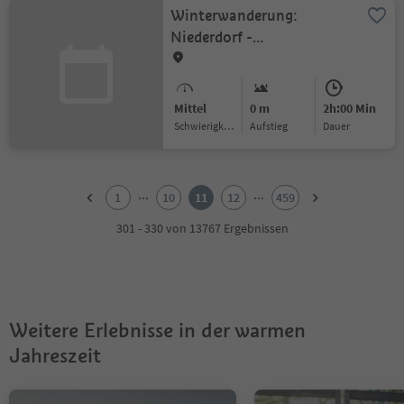
Winterwanderung:
Niederdorf -
Altschluderbach - Rienz
Mittel
0 m
2h:00 Min
Schwierigkeitsgrad
Aufstieg
Dauer
1
2
...
...
1
10
11
12
459
3
4
301 - 330 von 13767 Ergebnissen
5
6
7
8
9
Weitere Erlebnisse in der warmen
10
11
Jahreszeit
12
13