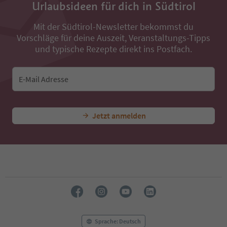
Urlaubsideen für dich in Südtirol
37
38
Mit der Südtirol-Newsletter bekommst du
39
Vorschläge für deine Auszeit, Veranstaltungs-Tipps
40
41
und typische Rezepte direkt ins Postfach.
42
43
44
E-Mail Adresse
45
46
47
Jetzt anmelden
48
49
50
51
52
53
54
55
56
57
58
Sprache: Deutsch