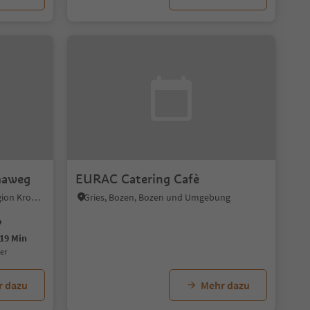
maweg
EURAC Catering Cafè
Reischach, Bruneck, Dolomitenregion Kronplatz
Gries, Bozen, Bozen und Umgebung
19 Min
uer
r dazu
Mehr dazu