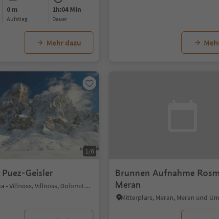
0 m
1h:04 Min
Aufstieg
Dauer
Mehr dazu
Meh
1/6
 Puez-Geisler
Brunnen Aufnahme Rosm
Meran
St. Magdalena - Villnöss, Villnöss, Dolomitenregion Lüsen Villnöss
Mitterplars, Meran, Meran und 