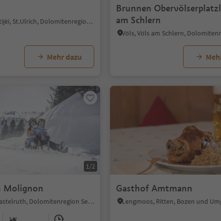
Brunnen Obervölserplatzl
am Schlern
St. Ulrich/Urtijëi, St.Ulrich, Dolomitenregion Gröden
Mehr dazu
Meh
1/2
n Molignon
Gasthof Amtmann
Seiseralm, Kastelruth, Dolomitenregion Seiser Alm
Lengmoos, Ritten, Bozen und U