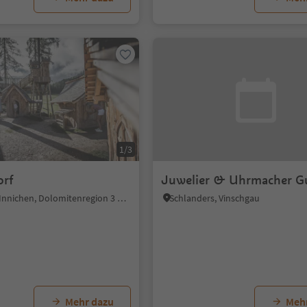
1/3
orf
Juwelier & Uhrmacher G
Winnebach, Innichen, Dolomitenregion 3 Zinnen
Schlanders, Vinschgau
Mehr dazu
Meh