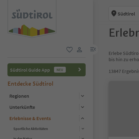
Südtirol
Erlebn
menu link
Erlebe Südtiro
favorit
user link
bis hin zu er
Südtirol Guide App
NEU
13847
Ergebni
Entdecke Südtirol
Regionen
Unterkünfte
Erlebnisse & Events
Sportliche Aktivitäten
In der Natur