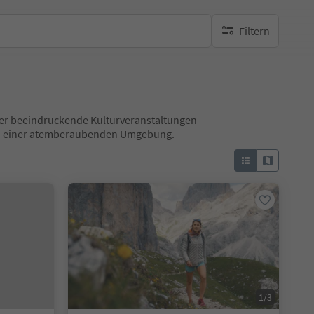
Filtern
keine aktiven Filte
 über beeindruckende Kulturveranstaltungen
 in einer atemberaubenden Umgebung.
1/3