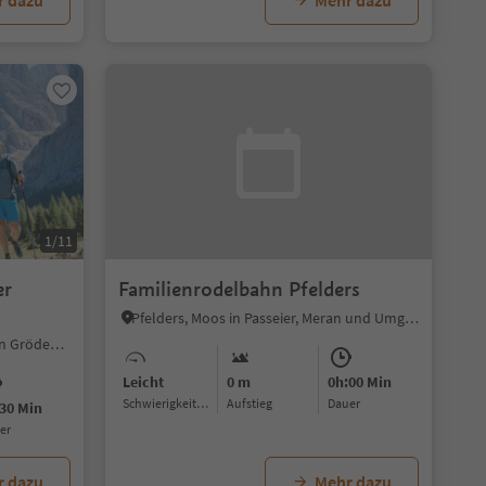
r dazu
Mehr dazu
1/11
er
Familienrodelbahn Pfelders
Pfelders, Moos in Passeier, Meran und Umgebung
S.Cristina Gherdëina/St.Christina in Gröden, St.Christina in Gröden, Dolomitenregion Gröden
Leicht
0 m
0h:00 Min
Schwierigkeitsgrad
Aufstieg
Dauer
30 Min
uer
r dazu
Mehr dazu