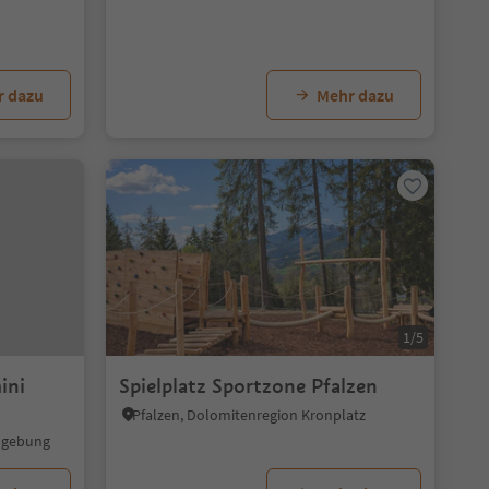
r dazu
Mehr dazu
1/5
ini
Spielplatz Sportzone Pfalzen
Pfalzen, Dolomitenregion Kronplatz
Umgebung