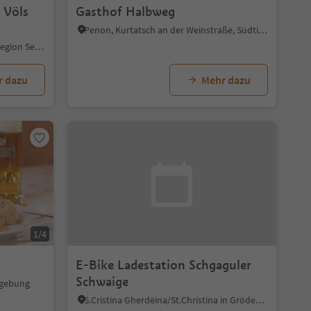
 Völs
Gasthof Halbweg
Penon, Kurtatsch an der Weinstraße, Südtiroler Weinstraße
Völs, Völs am Schlern, Dolomitenregion Seiser Alm
r dazu
Mehr dazu
1/4
E-Bike Ladestation Schgaguler
Schwaige
mgebung
S.Cristina Gherdëina/St.Christina in Gröden, Kastelruth, Dolomitenregion Seiser Alm