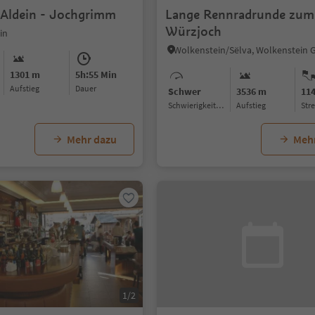
| Aldein - Jochgrimm
Lange Rennradrunde zum
Würzjoch
in
1301 m
5h:55 Min
Aufstieg
Dauer
Schwer
3536 m
11
Schwierigkeitsgrad
Aufstieg
Str
Mehr dazu
Meh
1/2