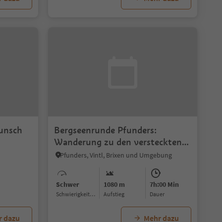
unsch
Bergseenrunde Pfunders:
Wanderung zu den versteckten
Juwelen der Alpen
Pfunders, Vintl, Brixen und Umgebung
Schwer
1080 m
7h:00 Min
Schwierigkeitsgrad
Aufstieg
Dauer
r dazu
Mehr dazu