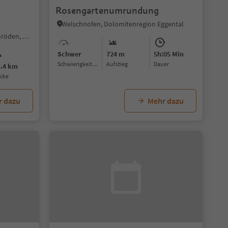
Rosengartenumrundung
Welschnofen, Dolomitenregion Eggental
Wolkenstein/Sëlva, Wolkenstein Gröden, Dolomitenregion Gröden
Schwer
724 m
5h:05 Min
Schwierigkeitsgrad
Aufstieg
Dauer
4.4 km
ecke
r dazu
Mehr dazu