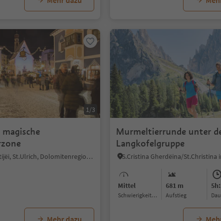
Mehr dazu
Meh
1/3
s magische
Murmeltierrunde unter d
rzone
Langkofelgruppe
St. Ulrich/Urtijëi, St.Ulrich, Dolomitenregion Gröden
Mittel
681 m
5h:
Schwierigkeitsgrad
Aufstieg
Da
Mehr dazu
Meh