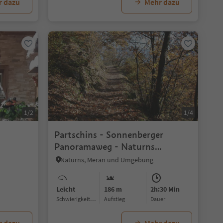
r dazu
Mehr dazu
1/2
1/4
Partschins - Sonnenberger
Panoramaweg - Naturns
(Terrainkurweg Nr. 5)
Naturns, Meran und Umgebung
Leicht
186 m
2h:30 Min
Schwierigkeitsgrad
Aufstieg
Dauer