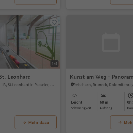
1/4
St. Leonhard
Kunst am Weg - Panora
St. Leonhard i.P., St.Leonhard in Passeier, Meran und Umgebung
Leicht
68 m
0h:
Schwierigkeitsgrad
Aufstieg
Da
Mehr dazu
Meh