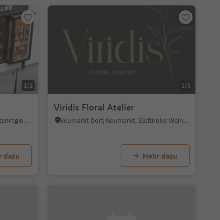
1/2
1/3
Viridis Floral Atelier
St. Ulrich/Urtijëi, St.Ulrich, Dolomitenregion Gröden
Neumarkt Dorf, Neumarkt, Südtiroler Weinstraße
r dazu
Mehr dazu