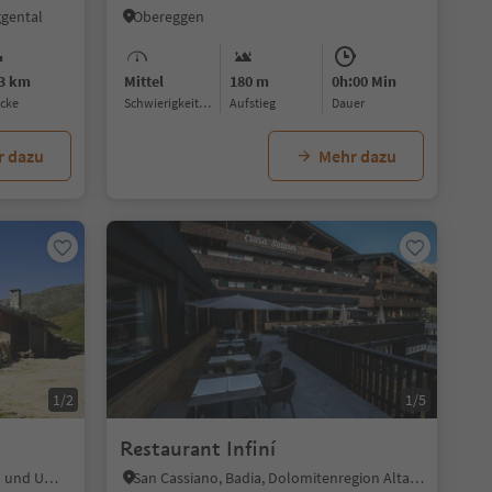
ggental
Obereggen
.3 km
Mittel
180 m
0h:00 Min
ecke
Schwierigkeitsgrad
Aufstieg
Dauer
r dazu
Mehr dazu
1/2
1/5
Restaurant Infiní
St. Nikolaus in Ulten, Ulten, Meran und Umgebung
San Cassiano, Badia, Dolomitenregion Alta Badia