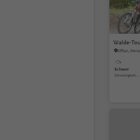
Walde-To
Riffian, Me
Schwer
Schwierigkeitsgrad