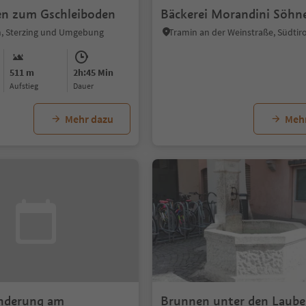
n zum Gschleiboden
Bäckerei Morandini Söhn
ch, Sterzing und Umgebung
511 m
2h:45 Min
Aufstieg
Dauer
Mehr dazu
Meh
nderung am
Brunnen unter den Laub