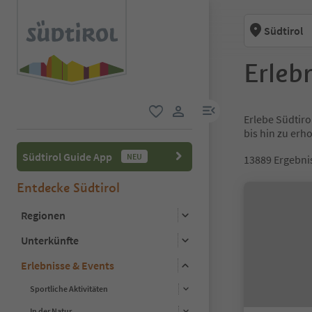
Südtirol
Erlebn
menu link
Erlebe Südtiro
favorit
user link
bis hin zu er
Südtirol Guide App
NEU
13889
Ergebni
Entdecke Südtirol
Regionen
Unterkünfte
Erlebnisse & Events
Sportliche Aktivitäten
In der Natur