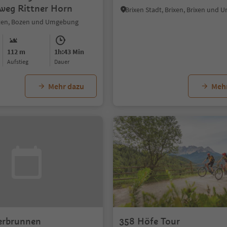
eg Rittner Horn
Brixen Stadt, Brixen, Brixen und
tten, Bozen und Umgebung
112 m
1h:43 Min
Aufstieg
Dauer
Mehr dazu
Meh
erbrunnen
358 Höfe Tour