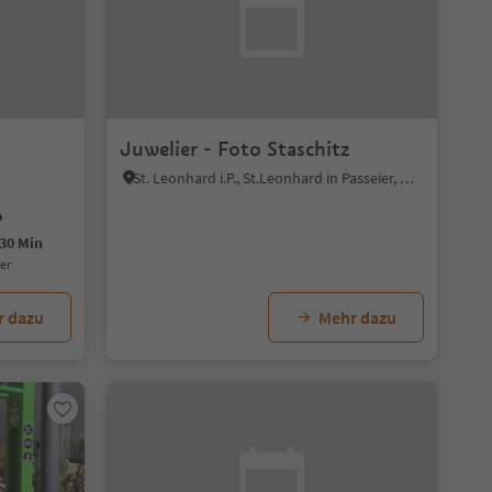
Juwelier - Foto Staschitz
St. Leonhard i.P., St.Leonhard in Passeier, Meran und Umgebung
30 Min
uer
r dazu
Mehr dazu