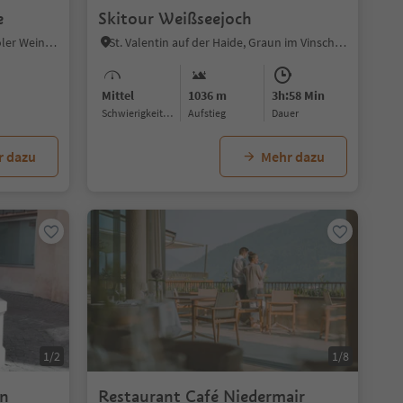
e
Skitour Weißseejoch
Tramin an der Weinstraße, Südtiroler Weinstraße
St. Valentin auf der Haide, Graun im Vinschgau, Vinschgau
Mittel
1036 m
3h:58 Min
Schwierigkeitsgrad
Aufstieg
Dauer
r dazu
Mehr dazu
1/2
1/8
en
Restaurant Café Niedermair