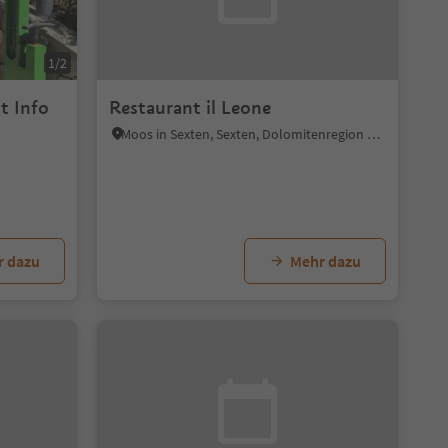
1/2
t Info
Restaurant il Leone
Moos in Sexten, Sexten, Dolomitenregion 3 Zinnen
r dazu
Mehr dazu