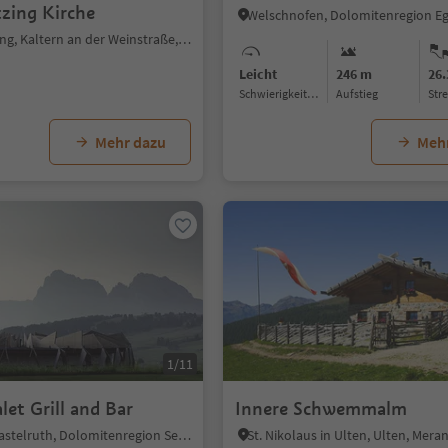
tzing Kirche
Welschnofen, Dolomitenregion E
Oberplanitzing, Kaltern an der Weinstraße, Südtiroler Weinstraße
Leicht
246 m
26
Schwierigkeitsgrad
Aufstieg
Str
Mehr dazu
Meh
1/11
let Grill and Bar
Innere Schwemmalm
Seiseralm, Kastelruth, Dolomitenregion Seiser Alm