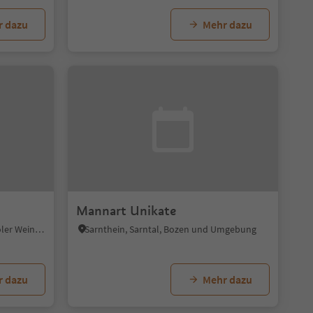
r dazu
Mehr dazu
Mannart Unikate
Tramin an der Weinstraße, Südtiroler Weinstraße
Sarnthein, Sarntal, Bozen und Umgebung
r dazu
Mehr dazu