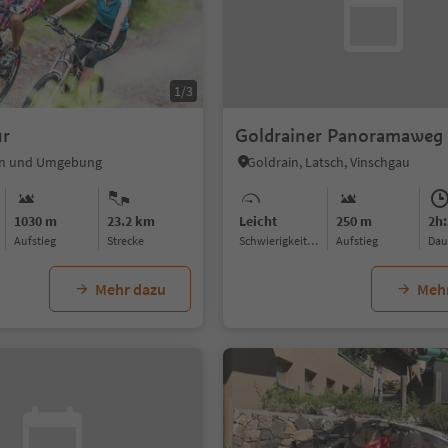
1/3
ur
Goldrainer Panoramaweg
ran und Umgebung
Goldrain, Latsch, Vinschgau
1030 m
23.2 km
Leicht
250 m
2h:
Aufstieg
Strecke
Schwierigkeitsgrad
Aufstieg
Da
Mehr dazu
Meh