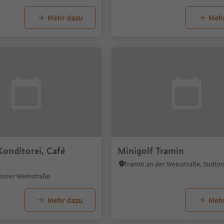
Mehr dazu
Meh
Konditorei, Café
Minigolf Tramin
iroler Weinstraße
Mehr dazu
Meh