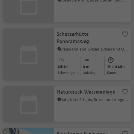
Bozen Zentrum, Bozen, Bozen und Umgebung
Schatzerhütte
Panoramaweg
Brixen Umland, Brixen, Brixen und Umgebung
Mittel
0 m
3h:10 Min
Schwierigkeitsgrad
Aufstieg
Dauer
Naturdruck-Wasseranlage
Natz, Natz-Schabs, Brixen und Umgebung
Pieralongia Schwaige