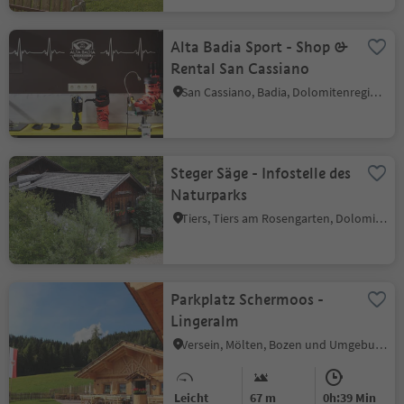
Alta Badia Sport - Shop &
Rental San Cassiano
San Cassiano, Badia, Dolomitenregion Alta Badia
Steger Säge - Infostelle des
Naturparks
Tiers, Tiers am Rosengarten, Dolomitenregion Seiser Alm
Parkplatz Schermoos -
Lingeralm
Versein, Mölten, Bozen und Umgebung
Leicht
67 m
0h:39 Min