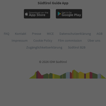
Südtirol Guide App
62
63
64
65
66
67
68
FAQ
Kontakt
Presse
MICE
Datenschutzerklärung
AGB
69
Impressum
Cookie Policy
Film commission
Über uns
70
71
Zugänglichkeitserklärung
Südtirol B2B
72
73
74
© 2026 IDM Südtirol
75
76
77
78
79
80
81
82
83