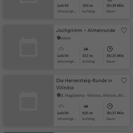
Leicht
203 m
1h:28 Min
Schwierigkeitsgrad
Aufstieg
Dauer
Jochgrimm – Almenrunde
Aldein
Leicht
157 m
1h:25 Min
Schwierigkeitsgrad
Aufstieg
Dauer
Die Herrensteig-Runde in
Villnöss
St. Magdalena - Villnöss, Villnöss, Brixen und Umgebung
Leicht
835 m
3h:37 Min
Schwierigkeitsgrad
Aufstieg
Dauer