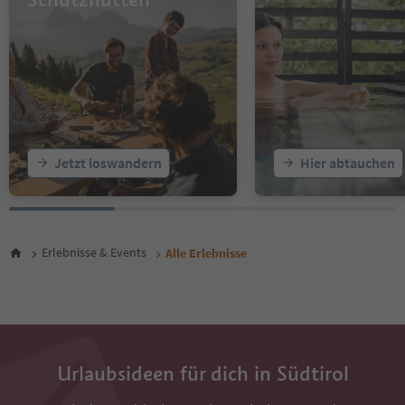
17
18
19
20
21
22
23
24
25
Jetzt loswandern
Hier abtauchen
26
27
28
29
30
Erlebnisse & Events
Alle Erlebnisse
31
32
33
34
35
36
Urlaubsideen für dich in Südtirol
37
38