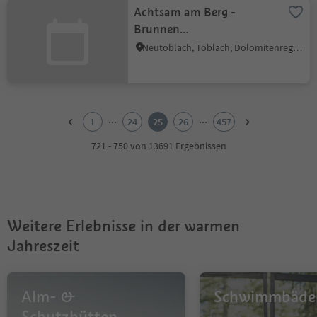
Achtsam am Berg -
Brunnen
Schulplatz,Toblach
Neutoblach, Toblach, Dolomitenregion 3 Zinnen
1
2
...
...
1
24
25
26
457
3
4
721 - 750 von 13691 Ergebnissen
5
6
7
8
9
Weitere Erlebnisse in der warmen
10
11
Jahreszeit
12
13
14
Alm- &
Schwimmbäde
15
16
Schutzhütten