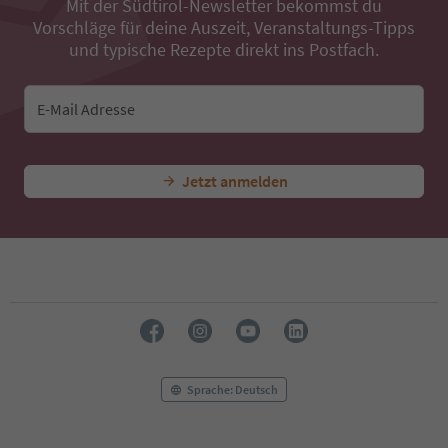
Mit der Südtirol-Newsletter bekommst du
39
Vorschläge für deine Auszeit, Veranstaltungs-Tipps
40
41
und typische Rezepte direkt ins Postfach.
42
43
44
E-Mail Adresse
45
46
47
Jetzt anmelden
48
49
50
51
52
53
54
55
56
57
58
Sprache: Deutsch
59
60
61