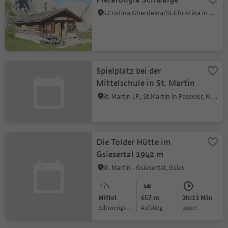
S.Cristina Gherdëina/St.Christina in Gröden, St.Christina in Gröden, Dolomitenregion Gröden
Spielplatz bei der
Mittelschule in St. Martin
St. Martin i.P., St.Martin in Passeier, Meran und Umgebung
Die Tolder Hütte im
Gsiesertal 1942 m
St. Martin - Gsiesertal, Gsies
Mittel
657 m
2h:13 Min
Schwierigkeitsgrad
Aufstieg
Dauer