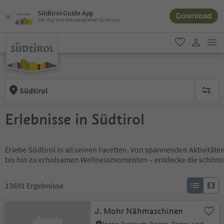
Südtirol Guide App
Download
Der digitale Reisebegleiter Südtirols
men
favorit
user lin
Südtirol
keine ak
Erlebnisse in Südtirol
Erlebe Südtirol in all seinen Facetten. Von spannenden Aktivität
bis hin zu erholsamen Wellnessmomenten – entdecke die schöns
13691
Ergebnisse
J. Mohr Nähmaschinen