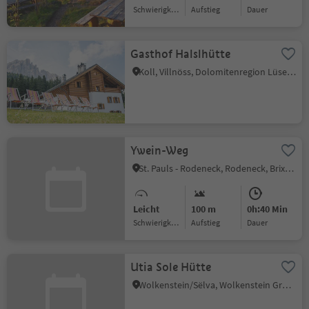
Schwierigkeitsgrad
Aufstieg
Dauer
Gasthof Halslhütte
Koll, Villnöss, Dolomitenregion Lüsen Villnöss
Ywein-Weg
St. Pauls - Rodeneck, Rodeneck, Brixen und Umgebung
Leicht
100 m
0h:40 Min
Schwierigkeitsgrad
Aufstieg
Dauer
Utia Sole Hütte
Wolkenstein/Sëlva, Wolkenstein Gröden, Dolomitenregion Gröden