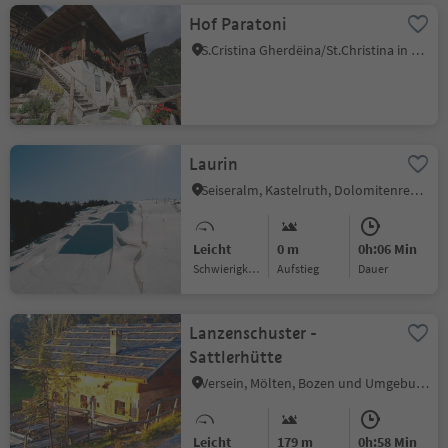
Hof Paratoni
S.Cristina Gherdëina/St.Christina in Gröden, St.Christina in Gröden, Dolomitenregion Gröden
Laurin
Seiseralm, Kastelruth, Dolomitenregion Seiser Alm
Leicht
0 m
0h:06 Min
Schwierigkeitsgrad
Aufstieg
Dauer
Lanzenschuster -
Sattlerhütte
Versein, Mölten, Bozen und Umgebung
Leicht
179 m
0h:58 Min