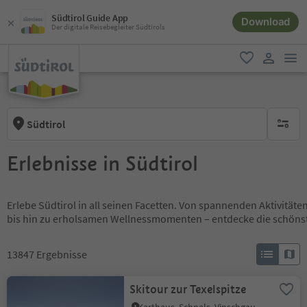
Südtirol Guide App
Download
Der digitale Reisebegleiter Südtirols
men
favorit
user lin
Südtirol
keine ak
Erlebnisse in Südtirol
Erlebe Südtirol in all seinen Facetten. Von spannenden Aktivität
bis hin zu erholsamen Wellnessmomenten – entdecke die schöns
13847
Ergebnisse
Skitour zur Texelspitze