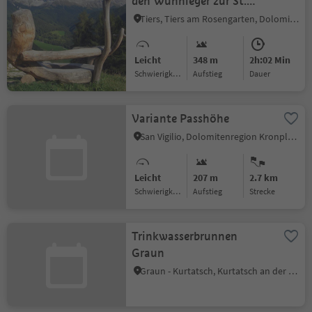
den Wuhnleger zur St.
Sebastian Kapelle
Tiers, Tiers am Rosengarten, Dolomitenregion Seiser Alm
Leicht
348 m
2h:02 Min
Schwierigkeitsgrad
Aufstieg
Dauer
Variante Passhöhe
San Vigilio, Dolomitenregion Kronplatz
Leicht
207 m
2.7 km
Schwierigkeitsgrad
Aufstieg
Strecke
Trinkwasserbrunnen
Graun
Graun - Kurtatsch, Kurtatsch an der Weinstraße, Südtiroler Weinstraße