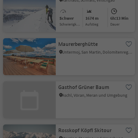
Karthaus, Schnals, Vinschgau
Schwer
1674 m
6h:13 Min
Schwierigkeitsgrad
Aufstieg
Dauer
Maurerberghütte
Untermoj, San Martin, Dolomitenregion Kronplatz
Gasthof Grüner Baum
Aschl, Vöran, Meran und Umgebung
Rosskopf Köpfl Skitour