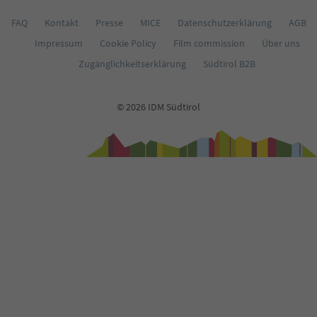
67
68
FAQ
Kontakt
Presse
MICE
Datenschutzerklärung
AGB
69
Impressum
Cookie Policy
Film commission
Über uns
70
Zugänglichkeitserklärung
Südtirol B2B
71
72
73
© 2026 IDM Südtirol
74
75
76
77
78
79
80
81
82
83
84
85
86
87
88