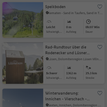
Speikboden
Kematen - Sand in Taufers, Sand in Taufers, Ahrntal
Leicht
0 m
0h:07 Min
Schwierigkeitsgrad
Aufstieg
Dauer
Rad-Rundtour über die
Rodenecker und Lüsner
Alm
Lüsen, Dolomitenregion Lüsen Villnöss
Schwer
1362 m
29.3 km
Schwierigkeitsgrad
Aufstieg
Strecke
Winterwanderung:
Innichen - Vierschach -
Winnebach
Sexten, Innichen, Dolomitenregion 3 Zinnen