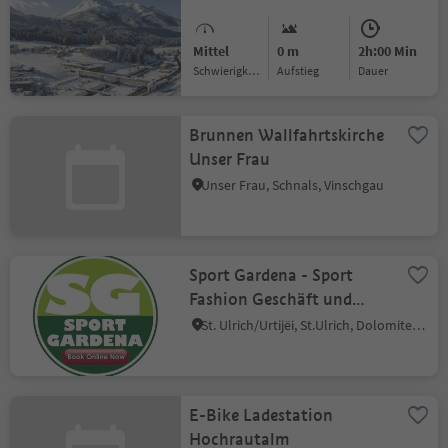
Mittel
0 m
2h:00 Min
Schwierigkeitsgrad
Aufstieg
Dauer
Brunnen Wallfahrtskirche
Unser Frau
Unser Frau, Schnals, Vinschgau
Sport Gardena - Sport
Fashion Geschäft und
Skiverleih
St. Ulrich/Urtijëi, St.Ulrich, Dolomitenregion Gröden
E-Bike Ladestation
Hochrautalm