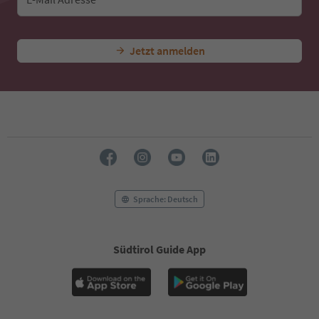
44
45
46
47
Jetzt anmelden
48
49
50
51
52
53
54
55
56
57
58
Sprache: Deutsch
59
60
61
Südtirol Guide App
62
63
64
65
66