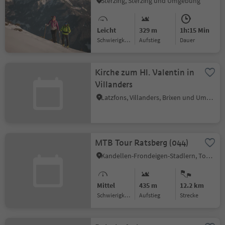
Sterzing, Sterzing und Umgebung
Leicht
329 m
1h:15 Min
Schwierigkeitsgrad
Aufstieg
Dauer
Kirche zum Hl. Valentin in
Villanders
Latzfons, Villanders, Brixen und Umgebung
MTB Tour Ratsberg (044)
Kandellen-Frondeigen-Stadlern, Toblach, Dolomitenregion 3 Zinnen
Mittel
435 m
12.2 km
Schwierigkeitsgrad
Aufstieg
Strecke