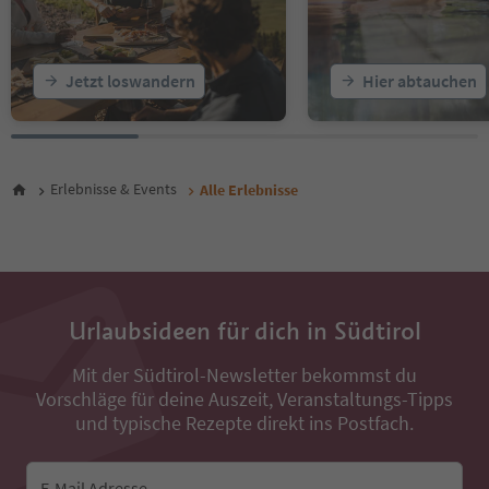
22
23
24
25
Jetzt loswandern
Hier abtauchen
26
27
28
29
30
Erlebnisse & Events
Alle Erlebnisse
31
32
33
34
35
36
Urlaubsideen für dich in Südtirol
37
38
Mit der Südtirol-Newsletter bekommst du
39
Vorschläge für deine Auszeit, Veranstaltungs-Tipps
40
und typische Rezepte direkt ins Postfach.
41
42
43
E-Mail Adresse