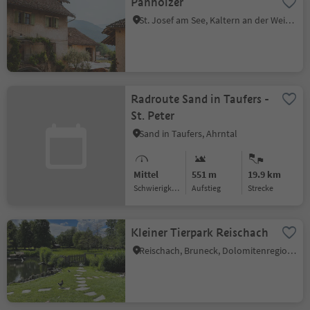
Panholzer
St. Josef am See, Kaltern an der Weinstraße, Südtiroler Weinstraße
Radroute Sand in Taufers -
St. Peter
Sand in Taufers, Ahrntal
Mittel
551 m
19.9 km
Schwierigkeitsgrad
Aufstieg
Strecke
Kleiner Tierpark Reischach
Reischach, Bruneck, Dolomitenregion Kronplatz