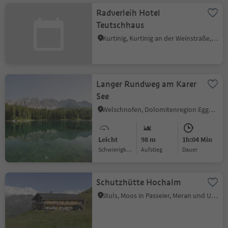
Radverleih Hotel
Teutschhaus
Kurtinig, Kurtinig an der Weinstraße, Südtiroler Weinstraße
Langer Rundweg am Karer
See
Welschnofen, Dolomitenregion Eggental
Leicht
98 m
1h:04 Min
Schwierigkeitsgrad
Aufstieg
Dauer
Schutzhütte Hochalm
Stuls, Moos in Passeier, Meran und Umgebung