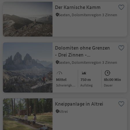
Der Karnische Kamm
Sexten, Dolomitenregion 3 Zinnen
Dolomiten ohne Grenzen
- Drei Zinnen -
Zsigmondyhütte
Sexten, Dolomitenregion 3 Zinnen
Mittel
750 m
8h:00 Min
Schwierigkeitsgrad
Aufstieg
Dauer
Kneippanlage in Altrei
Altrei