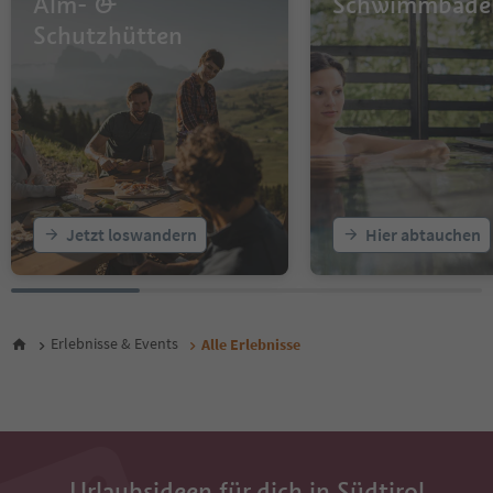
Alm- &
Schwimmbäde
15
16
Schutzhütten
17
18
19
20
21
22
23
24
25
Jetzt loswandern
Hier abtauchen
26
27
28
29
30
Erlebnisse & Events
Alle Erlebnisse
31
32
33
34
35
36
Urlaubsideen für dich in Südtirol