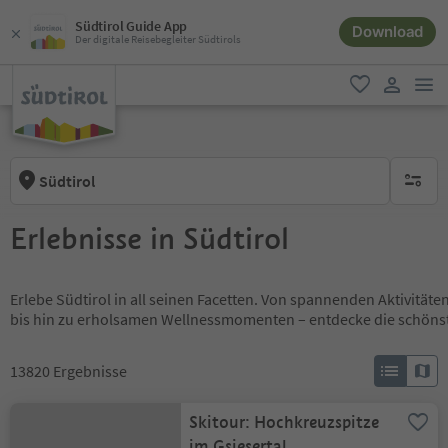
Südtirol Guide App
Download
Der digitale Reisebegleiter Südtirols
men
favorit
user lin
Südtirol
keine ak
Erlebnisse in Südtirol
Erlebe Südtirol in all seinen Facetten. Von spannenden Aktivität
bis hin zu erholsamen Wellnessmomenten – entdecke die schöns
13820
Ergebnisse
Skitour: Hochkreuzspitze
im Gsiesertal