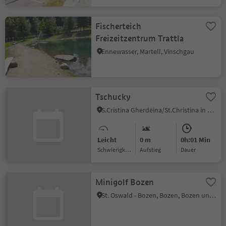
Fischerteich
Freizeitzentrum Trattla
Ennewasser, Martell, Vinschgau
Tschucky
S.Cristina Gherdëina/St.Christina in Gröden, St.Christina in Gröden, Dolomitenregion Gröden
Leicht
0 m
0h:01 Min
Schwierigkeitsgrad
Aufstieg
Dauer
Minigolf Bozen
St. Oswald - Bozen, Bozen, Bozen und Umgebung