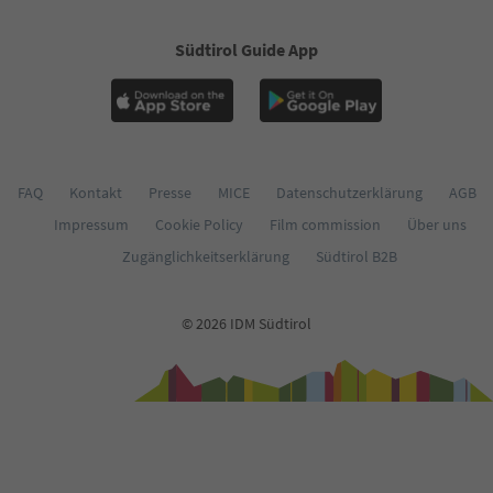
60
61
Südtirol Guide App
62
63
64
65
66
67
68
FAQ
Kontakt
Presse
MICE
Datenschutzerklärung
AGB
69
Impressum
Cookie Policy
Film commission
Über uns
70
71
Zugänglichkeitserklärung
Südtirol B2B
72
73
74
© 2026 IDM Südtirol
75
76
77
78
79
80
81