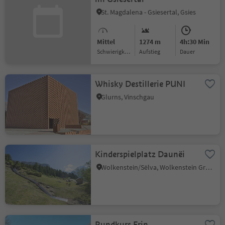
St. Magdalena - Gsiesertal, Gsies
Mittel
1274 m
4h:30 Min
Schwierigkeitsgrad
Aufstieg
Dauer
Whisky Destillerie PUNI
Glurns, Vinschgau
Kinderspielplatz Daunëi
Wolkenstein/Sëlva, Wolkenstein Gröden, Dolomitenregion Gröden
Rundkurs Frin