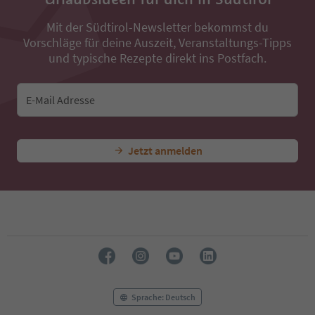
37
38
Mit der Südtirol-Newsletter bekommst du
39
Vorschläge für deine Auszeit, Veranstaltungs-Tipps
40
41
und typische Rezepte direkt ins Postfach.
42
43
44
E-Mail Adresse
45
46
47
Jetzt anmelden
48
49
50
51
52
53
54
55
56
57
58
Sprache: Deutsch
59