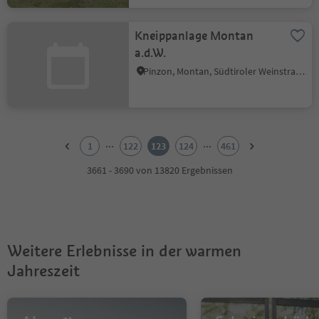
Kneippanlage Montan
a.d.W.
Pinzon, Montan, Südtiroler Weinstraße
1
2
...
...
1
122
123
124
461
3
4
3661 - 3690 von 13820 Ergebnissen
5
6
7
8
9
Weitere Erlebnisse in der warmen
10
11
Jahreszeit
12
13
14