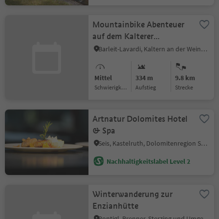
Mountainbike Abenteuer
auf dem Kalterer
Höhenweg
Barleit-Lavardi, Kaltern an der Weinstraße, Südtiroler Weinstraße
Mittel
334 m
9.8 km
Schwierigkeitsgrad
Aufstieg
Strecke
Artnatur Dolomites Hotel
& Spa
Seis, Kastelruth, Dolomitenregion Seiser Alm
Nachhaltigkeitslabel Level 2
Winterwanderung zur
Enzianhütte
Pontigl, Brenner, Sterzing und Umgebung