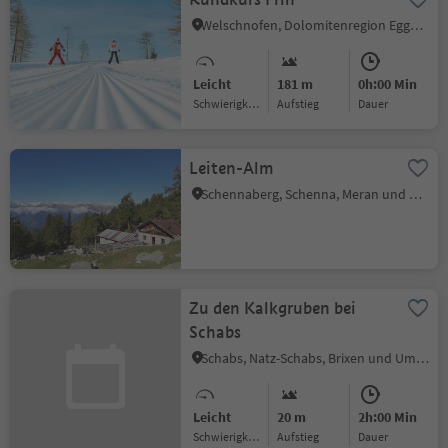
Welschnofen, Dolomitenregion Eggental
Leicht
181 m
0h:00 Min
Schwierigkeitsgrad
Aufstieg
Dauer
Leiten-Alm
Schennaberg, Schenna, Meran und Umgebung
Zu den Kalkgruben bei
Schabs
Schabs, Natz-Schabs, Brixen und Umgebung
Leicht
20 m
2h:00 Min
Schwierigkeitsgrad
Aufstieg
Dauer