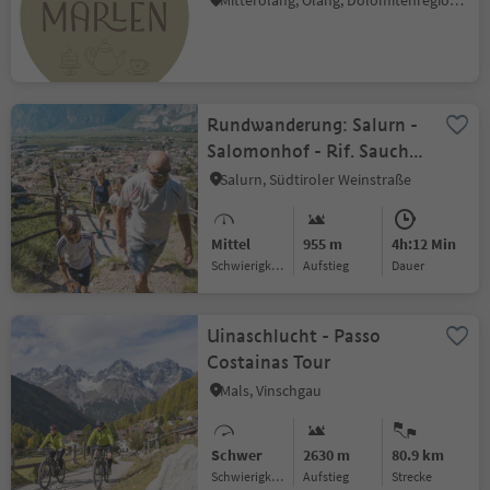
Mitterolang, Olang, Dolomitenregion Kronplatz
Rundwanderung: Salurn -
Salomonhof - Rif. Sauch
(946m) - Totenstöckl -
Salurn, Südtiroler Weinstraße
Salurn
Mittel
955 m
4h:12 Min
Schwierigkeitsgrad
Aufstieg
Dauer
Uinaschlucht - Passo
Costainas Tour
Mals, Vinschgau
Schwer
2630 m
80.9 km
Schwierigkeitsgrad
Aufstieg
Strecke