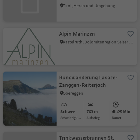
Tirol, Meran und Umgebung
Alpin Marinzen
Kastelruth, Dolomitenregion Seiser Alm
Rundwanderung Lavazè-
Zanggen-Reiterjoch
Obereggen
Schwer
763 m
4h:25 Min
Schwierigkeitsgrad
Aufstieg
Dauer
Trinkwasserbrunnen St.