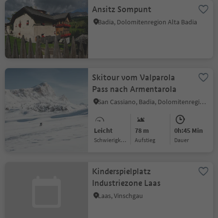
Ansitz Sompunt
Badia, Dolomitenregion Alta Badia
Skitour vom Valparola
Pass nach Armentarola
San Cassiano, Badia, Dolomitenregion Alta Badia
Leicht
78 m
0h:45 Min
Schwierigkeitsgrad
Aufstieg
Dauer
Kinderspielplatz
Industriezone Laas
Laas, Vinschgau