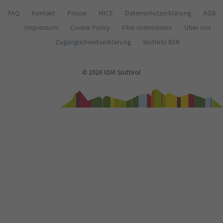
67
68
FAQ
Kontakt
Presse
MICE
Datenschutzerklärung
AGB
69
Impressum
Cookie Policy
Film commission
Über uns
70
71
Zugänglichkeitserklärung
Südtirol B2B
72
73
74
© 2026 IDM Südtirol
75
76
77
78
79
80
81
82
83
84
85
86
87
88
89