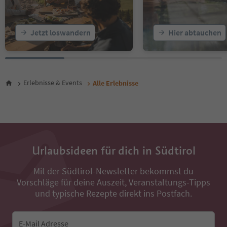
23
24
25
Jetzt loswandern
Hier abtauchen
26
27
28
29
30
Erlebnisse & Events
Alle Erlebnisse
31
32
33
34
35
36
Urlaubsideen für dich in Südtirol
37
38
Mit der Südtirol-Newsletter bekommst du
39
Vorschläge für deine Auszeit, Veranstaltungs-Tipps
40
41
und typische Rezepte direkt ins Postfach.
42
43
44
E-Mail Adresse