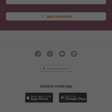
45
46
47
Jetzt anmelden
48
49
50
51
52
53
54
55
56
57
58
Sprache: Deutsch
59
60
61
Südtirol Guide App
62
63
64
65
66