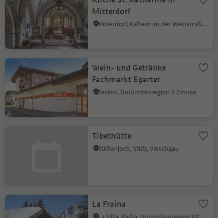
Mitterdorf
Mitterdorf, Kaltern an der Weinstraße, Südtiroler Weinstraße
Wein- und Getränke
Fachmarkt Egarter
Sexten, Dolomitenregion 3 Zinnen
Tibethütte
Stilfserjoch, Stilfs, Vinschgau
La Fraina
La Villa, Badia, Dolomitenregion Alta Badia