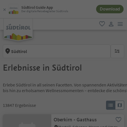
Südtirol Guide App
Download
Der digitale Reisebegleiter Südtirols
men
favorit
user lin
Südtirol
keine ak
Erlebnisse in Südtirol
Erlebe Südtirol in all seinen Facetten. Von spannenden Aktivität
bis hin zu erholsamen Wellnessmomenten – entdecke die schöns
13847
Ergebnisse
Oberkirn - Gasthaus