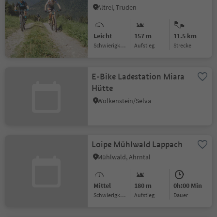
Altrei, Truden
Leicht
157 m
11.5 km
Schwierigkeitsgrad
Aufstieg
Strecke
E-Bike Ladestation Miara
Hütte
Wolkenstein/Sëlva
Loipe Mühlwald Lappach
Mühlwald, Ahrntal
Mittel
180 m
0h:00 Min
Schwierigkeitsgrad
Aufstieg
Dauer