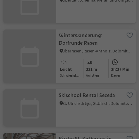
Obertall, Schenna, Meran und Umgebung
Winterwanderung:
Dorfrunde Rasen
Oberrasen, Rasen-Antholz, Dolomitenregion Kronplatz
Leicht
231 m
2h:27 Min
Schwierigkeitsgrad
Aufstieg
Dauer
Skischool Rental Seceda
St. Ulrich/Urtijëi, St.Ulrich, Dolomitenregion Gröden
Kirche St. Katharina in