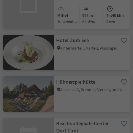
Mittel
925 m
2h:45 Min
Schwierigkeitsgrad
Aufstieg
Dauer
Hotel Zum See
Hintermartell, Martell, Vinschgau
Hühnerspielhütte
Gossensaß, Brenner, Sterzing und Umgebung
Beachvolleyball-Center
Dorf Tirol