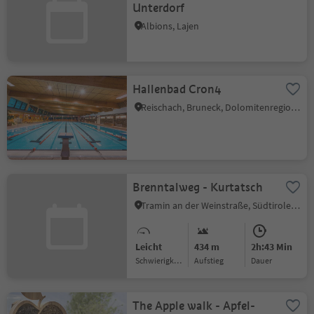
Unterdorf
Albions, Lajen
Hallenbad Cron4
Reischach, Bruneck, Dolomitenregion Kronplatz
Brenntalweg - Kurtatsch
Tramin an der Weinstraße, Südtiroler Weinstraße
Leicht
434 m
2h:43 Min
Schwierigkeitsgrad
Aufstieg
Dauer
The Apple walk - Apfel-