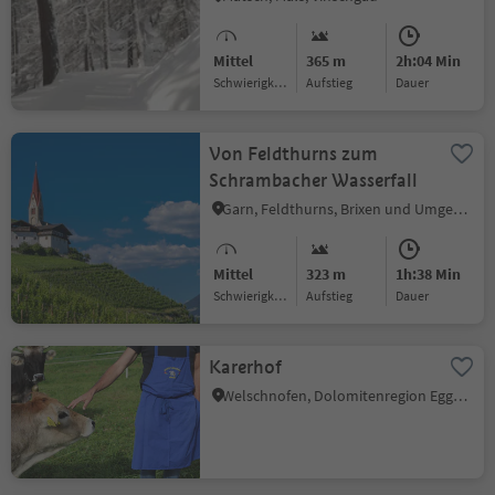
Mittel
365 m
2h:04 Min
Schwierigkeitsgrad
Aufstieg
Dauer
Von Feldthurns zum
Schrambacher Wasserfall
Garn, Feldthurns, Brixen und Umgebung
Mittel
323 m
1h:38 Min
Schwierigkeitsgrad
Aufstieg
Dauer
Karerhof
Welschnofen, Dolomitenregion Eggental