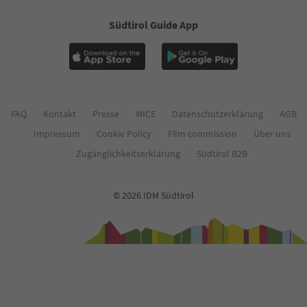
60
61
Südtirol Guide App
62
63
64
65
66
67
68
FAQ
Kontakt
Presse
MICE
Datenschutzerklärung
AGB
69
Impressum
Cookie Policy
Film commission
Über uns
70
71
Zugänglichkeitserklärung
Südtirol B2B
72
73
74
© 2026 IDM Südtirol
75
76
77
78
79
80
81
82