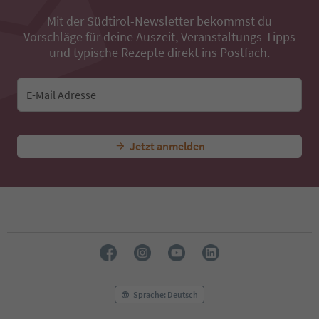
38
Mit der Südtirol-Newsletter bekommst du
39
Vorschläge für deine Auszeit, Veranstaltungs-Tipps
40
41
und typische Rezepte direkt ins Postfach.
42
43
44
E-Mail Adresse
45
46
47
Jetzt anmelden
48
49
50
51
52
53
54
55
56
57
58
Sprache: Deutsch
59