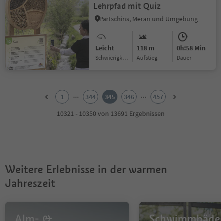
Lehrpfad mit Quiz
Partschins, Meran und Umgebung
Leicht
118 m
0h:58 Min
Schwierigkeitsgrad
Aufstieg
Dauer
1
2
...
...
1
344
345
346
457
3
4
10321 - 10350 von 13691 Ergebnissen
5
6
7
8
9
Weitere Erlebnisse in der warmen
10
11
Jahreszeit
12
13
14
Alm- &
Schwimmbäde
15