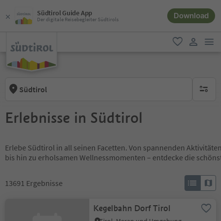
Südtirol Guide App
Download
Der digitale Reisebegleiter Südtirols
men
favorit
user lin
Südtirol
keine ak
Erlebnisse in Südtirol
Erlebe Südtirol in all seinen Facetten. Von spannenden Aktivität
bis hin zu erholsamen Wellnessmomenten – entdecke die schöns
13691
Ergebnisse
Kegelbahn Dorf Tirol