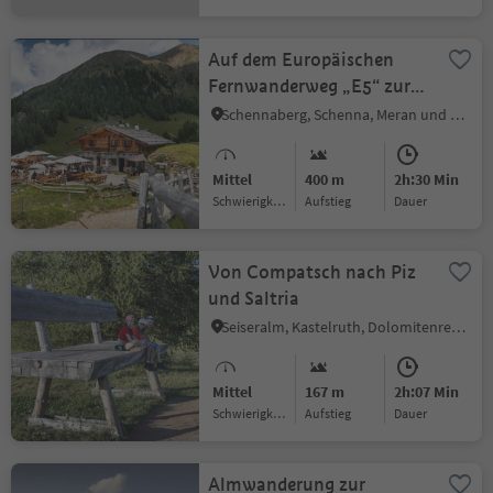
Auf dem Europäischen
Fernwanderweg „E5“ zur
Hintereggalm
Schennaberg, Schenna, Meran und Umgebung
Mittel
400 m
2h:30 Min
Schwierigkeitsgrad
Aufstieg
Dauer
Von Compatsch nach Piz
und Saltria
Seiseralm, Kastelruth, Dolomitenregion Seiser Alm
Mittel
167 m
2h:07 Min
Schwierigkeitsgrad
Aufstieg
Dauer
Almwanderung zur