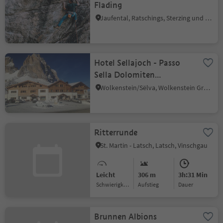
Flading
Jaufental, Ratschings, Sterzing und Umgebung
Hotel Sellajoch - Passo
Sella Dolomiten
Mountain Resort
Wolkenstein/Sëlva, Wolkenstein Gröden, Dolomitenregion Gröden
Ritterrunde
St. Martin - Latsch, Latsch, Vinschgau
Leicht
306 m
3h:31 Min
Schwierigkeitsgrad
Aufstieg
Dauer
Brunnen Albions