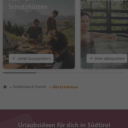
16
Schutzhütten
17
18
19
20
21
22
23
24
25
Jetzt loswandern
Hier abtauchen
26
27
28
29
30
Erlebnisse & Events
Alle Erlebnisse
31
32
33
34
35
36
Urlaubsideen für dich in Südtirol
37