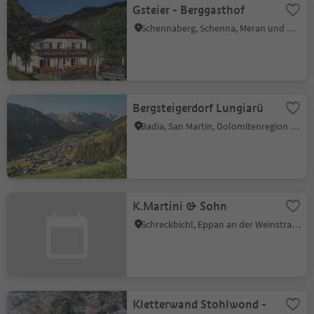
Gsteier - Berggasthof
Schennaberg, Schenna, Meran und Umgebung
Bergsteigerdorf Lungiarü
Badia, San Martin, Dolomitenregion Kronplatz
K.Martini & Sohn
Schreckbichl, Eppan an der Weinstraße, Südtiroler Weinstraße
Kletterwand Stohlwond -