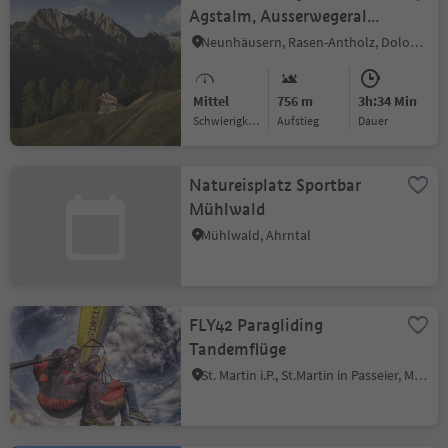
Agstalm, Ausserwegeralm
und Pichleralm
Neunhäusern, Rasen-Antholz, Dolomitenregion Kronplatz
Mittel
756 m
3h:34 Min
Schwierigkeitsgrad
Aufstieg
Dauer
Natureisplatz Sportbar
Mühlwald
Mühlwald, Ahrntal
FLY42 Paragliding
Tandemflüge
St. Martin i.P., St.Martin in Passeier, Meran und Umgebung