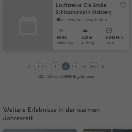
Laufstrecke: Die Große
Schlossrunde in Welsberg
Welsberg, Welsberg-Taisten
Mittel
128 m
1h:42 Min
Schwierigkeitsgrad
Aufstieg
Dauer
1
2
...
...
1
4
5
6
465
3
4
121 - 150 von 13946 Ergebnissen
5
6
7
8
9
Weitere Erlebnisse in der warmen
10
11
Jahreszeit
12
13