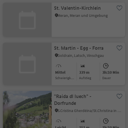
St. Valentin-Kirchlein
Meran, Meran und Umgebung
St. Martin - Egg - Forra
Goldrain, Latsch, Vinschgau
Mittel
339 m
3h:10 Min
Schwierigkeitsgrad
Aufstieg
Dauer
"Raida dl luech" -
Dorfrunde
S.Cristina Gherdëina/St.Christina in Gröden, St.Christina in Gröden, Dolomitenregion Gröden
Leicht
151 m
1h:10 Min