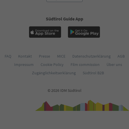
59
60
61
Südtirol Guide App
62
63
64
65
66
67
68
FAQ
Kontakt
Presse
MICE
Datenschutzerklärung
AGB
69
Impressum
Cookie Policy
Film commission
Über uns
70
71
Zugänglichkeitserklärung
Südtirol B2B
72
73
74
© 2026 IDM Südtirol
75
76
77
78
79
80