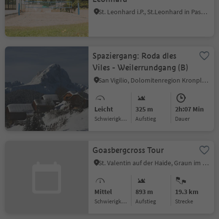
St. Leonhard i.P., St.Leonhard in Passeier, Meran und Umgebung
Spaziergang: Roda dles
Viles - Weilerrundgang (B)
San Vigilio, Dolomitenregion Kronplatz
Leicht
325 m
2h:07 Min
Schwierigkeitsgrad
Aufstieg
Dauer
Goasbergcross Tour
St. Valentin auf der Haide, Graun im Vinschgau, Vinschgau
Mittel
893 m
19.3 km
Schwierigkeitsgrad
Aufstieg
Strecke