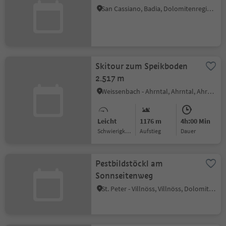
San Cassiano, Badia, Dolomitenregion Alta Badia
Skitour zum Speikboden
2.517 m
Weissenbach - Ahrntal, Ahrntal, Ahrntal
Leicht
1176 m
4h:00 Min
Schwierigkeitsgrad
Aufstieg
Dauer
Pestbildstöckl am
Sonnseitenweg
St. Peter - Villnöss, Villnöss, Dolomitenregion Lüsen Villnöss