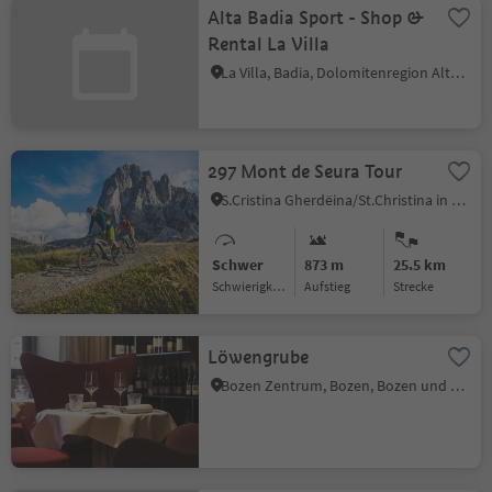
Alta Badia Sport - Shop &
Rental La Villa
La Villa, Badia, Dolomitenregion Alta Badia
297 Mont de Seura Tour
S.Cristina Gherdëina/St.Christina in Gröden, St.Christina in Gröden, Dolomitenregion Gröden
Schwer
873 m
25.5 km
Schwierigkeitsgrad
Aufstieg
Strecke
Löwengrube
Bozen Zentrum, Bozen, Bozen und Umgebung