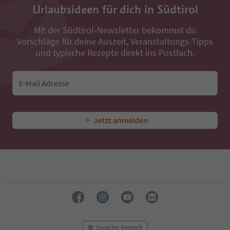
36
Urlaubsideen für dich in Südtirol
37
38
Mit der Südtirol-Newsletter bekommst du
39
Vorschläge für deine Auszeit, Veranstaltungs-Tipps
40
41
und typische Rezepte direkt ins Postfach.
42
43
44
E-Mail Adresse
45
46
47
Jetzt anmelden
48
49
50
51
52
53
54
55
56
57
58
Sprache: Deutsch