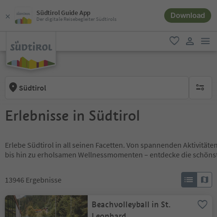
Südtirol Guide App
Download
Der digitale Reisebegleiter Südtirols
men
favorit
user lin
Südtirol
keine ak
Erlebnisse in Südtirol
Erlebe Südtirol in all seinen Facetten. Von spannenden Aktivität
bis hin zu erholsamen Wellnessmomenten – entdecke die schöns
13946
Ergebnisse
Beachvolleyball in St.
Leonhard