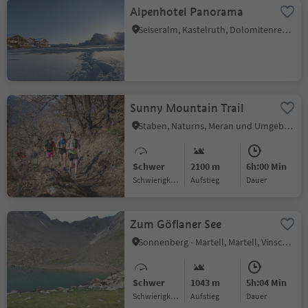
Alpenhotel Panorama
Seiseralm, Kastelruth, Dolomitenregion Seiser Alm
Sunny Mountain Trail
Staben, Naturns, Meran und Umgebung
Schwer
2100 m
6h:00 Min
Schwierigkeitsgrad
Aufstieg
Dauer
Zum Göflaner See
Sonnenberg - Martell, Martell, Vinschgau
Schwer
1043 m
5h:04 Min
Schwierigkeitsgrad
Aufstieg
Dauer