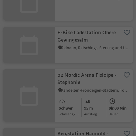
E-Bike Ladestation Obere
Gewingesalm
Ridnaun, Ratschings, Sterzing und Umgebung
02 Nordic Arena Fisloipe -
Stephanie
Kandellen-Frondeigen-Stadlern, Toblach, Dolomitenregion 3 Zinnen
Schwer
95 m
0h:00 Min
Schwierigkeitsgrad
Aufstieg
Dauer
Bergstation Haunold -