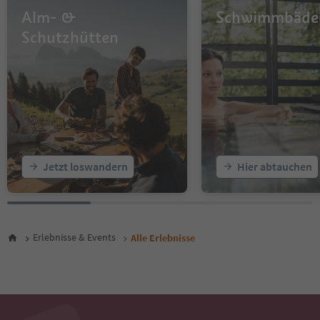
14
Alm- &
Schwimmbäde
15
16
Schutzhütten
17
18
19
20
21
22
23
24
25
Jetzt loswandern
Hier abtauchen
26
27
28
29
30
Erlebnisse & Events
Alle Erlebnisse
31
32
33
34
35