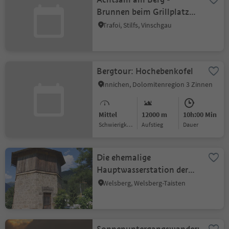
Brunnen beim Grillplatz
bei den Hl. Drei Brunnen
Trafoi, Stilfs, Vinschgau
in Trafoi
Bergtour: Hochebenkofel
Innichen, Dolomitenregion 3 Zinnen
Mittel
12000 m
10h:00 Min
Schwierigkeitsgrad
Aufstieg
Dauer
Die ehemalige
Hauptwasserstation der
Südbahn
Welsberg, Welsberg-Taisten