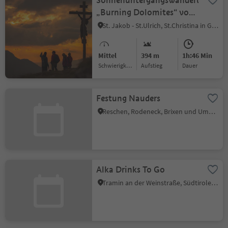
Sonnenuntergangswanderung
„Burning Dolomites“ von
der Aussichtsterrasse
St. Jakob - St.Ulrich, St.Christina in Gröden, Dolomitenregion Gröden
„Sëurasas“
Mittel
394 m
1h:46 Min
Schwierigkeitsgrad
Aufstieg
Dauer
Festung Nauders
Reschen, Rodeneck, Brixen und Umgebung
Alka Drinks To Go
Tramin an der Weinstraße, Südtiroler Weinstraße