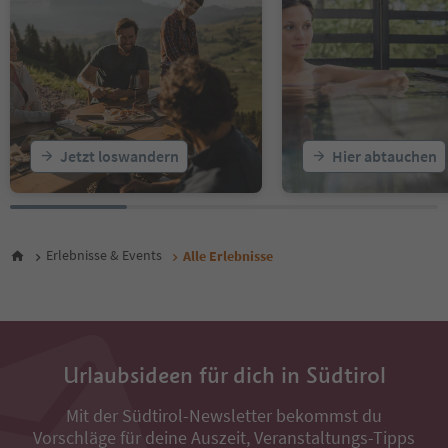
18
19
20
21
22
23
24
25
Jetzt loswandern
Hier abtauchen
26
27
28
29
30
Erlebnisse & Events
Alle Erlebnisse
31
32
33
34
35
36
Urlaubsideen für dich in Südtirol
37
38
Mit der Südtirol-Newsletter bekommst du
39
Vorschläge für deine Auszeit, Veranstaltungs-Tipps