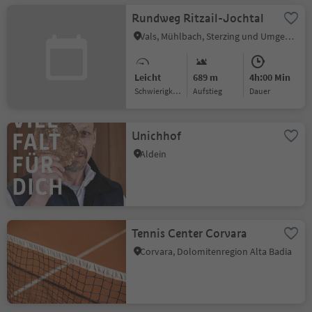
Rundweg Ritzail-Jochtal
Vals, Mühlbach, Sterzing und Umgebung
Leicht
689 m
4h:00 Min
Schwierigkeitsgrad
Aufstieg
Dauer
Unichhof
Aldein
Tennis Center Corvara
Corvara, Dolomitenregion Alta Badia