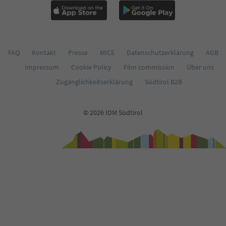
63
64
65
66
67
FAQ
Kontakt
Presse
MICE
Datenschutzerklärung
AGB
68
Impressum
Cookie Policy
Film commission
Über uns
69
70
Zugänglichkeitserklärung
Südtirol B2B
71
72
73
© 2026 IDM Südtirol
74
75
76
77
78
79
80
81
82
83
84