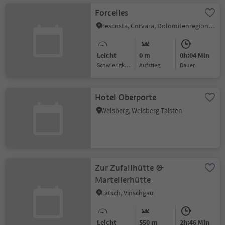
Forcelles
Pescosta, Corvara, Dolomitenregion Alta Badia
Leicht
0 m
0h:04 Min
Schwierigkeitsgrad
Aufstieg
Dauer
Hotel Oberporte
Welsberg, Welsberg-Taisten
Zur Zufallhütte &
Martellerhütte
Latsch, Vinschgau
Leicht
550 m
2h:46 Min