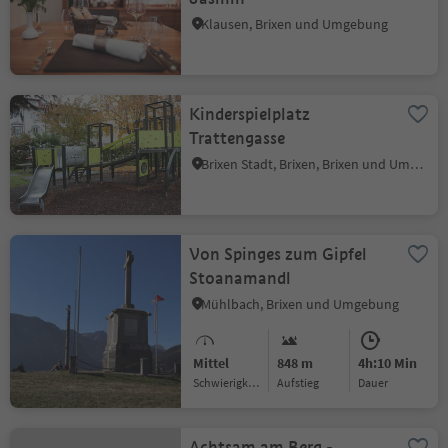
Klausen, Brixen und Umgebung
Kinderspielplatz
Trattengasse
Brixen Stadt, Brixen, Brixen und Umgebung
Von Spinges zum Gipfel
Stoanamandl
Mühlbach, Brixen und Umgebung
Mittel
848 m
4h:10 Min
Schwierigkeitsgrad
Aufstieg
Dauer
Achtsam am Berg -