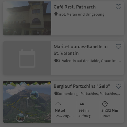
Café Rest. Patriarch
Tirol, Meran und Umgebung
Maria-Lourdes-Kapelle in
St. Valentin
St. Valentin auf der Haide, Graun im Vinschgau, Vinschgau
Berglauf Partschins "Gelb"
Sonnenberg - Partschins, Partschins, Meran und Umgebung
Mittel
996 m
3h:32 Min
Schwierigkeitsgrad
Aufstieg
Dauer