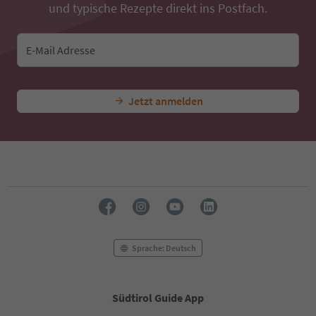
40
und typische Rezepte direkt ins Postfach.
41
42
43
E-Mail Adresse
44
45
46
47
Jetzt anmelden
48
49
50
51
52
53
54
55
56
57
Sprache: Deutsch
58
59
60
Südtirol Guide App
61
62