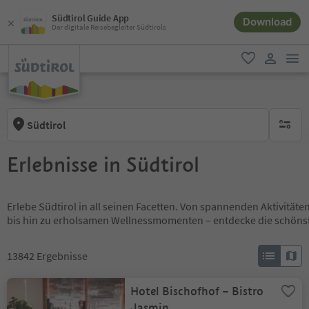
Südtirol Guide App
Download
Der digitale Reisebegleiter Südtirols
men
favorit
user lin
Südtirol
keine ak
Erlebnisse in Südtirol
Erlebe Südtirol in all seinen Facetten. Von spannenden Aktivität
bis hin zu erholsamen Wellnessmomenten – entdecke die schöns
13842
Ergebnisse
Hotel Bischofhof – Bistro
Jasmin