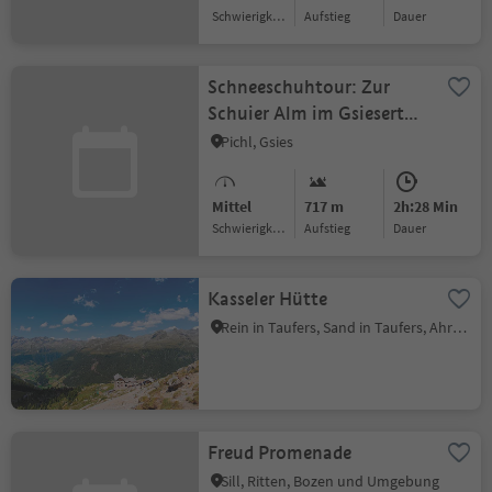
Schwierigkeitsgrad
Aufstieg
Dauer
Schneeschuhtour: Zur
Schuier Alm im Gsiesertal
(1958 m)
Pichl, Gsies
Mittel
717 m
2h:28 Min
Schwierigkeitsgrad
Aufstieg
Dauer
Kasseler Hütte
Rein in Taufers, Sand in Taufers, Ahrntal
Freud Promenade
Sill, Ritten, Bozen und Umgebung