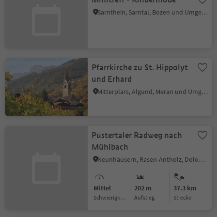
Sarnthein, Sarntal, Bozen und Umgebung
Pfarrkirche zu St. Hippolyt
und Erhard
Mitterplars, Algund, Meran und Umgebung
Pustertaler Radweg nach
Mühlbach
Neunhäusern, Rasen-Antholz, Dolomitenregion Kronplatz
Mittel
202 m
37.3 km
Schwierigkeitsgrad
Aufstieg
Strecke