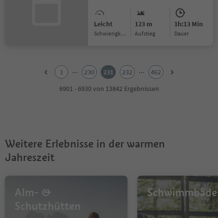
Leicht
123 m
1h:13 Min
Schwierigkeitsgrad
Aufstieg
Dauer
1
2
...
...
1
230
231
232
462
3
4
6901 - 6930 von 13842 Ergebnissen
5
6
7
8
9
Weitere Erlebnisse in der warmen
10
11
Jahreszeit
12
13
14
Alm- &
Schwimmbäde
15
16
Schutzhütten
17