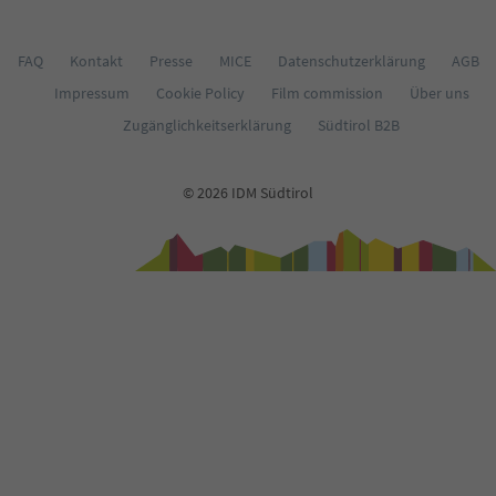
66
67
68
FAQ
Kontakt
Presse
MICE
Datenschutzerklärung
AGB
69
Impressum
Cookie Policy
Film commission
Über uns
70
71
Zugänglichkeitserklärung
Südtirol B2B
72
73
74
© 2026 IDM Südtirol
75
76
77
78
79
80
81
82
83
84
85
86
87