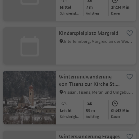
Mittel
7 m
1h:34 Min
Schwierigkeitsgrad
Aufstieg
Dauer
Kinderspielplatz Margreid
Unterfennberg, Margreid an der Weinstraße, Südtiroler Weinstraße
Winterrundwanderung
von Tisens zur Kirche St.
Christoph
Prissian, Tisens, Meran und Umgebung
Leicht
59 m
0h:43 Min
Schwierigkeitsgrad
Aufstieg
Dauer
Winterwanderung Fragges