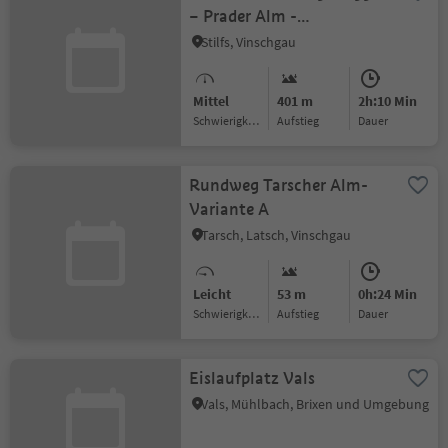
– Prader Alm -
Furkelhütte
Stilfs, Vinschgau
Mittel
401 m
2h:10 Min
Schwierigkeitsgrad
Aufstieg
Dauer
Rundweg Tarscher Alm-
Variante A
Tarsch, Latsch, Vinschgau
Leicht
53 m
0h:24 Min
Schwierigkeitsgrad
Aufstieg
Dauer
Eislaufplatz Vals
Vals, Mühlbach, Brixen und Umgebung