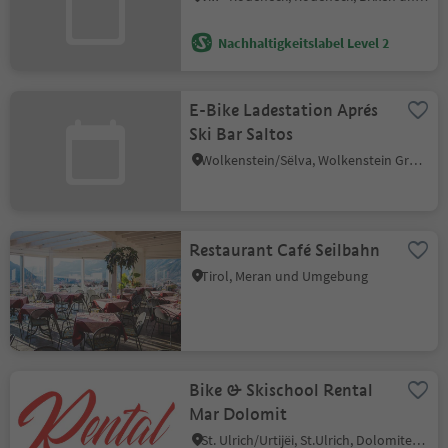
Nachhaltigkeitslabel Level 2
E-Bike Ladestation Aprés
Ski Bar Saltos
Wolkenstein/Sëlva, Wolkenstein Gröden, Dolomitenregion Gröden
Restaurant Café Seilbahn
Tirol, Meran und Umgebung
Bike & Skischool Rental
Mar Dolomit
St. Ulrich/Urtijëi, St.Ulrich, Dolomitenregion Gröden