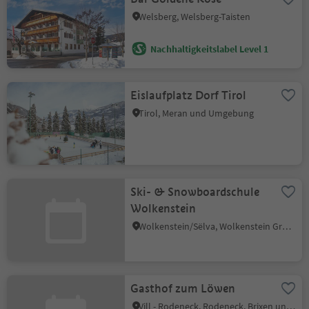
Welsberg, Welsberg-Taisten
Nachhaltigkeitslabel Level 1
Eislaufplatz Dorf Tirol
Tirol, Meran und Umgebung
Ski- & Snowboardschule
Wolkenstein
Wolkenstein/Sëlva, Wolkenstein Gröden, Dolomitenregion Gröden
Gasthof zum Löwen
Vill - Rodeneck, Rodeneck, Brixen und Umgebung