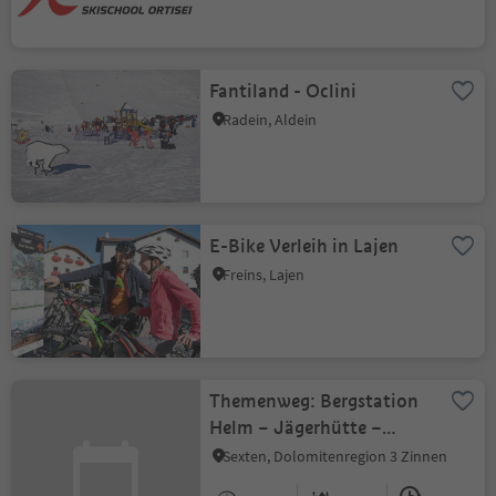
Fantiland - Oclini
Radein, Aldein
E-Bike Verleih in Lajen
Freins, Lajen
Themenweg: Bergstation
Helm – Jägerhütte –
Gasthof Waldruhe -
Sexten, Dolomitenregion 3 Zinnen
Sexten