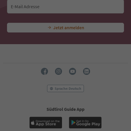
43
44
E-Mail Adresse
45
46
47
Jetzt anmelden
48
49
50
51
52
53
54
55
56
57
58
Sprache: Deutsch
59
60
61
Südtirol Guide App
62
63
64
65