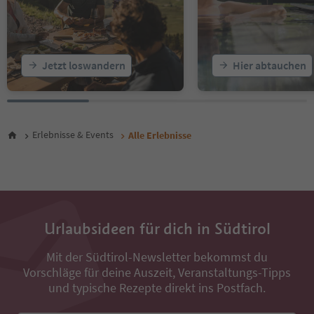
21
22
23
24
25
Jetzt loswandern
Hier abtauchen
26
27
28
29
30
Erlebnisse & Events
Alle Erlebnisse
31
32
33
34
35
36
Urlaubsideen für dich in Südtirol
37
38
Mit der Südtirol-Newsletter bekommst du
39
Vorschläge für deine Auszeit, Veranstaltungs-Tipps
40
41
und typische Rezepte direkt ins Postfach.
42