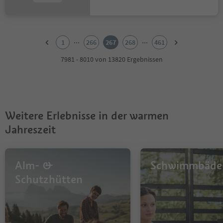
1
2
...
...
1
266
267
268
461
3
4
7981 - 8010 von 13820 Ergebnissen
5
6
7
8
9
Weitere Erlebnisse in der warmen
10
11
Jahreszeit
12
13
14
Alm- &
Schwimmbäde
15
16
Schutzhütten
17
18
19
20