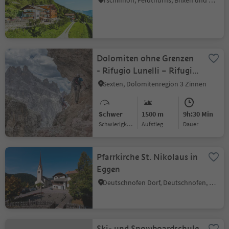
Tschiffnon, Feldthurns, Brixen und Umgebung
Dolomiten ohne Grenzen
- Rifugio Lunelli – Rifugio
Berti/Rifugio Carducci
Sexten, Dolomitenregion 3 Zinnen
Schwer
1500 m
9h:30 Min
Schwierigkeitsgrad
Aufstieg
Dauer
Pfarrkirche St. Nikolaus in
Eggen
Deutschnofen Dorf, Deutschnofen, Dolomitenregion Eggental
Ski- und Snowboardschule