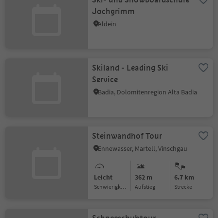
Jochgrimm
Aldein
Skiland - Leading Ski
Service
Badia, Dolomitenregion Alta Badia
Steinwandhof Tour
Ennewasser, Martell, Vinschgau
Leicht
362 m
6.7 km
Schwierigkeitsgrad
Aufstieg
Strecke