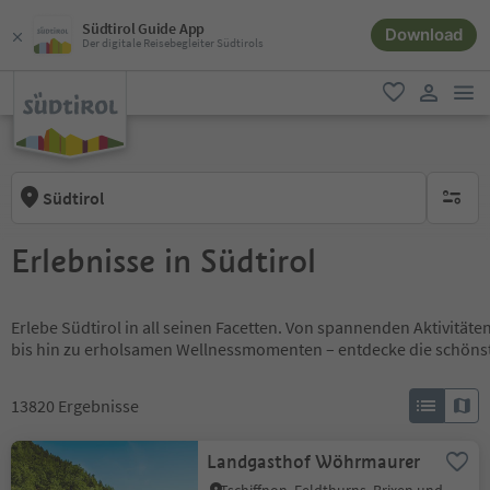
Südtirol Guide App
Download
Der digitale Reisebegleiter Südtirols
men
favorit
user lin
Südtirol
keine ak
Erlebnisse in Südtirol
Erlebe Südtirol in all seinen Facetten. Von spannenden Aktivität
bis hin zu erholsamen Wellnessmomenten – entdecke die schöns
13820
Ergebnisse
Landgasthof Wöhrmaurer