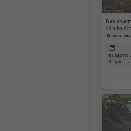
Bus navet
all'alba C
Chiusa, Bres
07 Agosto 
data dell'e
Biglietto online qu