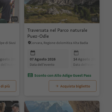
1/3
1/2
Traversata nel Parco naturale
Puez-Odle
pe di Siusi
Corvara, Regione dolomitica Alta Badia
28 Agosto 2026
04 Settembre 2026
11 Settembre 
data dell'evento
data dell'evento
data dell'evento
Agosto 2026
07 Agosto 2026
21 Agosto 2026
14 Agosto 2026
28 Agosto 2026
a dell'evento
data dell'evento
data dell'evento
data dell'evento
data dell'evento
Sconto con Alto Adige Guest Pass
 di più
Acquista biglietto