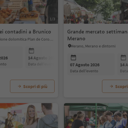
1/3
i contadini a Brunico
Grande mercato settimana
Merano
Brunico, Regione dolomitica Plan de Corones
Merano, Merano e dintorni
2026
14 Agosto 2026
21 Agosto 2026
vento
data dell'evento
data dell'evento
07 Agosto 2026
14 
data dell'evento
dat
Scopri di più
Scopri