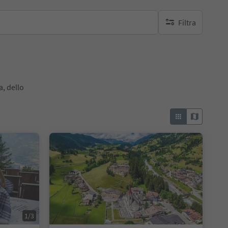
Filtra
nessun filtro attivo
a, dello
1/3