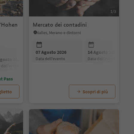
1/3
ll’Hohen
Mercato dei contadini
Nalles, Merano e dintorni
07 Agosto 2026
14 Agosto 2026
data dell'evento
data dell'evento
Agosto 2026
28 Agosto 2026
21 Agosto 2026
04 Settembre 2026
28 Agosto 2026
a dell'evento
data dell'evento
data dell'evento
data dell'evento
data dell'evento
st Pass
lietto
Scopri di più