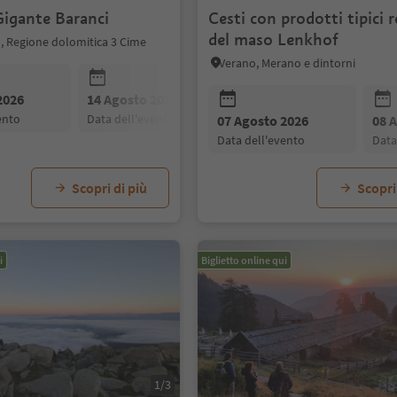
Gigante Baranci
Cesti con prodotti tipici r
del maso Lenkhof
, Regione dolomitica 3 Cime
Verano, Merano e dintorni
2026
14 Agosto 2026
21 Agosto 2026
vento
data dell'evento
data dell'evento
07 Agosto 2026
08 
data dell'evento
dat
Scopri di più
Scopri
i
Biglietto online qui
1/3