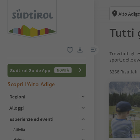
Alto Adige
Tutti 
menu link
Trovi tutti gli
favoriti
user link
sport, delle av
Südtirol Guide App
NOVITÀ
3268
Risultati
Scopri l'Alto Adige
Regioni
Alloggi
Esperienze ed eventi
Attività
Natura