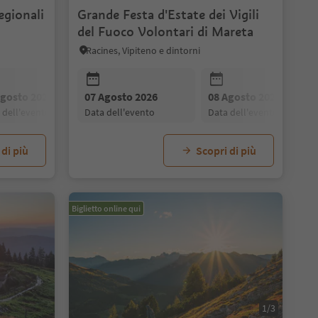
egionali
Grande Festa d'Estate dei Vigili
del Fuoco Volontari di Mareta
Racines, Vipiteno e dintorni
28 Agosto 2026
04 Settembre 2026
data dell'evento
data dell'evento
Agosto 2026
07 Agosto 2026
09 Agosto 2026
08 Agosto 2026
10 Agosto 2026
a dell'evento
data dell'evento
data dell'evento
data dell'evento
data dell'evento
 di più
Scopri di più
Biglietto online qui
1/3