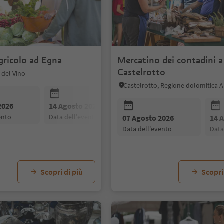
gricolo ad Egna
Mercatino dei contadini a
Castelrotto
 del Vino
Castelrotto, Regione dolomitica Al
2026
14 Agosto 2026
21 Agosto 2026
vento
data dell'evento
data dell'evento
07 Agosto 2026
14 
data dell'evento
dat
Scopri di più
Scopri