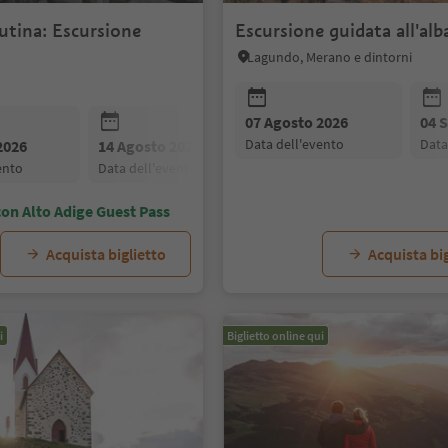
utina: Escursione
Escursione guidata all'alb
Lagundo, Merano e dintorni
07 Agosto 2026
04 
data dell'evento
dat
2026
14 Agosto 2026
21 Agosto 2026
vento
data dell'evento
data dell'evento
on Alto Adige Guest Pass
Acquista biglietto
Acquista big
i
Biglietto online qui