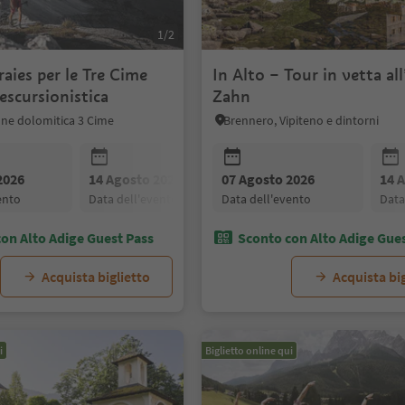
1/2
aies per le Tre Cime
In Alto – Tour in vetta a
escursionistica
Zahn
one dolomitica 3 Cime
Brennero, Vipiteno e dintorni
2026
14 Agosto 2026
07 Agosto 2026
21 Agosto 2026
14 
vento
data dell'evento
data dell'evento
data dell'evento
dat
on Alto Adige Guest Pass
Sconto con Alto Adige Gue
Acquista biglietto
Acquista big
i
Biglietto online qui