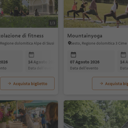
1/3
olazione di fitness
Mountainyoga
 Regione dolomitica Alpe di Siusi
Sesto, Regione dolomitica 3 Cime
2026
14 Agosto 2026
07 Agosto 2026
21 Agosto 2026
14 
vento
data dell'evento
data dell'evento
data dell'evento
dat
Acquista biglietto
Acquista big