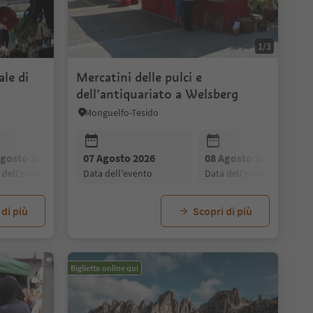
1/3
le di
Mercatini delle pulci e
dell’antiquariato a Welsberg
Monguelfo-Tesido
28 Agosto 2026
04 Settembre 2026
11 Settembre 
data dell'evento
data dell'evento
data dell'evento
Agosto 2026
07 Agosto 2026
21 Agosto 2026
08 Agosto 2026
28 Agosto 2026
a dell'evento
data dell'evento
data dell'evento
data dell'evento
data dell'evento
 di più
Scopri di più
Biglietto online qui