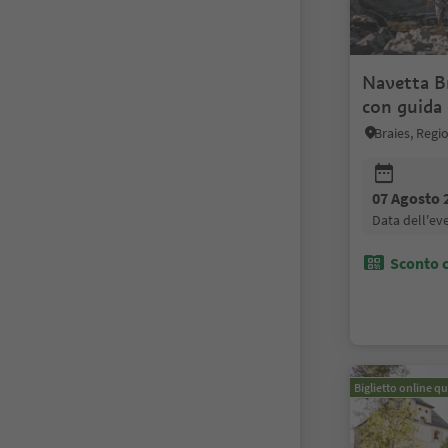
Navetta Br
con guida 
Braies, Regi
07 Agosto 
data dell'e
Sconto c
Biglietto online qu