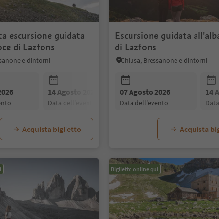
ta escursione guidata
Escursione guidata all'alb
roce di Lazfons
di Lazfons
sanone e dintorni
Chiusa, Bressanone e dintorni
2026
14 Agosto 2026
07 Agosto 2026
21 Agosto 2026
14 
vento
data dell'evento
data dell'evento
data dell'evento
dat
Acquista biglietto
Acquista big
i
Biglietto online qui