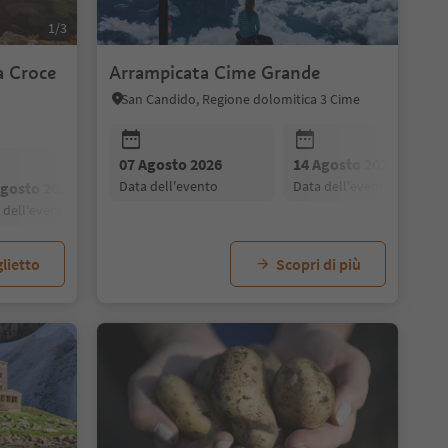
1/3
a Croce
Arrampicata Cime Grande
San Candido, Regione dolomitica 3 Cime
07 Agosto 2026
14 Agosto 2026
data dell'evento
data dell'evento
Agosto 2026
28 Agosto 2026
21 Agosto 2026
28 Agosto 2026
a dell'evento
data dell'evento
data dell'evento
data dell'evento
lietto
Scopri di più