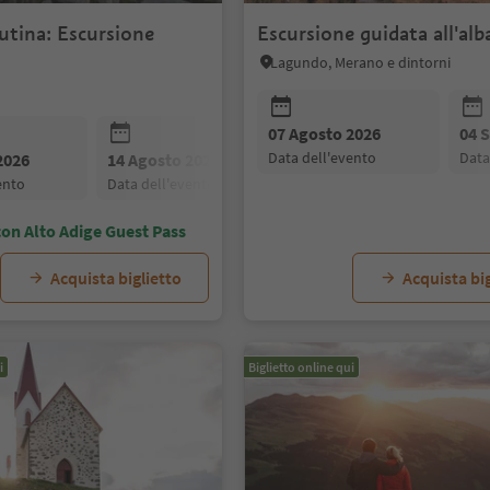
utina: Escursione
Escursione guidata all'alb
Lagundo, Merano e dintorni
07 Agosto 2026
04 
data dell'evento
dat
2026
14 Agosto 2026
21 Agosto 2026
vento
data dell'evento
data dell'evento
on Alto Adige Guest Pass
Acquista biglietto
Acquista big
i
Biglietto online qui