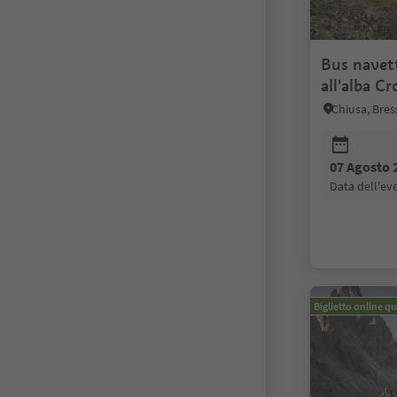
Bus navet
all'alba C
Chiusa, Bres
07 Agosto 
data dell'e
Biglietto online qu