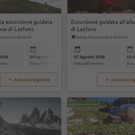
ta escursione guidata
Escursione guidata all'alb
roce di Lazfons
di Lazfons
sanone e dintorni
Chiusa, Bressanone e dintorni
2026
14 Agosto 2026
07 Agosto 2026
21 Agosto 2026
14 
vento
data dell'evento
data dell'evento
data dell'evento
dat
Acquista biglietto
Acquista big
i
Biglietto online qui