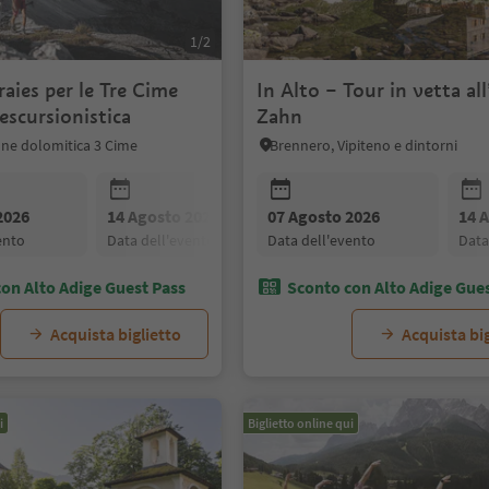
1/2
aies per le Tre Cime
In Alto – Tour in vetta a
escursionistica
Zahn
one dolomitica 3 Cime
Brennero, Vipiteno e dintorni
2026
14 Agosto 2026
07 Agosto 2026
21 Agosto 2026
14 
vento
data dell'evento
data dell'evento
data dell'evento
dat
on Alto Adige Guest Pass
Sconto con Alto Adige Gue
Acquista biglietto
Acquista big
i
Biglietto online qui