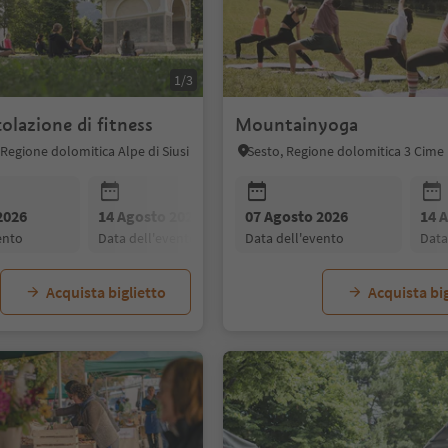
1/3
olazione di fitness
Mountainyoga
 Regione dolomitica Alpe di Siusi
Sesto, Regione dolomitica 3 Cime
2026
14 Agosto 2026
07 Agosto 2026
21 Agosto 2026
14 
vento
data dell'evento
data dell'evento
data dell'evento
dat
Acquista biglietto
Acquista big