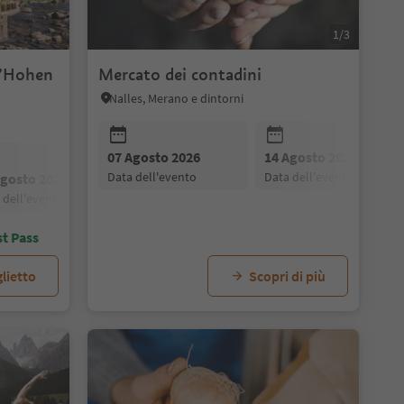
1/3
ll’Hohen
Mercato dei contadini
Nalles, Merano e dintorni
07 Agosto 2026
14 Agosto 2026
data dell'evento
data dell'evento
Agosto 2026
28 Agosto 2026
21 Agosto 2026
04 Settembre 2026
28 Agosto 2026
a dell'evento
data dell'evento
data dell'evento
data dell'evento
data dell'evento
st Pass
lietto
Scopri di più