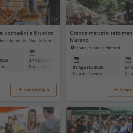
1/3
i contadini a Brunico
Grande mercato settimana
Merano
Brunico, Regione dolomitica Plan de Corones
Merano, Merano e dintorni
2026
14 Agosto 2026
21 Agosto 2026
vento
data dell'evento
data dell'evento
07 Agosto 2026
14 
data dell'evento
dat
Scopri di più
Scopri