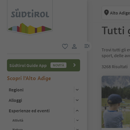
Alto Adige
Tutti 
menu link
Trovi tutti gli
favoriti
user link
sport, delle av
Südtirol Guide App
NOVITÀ
3268
Risultati
Scopri l'Alto Adige
Regioni
Alloggi
Esperienze ed eventi
Attività
Natura