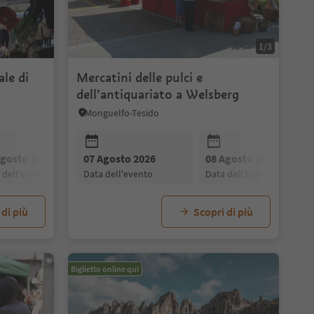
1/3
le di
Mercatini delle pulci e
dell’antiquariato a Welsberg
Monguelfo-Tesido
28 Agosto 2026
04 Settembre 2026
11 Settembre 
data dell'evento
data dell'evento
data dell'evento
Agosto 2026
07 Agosto 2026
21 Agosto 2026
08 Agosto 2026
28 Agosto 2026
a dell'evento
data dell'evento
data dell'evento
data dell'evento
data dell'evento
 di più
Scopri di più
Biglietto online qui