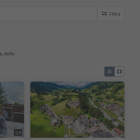
Filtra
nessun filtro attivo
a, dello
1/3