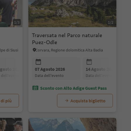
1/3
1/2
Traversata nel Parco naturale
Puez-Odle
pe di Siusi
Corvara, Regione dolomitica Alta Badia
28 Agosto 2026
04 Settembre 2026
11 Settembre 
data dell'evento
data dell'evento
data dell'evento
Agosto 2026
07 Agosto 2026
21 Agosto 2026
14 Agosto 2026
28 Agosto 2026
a dell'evento
data dell'evento
data dell'evento
data dell'evento
data dell'evento
Sconto con Alto Adige Guest Pass
 di più
Acquista biglietto