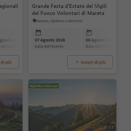
egionali
Grande Festa d'Estate dei Vigili
del Fuoco Volontari di Mareta
Racines, Vipiteno e dintorni
28 Agosto 2026
04 Settembre 2026
data dell'evento
data dell'evento
Agosto 2026
07 Agosto 2026
09 Agosto 2026
08 Agosto 2026
10 Agosto 2026
a dell'evento
data dell'evento
data dell'evento
data dell'evento
data dell'evento
 di più
Scopri di più
Biglietto online qui
1/3