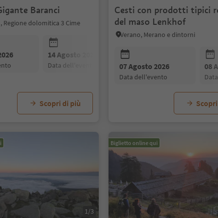
Gigante Baranci
Cesti con prodotti tipici r
del maso Lenkhof
, Regione dolomitica 3 Cime
Verano, Merano e dintorni
2026
14 Agosto 2026
21 Agosto 2026
vento
data dell'evento
data dell'evento
07 Agosto 2026
08 
data dell'evento
dat
Scopri di più
Scopri
i
Biglietto online qui
1/3