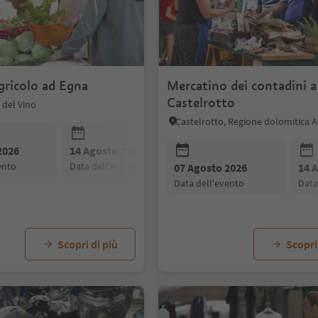
gricolo ad Egna
Mercatino dei contadini a
Castelrotto
 del Vino
Castelrotto, Regione dolomitica Al
2026
14 Agosto 2026
21 Agosto 2026
vento
data dell'evento
data dell'evento
07 Agosto 2026
14 
data dell'evento
dat
Scopri di più
Scopri