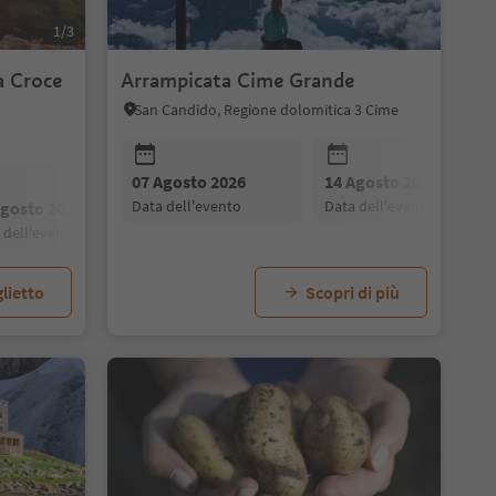
1/3
a Croce
Arrampicata Cime Grande
San Candido, Regione dolomitica 3 Cime
07 Agosto 2026
14 Agosto 2026
data dell'evento
data dell'evento
Agosto 2026
28 Agosto 2026
21 Agosto 2026
28 Agosto 2026
a dell'evento
data dell'evento
data dell'evento
data dell'evento
lietto
Scopri di più