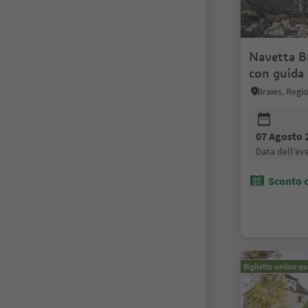
Navetta Br
con guida 
Braies, Regi
07 Agosto 
data dell'e
Sconto c
Biglietto online qu