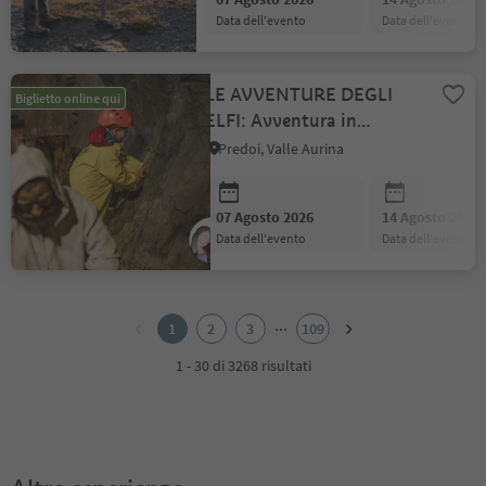
data dell'evento
data dell'evento
LE AVVENTURE DEGLI
Biglietto online qui
ELFI: Avventura in
miniera - con caccia al
Predoi, Valle Aurina
tesoro
07 Agosto 2026
14 Agosto 2026
data dell'evento
data dell'evento
1
2
...
1
2
3
109
3
4
1 - 30 di 3268 risultati
5
6
7
8
9