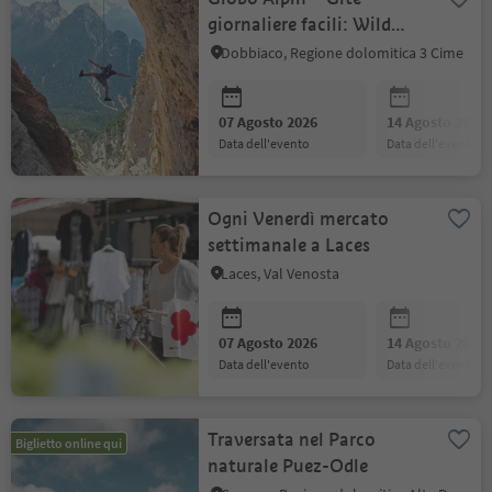
giornaliere facili: Wild
Trail Dolomiti
Dobbiaco, Regione dolomitica 3 Cime
07 Agosto 2026
14 Agosto 2026
data dell'evento
data dell'evento
Ogni Venerdì mercato
settimanale a Laces
Laces, Val Venosta
07 Agosto 2026
14 Agosto 2026
data dell'evento
data dell'evento
Traversata nel Parco
Biglietto online qui
naturale Puez-Odle