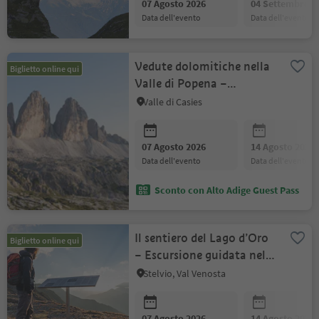
07 Agosto 2026
04 Settembre 2
data dell'evento
data dell'evento
Vedute dolomitiche nella
Biglietto online qui
Valle di Popena –
Misurina
Valle di Casies
07 Agosto 2026
14 Agosto 2026
data dell'evento
data dell'evento
Sconto con Alto Adige Guest Pass
Il sentiero del Lago d’Oro
Biglietto online qui
– Escursione guidata nel
Parco Nazionale Stelvio
Stelvio, Val Venosta
07 Agosto 2026
14 Agosto 2026