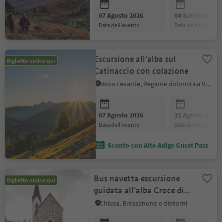
07 Agosto 2026
04 Settembre 2
data dell'evento
data dell'evento
Escursione all’alba sul
Biglietto online qui
Catinaccio con colazione
Nova Levante, Regione dolomitica Val d'Ega
07 Agosto 2026
21 Agosto 2026
data dell'evento
data dell'evento
Sconto con Alto Adige Guest Pass
Bus navetta escursione
Biglietto online qui
guidata all'alba Croce di
Lazfons
Chiusa, Bressanone e dintorni