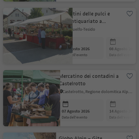
Mercatini delle pulci e
dell’antiquariato a
Welsberg
Monguelfo-Tesido
07 Agosto 2026
08 Agosto 2026
data dell'evento
data dell'evento
Mercatino dei contadini a
Castelrotto
Castelrotto, Regione dolomitica Alpe di Siusi
07 Agosto 2026
14 Agosto 2026
data dell'evento
data dell'evento
Globo Alpin – Gite