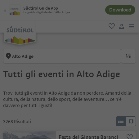
Südtirol Guide App
Download
La guida digitale dell´Alto Adige
men
favoriti
user lin
Alto Adige
nessun f
Tutti gli eventi in Alto Adige
Trovi tutti gli eventi in Alto Adige da non perdere. Amanti della
cultura, della natura, dello sport, delle avventure… ce n’è
davvero per tutti i gusti!
3268
Risultati
Festa del Gigante Baranci