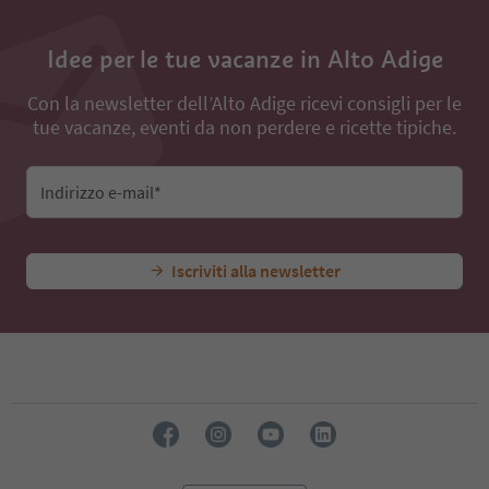
33
34
Idee per le tue vacanze in Alto Adige
35
36
Con la newsletter dell’Alto Adige ricevi consigli per le
37
tue vacanze, eventi da non perdere e ricette tipiche.
38
39
40
Indirizzo e-mail*
41
42
43
44
Iscriviti alla newsletter
45
46
47
48
49
50
51
52
53
54