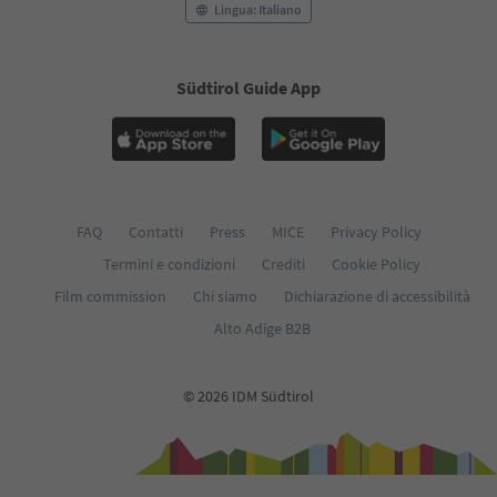
55
Lingua: Italiano
56
57
58
Südtirol Guide App
59
60
61
62
63
64
65
FAQ
Contatti
Press
MICE
Privacy Policy
66
Termini e condizioni
Crediti
Cookie Policy
67
Film commission
Chi siamo
Dichiarazione di accessibilità
68
69
Alto Adige B2B
70
71
72
© 2026 IDM Südtirol
73
74
75
76