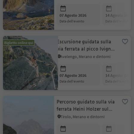
07 Agosto 2026
14 Agosto 2026
data dell'evento
data dell'evento
Escursione guidata sulla
Biglietto online qui
via ferrata al picco Ivigna
- Avventura verticale
Avelengo, Merano e dintorni
07 Agosto 2026
14 Agosto 2026
data dell'evento
data dell'evento
Percorso guidato sulla via
ferrata Heini Holzer sul
Picco Ivigna
Tirolo, Merano e dintorni