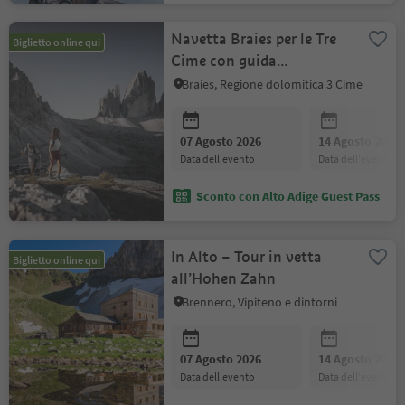
Navetta Braies per le Tre
Biglietto online qui
Cime con guida
escursionistica
Braies, Regione dolomitica 3 Cime
07 Agosto 2026
14 Agosto 2026
data dell'evento
data dell'evento
Sconto con Alto Adige Guest Pass
In Alto – Tour in vetta
Biglietto online qui
all’Hohen Zahn
Brennero, Vipiteno e dintorni
07 Agosto 2026
14 Agosto 2026
data dell'evento
data dell'evento