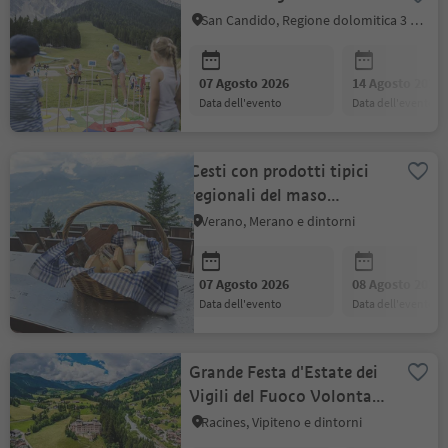
San Candido, Regione dolomitica 3 Cime
07 Agosto 2026
14 Agosto 2026
data dell'evento
data dell'evento
Cesti con prodotti tipici
regionali del maso
Lenkhof
Verano, Merano e dintorni
07 Agosto 2026
08 Agosto 2026
data dell'evento
data dell'evento
Grande Festa d'Estate dei
Vigili del Fuoco Volontari
di Mareta
Racines, Vipiteno e dintorni