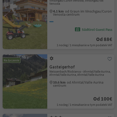
Vinschgau/Curon Venosta, Vinschgau/Val
Venosta
4.1 km
od Graun im Vinschgau/Curon
Venosta centrum
Südtirol Guest Pass
Od 88€
1 nocleg / 1 mieszkanie w tym podatek VAT
Na życzenie
Gasteigerhof
Weissenbach/Riobianco - Ahrntal/Valle Aurina,
Ahrntal/Valle Aurina, Ahrntal/Valle Aurina
10.6 km
od Ahrntal/Valle Aurina
centrum
Od 100€
1 nocleg / 1 mieszkanie w tym podatek VAT