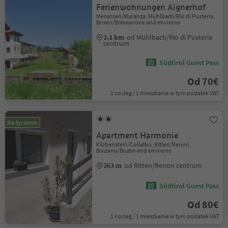
Ferienwohnungen Aignerhof
Meransen/Maranza, Mühlbach/Rio di Pusteria,
Brixen/Bressanone and environs
2.1 km
od Mühlbach/Rio di Pusteria
centrum
Südtirol Guest Pass
Od 70€
1 nocleg / 1 mieszkanie w tym podatek VAT
Na życzenie
Apartment Harmonie
Klobenstein/Collalbo, Ritten/Renon,
Bolzano/Bozen and environs
263 m
od Ritten/Renon centrum
Südtirol Guest Pass
Od 80€
1 nocleg / 1 mieszkanie w tym podatek VAT