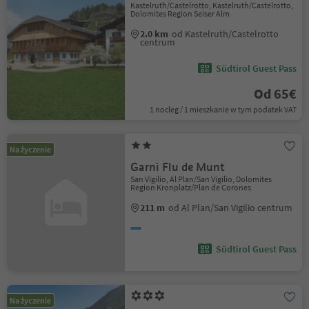
Kastelruth/Castelrotto, Kastelruth/Castelrotto,
Dolomites Region Seiser Alm
2.0 km
od Kastelruth/Castelrotto
centrum
Südtirol Guest Pass
Od 65€
1 nocleg / 1 mieszkanie w tym podatek VAT
Na życzenie
Garnì Flu de Munt
San Vigilio, Al Plan/San Vigilio, Dolomites
Region Kronplatz/Plan de Corones
211 m
od Al Plan/San Vigilio centrum
Südtirol Guest Pass
Na życzenie