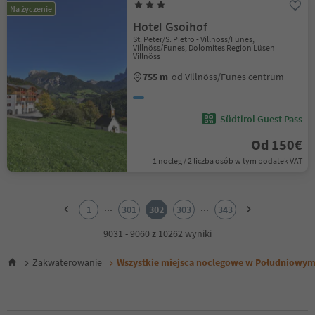
Na życzenie
Hotel Gsoihof
St. Peter/S. Pietro - Villnöss/Funes,
Villnöss/Funes, Dolomites Region Lüsen
Villnöss
755 m
od Villnöss/Funes centrum
Südtirol Guest Pass
Od 150€
1 nocleg / 2 liczba osób w tym podatek VAT
1
2
...
...
1
301
302
303
343
3
4
9031 - 9060 z 10262 wyniki
5
6
Zakwaterowanie
Wszystkie miejsca noclegowe w Południowym
7
8
9