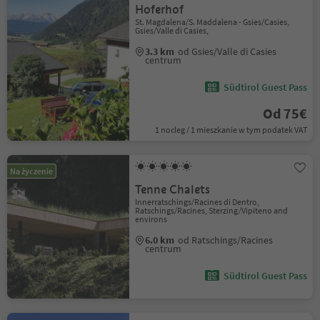
Hoferhof
St. Magdalena/S. Maddalena - Gsies/Casies,
Gsies/Valle di Casies,
3.3 km
od Gsies/Valle di Casies
centrum
Südtirol Guest Pass
Od 75€
1 nocleg / 1 mieszkanie w tym podatek VAT
Na życzenie
Tenne Chalets
Innerratschings/Racines di Dentro,
Ratschings/Racines, Sterzing/Vipiteno and
environs
6.0 km
od Ratschings/Racines
centrum
Südtirol Guest Pass