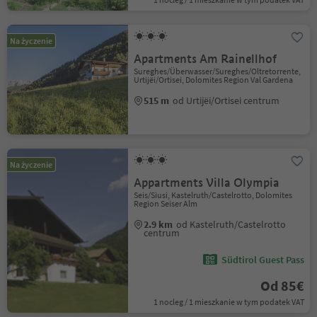
Na życzenie
Apartments Am Rainellhof
Sureghes/Überwasser/Sureghes/Oltretorrente,
Urtijëi/Ortisei, Dolomites Region Val Gardena
515 m
od Urtijëi/Ortisei centrum
Na życzenie
Appartments Villa Olympia
Seis/Siusi, Kastelruth/Castelrotto, Dolomites
Region Seiser Alm
2.9 km
od Kastelruth/Castelrotto
centrum
Südtirol Guest Pass
Od 85€
1 nocleg / 1 mieszkanie w tym podatek VAT