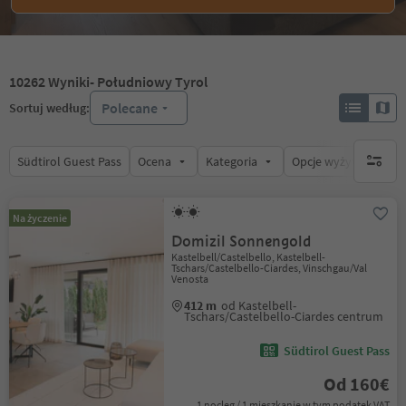
10262
Wyniki
- Południowy Tyrol
Polecane
Sortuj według:
Südtirol Guest Pass
Ocena
Kategoria
Opcje wyżywienia
brak ak
Na życzenie
Domizil Sonnengold
Kastelbell/Castelbello, Kastelbell-
Tschars/Castelbello-Ciardes, Vinschgau/Val
Venosta
412 m
od Kastelbell-
Tschars/Castelbello-Ciardes centrum
Südtirol Guest Pass
Od 160€
1 nocleg / 1 mieszkanie w tym podatek VAT