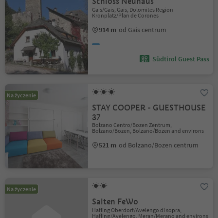
Schloss Neuhaus
Gais/Gais, Gais, Dolomites Region
Kronplatz/Plan de Corones
914 m
od Gais centrum
Südtirol Guest Pass
Na życzenie
STAY COOPER - GUESTHOUSE
37
Bolzano Centro/Bozen Zentrum,
Bolzano/Bozen, Bolzano/Bozen and environs
521 m
od Bolzano/Bozen centrum
Na życzenie
Salten FeWo
Hafling Oberdorf/Avelengo di sopra,
Hafling/Avelengo, Meran/Merano and environs