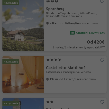
Na życzenie
Spornberg
Oberbozen/Soprabolzano, Ritten/Renon,
Bolzano/Bozen and environs
5.8 km
od Ritten/Renon centrum
Südtirol Guest Pass
Od 420€
1 nocleg / 1 mieszkanie w tym podatek VAT
Na życzenie
Castelletto Matillhof
Latsch/Laces, Vinschgau/Val Venosta
132 m
od Latsch/Laces centrum
Na życzenie