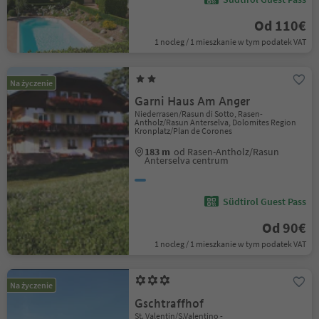
Od 110€
1 nocleg / 1 mieszkanie w tym podatek VAT
Na życzenie
Garni Haus Am Anger
Niederrasen/Rasun di Sotto, Rasen-
Antholz/Rasun Anterselva, Dolomites Region
Kronplatz/Plan de Corones
183 m
od Rasen-Antholz/Rasun
Anterselva centrum
Südtirol Guest Pass
Od 90€
1 nocleg / 1 mieszkanie w tym podatek VAT
Na życzenie
Gschtraffhof
St. Valentin/S.Valentino -