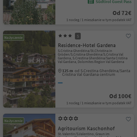
Südtirol Guest Pass
Od 72€
1 nocleg / 1 mieszkanie w tym podatek VAT
S
Na życzenie
Residence-Hotel Gardena
S.Cristina Gherdëina/St.Christina in
Gröden/S.Cristina Gherdëina/S.Cristina Val
Gardena, S.Crestina Gherdëina/Santa Cristina
Val Gardana, Dolomites Region Val Gardena
125 m
od S.Crestina Gherdëina/Santa
Cristina Val Gardana centrum
Od 100€
1 nocleg / 1 mieszkanie w tym podatek VAT
Na życzenie
Agritourism Kaschonhof
St. Valentin/S.Valentino, Graun im