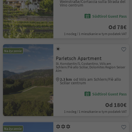
Weinstraße/Cortaccia sulla Strada del
Vino centrum
Südtirol Guest Pass
Od 78€
1 nocleg / 1 mieszkanie w tym podatek VAT
Na życzenie
Parletsch Apartment
St. Konstantin/S. Costantino, Völs am
Schlern/Fiè allo Sciliar, Dolomites Region Seiser
Alm
2.3 km
od Völs am Schlern/Fiè allo
Sciliar centrum
Südtirol Guest Pass
Od 180€
1 nocleg / 1 mieszkanie w tym podatek VAT
Na życzenie