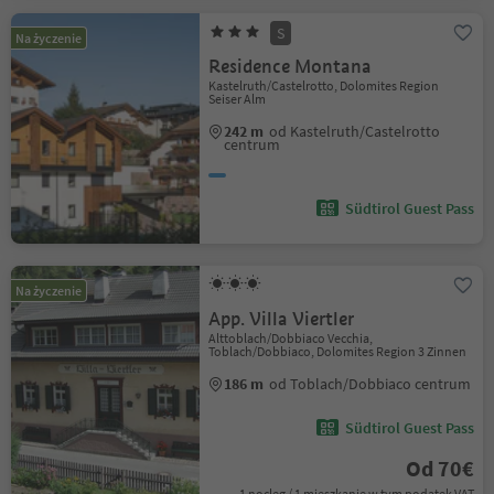
S
Na życzenie
Residence Montana
Kastelruth/Castelrotto, Dolomites Region
Seiser Alm
242 m
od Kastelruth/Castelrotto
centrum
Südtirol Guest Pass
Na życzenie
App. Villa Viertler
Alttoblach/Dobbiaco Vecchia,
Toblach/Dobbiaco, Dolomites Region 3 Zinnen
186 m
od Toblach/Dobbiaco centrum
Südtirol Guest Pass
Od 70€
1 nocleg / 1 mieszkanie w tym podatek VAT