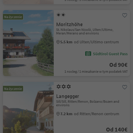
Na życzenie
Moritzhöhe
St. Nikolaus/San Nicolò, Ulten/Ultimo,
Meran/Merano and environs
5.5 km
od Ulten/Ultimo centrum
Südtirol Guest Pass
Od 90€
1 nocleg / 1 mieszkanie w tym podatek VAT
Na życzenie
Langegger
Sill/Sill, Ritten/Renon, Bolzano/Bozen and
environs
7.2 km
od Ritten/Renon centrum
Od 140€