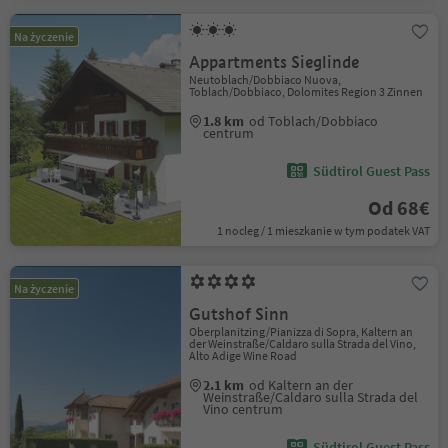
Na życzenie
Appartments Sieglinde
Neutoblach/Dobbiaco Nuova,
Toblach/Dobbiaco, Dolomites Region 3 Zinnen
1.8 km
od Toblach/Dobbiaco
centrum
Südtirol Guest Pass
Od 68€
1 nocleg / 1 mieszkanie w tym podatek VAT
Na życzenie
Gutshof Sinn
Oberplanitzing/Pianizza di Sopra, Kaltern an
der Weinstraße/Caldaro sulla Strada del Vino,
Alto Adige Wine Road
2.1 km
od Kaltern an der
Weinstraße/Caldaro sulla Strada del
Vino centrum
Südtirol Guest Pass