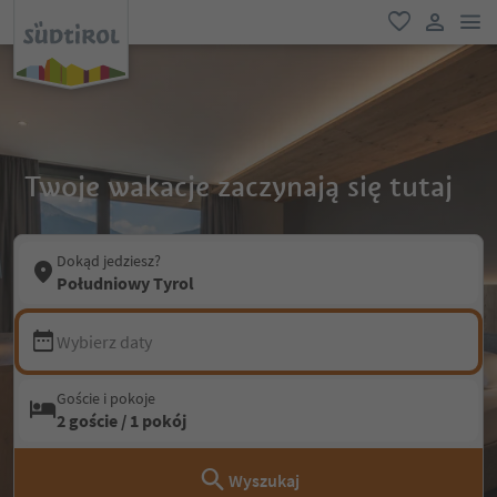
lin
ulubione
link uży
Twoje wakacje zaczynają się tutaj
Dokąd jedziesz?
Południowy Tyrol
Wybierz daty
Goście i pokoje
2 goście / 1 pokój
Wyszukaj