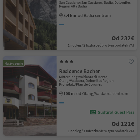
San Cassiano/San Cassiano, Badia, Dolomites
Region Alta Badia
5.4 km
od Badia centrum
Od 232€
1 nocleg / 2 liczba osób w tym podatek VAT
Na życzenie
Residence Bacher
Mitterolang/Valdaora di Mezzo,
Olang/Valdaora, Dolomites Region
Kronplatz/Plan de Corones
108 m
od Olang/Valdaora centrum
Südtirol Guest Pass
Od 122€
1 nocleg / 1 mieszkanie w tym podatek VAT