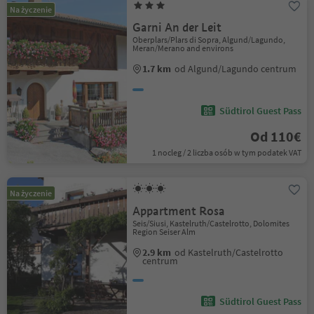
Na życzenie
Garni An der Leit
Oberplars/Plars di Sopra, Algund/Lagundo,
Meran/Merano and environs
1.7 km
od Algund/Lagundo centrum
Südtirol Guest Pass
Od 110€
1 nocleg / 2 liczba osób w tym podatek VAT
Na życzenie
Appartment Rosa
Seis/Siusi, Kastelruth/Castelrotto, Dolomites
Region Seiser Alm
2.9 km
od Kastelruth/Castelrotto
centrum
Südtirol Guest Pass