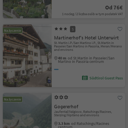
Od 76€
1 nocleg / 2 liczba osób w tym podatek VAT
S
Na życzenie
Martinerhof's Hotel Unterwirt
St. Martin i.P./San Martino i.P., St.Martin in
Passeier/San Martino in Passiria, Meran/Merano
and environs
40 m
od St.Martin in Passeier/San
Martino in Passiria centrum
Südtirol Guest Pass
Na życzenie
Gogererhof
Jaufental/Valgiovo, Ratschings/Racines,
Sterzing/Vipiteno and environs
3.3 km
od Ratschings/Racines
centrum