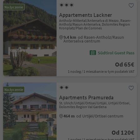
Na życzenie
Appartements Lackner
Antholz-Mittertal/Anterselva di Mezzo, Rasen-
Antholz/Rasun Anterselva, Dolomites Region
Kronplatz/Plan de Corones
9.4 km
od Rasen-Antholz/Rasun
Anterselva centrum
Südtirol Guest Pass
Od 65€
1 nocleg / 1 mieszkanie w tym podatek VAT
Na życzenie
Apartments Pramureda
St. Ulrich/Urtijëi/Ortisei/Urtijëi, Urtijëi/Ortisei,
Dolomites Region Val Gardena
464 m
od Urtijëi/Ortisei centrum
Od 120€
1 nocleg / 1 mieszkanie w tym podatek VAT