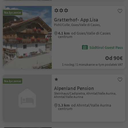
Na życzenie
Gratterhof- App.Lisa
Pichl/Colle, Gsies/Valle di Casies,
4.1 km
od Gsies/Valle di Casies
centrum
Südtirol Guest Pass
Od 90€
1 nocleg / 1 mieszkanie w tym podatek VAT
Na życzenie
Alpenland Pension
Steinhaus/Cadipietra, Ahrntal/Valle Aurina,
Ahrntal/Valle Aurina
1.3 km
od Ahrntal/Valle Aurina
centrum