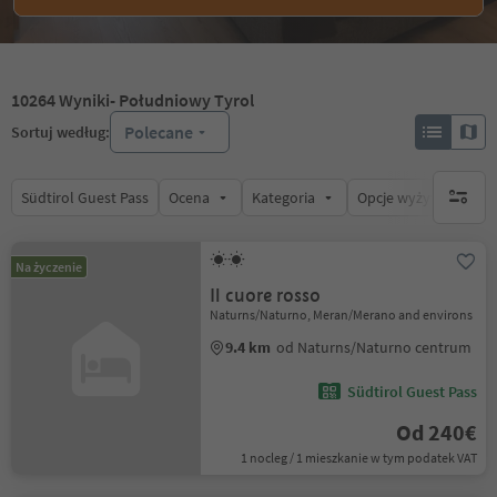
10264
Wyniki
- Południowy Tyrol
Polecane
Sortuj według:
Südtirol Guest Pass
Ocena
Kategoria
Opcje wyżywienia
brak ak
Na życzenie
Il cuore rosso
Naturns/Naturno, Meran/Merano and environs
9.4 km
od Naturns/Naturno centrum
Südtirol Guest Pass
Od 240€
1 nocleg / 1 mieszkanie w tym podatek VAT