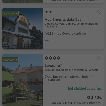
Na życzenie
Apartments dalaNat
Corvara/Corvara, Corvara, Dolomites Region
Alta Badia
291 m
od Corvara centrum
Na życzenie
Lavadhof
Schluderns/Sluderno, Vinschgau/Val Venosta
2.9 km
od Schluderns/Sluderno
centrum
Südtirol Guest Pass
Od 70€
1 nocleg / 1 mieszkanie w tym podatek VAT