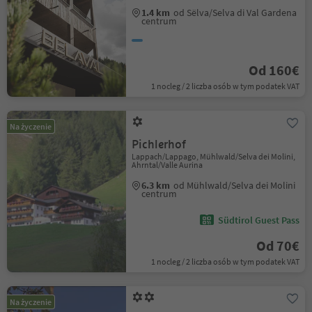
1.4 km
od Sëlva/Selva di Val Gardena
centrum
Od 160€
1 nocleg / 2 liczba osób w tym podatek VAT
Na życzenie
Pichlerhof
Lappach/Lappago, Mühlwald/Selva dei Molini,
Ahrntal/Valle Aurina
6.3 km
od Mühlwald/Selva dei Molini
centrum
Südtirol Guest Pass
Od 70€
1 nocleg / 2 liczba osób w tym podatek VAT
Na życzenie