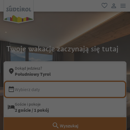
lin
ulubione
link uży
Twoje wakacje zaczynają się tutaj
Dokąd jedziesz?
Południowy Tyrol
Wybierz daty
Goście i pokoje
2 goście / 1 pokój
Wyszukaj