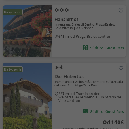
Na życzenie
Hanslerhof
Innerprags/Braies di Dentro, Prags/Braies,
Dolomites Region 3 Zinnen
641 m
od Prags/Braies centrum
Südtirol Guest Pass
Na życzenie
Das Hubertus
Tramin an der Weinstraße/Termeno sulla Strada
del Vino, Alto Adige Wine Road
447 m
od Tramin an der
Weinstraße/Termeno sulla Strada del
Vino centrum
Südtirol Guest Pass
Od 140€
1 nocleg / 1 mieszkanie w tym podatek VAT