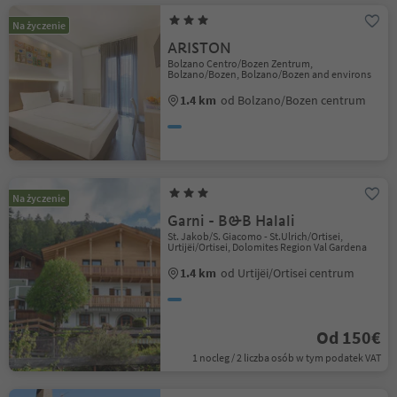
Na życzenie
ARISTON
Bolzano Centro/Bozen Zentrum,
Bolzano/Bozen, Bolzano/Bozen and environs
1.4 km
od Bolzano/Bozen centrum
Na życzenie
Garni - B&B Halali
St. Jakob/S. Giacomo - St.Ulrich/Ortisei,
Urtijëi/Ortisei, Dolomites Region Val Gardena
1.4 km
od Urtijëi/Ortisei centrum
Od 150€
1 nocleg / 2 liczba osób w tym podatek VAT