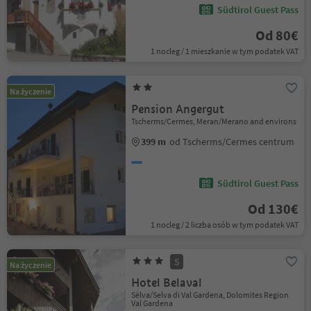
Südtirol Guest Pass
Od 80€
1 nocleg / 1 mieszkanie w tym podatek VAT
Na życzenie
Pension Angergut
Tscherms/Cermes, Meran/Merano and environs
399 m
od Tscherms/Cermes centrum
Südtirol Guest Pass
Od 130€
1 nocleg / 2 liczba osób w tym podatek VAT
S
Na życzenie
Hotel Belaval
Sëlva/Selva di Val Gardena, Dolomites Region
Val Gardena