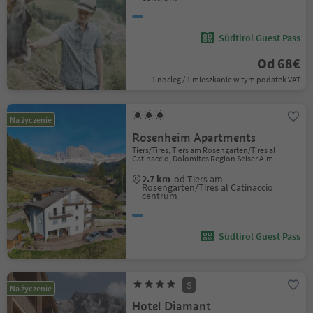
Südtirol Guest Pass
Od 68€
1 nocleg / 1 mieszkanie w tym podatek VAT
Na życzenie
Rosenheim Apartments
Tiers/Tires, Tiers am Rosengarten/Tires al
Catinaccio, Dolomites Region Seiser Alm
2.7 km
od Tiers am
Rosengarten/Tires al Catinaccio
centrum
Südtirol Guest Pass
S
Na życzenie
Hotel Diamant