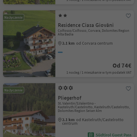
Na życzenie
Residence Ciasa Giovâni
Colfosco/Colfosco, Corvara, Dolomites Region
Alta Badia
2.1 km
od Corvara centrum
Od 74€
1 nocleg / 1 mieszkanie w tym podatek VAT
Na życzenie
Pliegerhof
St. Valentin/S.Valentino -
Kastelruth/Castelrotto, Kastelruth/Castelrotto,
Dolomites Region Seiser Alm
2.1 km
od Kastelruth/Castelrotto
centrum
Südtirol Guest Pass