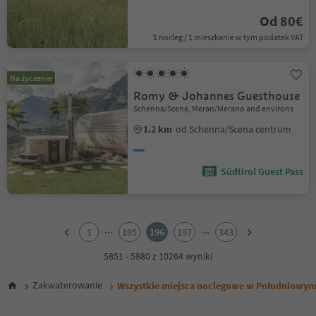
Od 80€
1 nocleg / 1 mieszkanie w tym podatek VAT
Na życzenie
Romy & Johannes Guesthouse
Schenna/Scena, Meran/Merano and environs
1.2 km
od Schenna/Scena centrum
Südtirol Guest Pass
1
2
...
...
1
195
196
197
343
3
4
5851 - 5880 z 10264 wyniki
5
6
Zakwaterowanie
Wszystkie miejsca noclegowe w Południowym
7
8