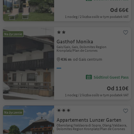
Od 66€
1 nocleg / 2 liczba osób w tym podatek VAT
Na życzenie
Gasthof Monika
Gais/Gais, Gais, Dolomites Region
Kronplatz/Plan de Corones
436 m
od Gais centrum
Südtirol Guest Pass
Od 110€
1 nocleg / 2 liczba osób w tym podatek VAT
Na życzenie
Appartements Lunzer Garten
Oberolang/Valdaora di Sopra, Olang/Valdaora,
Dolomites Region Kronplatz/Plan de Corones