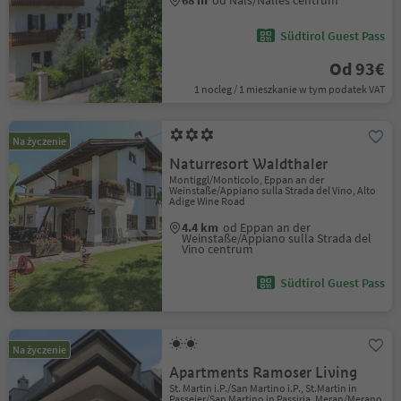
68 m
od Nals/Nalles centrum
Südtirol Guest Pass
Od 93€
1 nocleg / 1 mieszkanie w tym podatek VAT
Na życzenie
Naturresort Waldthaler
Montiggl/Monticolo, Eppan an der
Weinstaße/Appiano sulla Strada del Vino, Alto
Adige Wine Road
4.4 km
od Eppan an der
Weinstaße/Appiano sulla Strada del
Vino centrum
Südtirol Guest Pass
Na życzenie
Apartments Ramoser Living
St. Martin i.P./San Martino i.P., St.Martin in
Passeier/San Martino in Passiria, Meran/Merano