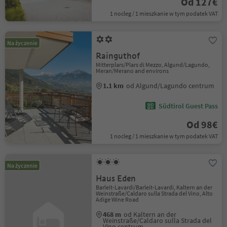
Od 127€
1 nocleg / 1 mieszkanie w tym podatek VAT
Na życzenie
Rainguthof
Mitterplars/Plars di Mezzo, Algund/Lagundo,
Meran/Merano and environs
1.1 km
od Algund/Lagundo centrum
Südtirol Guest Pass
Od 98€
1 nocleg / 1 mieszkanie w tym podatek VAT
Na życzenie
Haus Eden
Barleit-Lavardi/Barleit-Lavardi, Kaltern an der
Weinstraße/Caldaro sulla Strada del Vino, Alto
Adige Wine Road
468 m
od Kaltern an der
Weinstraße/Caldaro sulla Strada del
Vino centrum