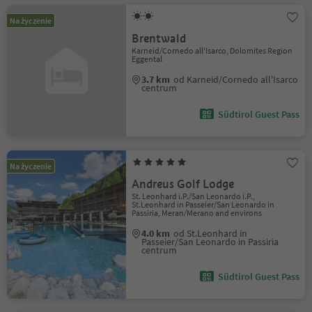
Na życzenie
Brentwald
Karneid/Cornedo all'Isarco, Dolomites Region
Eggental
3.7 km
od Karneid/Cornedo all'Isarco
centrum
Südtirol Guest Pass
Na życzenie
Andreus Golf Lodge
St. Leonhard i.P./San Leonardo i.P.,
St.Leonhard in Passeier/San Leonardo in
Passiria, Meran/Merano and environs
4.0 km
od St.Leonhard in
Passeier/San Leonardo in Passiria
centrum
Südtirol Guest Pass