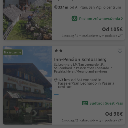
337 m
od Al Plan/San Vigilio centrum
Poziom zrównoważenia 2
Od 105€
1 nocleg / 1 mieszkanie w tym podatek VAT
Na życzenie
Inn-Pension Schlossberg
St. Leonhard i.P./San Leonardo i.P.,
St.Leonhard in Passeier/San Leonardo in
Passiria, Meran/Merano and environs
1.3 km
od St.Leonhard in
Passeier/San Leonardo in Passiria
centrum
Südtirol Guest Pass
Od 96€
1 nocleg / 2 liczba osób w tym podatek VAT