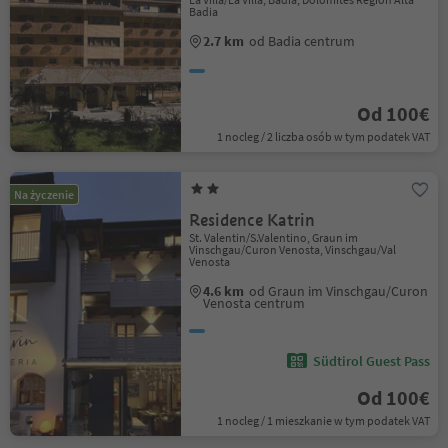
Badia
2.7 km
od Badia centrum
Od 100€
1 nocleg / 2 liczba osób w tym podatek VAT
Na życzenie
Residence Katrin
St. Valentin/S.Valentino, Graun im
Vinschgau/Curon Venosta, Vinschgau/Val
Venosta
4.6 km
od Graun im Vinschgau/Curon
Venosta centrum
Südtirol Guest Pass
Od 100€
1 nocleg / 1 mieszkanie w tym podatek VAT