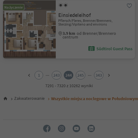
Na życzenie
Einsiedeleihof
Pflersch/Fleres, Brenner/Brennero,
Sterzing/Vipiteno and environs
3.9 km
od Brenner/Brennero
centrum
Südtirol Guest Pass
1
2
...
...
1
243
244
245
343
3
4
7291 - 7320 z 10262 wyniki
5
6
Zakwaterowanie
Wszystkie miejsca noclegowe w Południowym
7
8
9
10
11
12