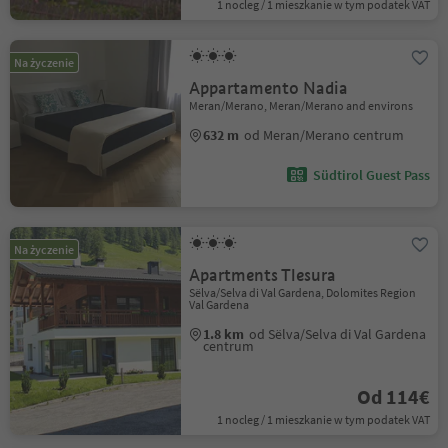
1 nocleg / 1 mieszkanie w tym podatek VAT
Na życzenie
Appartamento Nadia
Meran/Merano, Meran/Merano and environs
632 m
od Meran/Merano centrum
Südtirol Guest Pass
Na życzenie
Apartments Tlesura
Sëlva/Selva di Val Gardena, Dolomites Region
Val Gardena
1.8 km
od Sëlva/Selva di Val Gardena
centrum
Od 114€
1 nocleg / 1 mieszkanie w tym podatek VAT