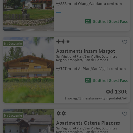
883 m
od Olang/Valdaora centrum
Südtirol Guest Pass
Na życzenie
Apartments Insam Margot
San Vigilio, Al Plan/San Vigilio, Dolomites
Region Kronplatz/Plan de Corones
757 m
od Al Plan/San Vigilio centrum
Südtirol Guest Pass
Od 130€
1 nocleg / 1 mieszkanie w tym podatek VAT
Na życzenie
Apartments Osteria Plazores
San Vigilio, Al Plan/San Vigilio, Dolomites
Region Kronplatz/Plan de Corones