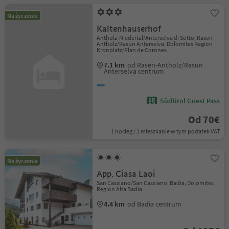
Na życzenie
Kaltenhauserhof
Antholz-Niedertal/Anterselva di Sotto, Rasen-
Antholz/Rasun Anterselva, Dolomites Region
Kronplatz/Plan de Corones
7.1 km
od Rasen-Antholz/Rasun
Anterselva centrum
Südtirol Guest Pass
Od 70€
1 nocleg / 1 mieszkanie w tym podatek VAT
Na życzenie
App. Ciasa Laoi
San Cassiano/San Cassiano, Badia, Dolomites
Region Alta Badia
4.4 km
od Badia centrum