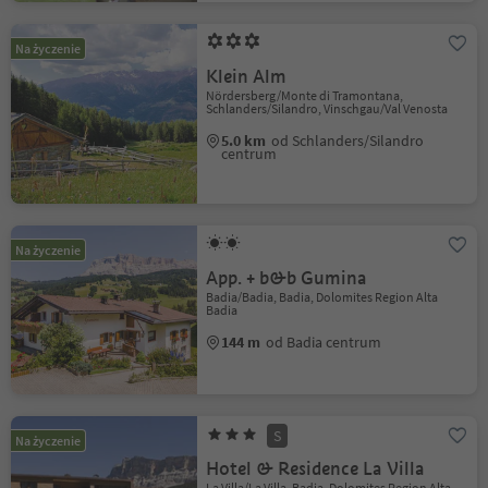
Na życzenie
Klein Alm
Nördersberg/Monte di Tramontana,
Schlanders/Silandro, Vinschgau/Val Venosta
5.0 km
od Schlanders/Silandro
centrum
Na życzenie
App. + b&b Gumina
Badia/Badia, Badia, Dolomites Region Alta
Badia
144 m
od Badia centrum
S
Na życzenie
Hotel & Residence La Villa
La Villa/La Villa, Badia, Dolomites Region Alta