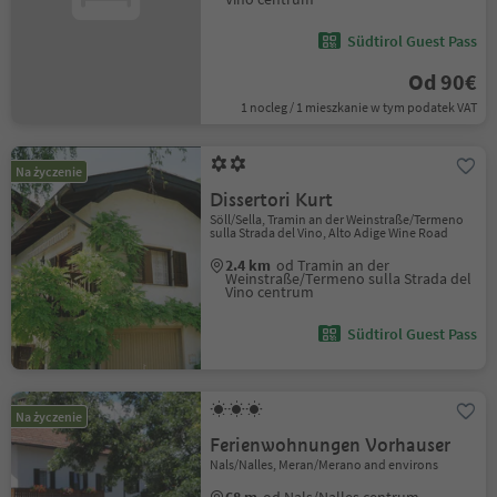
Südtirol Guest Pass
Od 90€
1 nocleg / 1 mieszkanie w tym podatek VAT
Na życzenie
Dissertori Kurt
Söll/Sella, Tramin an der Weinstraße/Termeno
sulla Strada del Vino, Alto Adige Wine Road
2.4 km
od Tramin an der
Weinstraße/Termeno sulla Strada del
Vino centrum
Südtirol Guest Pass
Na życzenie
Ferienwohnungen Vorhauser
Nals/Nalles, Meran/Merano and environs