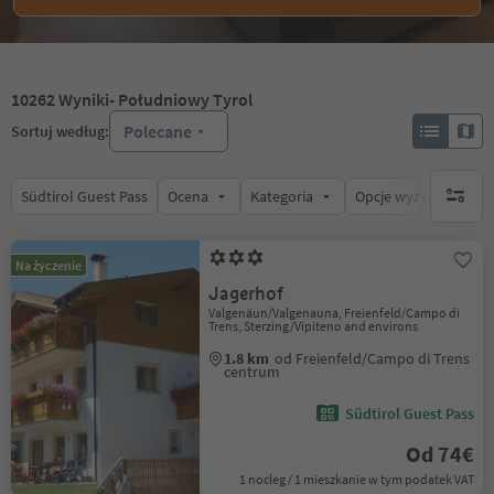
10262
Wyniki
- Południowy Tyrol
Polecane
Sortuj według:
Südtirol Guest Pass
Ocena
Kategoria
Opcje wyżywienia
brak ak
Na życzenie
Jagerhof
Valgenäun/Valgenauna, Freienfeld/Campo di
Trens, Sterzing/Vipiteno and environs
1.8 km
od Freienfeld/Campo di Trens
centrum
Südtirol Guest Pass
Od 74€
1 nocleg / 1 mieszkanie w tym podatek VAT