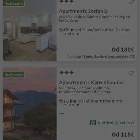
Na życzenie
Apartments Stefania
Sëlva/Selva di Val Gardena, Dolomites Region
Val Gardena
481 m
od Sëlva/Selva di Val Gardena
centrum
Od 180€
1 nocleg / 1 mieszkanie w tym podatek VAT
Na życzenie
Appartments Kerschbaumer
Guln/Gola, Feldthurns/Velturno,
Brixen/Bressanone and environs
1.1 km
od Feldthurns/Velturno
centrum
Südtirol Guest Pass
Od 118€