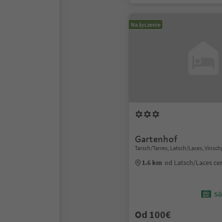
Na życzenie
Gartenhof
Tarsch/Tarres, Latsch/Laces, Vinsc
1.6 km
od Latsch/Laces c
Sü
Od 100€