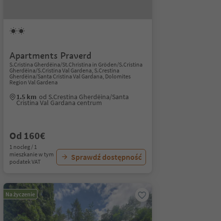
Apartments Praverd
S.Cristina Gherdëina/St.Christina in Gröden/S.Cristina
Gherdëina/S.Cristina Val Gardena, S.Crestina
Gherdëina/Santa Cristina Val Gardana, Dolomites
Region Val Gardena
1.5 km
od S.Crestina Gherdëina/Santa
Cristina Val Gardana centrum
Od 160€
1 nocleg / 1
mieszkanie w tym
Sprawdź dostępność
podatek VAT
Na życzenie