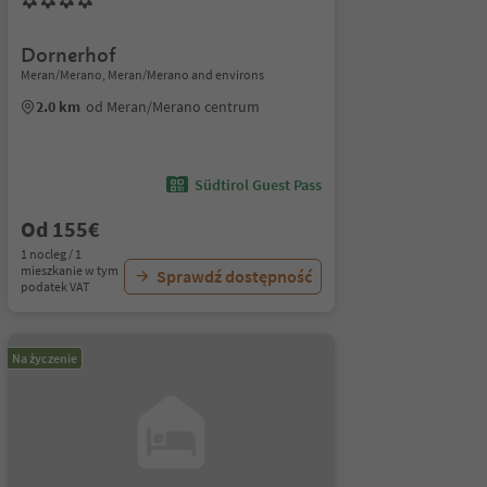
Dornerhof
Meran/Merano, Meran/Merano and environs
2.0 km
od Meran/Merano centrum
Südtirol Guest Pass
Od 155€
1 nocleg / 1
mieszkanie w tym
Sprawdź dostępność
podatek VAT
Na życzenie