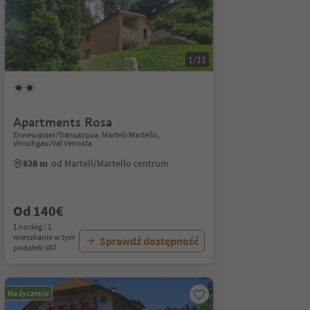
1/11
Apartments Rosa
Ennewasser/Transacqua, Martell/Martello,
Vinschgau/Val Venosta
828 m
od Martell/Martello centrum
Od 140€
1 nocleg / 1
mieszkanie w tym
Sprawdź dostępność
podatek VAT
Na życzenie