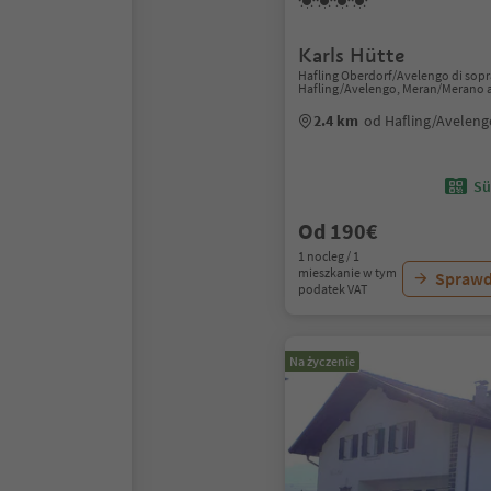
Karls Hütte
Hafling Oberdorf/Avelengo di sopr
Hafling/Avelengo, Meran/Merano 
2.4 km
od Hafling/Avelen
Sü
Od 190€
1 nocleg / 1
mieszkanie w tym
Sprawd
podatek VAT
Na życzenie