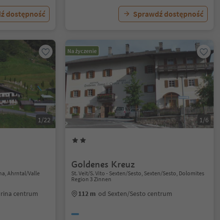
ź dostępność
Sprawdź dostępność
Na życzenie
1/22
1/6
Goldenes Kreuz
na, Ahrntal/Valle
St. Veit/S. Vito - Sexten/Sesto, Sexten/Sesto, Dolomites
Region 3 Zinnen
urina centrum
112 m
od Sexten/Sesto centrum