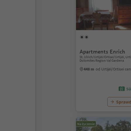
Apartments Enrich
St. Ulrich/Urtijëi/Ortisei/Urtijëi, Urti
Dolomites Region Val Gardena
448 m
od Urtijëi/Ortisei c
Sü
Sprawd
Na życzenie