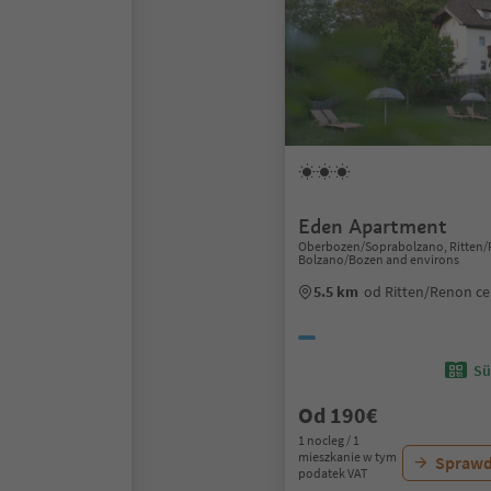
Eden Apartment
Oberbozen/Soprabolzano, Ritten/
Bolzano/Bozen and environs
5.5 km
od Ritten/Renon c
Sü
Od 190€
1 nocleg / 1
mieszkanie w tym
Sprawd
podatek VAT