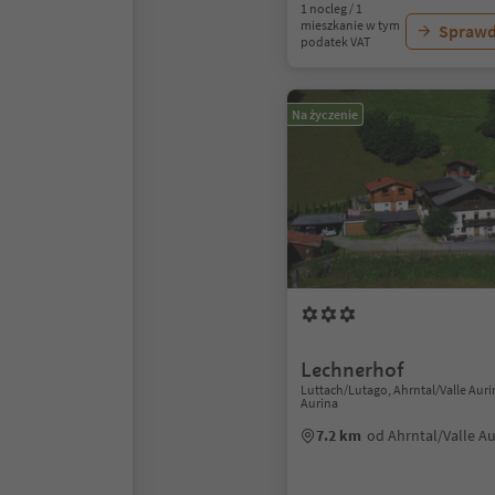
1 nocleg / 1
mieszkanie w tym
Sprawd
podatek VAT
Na życzenie
Lechnerhof
Luttach/Lutago, Ahrntal/Valle Auri
Aurina
7.2 km
od Ahrntal/Valle A