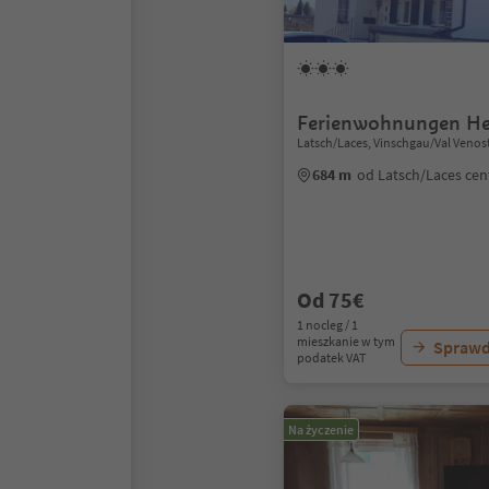
Ferienwohnungen He
Latsch/Laces, Vinschgau/Val Venos
684 m
od Latsch/Laces ce
Od 75€
1 nocleg / 1
mieszkanie w tym
Sprawd
podatek VAT
Na życzenie