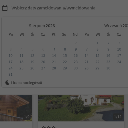
Wybierz daty zameldowania/wymeldowania
Sierpień
Wrzesień
Pn
Wt
Śr
Cz
Pt
So
Nd
Pn
Wt
Śr
Cz
Tyrol
1
2
1
2
3
3
4
5
6
7
8
9
7
8
9
10
10
11
12
13
14
15
16
14
15
16
17
Kategoria
Opcje wyżywienia
Ekologiczne zakwaterowanie
17
18
19
20
21
22
23
21
22
23
24
24
25
26
27
28
29
30
28
29
30
31
Na życzenie
Liczba noclegów:
0
1/9
1/12