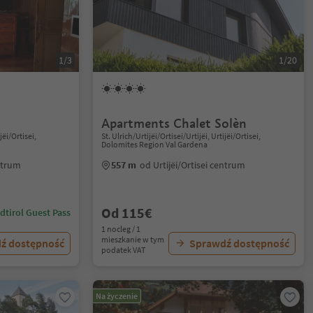
1/3
1/20
Apartments Chalet Solèn
jëi/Ortisei,
St. Ulrich/Urtijëi/Ortisei/Urtijëi, Urtijëi/Ortisei,
Dolomites Region Val Gardena
entrum
557 m
od Urtijëi/Ortisei centrum
Od 115€
dtirol Guest Pass
1 nocleg / 1
mieszkanie w tym
ź dostępność
Sprawdź dostępność
podatek VAT
Na życzenie