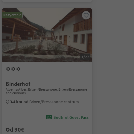
Na życzenie
1/22
Binderhof
Albeins/Albes, Brixen/Bressanone, Brixen/Bressanone
and environs
3.4 km
od Brixen/Bressanone centrum
Südtirol Guest Pass
Od 90€