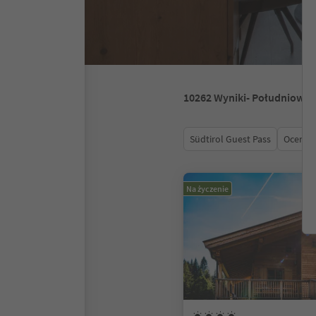
10262
Wyniki
- Południowy 
Südtirol Guest Pass
Ocena
Na życzenie