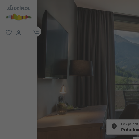
link menu
ulubione
link użytkownika
Dokąd jedz