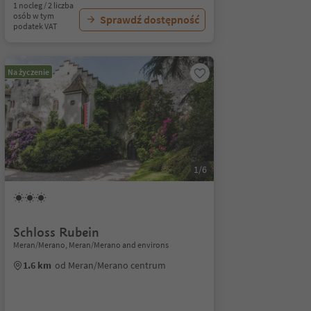
1 nocleg / 2 liczba
osób w tym
Sprawdź dostępność
podatek VAT
Na życzenie
1/6
Schloss Rubein
Meran/Merano, Meran/Merano and environs
1.6 km
od Meran/Merano centrum