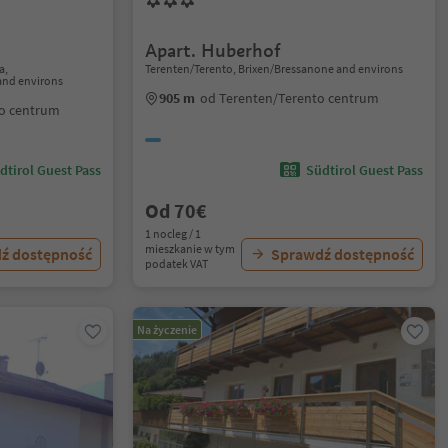
Apart. Huberhof
a,
Terenten/Terento, Brixen/Bressanone and environs
and environs
905 m
od Terenten/Terento centrum
go centrum
dtirol Guest Pass
Südtirol Guest Pass
Od 70€
1 nocleg / 1
mieszkanie w tym
ź dostępność
Sprawdź dostępność
podatek VAT
Na życzenie