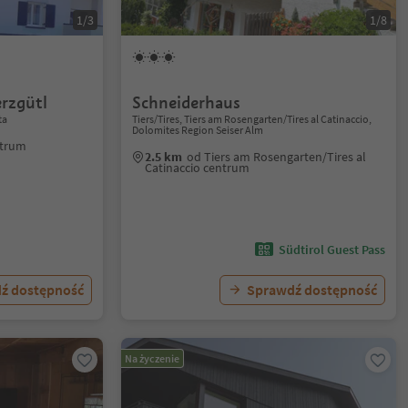
1/3
1/8
rzgütl
Schneiderhaus
ta
Tiers/Tires, Tiers am Rosengarten/Tires al Catinaccio,
Dolomites Region Seiser Alm
ntrum
2.5 km
od Tiers am Rosengarten/Tires al
Catinaccio centrum
Südtirol Guest Pass
ź dostępność
Sprawdź dostępność
Na życzenie