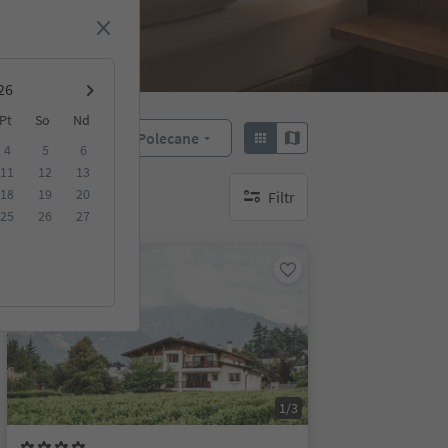
Pt
So
Nd
Polecane
Sortuj według:
4
5
6
11
12
13
18
19
20
Filtr
brak aktywnych filtrów
25
26
27
Na życzenie
1/3