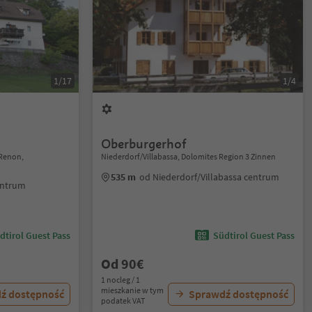
1/17
1/4
Oberburgerhof
Renon,
Niederdorf/Villabassa, Dolomites Region 3 Zinnen
535 m
od Niederdorf/Villabassa centrum
entrum
dtirol Guest Pass
Südtirol Guest Pass
Od 90€
1 nocleg / 1
mieszkanie w tym
ź dostępność
Sprawdź dostępność
podatek VAT