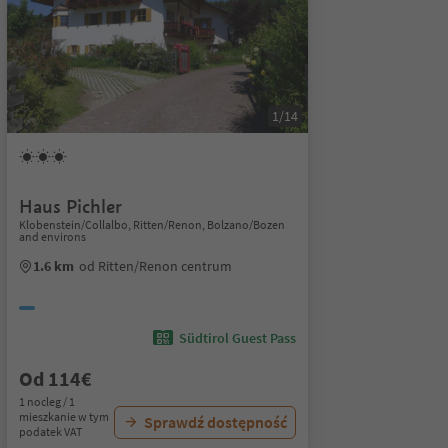
1/14
Haus Pichler
Klobenstein/Collalbo, Ritten/Renon, Bolzano/Bozen
and environs
1.6 km
od Ritten/Renon centrum
Südtirol Guest Pass
Od 114€
1 nocleg / 1
mieszkanie w tym
Sprawdź dostępność
podatek VAT