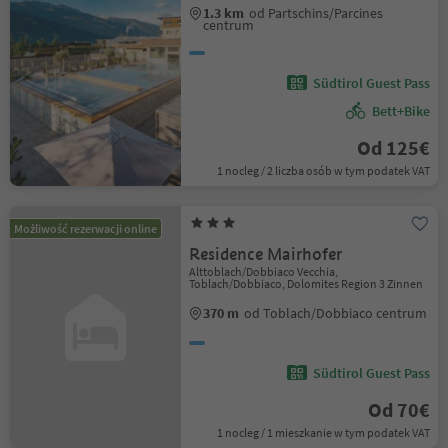
1.3 km
od Partschins/Parcines
centrum
Südtirol Guest Pass
Bett+Bike
Od 125€
1 nocleg / 2 liczba osób w tym podatek VAT
Możliwość rezerwacji online
Residence Mairhofer
Alttoblach/Dobbiaco Vecchia,
Toblach/Dobbiaco, Dolomites Region 3 Zinnen
370 m
od Toblach/Dobbiaco centrum
Südtirol Guest Pass
Od 70€
1 nocleg / 1 mieszkanie w tym podatek VAT