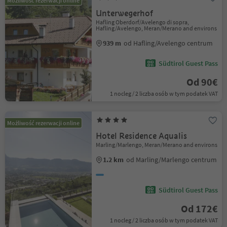
Możliwość rezerwacji online
Unterwegerhof
Hafling Oberdorf/Avelengo di sopra,
Hafling/Avelengo, Meran/Merano and environs
939 m
od Hafling/Avelengo centrum
Südtirol Guest Pass
Od 90€
1 nocleg / 2 liczba osób w tym podatek VAT
Możliwość rezerwacji online
Hotel Residence Aqualis
Marling/Marlengo, Meran/Merano and environs
1.2 km
od Marling/Marlengo centrum
Südtirol Guest Pass
Od 172€
1 nocleg / 2 liczba osób w tym podatek VAT