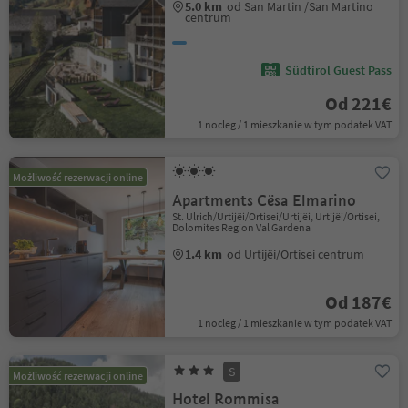
5.0 km
od San Martin /San Martino
centrum
Südtirol Guest Pass
Od 221€
1 nocleg / 1 mieszkanie w tym podatek VAT
Możliwość rezerwacji online
Apartments Cësa Elmarino
St. Ulrich/Urtijëi/Ortisei/Urtijëi, Urtijëi/Ortisei,
Dolomites Region Val Gardena
1.4 km
od Urtijëi/Ortisei centrum
Od 187€
1 nocleg / 1 mieszkanie w tym podatek VAT
S
Możliwość rezerwacji online
Hotel Rommisa