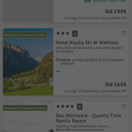
Südtirol Guest Pass
Od 190€
1 nocleg / 2 liczba osób w tym podatek VAT
S
Możliwość rezerwacji online
Hotel Alaska Ski & Wellness
Sëlva/Selva di Val Gardena, Dolomites Region
Val Gardena
914 m
od Sëlva/Selva di Val Gardena
centrum
Od 160€
1 nocleg / 2 liczba osób w tym podatek VAT
S
Możliwość rezerwacji online
Das Mühlwald - Quality Time
Family Resort
Natz/Naz, Natz-Schabs/Naz-Sciaves,
Brixen/Bressanone and environs