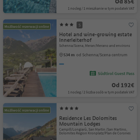
Od 85€
1 nocleg / 1 mieszkanie w tym podatek VAT
S
Możliwość rezerwacji online
Hotel and wine-growing estate
Innerleiterhof
Schenna/Scena, Meran/Merano and environs
534 m
od Schenna/Scena centrum
Südtirol Guest Pass
Od 192€
1 nocleg / 2 liczba osób w tym podatek VAT
Możliwość rezerwacji online
Residence Les Dolomites
Mountain Lodges
Campill/Longiarù, San Martin /San Martino,
Dolomites Region Kronplatz/Plan de Corones