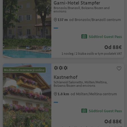
Garni-Hotel Stampfer
Bronzolo/Branzoll, Bolzano/Bozen and
environs
137 m
od Bronzolo/Branzoll centrum
Südtirol Guest Pass
Od 88€
1 nocleg / 2 liczba osób w tym podatek VAT
Możliwość rezerwacji online
Kastnerhof
Schlaneid/Salonetto, Mölten/Meltina,
Bolzano/Bozen and environs
1.8 km
od Mölten/Meltina centrum
Südtirol Guest Pass
Od 88€