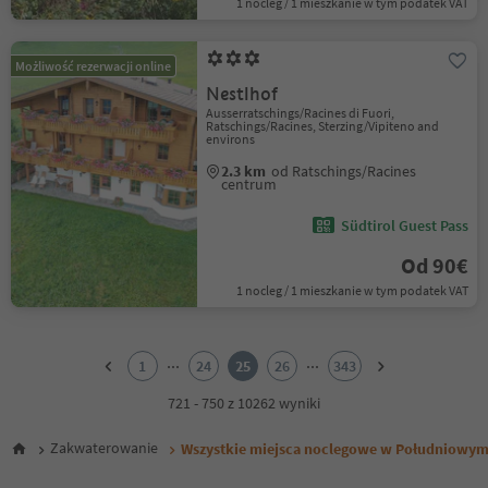
1 nocleg / 1 mieszkanie w tym podatek VAT
Możliwość rezerwacji online
Nestlhof
Ausserratschings/Racines di Fuori,
Ratschings/Racines, Sterzing/Vipiteno and
environs
2.3 km
od Ratschings/Racines
centrum
Südtirol Guest Pass
Od 90€
1 nocleg / 1 mieszkanie w tym podatek VAT
1
2
...
...
1
24
25
26
343
3
4
721 - 750 z 10262 wyniki
5
6
Zakwaterowanie
Wszystkie miejsca noclegowe w Południowym
7
8