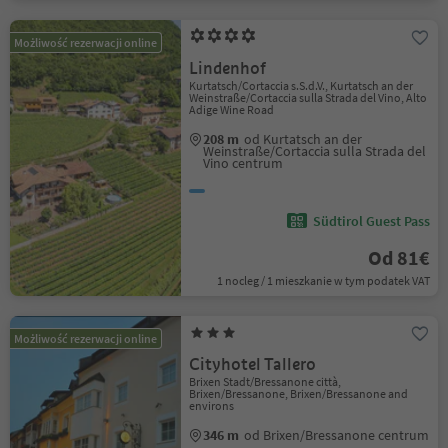
Możliwość rezerwacji online
Lindenhof
Kurtatsch/Cortaccia s.S.d.V., Kurtatsch an der
Weinstraße/Cortaccia sulla Strada del Vino, Alto
Adige Wine Road
208 m
od Kurtatsch an der
Weinstraße/Cortaccia sulla Strada del
Vino centrum
Südtirol Guest Pass
Od 81€
1 nocleg / 1 mieszkanie w tym podatek VAT
Możliwość rezerwacji online
Cityhotel Tallero
Brixen Stadt/Bressanone città,
Brixen/Bressanone, Brixen/Bressanone and
environs
346 m
od Brixen/Bressanone centrum