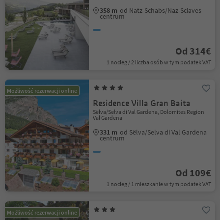
358 m
od Natz-Schabs/Naz-Sciaves
centrum
Od 314€
1 nocleg / 2 liczba osób w tym podatek VAT
Możliwość rezerwacji online
Residence Villa Gran Baita
Sëlva/Selva di Val Gardena, Dolomites Region
Val Gardena
331 m
od Sëlva/Selva di Val Gardena
centrum
Od 109€
1 nocleg / 1 mieszkanie w tym podatek VAT
Możliwość rezerwacji online