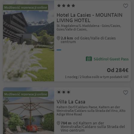
Możliwość rezerwacji online
Hotel La Casies - MOUNTAIN
LIVING HOTEL
St. Magdalena/S. Maddalena - Gsies/Casies,
Gsies/Valle di Casies,
2.8 km
od Gsies/Valle di Casies
centrum
Südtirol Guest Pass
Od 284€
1 nocleg / 2 liczba osób w tym podatek VAT
Możliwość rezerwacji online
Villa La Casa
Kaltern Dorf/Caldaro Paese, Kaltern an der
Weinstraße/Caldaro sulla Strada del Vino, Alto
Adige Wine Road
784 m
od Kaltern an der
Weinstraße/Caldaro sulla Strada del
Vino centrum