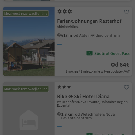
Możliwość rezerwacji online
Ferienwohnungen Rasterhof
Aldein/Aldino,
613 m
od Aldein/Aldino centrum
Südtirol Guest Pass
Od 84€
1 nocleg / 1 mieszkanie w tym podatek VAT
Możliwość rezerwacji online
Bike & Ski Hotel Diana
Welschnofen/Nova Levante, Dolomites Region
Eggental
1.8 km
od Welschnofen/Nova
Levante centrum