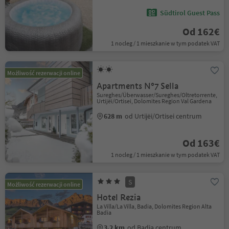
Südtirol Guest Pass
Od 162€
1 nocleg / 1 mieszkanie w tym podatek VAT
Możliwość rezerwacji online
Apartments N°7 Sella
Sureghes/Überwasser/Sureghes/Oltretorrente,
Urtijëi/Ortisei, Dolomites Region Val Gardena
628 m
od Urtijëi/Ortisei centrum
Od 163€
1 nocleg / 1 mieszkanie w tym podatek VAT
S
Możliwość rezerwacji online
Hotel Rezia
La Villa/La Villa, Badia, Dolomites Region Alta
Badia
3.2 km
od Badia centrum