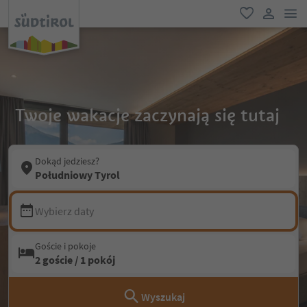
lin
ulubione
link uży
Twoje wakacje zaczynają się tutaj
Dokąd jedziesz?
Południowy Tyrol
Wybierz daty
Goście i pokoje
2 goście / 1 pokój
Wyszukaj