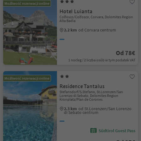
Możliwość rezerwacji online
Hotel Luianta
Colfosco/Colfosco, Corvara, Dolomites Region
Alta Badia
2.2 km
od Corvara centrum
Od 78€
1 nocleg / 2 liczba osób w tym podatek VAT
Możliwość rezerwacji online
Residence Tantalus
Stefansdorf/S.Stefano, St.Lorenzen/San
Lorenzo di Sebato, Dolomites Region
Kronplatz/Plan de Corones
2.3 km
od St.Lorenzen/San Lorenzo
di Sebato centrum
Südtirol Guest Pass