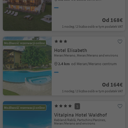
Od 168€
1 nocleg / 2 liczba osób w tym podatek VAT
Możliwość rezerwacji online
Hotel Elisabeth
Meran/Merano, Meran/Merano and environs
2.4 km
od Meran/Merano centrum
Od 164€
1 nocleg / 2 liczba osób w tym podatek VAT
S
Możliwość rezerwacji online
Vitalpina Hotel Waldhof
Rabland/Rablà, Partschins/Parcines,
Meran/Merano and environs