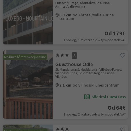
Luttach/Lutago, Ahrntal/Valle Aurina,
Ahrntal/Valle Aurina
6.9 km
od Ahrntal/Valle Aurina
centrum
Od 179€
1 nocleg / 1 mieszkanie w tym podatek VAT
S
Możliwość rezerwacji online
Guesthouse Odle
St. Magdalena/S. Maddalena - Villnöss/Funes,
Villnöss/Funes, Dolomites Region Lüsen
Villnöss
2.1 km
od Villnöss/Funes centrum
Südtirol Guest Pass
Od 64€
1 nocleg / 2 liczba osób w tym podatek VAT