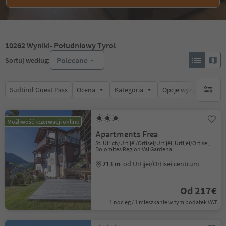
10262
Wyniki
- Południowy Tyrol
Polecane
Sortuj według:
Südtirol Guest Pass
Ocena
Kategoria
Opcje wyżywienia
brak ak
Możliwość rezerwacji online
Apartments Frea
St. Ulrich/Urtijëi/Ortisei/Urtijëi, Urtijëi/Ortisei,
Dolomites Region Val Gardena
213 m
od Urtijëi/Ortisei centrum
Od 217€
1 nocleg / 1 mieszkanie w tym podatek VAT