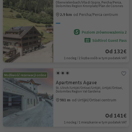
Oberwielenbach/Vila di Sopra, Percha/Perca,
Dolomites Region Kronplatz/Plan de Corones
2.9 km
od Percha/Perca centrum
Poziom zrównoważenia 2
Südtirol Guest Pass
Od 132€
1 nocleg / 2 liczba osób w tym podatek VAT
Możliwość rezerwacji online
Apartments Agave
St. Ulrich/Urtijëi/Ortisei/Urtijëi, Urtijëi/Ortisei,
Dolomites Region Val Gardena
981 m
od Urtijëi/Ortisei centrum
Od 141€
1 nocleg / 1 mieszkanie w tym podatek VAT