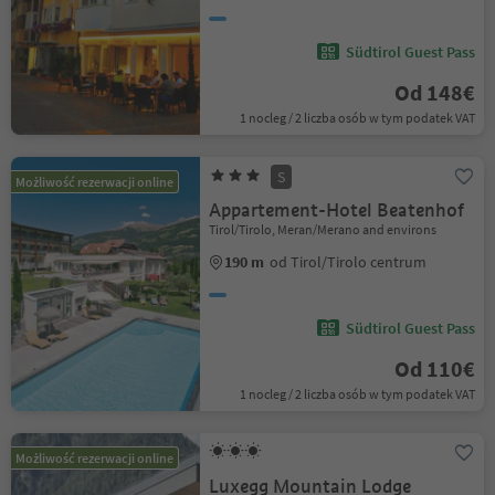
Südtirol Guest Pass
Od 148€
1 nocleg / 2 liczba osób w tym podatek VAT
S
Możliwość rezerwacji online
Appartement-Hotel Beatenhof
Tirol/Tirolo, Meran/Merano and environs
190 m
od Tirol/Tirolo centrum
Südtirol Guest Pass
Od 110€
1 nocleg / 2 liczba osób w tym podatek VAT
Możliwość rezerwacji online
Luxegg Mountain Lodge