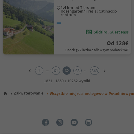
1.4 km
od Tiers am
Rosengarten/Tires al Catinaccio
centrum
Südtirol Guest Pass
Od 128€
1 nocleg / 2 liczba osób w tym podatek VAT
1
2
...
...
1
61
62
63
343
3
4
1831 - 1860 z 10262 wyniki
5
6
Zakwaterowanie
Wszystkie miejsca noclegowe w Południowym
7
8
9
10
11
12
13