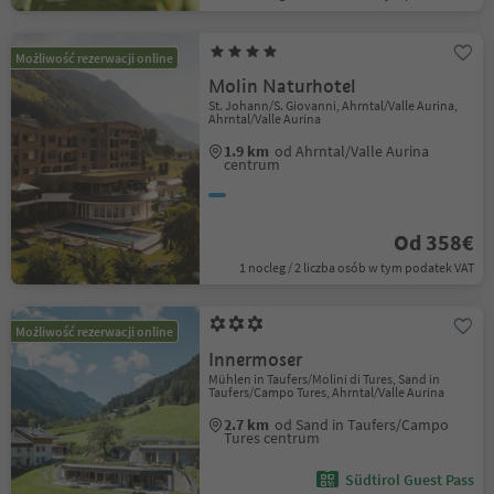
Możliwość rezerwacji online
Molin Naturhotel
St. Johann/S. Giovanni, Ahrntal/Valle Aurina,
Ahrntal/Valle Aurina
1.9 km
od Ahrntal/Valle Aurina
centrum
Od 358€
1 nocleg / 2 liczba osób w tym podatek VAT
Możliwość rezerwacji online
Innermoser
Mühlen in Taufers/Molini di Tures, Sand in
Taufers/Campo Tures, Ahrntal/Valle Aurina
2.7 km
od Sand in Taufers/Campo
Tures centrum
Südtirol Guest Pass