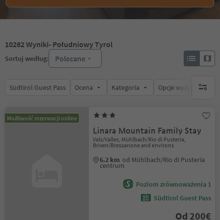
10262
Wyniki
- Południowy Tyrol
Polecane
Sortuj według:
Südtirol Guest Pass
Ocena
Kategoria
Opcje wyżywienia
brak ak
Możliwość rezerwacji online
Linara Mountain Family Stay
Vals/Valles, Mühlbach/Rio di Pusteria,
Brixen/Bressanone and environs
6.2 km
od Mühlbach/Rio di Pusteria
centrum
Poziom zrównoważenia 1
Südtirol Guest Pass
Od 200€