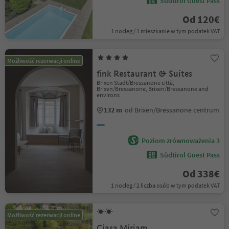
Südtirol Guest Pass
Od 120€
1 nocleg / 1 mieszkanie w tym podatek VAT
Możliwość rezerwacji online
fink Restaurant & Suites
Brixen Stadt/Bressanone città,
Brixen/Bressanone, Brixen/Bressanone and
environs
132 m
od Brixen/Bressanone centrum
Poziom zrównoważenia 3
Südtirol Guest Pass
Od 338€
1 nocleg / 2 liczba osób w tym podatek VAT
Możliwość rezerwacji online
Ciasa Miriam