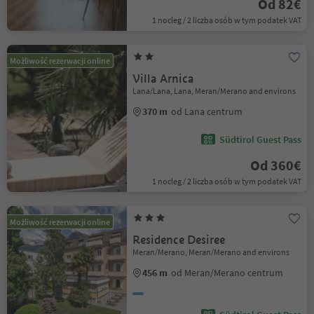
Od 82€
1 nocleg / 2 liczba osób w tym podatek VAT
Możliwość rezerwacji online
Villa Arnica
Lana/Lana, Lana, Meran/Merano and environs
370 m
od Lana centrum
Südtirol Guest Pass
Od 360€
1 nocleg / 2 liczba osób w tym podatek VAT
Możliwość rezerwacji online
Residence Desiree
Meran/Merano, Meran/Merano and environs
456 m
od Meran/Merano centrum