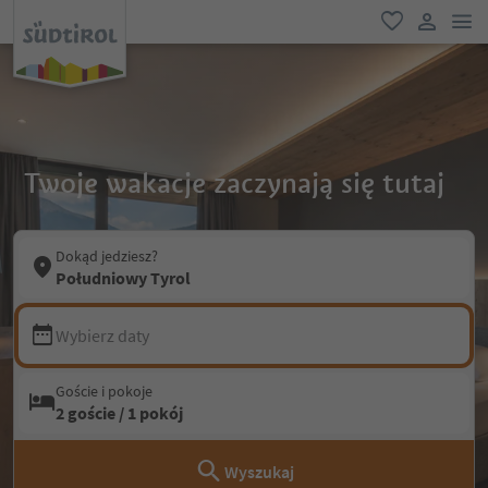
lin
ulubione
link uży
Twoje wakacje zaczynają się tutaj
Dokąd jedziesz?
Południowy Tyrol
Wybierz daty
Goście i pokoje
2 goście / 1 pokój
Wyszukaj