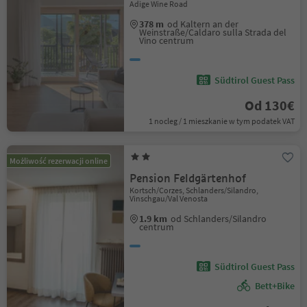
Adige Wine Road
378 m
od Kaltern an der
Weinstraße/Caldaro sulla Strada del
Vino centrum
Südtirol Guest Pass
Od 130€
1 nocleg / 1 mieszkanie w tym podatek VAT
Możliwość rezerwacji online
Pension Feldgärtenhof
Kortsch/Corzes, Schlanders/Silandro,
Vinschgau/Val Venosta
1.9 km
od Schlanders/Silandro
centrum
Südtirol Guest Pass
Bett+Bike