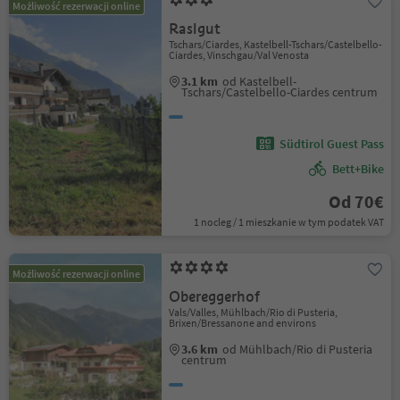
Możliwość rezerwacji online
Raslgut
Tschars/Ciardes, Kastelbell-Tschars/Castelbello-
Ciardes, Vinschgau/Val Venosta
3.1 km
od Kastelbell-
Tschars/Castelbello-Ciardes centrum
Südtirol Guest Pass
Bett+Bike
Od 70€
1 nocleg / 1 mieszkanie w tym podatek VAT
Możliwość rezerwacji online
Obereggerhof
Vals/Valles, Mühlbach/Rio di Pusteria,
Brixen/Bressanone and environs
3.6 km
od Mühlbach/Rio di Pusteria
centrum