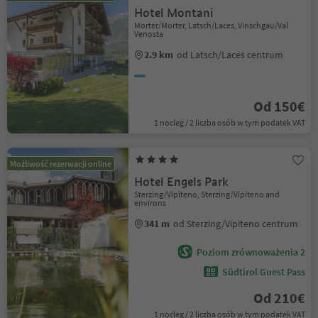
Hotel Montani
Morter/Morter, Latsch/Laces, Vinschgau/Val
Venosta
2.9 km
od Latsch/Laces centrum
Od 150€
1 nocleg / 2 liczba osób w tym podatek VAT
Możliwość rezerwacji online
Hotel Engels Park
Sterzing/Vipiteno, Sterzing/Vipiteno and
environs
341 m
od Sterzing/Vipiteno centrum
Poziom zrównoważenia 2
Südtirol Guest Pass
Od 210€
1 nocleg / 2 liczba osób w tym podatek VAT