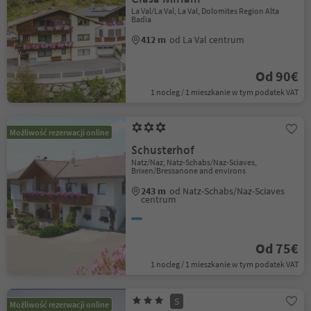
La Val/La Val, La Val, Dolomites Region Alta
Badia
412 m
od La Val centrum
Od 90€
1 nocleg / 1 mieszkanie w tym podatek VAT
Możliwość rezerwacji online
Schusterhof
Natz/Naz, Natz-Schabs/Naz-Sciaves,
Brixen/Bressanone and environs
243 m
od Natz-Schabs/Naz-Sciaves
centrum
Od 75€
1 nocleg / 1 mieszkanie w tym podatek VAT
S
Możliwość rezerwacji online