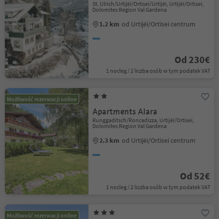
St. Ulrich/Urtijëi/Ortisei/Urtijëi, Urtijëi/Ortisei,
Dolomites Region Val Gardena
1.2 km
od Urtijëi/Ortisei centrum
Od 230€
1 nocleg / 2 liczba osób w tym podatek VAT
Możliwość rezerwacji online
Apartments Alara
Runggaditsch/Roncadizza, Urtijëi/Ortisei,
Dolomites Region Val Gardena
2.3 km
od Urtijëi/Ortisei centrum
Od 52€
1 nocleg / 2 liczba osób w tym podatek VAT
Możliwość rezerwacji online