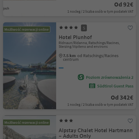
Od 92€
1 nocleg / 2 liczba osób w tym podatek VAT
S
Możliwość rezerwacji online
Hotel Plunhof
Ridnaun/Ridanna, Ratschings/Racines,
Sterzing/Vipiteno and environs
7.5 km
od Ratschings/Racines
centrum
Poziom zrównoważenia 2
Südtirol Guest Pass
Od 342€
1 nocleg / 2 liczba osób w tym podatek VAT
Możliwość rezerwacji online
Alpstay Chalet Hotel Hartmann
– Adults Only