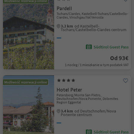
Możliwość rezerwacji online
Pardell
Tschars/Ciardes, Kastelbell-Tschars/Castelbello-
Ciardes, Vinschgau/Val Venosta
3.2 km
od Kastelbell-
Tschars/Castelbello-Ciardes centrum
Südtirol Guest Pass
Od 93€
1 nocleg / 1 mieszkanie w tym podatek VAT
Możliwość rezerwacji online
Hotel Peter
Petersberg/Monte San Pietro,
Deutschnofen/Nova Ponente, Dolomites
Region Eggental
3.4 km
od Deutschnofen/Nova
Ponente centrum
Südtirol Guest Pass