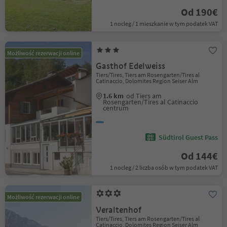
Od 190€
1 nocleg / 1 mieszkanie w tym podatek VAT
Możliwość rezerwacji online
Gasthof Edelweiss
Tiers/Tires, Tiers am Rosengarten/Tires al
Catinaccio, Dolomites Region Seiser Alm
1.6 km
od Tiers am
Rosengarten/Tires al Catinaccio
centrum
Südtirol Guest Pass
Od 144€
1 nocleg / 2 liczba osób w tym podatek VAT
Możliwość rezerwacji online
Veraltenhof
Tiers/Tires, Tiers am Rosengarten/Tires al
Catinaccio, Dolomites Region Seiser Alm