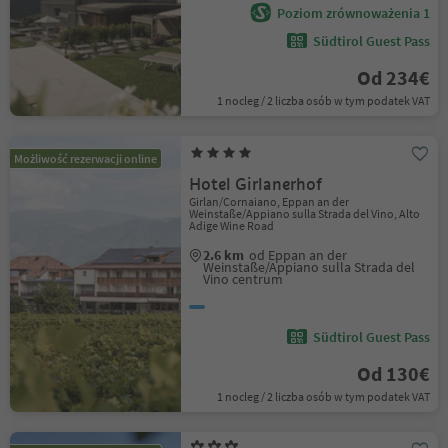
Poziom zrównoważenia 1
Südtirol Guest Pass
Od 234€
1 nocleg / 2 liczba osób w tym podatek VAT
Możliwość rezerwacji online
Hotel Girlanerhof
Girlan/Cornaiano, Eppan an der
Weinstaße/Appiano sulla Strada del Vino, Alto
Adige Wine Road
2.6 km
od Eppan an der
Weinstaße/Appiano sulla Strada del
Vino centrum
Südtirol Guest Pass
Od 130€
1 nocleg / 2 liczba osób w tym podatek VAT