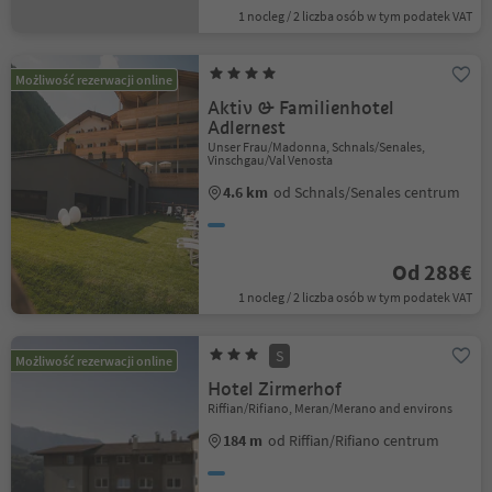
1 nocleg / 2 liczba osób w tym podatek VAT
Możliwość rezerwacji online
Aktiv & Familienhotel
Adlernest
Unser Frau/Madonna, Schnals/Senales,
Vinschgau/Val Venosta
4.6 km
od Schnals/Senales centrum
Od 288€
1 nocleg / 2 liczba osób w tym podatek VAT
S
Możliwość rezerwacji online
Hotel Zirmerhof
Riffian/Rifiano, Meran/Merano and environs
184 m
od Riffian/Rifiano centrum