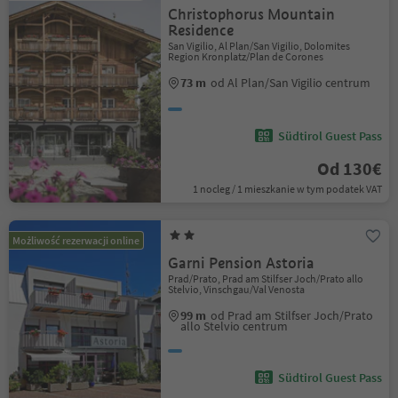
Christophorus Mountain
Residence
San Vigilio, Al Plan/San Vigilio, Dolomites
Region Kronplatz/Plan de Corones
73 m
od Al Plan/San Vigilio centrum
Südtirol Guest Pass
Od 130€
1 nocleg / 1 mieszkanie w tym podatek VAT
Możliwość rezerwacji online
Garni Pension Astoria
Prad/Prato, Prad am Stilfser Joch/Prato allo
Stelvio, Vinschgau/Val Venosta
99 m
od Prad am Stilfser Joch/Prato
allo Stelvio centrum
Südtirol Guest Pass