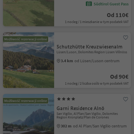
Südtirol Guest Pass
Od 110€
1 nocleg / 1 mieszkanie w tym podatek VAT
Możliwość rezerwacji online
Schutzhütte Kreuzwiesenalm
Lüsen/Luson, Dolomites Region Lüsen Villnöss
3.4 km
od Lüsen/Luson centrum
Od 90€
1 nocleg / 2 liczba osób w tym podatek VAT
Możliwość rezerwacji online
Garni Residence Alnö
San Vigilio, Al Plan/San Vigilio, Dolomites
Region Kronplatz/Plan de Corones
302 m
od Al Plan/San Vigilio centrum