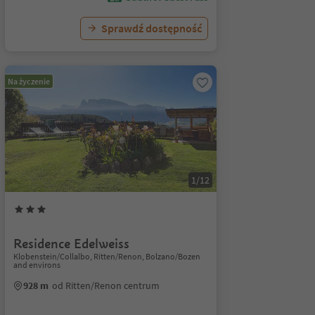
Sprawdź dostępność
Na życzenie
1/12
Residence Edelweiss
Klobenstein/Collalbo, Ritten/Renon, Bolzano/Bozen
and environs
928 m
od Ritten/Renon centrum