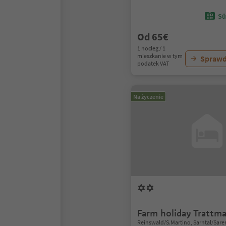
Sü
Od 65€
1 nocleg / 1
mieszkanie w tym
Sprawd
podatek VAT
Na życzenie
Farm holiday Trattm
Reinswald/S.Martino, Sarntal/Sare