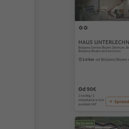
HAUS UNTERLECH
Bolzano Centro/Bozen Zentrum, B
Bolzano/Bozen and environs
2.0 km
od Bolzano/Bozen
Od 90€
1 nocleg / 1
mieszkanie w tym
Sprawd
podatek VAT
Na życzenie