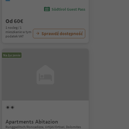
Südtirol Guest Pass
Od 60€
1 nocleg / 1
mieszkanie w tym
Sprawdź dostępność
podatek VAT
Na życzenie
Apartments Abitazion
Runggaditsch/Roncadizza, Urtijëi/Ortisei, Dolomites