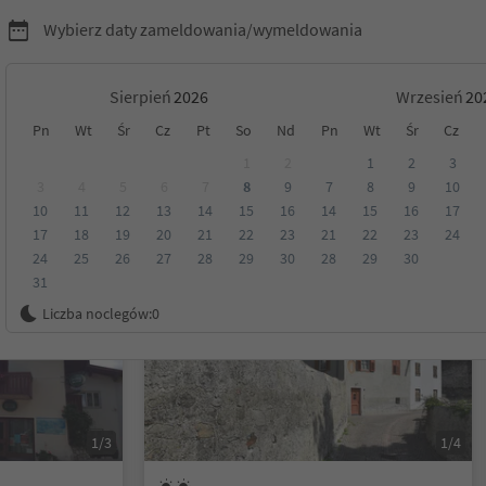
Wybierz daty zameldowania/wymeldowania
Sierpień
Wrzesień
Pn
Wt
Śr
Cz
Pt
So
Nd
Pn
Wt
Śr
Cz
Tyrol
1
2
1
2
3
3
4
5
6
7
8
9
7
8
9
10
10
11
12
13
14
15
16
14
15
16
17
Kategoria
Opcje wyżywienia
Ekologiczne zakwaterowanie
17
18
19
20
21
22
23
21
22
23
24
24
25
26
27
28
29
30
28
29
30
31
Na życzenie
Liczba noclegów:
0
1/3
1/4