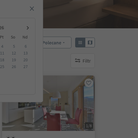
Pt
So
Nd
Polecane
Sortuj według:
4
5
6
11
12
13
18
19
20
Filtr
brak aktywnych filtrów
25
26
27
Na życzenie
1/8