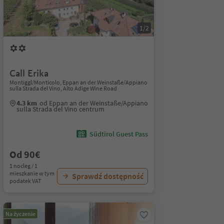
1/2
Call Erika
Montiggl/Monticolo, Eppan an der Weinstaße/Appiano
sulla Strada del Vino, Alto Adige Wine Road
4.3 km
od Eppan an der Weinstaße/Appiano
sulla Strada del Vino centrum
Südtirol Guest Pass
Od 90€
1 nocleg / 1
mieszkanie w tym
Sprawdź dostępność
podatek VAT
Na życzenie