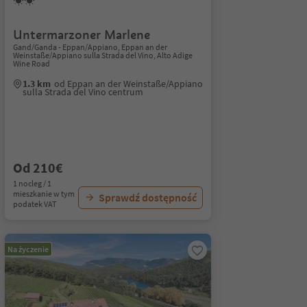
Untermarzoner Marlene
Gand/Ganda - Eppan/Appiano, Eppan an der
Weinstaße/Appiano sulla Strada del Vino, Alto Adige
Wine Road
1.3 km
od Eppan an der Weinstaße/Appiano
sulla Strada del Vino centrum
Od 210€
1 nocleg / 1
mieszkanie w tym
Sprawdź dostępność
podatek VAT
Na życzenie