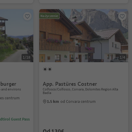
Na życzenie
1/18
1/4
burger
App. Pastüres Costner
o and environs
Colfosco/Colfosco, Corvara, Dolomites Region Alta
Badia
nes centrum
1.5 km
od Corvara centrum
dtirol Guest Pass
Od 130€