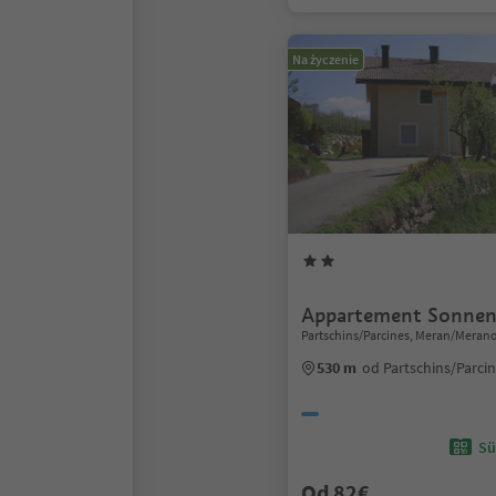
Na życzenie
Appartement Sonnen
Partschins/Parcines, Meran/Meran
530 m
od Partschins/Parci
Sü
Od 82€