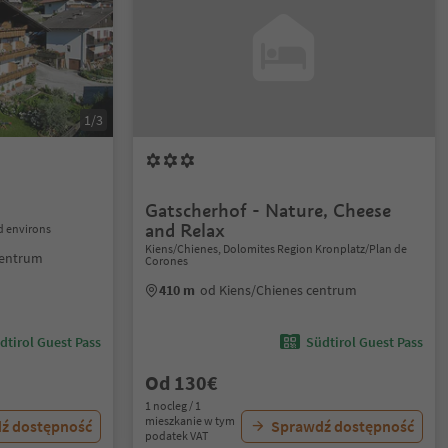
1/3
Gatscherhof - Nature, Cheese
and Relax
 environs
Kiens/Chienes, Dolomites Region Kronplatz/Plan de
centrum
Corones
410 m
od Kiens/Chienes centrum
dtirol Guest Pass
Südtirol Guest Pass
Od 130€
1 nocleg / 1
mieszkanie w tym
ź dostępność
Sprawdź dostępność
podatek VAT