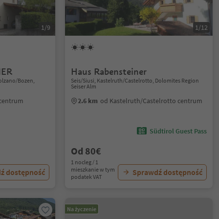
1/9
1/12
NER
Haus Rabensteiner
olzano/Bozen,
Seis/Siusi, Kastelruth/Castelrotto, Dolomites Region
Seiser Alm
 centrum
2.6 km
od Kastelruth/Castelrotto centrum
Südtirol Guest Pass
Od 80€
1 nocleg / 1
mieszkanie w tym
ź dostępność
Sprawdź dostępność
podatek VAT
Na życzenie