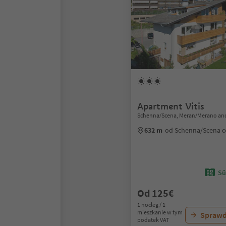
Apartment Vitis
Schenna/Scena, Meran/Merano and
632 m
od Schenna/Scena 
Sü
Od 125€
1 nocleg / 1
mieszkanie w tym
Sprawd
podatek VAT