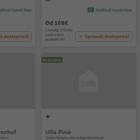
dtirol Guest Pass
Südtirol Guest Pass
Od 108€
1 nocleg / 2 liczba
osób w tym
ź dostępność
Sprawdź dostępność
podatek VAT
Na życzenie
annhof
Villa Pinie
ntino,
Terlan/Terlano, Alto Adige Wine Road