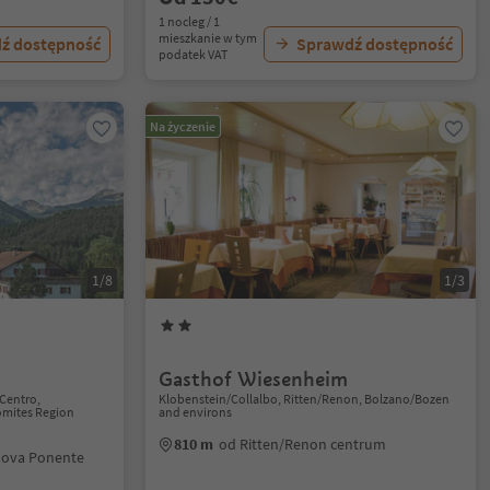
1 nocleg / 1
mieszkanie w tym
ź dostępność
Sprawdź dostępność
podatek VAT
Na życzenie
1/8
1/3
Gasthof Wiesenheim
Centro,
Klobenstein/Collalbo, Ritten/Renon, Bolzano/Bozen
mites Region
and environs
810 m
od Ritten/Renon centrum
Nova Ponente