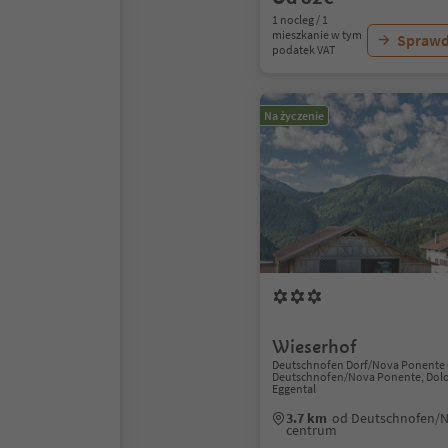
1 nocleg / 1
mieszkanie w tym
Sprawd
podatek VAT
Na życzenie
Wieserhof
Deutschnofen Dorf/Nova Ponente 
Deutschnofen/Nova Ponente, Dolo
Eggental
3.7 km
od Deutschnofen/
centrum