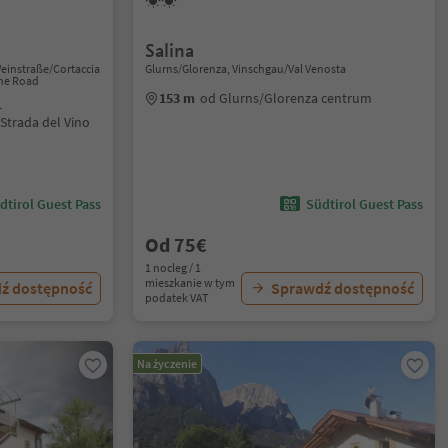
Salina
einstraße/Cortaccia
Glurns/Glorenza, Vinschgau/Val Venosta
ine Road
153 m
od Glurns/Glorenza centrum
r
Strada del Vino
dtirol Guest Pass
Südtirol Guest Pass
Od 75€
1 nocleg / 1
mieszkanie w tym
ź dostępność
Sprawdź dostępność
podatek VAT
Na życzenie