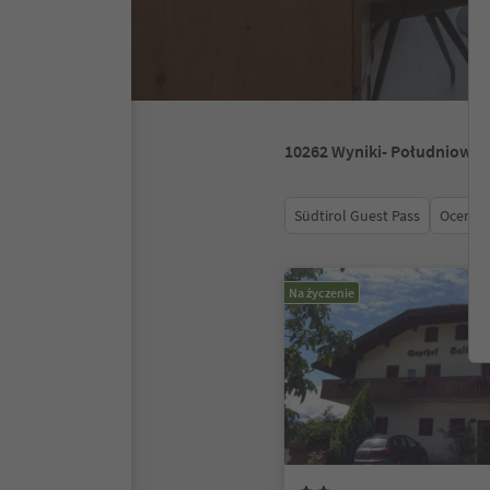
10262
Wyniki
- Południowy 
Südtirol Guest Pass
Ocena
Na życzenie