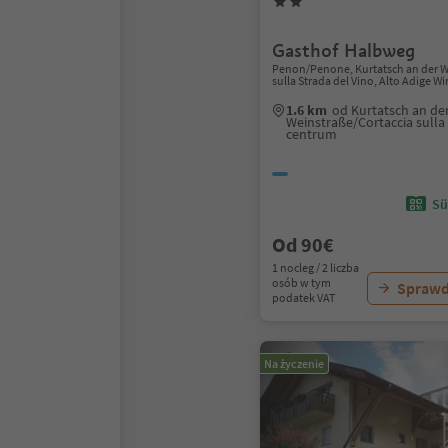
Gasthof Halbweg
Penon/Penone, Kurtatsch an der W
sulla Strada del Vino, Alto Adige W
1.6 km
od Kurtatsch an de
Weinstraße/Cortaccia sulla 
centrum
Sü
Od 90€
1 nocleg / 2 liczba
osób w tym
Sprawd
podatek VAT
Na życzenie