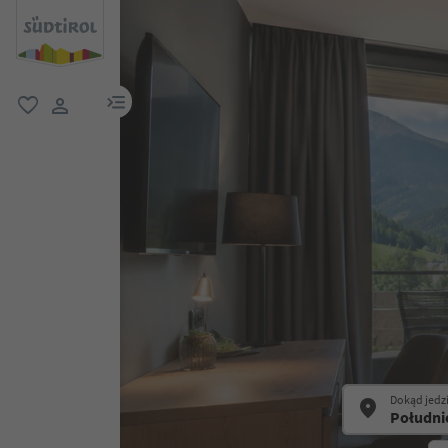
link menu
ulubione
link użytkownika
Dokąd jedz