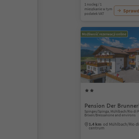
1 nocleg / 1
mieszkanie w tym
Sprawd
podatek VAT
Możliwość rezerwacji online
Pension Der Brunner
Spinges/Spinga, Mühlbach/Rio di P
Brixen/Bressanone and environs
1.4 km
od Mühlbach/Rio di
centrum