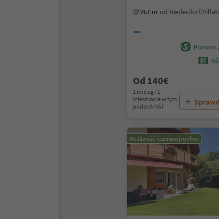
267 m
od Niederdorf/Villa
Poziom 
Sü
Od 140€
1 nocleg / 1
mieszkanie w tym
Sprawd
podatek VAT
Możliwość rezerwacji online