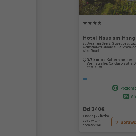
Hotel Haus am Hang
St. Josef am See/S. Giuseppe al Lag
Weinstraße/Caldaro sulla Strada de
Wine Road
3.7 km
od Kaltern an der
Weinstraße/Caldaro sulla S
centrum
Poziom 
Sü
Od 240€
1 nocleg / 2 liczba
osób w tym
Sprawd
podatek VAT