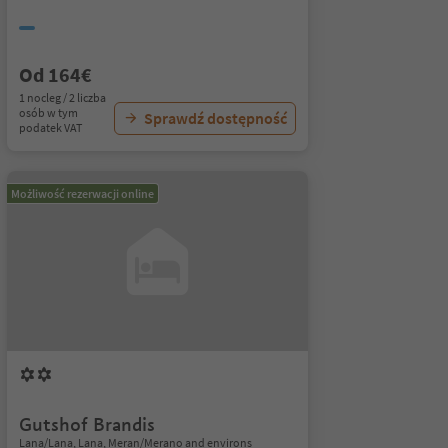
Od 164€
1 nocleg / 2 liczba
osób w tym
Sprawdź dostępność
podatek VAT
Możliwość rezerwacji online
Gutshof Brandis
Lana/Lana, Lana, Meran/Merano and environs