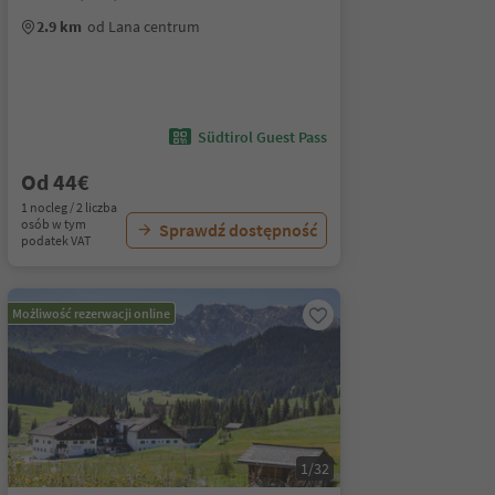
2.9 km
od Lana centrum
Südtirol Guest Pass
Od 44€
1 nocleg / 2 liczba
osób w tym
Sprawdź dostępność
podatek VAT
Możliwość rezerwacji online
1/32