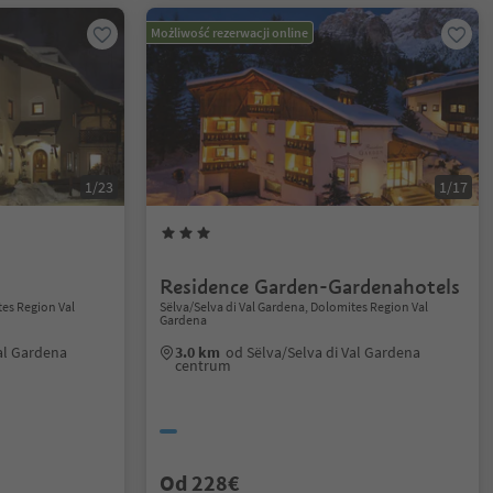
Możliwość rezerwacji online
1/23
1/17
Residence Garden-Gardenahotels
tes Region Val
Sëlva/Selva di Val Gardena, Dolomites Region Val
Gardena
al Gardena
3.0 km
od Sëlva/Selva di Val Gardena
centrum
Od 228€