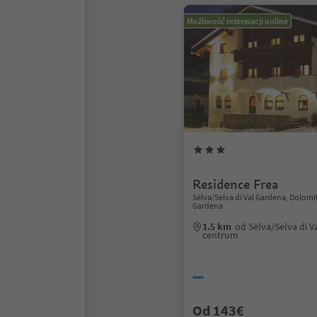
Możliwość rezerwacji online
Residence Frea
Sëlva/Selva di Val Gardena, Dolomi
Gardena
1.5 km
od Sëlva/Selva di V
centrum
Od 143€