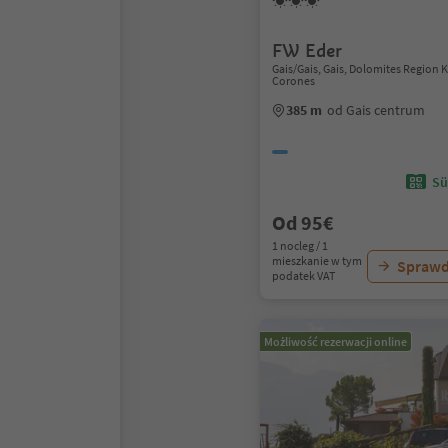
FW Eder
Gais/Gais, Gais, Dolomites Region 
Corones
385 m
od Gais centrum
Sü
Od 95€
1 nocleg / 1
mieszkanie w tym
Sprawd
podatek VAT
Możliwość rezerwacji online