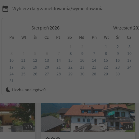
Wybierz daty zameldowania/wymeldowania
Sierpień
Wrzesień
Pn
Wt
Śr
Cz
Pt
So
Nd
Pn
Wt
Śr
Cz
Tyrol
1
2
1
2
3
3
4
5
6
7
8
9
7
8
9
10
10
11
12
13
14
15
16
14
15
16
17
Kategoria
Opcje wyżywienia
Ekologiczne zakwaterowanie
17
18
19
20
21
22
23
21
22
23
24
24
25
26
27
28
29
30
28
29
30
31
Możliwość rezerwacji online
Liczba noclegów:
0
1/19
1/14