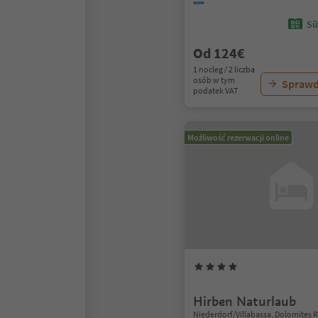
Sü
Od 124€
1 nocleg / 2 liczba
osób w tym
Sprawd
podatek VAT
Możliwość rezerwacji online
Hirben Naturlaub
Niederdorf/Villabassa, Dolomites 