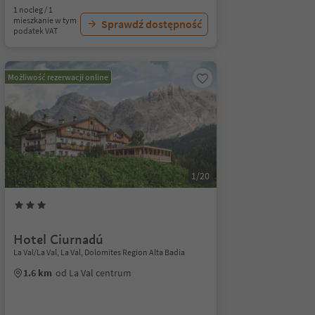
1 nocleg / 1
mieszkanie w tym
Sprawdź dostępność
podatek VAT
Możliwość rezerwacji online
1/20
Hotel Ciurnadú
La Val/La Val, La Val, Dolomites Region Alta Badia
1.6 km
od La Val centrum