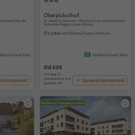
Oberpiskoihof
Kronplatz/Plan de
St. Jakob/S. Giacomo - Villnöss/Funes, Villnöss/Funes,
Dolomites Region Lüsen Villnöss
1.2 km
od Villnöss/Funes centrum
dtirol Guest Pass
Südtirol Guest Pass
Od 60€
1 nocleg / 1
mieszkanie w tym
ź dostępność
Sprawdź dostępność
podatek VAT
Możliwość rezerwacji online