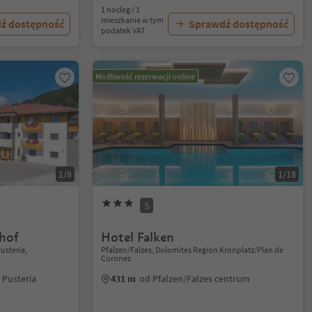
1 nocleg / 1
mieszkanie w tym
ź dostępność
Sprawdź dostępność
podatek VAT
Możliwość rezerwacji online
1/8
1/18
S
hof
Hotel Falken
usteria,
Pfalzen/Falzes, Dolomites Region Kronplatz/Plan de
Corones
 Pusteria
431 m
od Pfalzen/Falzes centrum