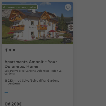
Możliwość rezerwacji online
1/20
Apartments Amonit - Your
Dolomites Home
Sëlva/Selva di Val Gardena, Dolomites Region Val
Gardena
233 m
od Sëlva/Selva di Val Gardena
centrum
Od 200€