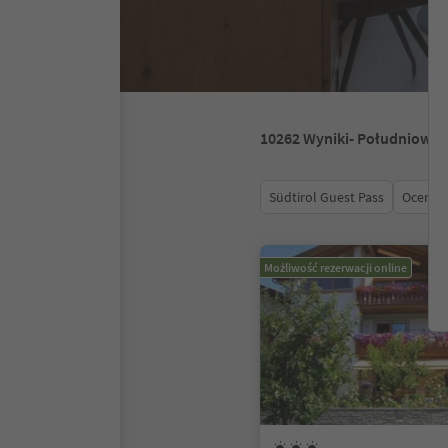
10262
Wyniki
- Południowy 
Südtirol Guest Pass
Ocena
Możliwość rezerwacji online