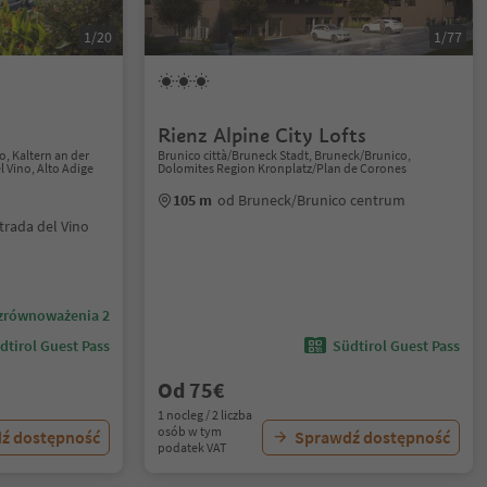
1/20
1/77
Rienz Alpine City Lofts
o, Kaltern an der
Brunico città/Bruneck Stadt, Bruneck/Brunico,
l Vino, Alto Adige
Dolomites Region Kronplatz/Plan de Corones
105 m
od Bruneck/Brunico centrum
trada del Vino
zrównoważenia 2
dtirol Guest Pass
Südtirol Guest Pass
Od 75€
1 nocleg / 2 liczba
osób w tym
ź dostępność
Sprawdź dostępność
podatek VAT