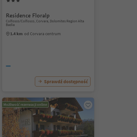
Residence Floralp
Colfosco/Colfosco, Corvara, Dolomites Region Alta
Badia
1.4 km
od Corvara centrum
Sprawdź dostępność
Możliwość rezerwacji online