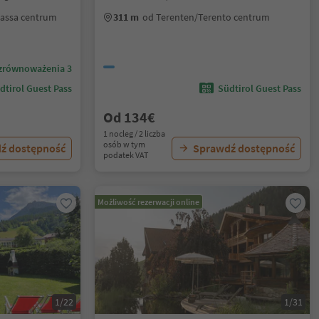
bassa centrum
311 m
od Terenten/Terento centrum
zrównoważenia 3
dtirol Guest Pass
Südtirol Guest Pass
Od 134€
1 nocleg / 2 liczba
osób w tym
ź dostępność
Sprawdź dostępność
podatek VAT
Możliwość rezerwacji online
1/22
1/31