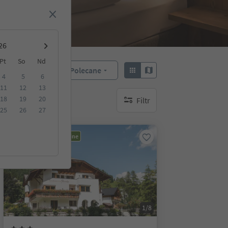
Pt
So
Nd
Polecane
Sortuj według:
4
5
6
11
12
13
18
19
20
Filtr
brak aktywnych filtrów
25
26
27
Możliwość rezerwacji online
1/8