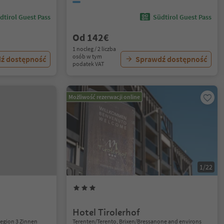
dtirol Guest Pass
Südtirol Guest Pass
Od 142€
1 nocleg / 2 liczba
osób w tym
ź dostępność
Sprawdź dostępność
podatek VAT
Możliwość rezerwacji online
1/22
Hotel Tirolerhof
Region 3 Zinnen
Terenten/Terento, Brixen/Bressanone and environs