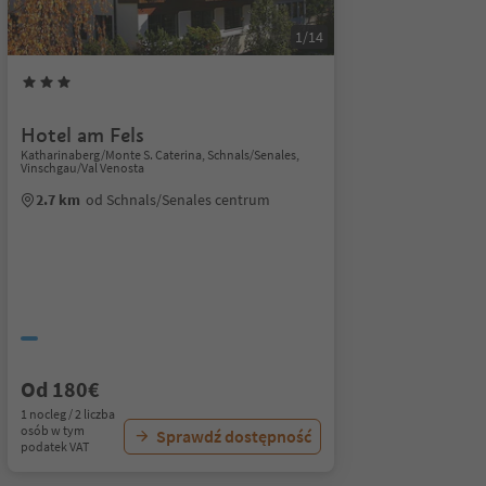
1/14
Hotel am Fels
Katharinaberg/Monte S. Caterina, Schnals/Senales,
Vinschgau/Val Venosta
2.7 km
od Schnals/Senales centrum
Od 180€
1 nocleg / 2 liczba
osób w tym
Sprawdź dostępność
podatek VAT