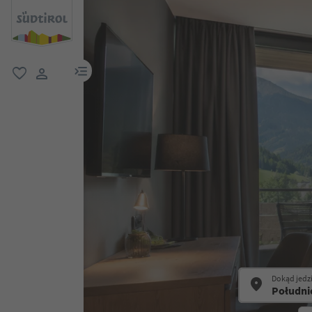
link menu
ulubione
link użytkownika
Dokąd jedz