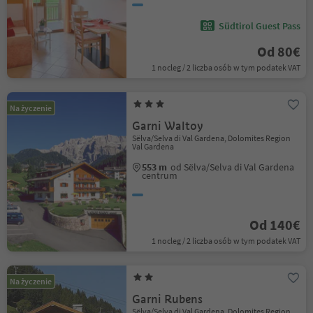
Südtirol Guest Pass
Od 80€
1 nocleg / 2 liczba osób w tym podatek VAT
Na życzenie
Garni Waltoy
Sëlva/Selva di Val Gardena, Dolomites Region
Val Gardena
553 m
od Sëlva/Selva di Val Gardena
centrum
Od 140€
1 nocleg / 2 liczba osób w tym podatek VAT
Na życzenie
Garni Rubens
Sëlva/Selva di Val Gardena, Dolomites Region