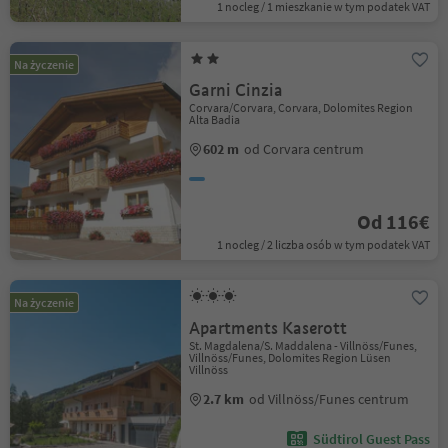
1 nocleg / 1 mieszkanie w tym podatek VAT
Na życzenie
Garni Cinzia
Corvara/Corvara, Corvara, Dolomites Region
Alta Badia
602 m
od Corvara centrum
Od 116€
1 nocleg / 2 liczba osób w tym podatek VAT
Na życzenie
Apartments Kaserott
St. Magdalena/S. Maddalena - Villnöss/Funes,
Villnöss/Funes, Dolomites Region Lüsen
Villnöss
2.7 km
od Villnöss/Funes centrum
Südtirol Guest Pass