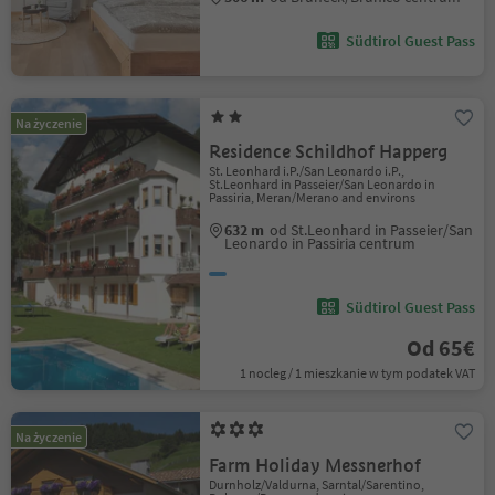
Südtirol Guest Pass
Na życzenie
Residence Schildhof Happerg
St. Leonhard i.P./San Leonardo i.P.,
St.Leonhard in Passeier/San Leonardo in
Passiria, Meran/Merano and environs
632 m
od St.Leonhard in Passeier/San
Leonardo in Passiria centrum
Südtirol Guest Pass
Od 65€
1 nocleg / 1 mieszkanie w tym podatek VAT
Na życzenie
Farm Holiday Messnerhof
Durnholz/Valdurna, Sarntal/Sarentino,