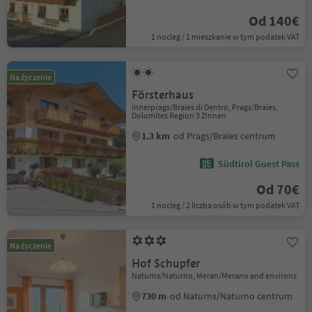
Od 140€
1 nocleg / 1 mieszkanie w tym podatek VAT
Na życzenie
Försterhaus
Innerprags/Braies di Dentro, Prags/Braies,
Dolomites Region 3 Zinnen
1.3 km
od Prags/Braies centrum
Südtirol Guest Pass
Od 70€
1 nocleg / 2 liczba osób w tym podatek VAT
Na życzenie
Hof Schupfer
Naturns/Naturno, Meran/Merano and environs
730 m
od Naturns/Naturno centrum