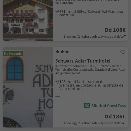
Val Gardena
691 m
od Sëlva/Selva di Val Gardena
centrum
Od 108€
1 nocleg / 2 liczba osób w tym podatek VAT
Na życzenie
Schwarz Adler Turmhotel
Kurtatsch/Cortaccia s.S.d.V., Kurtatsch an der
Weinstraße/Cortaccia sulla Strada del Vino, Alto
Adige Wine Road
158 m
od Kurtatsch an der
Weinstraße/Cortaccia sulla Strada del
Vino centrum
Südtirol Guest Pass
Od 186€
1 nocleg / 2 liczba osób w tym podatek VAT