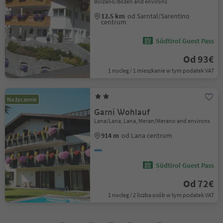
Bolzano/Bozen and environs
12.5 km
od Sarntal/Sarentino
centrum
Südtirol Guest Pass
Od 93€
1 nocleg / 1 mieszkanie w tym podatek VAT
Na życzenie
Garni Wohlauf
Lana/Lana, Lana, Meran/Merano and environs
914 m
od Lana centrum
Südtirol Guest Pass
Od 72€
1 nocleg / 2 liczba osób w tym podatek VAT
1