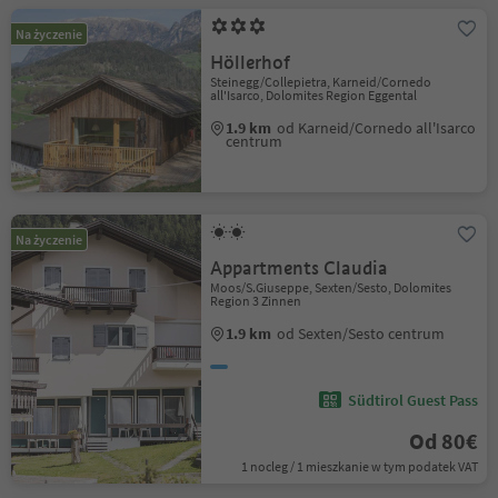
Na życzenie
Höllerhof
Steinegg/Collepietra, Karneid/Cornedo
all'Isarco, Dolomites Region Eggental
1.9 km
od Karneid/Cornedo all'Isarco
centrum
Na życzenie
Appartments Claudia
Moos/S.Giuseppe, Sexten/Sesto, Dolomites
Region 3 Zinnen
1.9 km
od Sexten/Sesto centrum
Südtirol Guest Pass
Od 80€
1 nocleg / 1 mieszkanie w tym podatek VAT