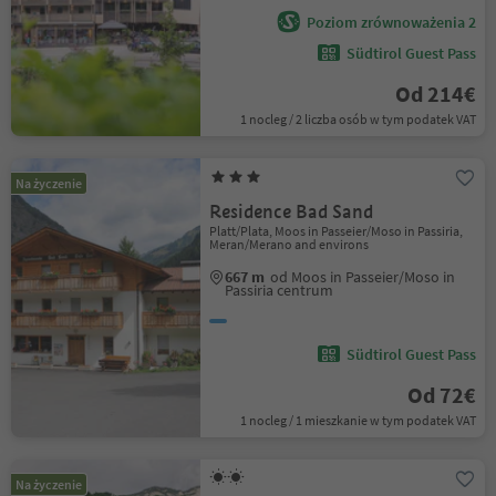
Poziom zrównoważenia 2
Südtirol Guest Pass
Od 214€
1 nocleg / 2 liczba osób w tym podatek VAT
Na życzenie
Residence Bad Sand
Platt/Plata, Moos in Passeier/Moso in Passiria,
Meran/Merano and environs
667 m
od Moos in Passeier/Moso in
Passiria centrum
Südtirol Guest Pass
Od 72€
1 nocleg / 1 mieszkanie w tym podatek VAT
Na życzenie