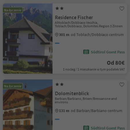
Na życzenie
Residence Fischer
Alttoblach/Dobbiaco Vecchia,
Toblach/Dobbiaco, Dolomites Region 3 Zinnen
301 m
od Toblach/Dobbiaco centrum
Südtirol Guest Pass
Od 80€
1 nocleg / 1 mieszkanie w tym podatek VAT
Na życzenie
Dolomitenblick
Barbian/Barbiano, Brixen/Bressanone and
environs
131 m
od Barbian/Barbiano centrum
Südtirol Guest Pass