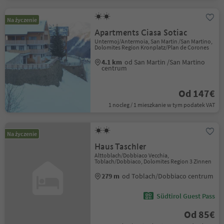
Na życzenie
Apartments Ciasa Sotiac
Untermoj/Antermoia, San Martin /San Martino,
Dolomites Region Kronplatz/Plan de Corones
4.1 km
od San Martin /San Martino
centrum
Od 147€
1 nocleg / 1 mieszkanie w tym podatek VAT
Na życzenie
Haus Taschler
Alttoblach/Dobbiaco Vecchia,
Toblach/Dobbiaco, Dolomites Region 3 Zinnen
279 m
od Toblach/Dobbiaco centrum
Südtirol Guest Pass
Od 85€