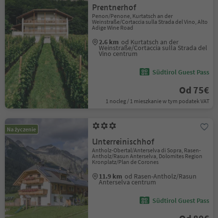
Prentnerhof
Penon/Penone, Kurtatsch an der
Weinstraße/Cortaccia sulla Strada del Vino, Alto
Adige Wine Road
2.6 km
od Kurtatsch an der
Weinstraße/Cortaccia sulla Strada del
Vino centrum
Südtirol Guest Pass
Od 75€
1 nocleg / 1 mieszkanie w tym podatek VAT
Na życzenie
Unterreinischhof
Antholz-Obertal/Anterselva di Sopra, Rasen-
Antholz/Rasun Anterselva, Dolomites Region
Kronplatz/Plan de Corones
11.9 km
od Rasen-Antholz/Rasun
Anterselva centrum
Südtirol Guest Pass