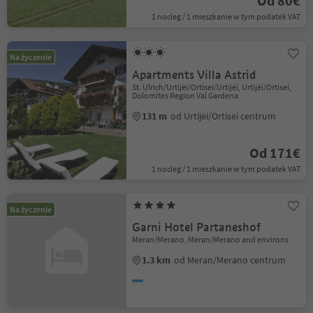
Od 80€
1 nocleg / 1 mieszkanie w tym podatek VAT
Na życzenie
Apartments Villa Astrid
St. Ulrich/Urtijëi/Ortisei/Urtijëi, Urtijëi/Ortisei,
Dolomites Region Val Gardena
131 m
od Urtijëi/Ortisei centrum
Od 171€
1 nocleg / 1 mieszkanie w tym podatek VAT
Na życzenie
Garni Hotel Partaneshof
Meran/Merano, Meran/Merano and environs
1.3 km
od Meran/Merano centrum