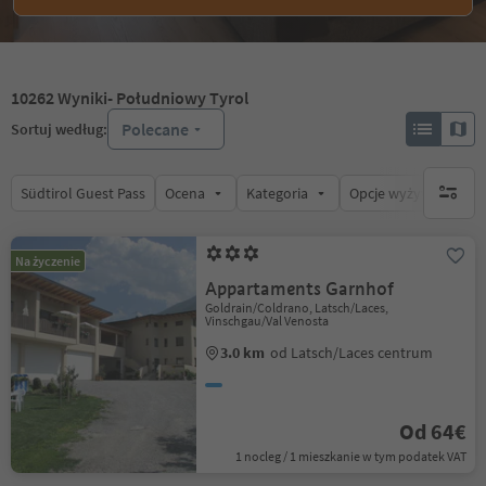
10262
Wyniki
- Południowy Tyrol
Polecane
Sortuj według:
Südtirol Guest Pass
Ocena
Kategoria
Opcje wyżywienia
brak ak
Na życzenie
Appartaments Garnhof
Goldrain/Coldrano, Latsch/Laces,
Vinschgau/Val Venosta
3.0 km
od Latsch/Laces centrum
Od 64€
1 nocleg / 1 mieszkanie w tym podatek VAT