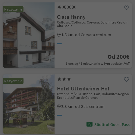
Na życzenie
Ciasa Hanny
Colfosco/Colfosco, Corvara, Dolomites Region
Alta Badia
1.5 km
od Corvara centrum
Od 200€
1 nocleg / 1 mieszkanie w tym podatek VAT
Na życzenie
Hotel Uttenheimer Hof
Uttenheim/Villa Ottone, Gais, Dolomites Region
Kronplatz/Plan de Corones
2.8 km
od Gais centrum
Südtirol Guest Pass