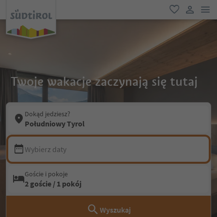
lin
ulubione
link uży
Twoje wakacje zaczynają się tutaj
Dokąd jedziesz?
Południowy Tyrol
Wybierz daty
Goście i pokoje
2 goście / 1 pokój
Wyszukaj