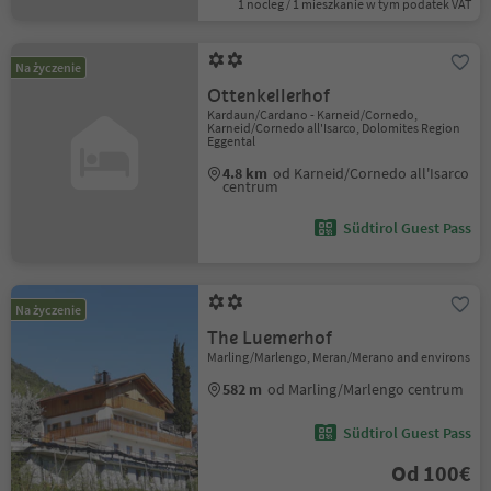
1 nocleg / 1 mieszkanie w tym podatek VAT
Na życzenie
Ottenkellerhof
Kardaun/Cardano - Karneid/Cornedo,
Karneid/Cornedo all'Isarco, Dolomites Region
Eggental
4.8 km
od Karneid/Cornedo all'Isarco
centrum
Südtirol Guest Pass
Na życzenie
The Luemerhof
Marling/Marlengo, Meran/Merano and environs
582 m
od Marling/Marlengo centrum
Südtirol Guest Pass
Od 100€