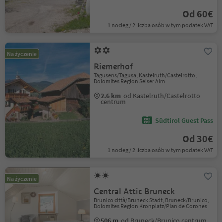
Od 60€
1 nocleg / 2 liczba osób w tym podatek VAT
Na życzenie
Riemerhof
Tagusens/Tagusa, Kastelruth/Castelrotto,
Dolomites Region Seiser Alm
2.6 km
od Kastelruth/Castelrotto
centrum
Südtirol Guest Pass
Od 30€
1 nocleg / 2 liczba osób w tym podatek VAT
Na życzenie
Central Attic Bruneck
Brunico città/Bruneck Stadt, Bruneck/Brunico,
Dolomites Region Kronplatz/Plan de Corones
506 m
od Bruneck/Brunico centrum