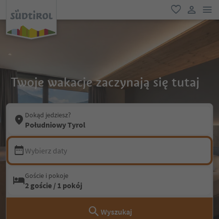
lin
ulubione
link uży
Twoje wakacje zaczynają się tutaj
Dokąd jedziesz?
Południowy Tyrol
Wybierz daty
Goście i pokoje
2 goście / 1 pokój
Wyszukaj