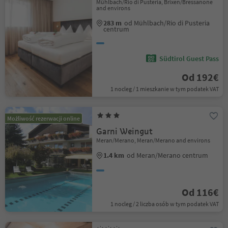
Mühlbach/Rio di Pusteria, Brixen/Bressanone
and environs
283 m
od Mühlbach/Rio di Pusteria
centrum
Südtirol Guest Pass
Od 192€
1 nocleg / 1 mieszkanie w tym podatek VAT
Możliwość rezerwacji online
Garni Weingut
Meran/Merano, Meran/Merano and environs
1.4 km
od Meran/Merano centrum
Od 116€
1 nocleg / 2 liczba osób w tym podatek VAT