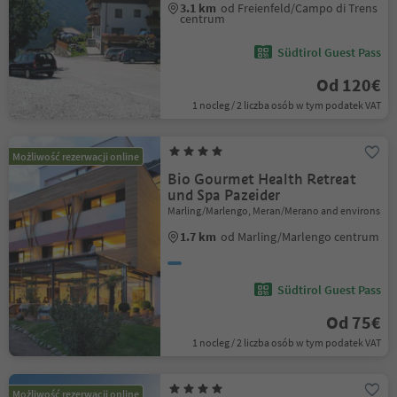
3.1 km
od Freienfeld/Campo di Trens
centrum
Südtirol Guest Pass
Od 120€
1 nocleg / 2 liczba osób w tym podatek VAT
Możliwość rezerwacji online
Bio Gourmet Health Retreat
und Spa Pazeider
Marling/Marlengo, Meran/Merano and environs
1.7 km
od Marling/Marlengo centrum
Südtirol Guest Pass
Od 75€
1 nocleg / 2 liczba osób w tym podatek VAT
Możliwość rezerwacji online