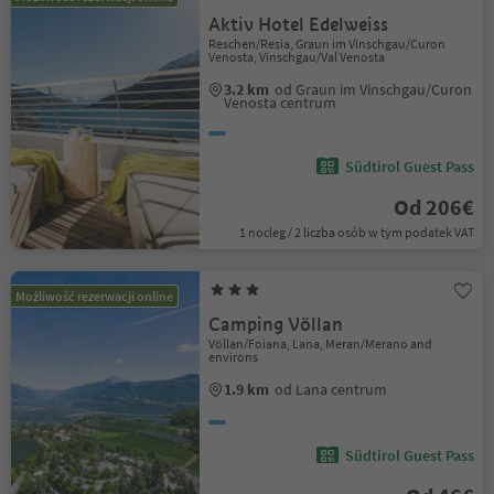
Aktiv Hotel Edelweiss
Reschen/Resia, Graun im Vinschgau/Curon
Venosta, Vinschgau/Val Venosta
3.2 km
od Graun im Vinschgau/Curon
Venosta centrum
Südtirol Guest Pass
Od 206€
1 nocleg / 2 liczba osób w tym podatek VAT
Możliwość rezerwacji online
Camping Völlan
Völlan/Foiana, Lana, Meran/Merano and
environs
1.9 km
od Lana centrum
Südtirol Guest Pass