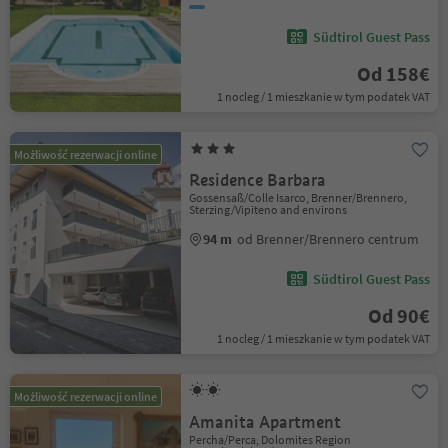
Südtirol Guest Pass
Od 158€
1 nocleg / 1 mieszkanie w tym podatek VAT
Możliwość rezerwacji online
Residence Barbara
Gossensaß/Colle Isarco, Brenner/Brennero,
Sterzing/Vipiteno and environs
94 m
od Brenner/Brennero centrum
Südtirol Guest Pass
Od 90€
1 nocleg / 1 mieszkanie w tym podatek VAT
Możliwość rezerwacji online
Amanita Apartment
Percha/Perca, Dolomites Region