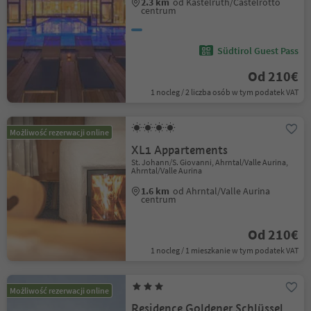
2.3 km
od Kastelruth/Castelrotto
centrum
Südtirol Guest Pass
Od 210€
1 nocleg / 2 liczba osób w tym podatek VAT
Możliwość rezerwacji online
XL1 Appartements
St. Johann/S. Giovanni, Ahrntal/Valle Aurina,
Ahrntal/Valle Aurina
1.6 km
od Ahrntal/Valle Aurina
centrum
Od 210€
1 nocleg / 1 mieszkanie w tym podatek VAT
Możliwość rezerwacji online
Residence Goldener Schlüssel