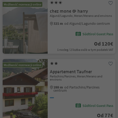
Możliwość rezerwacji online
chez mone & harry
Algund/Lagundo, Meran/Merano and environs
321 m
od Algund/Lagundo centrum
Südtirol Guest Pass
Od 120€
1 nocleg / 2 liczba osób w tym podatek VAT
Możliwość rezerwacji online
Appartement Taufner
Partschins/Parcines, Meran/Merano and
environs
288 m
od Partschins/Parcines
centrum
Südtirol Guest Pass
Od 77€