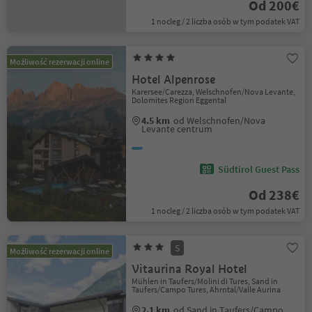
Od 200€
1 nocleg / 2 liczba osób w tym podatek VAT
Możliwość rezerwacji online
Hotel Alpenrose
Karersee/Carezza, Welschnofen/Nova Levante,
Dolomites Region Eggental
4.5 km
od Welschnofen/Nova
Levante centrum
Südtirol Guest Pass
Od 238€
1 nocleg / 2 liczba osób w tym podatek VAT
S
Możliwość rezerwacji online
Vitaurina Royal Hotel
Mühlen in Taufers/Molini di Tures, Sand in
Taufers/Campo Tures, Ahrntal/Valle Aurina
2.1 km
od Sand in Taufers/Campo