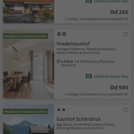
Südtirol Guest Pass
Od 26€
1 nocleg / 1 mieszkanie w tym podatek VAT
Możliwość rezerwacji online
Niederhaushof
Vertigen/Vallettina, Partschins/Parcines,
Meran/Merano and environs
1.8 km
od Partschins/Parcines
centrum
Südtirol Guest Pass
Od 98€
1 nocleg / 1 mieszkanie w tym podatek VAT
Możliwość rezerwacji online
Gasthof Schönblick
Egg/Dosso, Freienfeld/Campo di Trens,
Sterzing/Vipiteno and environs