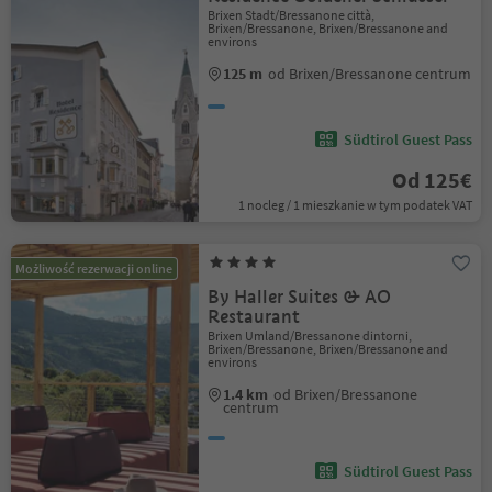
Brixen Stadt/Bressanone città,
Brixen/Bressanone, Brixen/Bressanone and
environs
125 m
od Brixen/Bressanone centrum
Südtirol Guest Pass
Od 125€
1 nocleg / 1 mieszkanie w tym podatek VAT
Możliwość rezerwacji online
By Haller Suites & AO
Restaurant
Brixen Umland/Bressanone dintorni,
Brixen/Bressanone, Brixen/Bressanone and
environs
1.4 km
od Brixen/Bressanone
centrum
Südtirol Guest Pass