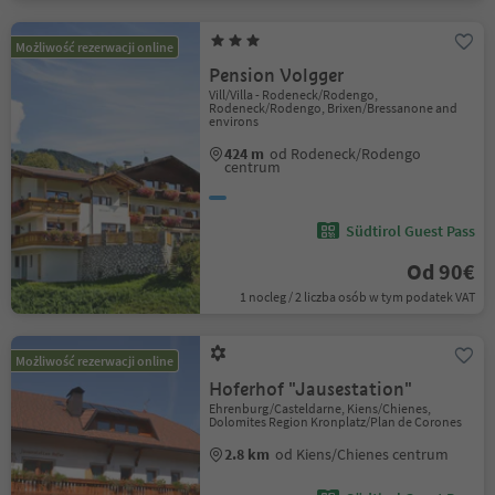
Możliwość rezerwacji online
Pension Volgger
Vill/Villa - Rodeneck/Rodengo,
Rodeneck/Rodengo, Brixen/Bressanone and
environs
424 m
od Rodeneck/Rodengo
centrum
Südtirol Guest Pass
Od 90€
1 nocleg / 2 liczba osób w tym podatek VAT
Możliwość rezerwacji online
Hoferhof "Jausestation"
Ehrenburg/Casteldarne, Kiens/Chienes,
Dolomites Region Kronplatz/Plan de Corones
2.8 km
od Kiens/Chienes centrum