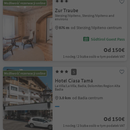
Możliwość rezerwacji online
Zur Traube
Sterzing/Vipiteno, Sterzing/Vipiteno and
environs
876 m
od Sterzing/Vipiteno centrum
Südtirol Guest Pass
Od 150€
1 nocleg / 2 liczba osób w tym podatek VAT
S
Możliwość rezerwacji online
Hotel Ciasa Tamá
La Villa/La Villa, Badia, Dolomites Region Alta
Badia
3.0 km
od Badia centrum
Od 150€
1 nocleg / 2 liczba osób w tym podatek VAT