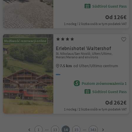
Südtirol Guest Pass
Od 126€
1 nocleg / 2 liczba osób w tym podatek VAT
Możliwość rezerwacji online
Erlebnishotel Waltershof
St. Nikolaus/San Nicolò, Ulten/Ultimo,
Meran/Merano and environs
7.5 km
od Ulten/Ultimo centrum
Poziom zrównoważenia 1
Südtirol Guest Pass
Od 262€
1 nocleg / 2 liczba osób w tym podatek VAT
1
2
...
...
1
13
14
15
343