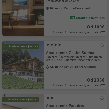
Kronplatz/Plan de Corones
263 m
od Percha/Perca centrum
Südtirol Guest Pass
Od 100€
1 nocleg / 1 mieszkanie w tym podatek VAT
Możliwość rezerwacji online
Apartments Chalet Sophia
Sureghes/Überwasser/Sureghes/Oltretorrente,
Urtijëi/Ortisei, Dolomites Region Val Gardena
342 m
od Urtijëi/Ortisei centrum
Od 235€
1 nocleg / 1 mieszkanie w tym podatek VAT
Możliwość rezerwacji online
Apartments Paradeis