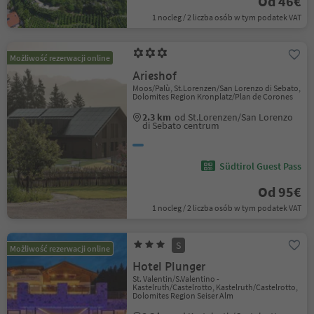
Od 46€
1 nocleg / 2 liczba osób w tym podatek VAT
Możliwość rezerwacji online
Arieshof
Moos/Palù, St.Lorenzen/San Lorenzo di Sebato,
Dolomites Region Kronplatz/Plan de Corones
2.3 km
od St.Lorenzen/San Lorenzo
di Sebato centrum
Südtirol Guest Pass
Od 95€
1 nocleg / 2 liczba osób w tym podatek VAT
S
Możliwość rezerwacji online
Hotel Plunger
St. Valentin/S.Valentino -
Kastelruth/Castelrotto, Kastelruth/Castelrotto,
Dolomites Region Seiser Alm