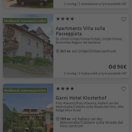
1 nocleg / 1 mieszkanie w tym podatek VAT
Możliwość rezerwacji online
Apartments Villa sulla
Passeggiata
St. Ulrich/Urtijëi/Ortisei/Urtijëi, Urtijëi/Ortisei,
Dolomites Region Val Gardena
367 m
od Urtijëi/Ortisei centrum
Od 96€
1 nocleg / 2 liczba osób w tym podatek VAT
Możliwość rezerwacji online
Garni Hotel Klosterhof
Prey-Klavenz/Prey-Klavenz, Kaltern an der
Weinstraße/Caldaro sulla Strada del Vino, Alto
Adige Wine Road
789 m
od Kaltern an der
Weinstraße/Caldaro sulla Strada del
Vino centrum