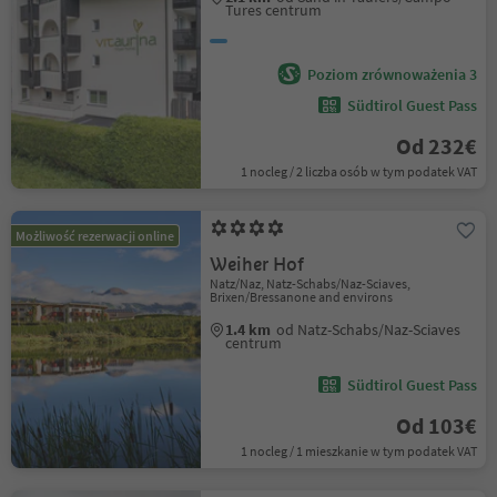
Tures centrum
Poziom zrównoważenia 3
Südtirol Guest Pass
Od 232€
1 nocleg / 2 liczba osób w tym podatek VAT
Możliwość rezerwacji online
Weiher Hof
Natz/Naz, Natz-Schabs/Naz-Sciaves,
Brixen/Bressanone and environs
1.4 km
od Natz-Schabs/Naz-Sciaves
centrum
Südtirol Guest Pass
Od 103€
1 nocleg / 1 mieszkanie w tym podatek VAT