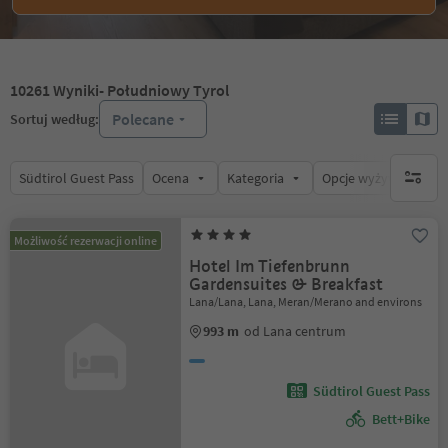
10261
Wyniki
- Południowy Tyrol
Polecane
Sortuj według:
Südtirol Guest Pass
Ocena
Kategoria
Opcje wyżywienia
brak ak
Możliwość rezerwacji online
Hotel Im Tiefenbrunn
Gardensuites & Breakfast
Lana/Lana, Lana, Meran/Merano and environs
993 m
od Lana centrum
Südtirol Guest Pass
Bett+Bike