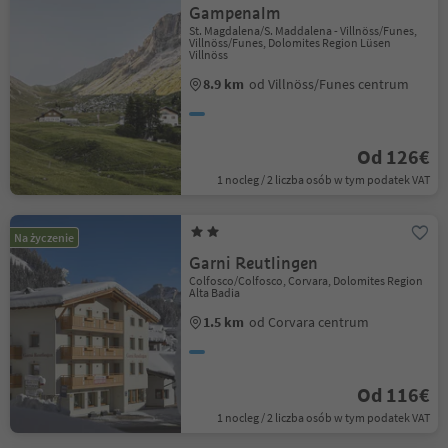
Gampenalm
St. Magdalena/S. Maddalena - Villnöss/Funes,
Villnöss/Funes, Dolomites Region Lüsen
Villnöss
8.9 km
od Villnöss/Funes centrum
Od 126€
1 nocleg / 2 liczba osób w tym podatek VAT
Na życzenie
Garni Reutlingen
Colfosco/Colfosco, Corvara, Dolomites Region
Alta Badia
1.5 km
od Corvara centrum
Od 116€
1 nocleg / 2 liczba osób w tym podatek VAT