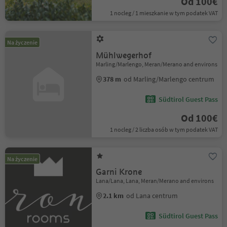
Od 100€
1 nocleg / 1 mieszkanie w tym podatek VAT
Na życzenie
Mühlwegerhof
Marling/Marlengo, Meran/Merano and environs
378 m
od Marling/Marlengo centrum
Südtirol Guest Pass
Od 100€
1 nocleg / 2 liczba osób w tym podatek VAT
Na życzenie
Garni Krone
Lana/Lana, Lana, Meran/Merano and environs
2.1 km
od Lana centrum
Südtirol Guest Pass