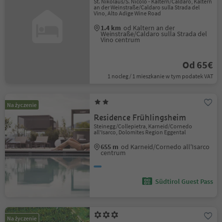
St. Nikolaus/S. Nicolò - Kaltern/Caldaro, Kaltern
an der Weinstraße/Caldaro sulla Strada del
Vino, Alto Adige Wine Road
1.4 km
od Kaltern an der
Weinstraße/Caldaro sulla Strada del
Vino centrum
Od 65€
1 nocleg / 1 mieszkanie w tym podatek VAT
Na życzenie
Residence Frühlingsheim
Steinegg/Collepietra, Karneid/Cornedo
all'Isarco, Dolomites Region Eggental
655 m
od Karneid/Cornedo all'Isarco
centrum
Südtirol Guest Pass
Na życzenie