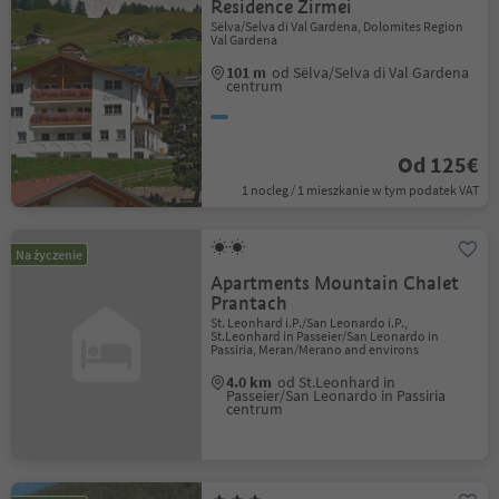
Residence Zirmei
Sëlva/Selva di Val Gardena, Dolomites Region
Val Gardena
101 m
od Sëlva/Selva di Val Gardena
centrum
Od 125€
1 nocleg / 1 mieszkanie w tym podatek VAT
Na życzenie
Apartments Mountain Chalet
Prantach
St. Leonhard i.P./San Leonardo i.P.,
St.Leonhard in Passeier/San Leonardo in
Passiria, Meran/Merano and environs
4.0 km
od St.Leonhard in
Passeier/San Leonardo in Passiria
centrum