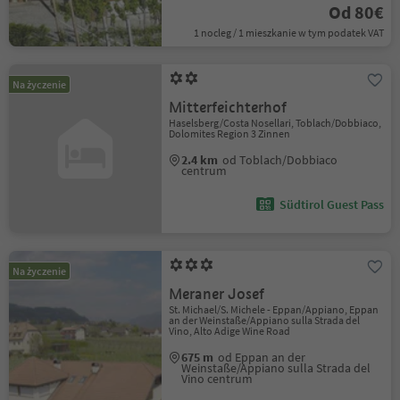
Od 80€
1 nocleg / 1 mieszkanie w tym podatek VAT
Na życzenie
Mitterfeichterhof
Haselsberg/Costa Nosellari, Toblach/Dobbiaco,
Dolomites Region 3 Zinnen
2.4 km
od Toblach/Dobbiaco
centrum
Südtirol Guest Pass
Na życzenie
Meraner Josef
St. Michael/S. Michele - Eppan/Appiano, Eppan
an der Weinstaße/Appiano sulla Strada del
Vino, Alto Adige Wine Road
675 m
od Eppan an der
Weinstaße/Appiano sulla Strada del
Vino centrum