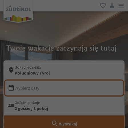
lin
ulubione
link uży
Twoje wakacje zaczynają się tutaj
Dokąd jedziesz?
Południowy Tyrol
Wybierz daty
Goście i pokoje
2 goście / 1 pokój
Wyszukaj