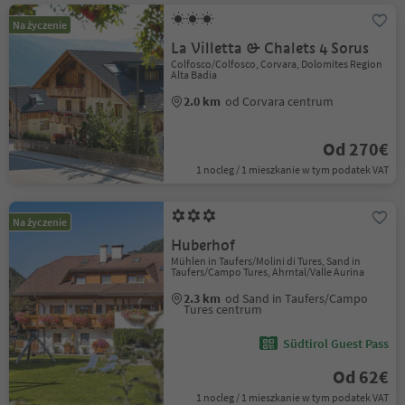
Na życzenie
La Villetta & Chalets 4 Sorus
Colfosco/Colfosco, Corvara, Dolomites Region
Alta Badia
2.0 km
od Corvara centrum
Od 270€
1 nocleg / 1 mieszkanie w tym podatek VAT
Na życzenie
Huberhof
Mühlen in Taufers/Molini di Tures, Sand in
Taufers/Campo Tures, Ahrntal/Valle Aurina
2.3 km
od Sand in Taufers/Campo
Tures centrum
Südtirol Guest Pass
Od 62€
1 nocleg / 1 mieszkanie w tym podatek VAT