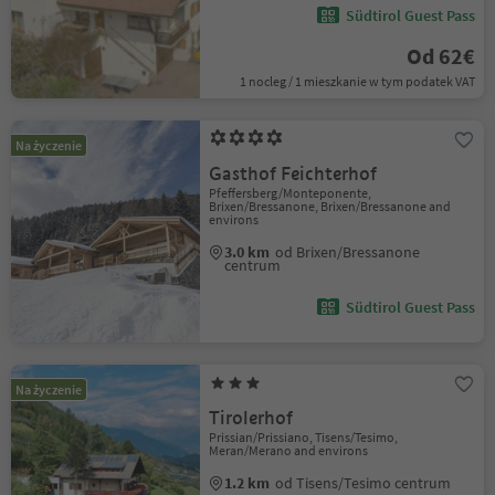
Südtirol Guest Pass
Od 62€
1 nocleg / 1 mieszkanie w tym podatek VAT
Na życzenie
Gasthof Feichterhof
Pfeffersberg/Monteponente,
Brixen/Bressanone, Brixen/Bressanone and
environs
3.0 km
od Brixen/Bressanone
centrum
Südtirol Guest Pass
Na życzenie
Tirolerhof
Prissian/Prissiano, Tisens/Tesimo,
Meran/Merano and environs
1.2 km
od Tisens/Tesimo centrum