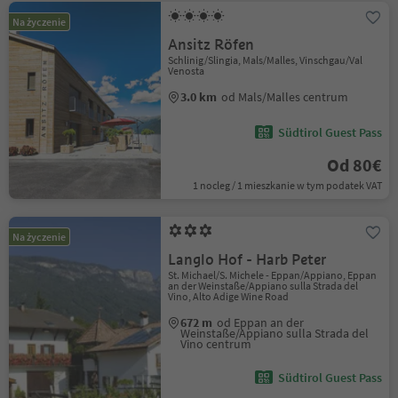
Na życzenie
Ansitz Röfen
Schlinig/Slingia, Mals/Malles, Vinschgau/Val
Venosta
3.0 km
od Mals/Malles centrum
Südtirol Guest Pass
Od 80€
1 nocleg / 1 mieszkanie w tym podatek VAT
Na życzenie
Langlo Hof - Harb Peter
St. Michael/S. Michele - Eppan/Appiano, Eppan
an der Weinstaße/Appiano sulla Strada del
Vino, Alto Adige Wine Road
672 m
od Eppan an der
Weinstaße/Appiano sulla Strada del
Vino centrum
Südtirol Guest Pass