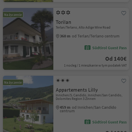
Na życzenie
Torilan
Terlan/Terlano, Alto Adige Wine Road
360 m
od Terlan/Terlano centrum
Südtirol Guest Pass
Od 140€
1 nocleg / 1 mieszkanie w tym podatek VAT
Na życzenie
Appartements Lilly
Innichen/S. Candido, Innichen/San Candido,
Dolomites Region 3 Zinnen
459 m
od Innichen/San Candido
centrum
Südtirol Guest Pass