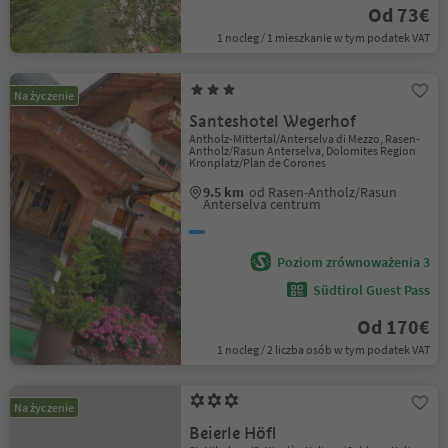
Od 73€
1 nocleg / 1 mieszkanie w tym podatek VAT
Na życzenie
Santeshotel Wegerhof
Antholz-Mittertal/Anterselva di Mezzo, Rasen-
Antholz/Rasun Anterselva, Dolomites Region
Kronplatz/Plan de Corones
9.5 km
od Rasen-Antholz/Rasun
Anterselva centrum
Poziom zrównoważenia 3
Südtirol Guest Pass
Od 170€
1 nocleg / 2 liczba osób w tym podatek VAT
Na życzenie
Beierle Höfl