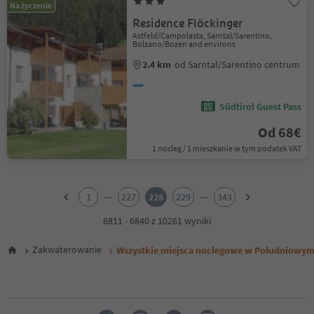
Na życzenie
Residence Flöckinger
Astfeld/Campolasta, Sarntal/Sarentino,
Bolzano/Bozen and environs
2.4 km
od Sarntal/Sarentino centrum
Südtirol Guest Pass
Od 68€
1 nocleg / 1 mieszkanie w tym podatek VAT
1
2
...
...
1
227
228
229
343
3
4
6811 - 6840 z 10261 wyniki
5
6
Zakwaterowanie
Wszystkie miejsca noclegowe w Południowym
7
8
9
10