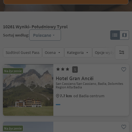
10261
Wyniki
- Południowy Tyrol
Polecane
Sortuj według:
Südtirol Guest Pass
Ocena
Kategoria
Opcje wyżywienia
brak ak
S
Na życzenie
Hotel Gran Ancëi
San Cassiano/San Cassiano, Badia, Dolomites
Region Alta Badia
7.7 km
od Badia centrum
Na życzenie