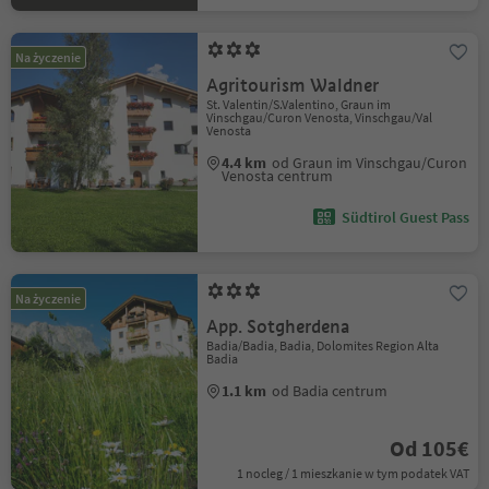
Na życzenie
Agritourism Waldner
St. Valentin/S.Valentino, Graun im
Vinschgau/Curon Venosta, Vinschgau/Val
Venosta
4.4 km
od Graun im Vinschgau/Curon
Venosta centrum
Südtirol Guest Pass
Na życzenie
App. Sotgherdena
Badia/Badia, Badia, Dolomites Region Alta
Badia
1.1 km
od Badia centrum
Od 105€
1 nocleg / 1 mieszkanie w tym podatek VAT