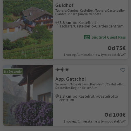
Guldhof
Tschars/Ciardes, Kastelbell-Tschars/Castelbello-
Ciardes, Vinschgau/Val Venosta
3.8 km
od Kastelbell-
Tschars/Castelbello-Ciardes centrum
Südtirol Guest Pass
Od 75€
1 nocleg / 1 mieszkanie w tym podatek VAT
Na życzenie
App. Gatschol
Seiseralm/Alpe di Siusi, Kastelruth/Castelrotto,
Dolomites Region Seiser Alm
3.3 km
od Kastelruth/Castelrotto
centrum
Od 100€
1 nocleg / 1 mieszkanie w tym podatek VAT