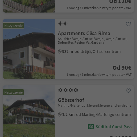
Od 120€
1 nocleg / 1 mieszkanie w tym podatek VAT
Na życzenie
Apartments Cësa Rima
St. Ulrich/Urtijëi/Ortisei/Urtijëi, Urtijëi/Ortisei,
Dolomites Region Val Gardena
932 m
od Urtijëi/Ortisei centrum
Od 90€
1 nocleg / 1 mieszkanie w tym podatek VAT
Na życzenie
Göbeserhof
Marling/Marlengo, Meran/Merano and environs
1.2 km
od Marling/Marlengo centrum
Südtirol Guest Pass