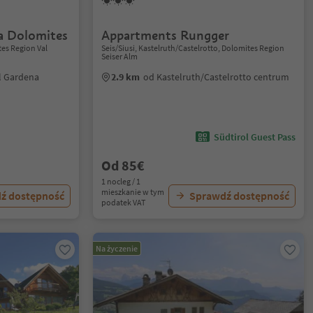
a Dolomites
Appartments Rungger
tes Region Val
Seis/Siusi, Kastelruth/Castelrotto, Dolomites Region
Seiser Alm
al Gardena
2.9 km
od Kastelruth/Castelrotto centrum
Südtirol Guest Pass
Od 85€
1 nocleg / 1
mieszkanie w tym
ź dostępność
Sprawdź dostępność
podatek VAT
Na życzenie