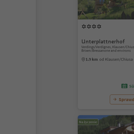
Unterplattnerhof
Verdings/Verdignes, Klausen/Chius
Brixen/Bressanone and environs
1.9 km
od Klausen/Chiusa
Sü
Sprawd
Na życzenie