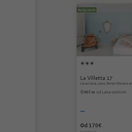
Na życzenie
La Villetta 17
Lana/Lana, Lana, Meran/Merano a
857 m
od Lana centrum
Od 170€
1 nocleg / 1