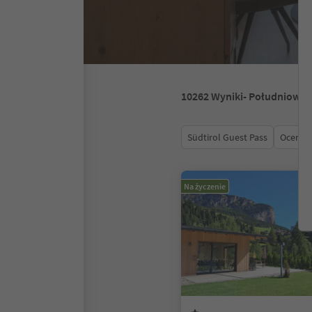
10262
Wyniki
- Południowy 
Südtirol Guest Pass
Ocena
Na życzenie