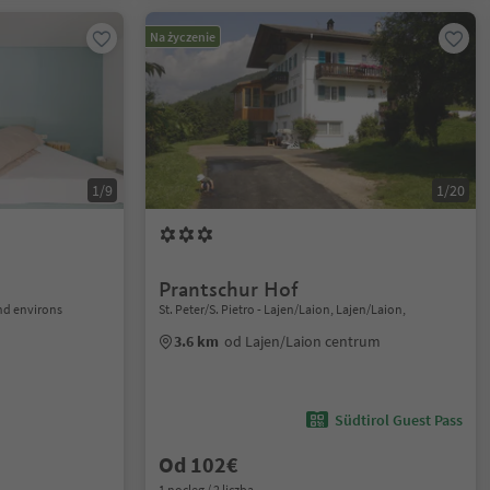
Na życzenie
1/9
1/20
Prantschur Hof
nd environs
St. Peter/S. Pietro - Lajen/Laion, Lajen/Laion,
3.6 km
od Lajen/Laion centrum
Südtirol Guest Pass
Od 102€
1 nocleg / 2 liczba