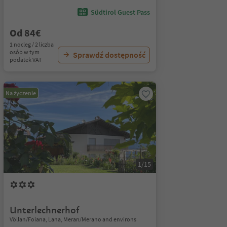
Südtirol Guest Pass
Od 84€
1 nocleg / 2 liczba
osób w tym
Sprawdź dostępność
podatek VAT
Na życzenie
1/15
Unterlechnerhof
Völlan/Foiana, Lana, Meran/Merano and environs