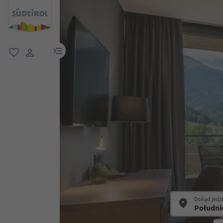
link menu
ulubione
link użytkownika
Dokąd jedz