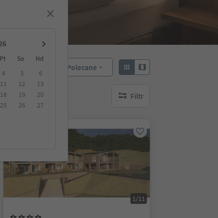
Pt
So
Nd
Polecane
Sortuj według:
4
5
6
11
12
13
18
19
20
Filtr
brak aktywnych filtrów
25
26
27
Na życzenie
1/11