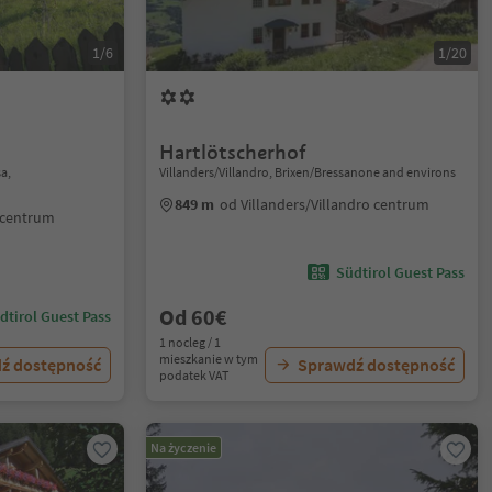
1/6
1/20
Hartlötscherhof
a,
Villanders/Villandro, Brixen/Bressanone and environs
849 m
od Villanders/Villandro centrum
 centrum
Südtirol Guest Pass
Od 60€
dtirol Guest Pass
1 nocleg / 1
mieszkanie w tym
ź dostępność
Sprawdź dostępność
podatek VAT
Na życzenie