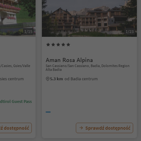
1/15
1/23
Aman Rosa Alpina
/Casies, Gsies/Valle
San Cassiano/San Cassiano, Badia, Dolomites Region
Alta Badia
asies centrum
5.3 km
od Badia centrum
dtirol Guest Pass
ź dostępność
Sprawdź dostępność