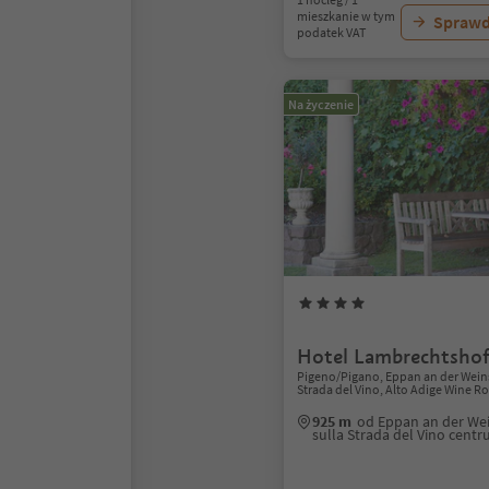
mieszkanie w tym
Sprawd
podatek VAT
Na życzenie
Hotel Lambrechtsho
Pigeno/Pigano, Eppan an der Wein
Strada del Vino, Alto Adige Wine R
925 m
od Eppan an der We
sulla Strada del Vino cent