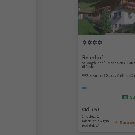
Reierhof
St. Magdalena/S. Maddalena - Gsies
di Casies,
2.5 km
od Gsies/Valle di C
Sü
Od 75€
1 nocleg / 1
mieszkanie w tym
Sprawd
podatek VAT