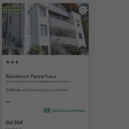
Na życzenie
1/2
Residence Passerhaus
Schenna/Scena, Meran/Merano and environs
645 m
od Schenna/Scena centrum
Südtirol Guest Pass
Od 96€
1 nocleg / 1