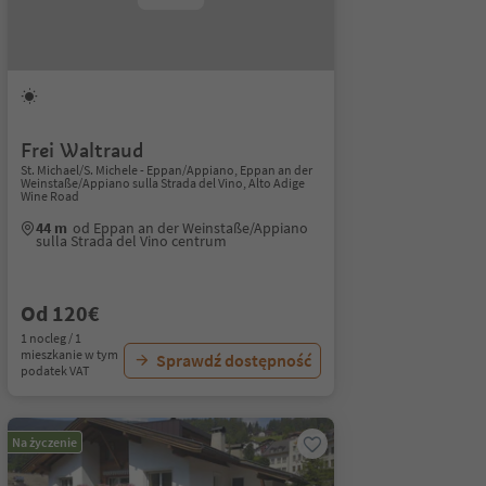
Frei Waltraud
St. Michael/S. Michele - Eppan/Appiano, Eppan an der
Weinstaße/Appiano sulla Strada del Vino, Alto Adige
Wine Road
44 m
od Eppan an der Weinstaße/Appiano
sulla Strada del Vino centrum
Od 120€
1 nocleg / 1
mieszkanie w tym
Sprawdź dostępność
podatek VAT
Na życzenie