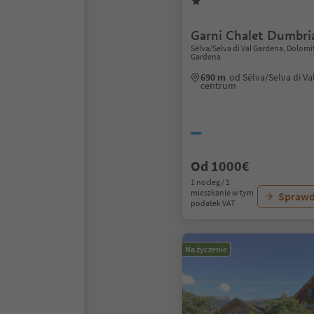
Garni Chalet Dumbri
Sëlva/Selva di Val Gardena, Dolomi
Gardena
690 m
od Sëlva/Selva di V
centrum
Od 1000€
1 nocleg / 1
mieszkanie w tym
Sprawd
podatek VAT
Na życzenie