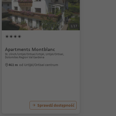
1/17
Apartments Montblanc
St. Ulrich/Urtijëi/Ortisei/Urtijëi, Urtijëi/Ortisei,
Dolomites Region Val Gardena
461 m
od Urtijëi/Ortisei centrum
Sprawdź dostępność