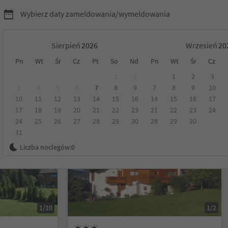
Wybierz daty zameldowania/wymeldowania
Sierpień
Wrzesień
Pn
Wt
Śr
Cz
Pt
So
Nd
Pn
Wt
Śr
Cz
Tyrol
1
2
1
2
3
3
4
5
6
7
8
9
7
8
9
10
10
11
12
13
14
15
16
14
15
16
17
Kategoria
Opcje wyżywienia
Ekologiczne zakwaterowanie
17
18
19
20
21
22
23
21
22
23
24
24
25
26
27
28
29
30
28
29
30
31
Na życzenie
Liczba noclegów:
0
1/10
1/2