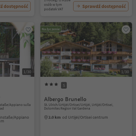
osób w tym
ź dostępność
Sprawdź dostępność
podatek VAT
Na życzenie
1/30
1/30
S
f
Albergo Brunello
staße/Appiano sulla
St. Ulrich/Urtijëi/Ortisei/Urtijëi, Urtijëi/Ortisei,
oad
Dolomites Region Val Gardena
instaße/Appiano
2.0 km
od Urtijëi/Ortisei centrum
rum