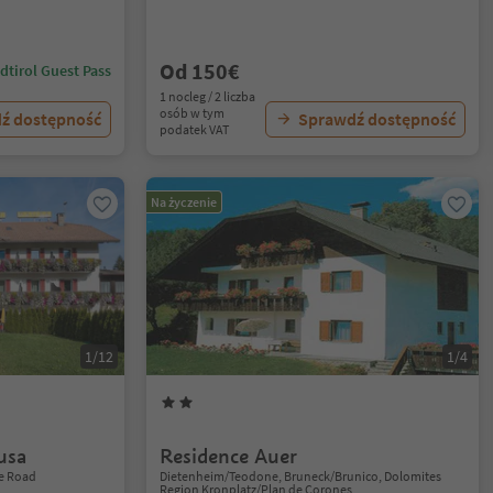
Od 150€
dtirol Guest Pass
1 nocleg / 2 liczba
osób w tym
ź dostępność
Sprawdź dostępność
podatek VAT
Na życzenie
1/12
1/4
usa
Residence Auer
e Road
Dietenheim/Teodone, Bruneck/Brunico, Dolomites
Region Kronplatz/Plan de Corones