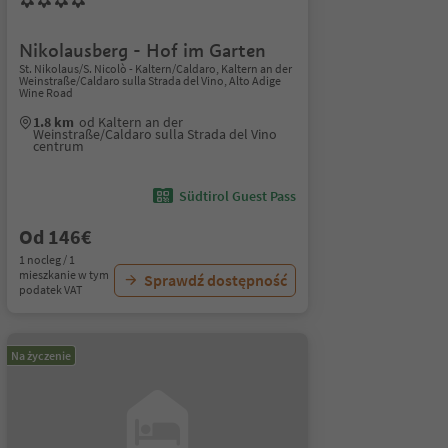
Nikolausberg - Hof im Garten
St. Nikolaus/S. Nicolò - Kaltern/Caldaro, Kaltern an der
Weinstraße/Caldaro sulla Strada del Vino, Alto Adige
Wine Road
1.8 km
od Kaltern an der
Weinstraße/Caldaro sulla Strada del Vino
centrum
Südtirol Guest Pass
Od 146€
1 nocleg / 1
mieszkanie w tym
Sprawdź dostępność
podatek VAT
Na życzenie