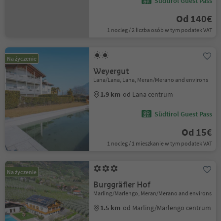
Südtirol Guest Pass
Od 140€
1 nocleg / 2 liczba osób w tym podatek VAT
Na życzenie
Weyergut
Lana/Lana, Lana, Meran/Merano and environs
1.9 km
od Lana centrum
Südtirol Guest Pass
Od 15€
1 nocleg / 1 mieszkanie w tym podatek VAT
Na życzenie
Burggräfler Hof
Marling/Marlengo, Meran/Merano and environs
1.5 km
od Marling/Marlengo centrum