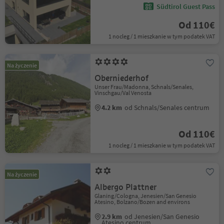
Südtirol Guest Pass
Od 110€
1 nocleg / 1 mieszkanie w tym podatek VAT
Na życzenie
Oberniederhof
Unser Frau/Madonna, Schnals/Senales,
Vinschgau/Val Venosta
4.2 km
od Schnals/Senales centrum
Od 110€
1 nocleg / 1 mieszkanie w tym podatek VAT
Na życzenie
Albergo Plattner
Glaning/Cologna, Jenesien/San Genesio
Atesino, Bolzano/Bozen and environs
2.9 km
od Jenesien/San Genesio
Atesino centrum