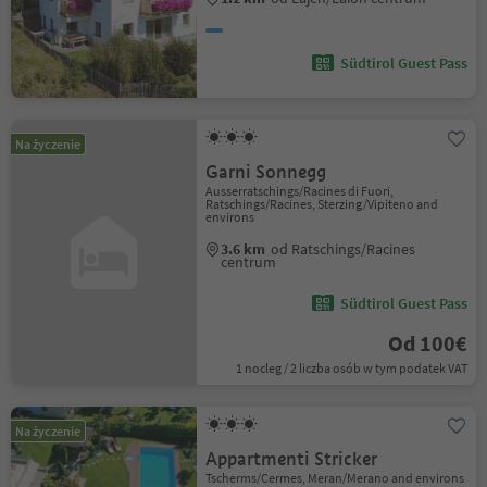
Südtirol Guest Pass
Na życzenie
Garni Sonnegg
Ausserratschings/Racines di Fuori,
Ratschings/Racines, Sterzing/Vipiteno and
environs
3.6 km
od Ratschings/Racines
centrum
Südtirol Guest Pass
Od 100€
1 nocleg / 2 liczba osób w tym podatek VAT
Na życzenie
Appartmenti Stricker
Tscherms/Cermes, Meran/Merano and environs