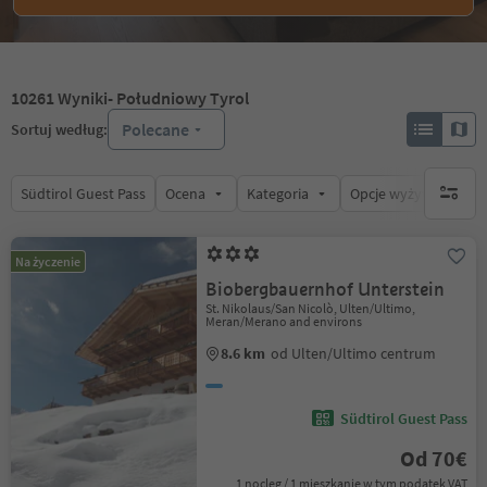
10261
Wyniki
- Południowy Tyrol
Polecane
Sortuj według:
Südtirol Guest Pass
Ocena
Kategoria
Opcje wyżywienia
brak ak
Na życzenie
Biobergbauernhof Unterstein
St. Nikolaus/San Nicolò, Ulten/Ultimo,
Meran/Merano and environs
8.6 km
od Ulten/Ultimo centrum
Südtirol Guest Pass
Od 70€
1 nocleg / 1 mieszkanie w tym podatek VAT