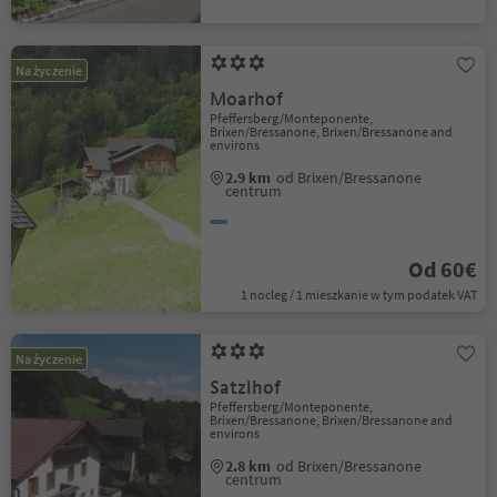
Na życzenie
Moarhof
Pfeffersberg/Monteponente,
Brixen/Bressanone, Brixen/Bressanone and
environs
2.9 km
od Brixen/Bressanone
centrum
Od 60€
1 nocleg / 1 mieszkanie w tym podatek VAT
Na życzenie
Satzlhof
Pfeffersberg/Monteponente,
Brixen/Bressanone, Brixen/Bressanone and
environs
2.8 km
od Brixen/Bressanone
centrum