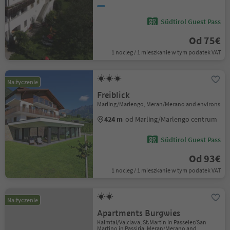
Südtirol Guest Pass
Od 75€
1 nocleg / 1 mieszkanie w tym podatek VAT
Na życzenie
Freiblick
Marling/Marlengo, Meran/Merano and environs
424 m
od Marling/Marlengo centrum
Südtirol Guest Pass
Od 93€
1 nocleg / 1 mieszkanie w tym podatek VAT
Na życzenie
Apartments Burgwies
Kalmtal/Valclava, St.Martin in Passeier/San
Martino in Passiria, Meran/Merano and