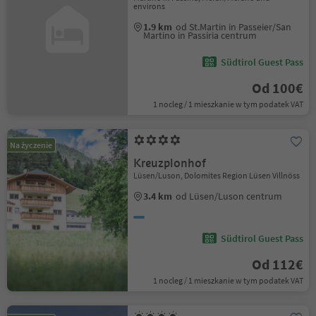
environs
1.9 km
od St.Martin in Passeier/San
Martino in Passiria centrum
Südtirol Guest Pass
Od 100€
1 nocleg / 1 mieszkanie w tym podatek VAT
Na życzenie
Kreuzplonhof
Lüsen/Luson, Dolomites Region Lüsen Villnöss
3.4 km
od Lüsen/Luson centrum
Südtirol Guest Pass
Od 112€
1 nocleg / 1 mieszkanie w tym podatek VAT