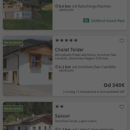
8.6 km
od Ratschings/Racines
centrum
Südtirol Guest Pass
Na życzenie
Chalet Tolder
Winnebach/Prato alla Drava, Innichen/San
Candido, Dolomites Region 3 Zinnen
6.1 km
od Innichen/San Candido
centrum
Od 340€
1 nocleg / 1 mieszkanie w tym podatek VAT
Na życzenie
Sassun
Tschöfas/Ceves, Lajen/Laion,
1.2 km
od Lajen/Laion centrum