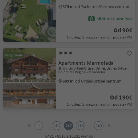
574 m
od Tscherms/Cermes centrum
Südtirol Guest Pass
Od 90€
1 nocleg / 1 mieszkanie w tym podatek VAT
Na życzenie
Apartments Marmolada
St. Ulrich/Urtijëi/Ortisei/Urtijëi, Urtijëi/Ortisei,
Dolomites Region Val Gardena
689 m
od Urtijëi/Ortisei centrum
Od 190€
1 nocleg / 1 mieszkanie w tym podatek VAT
1
2
...
...
1
216
217
218
343
3
4
6481 - 6510 z 10261 wyniki