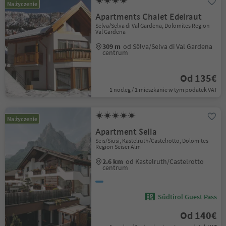
Na życzenie
Apartments Chalet Edelraut
Sëlva/Selva di Val Gardena, Dolomites Region
Val Gardena
309 m
od Sëlva/Selva di Val Gardena
centrum
Od 135€
1 nocleg / 1 mieszkanie w tym podatek VAT
Na życzenie
Apartment Sella
Seis/Siusi, Kastelruth/Castelrotto, Dolomites
Region Seiser Alm
2.6 km
od Kastelruth/Castelrotto
centrum
Südtirol Guest Pass
Od 140€