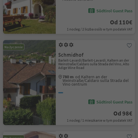
Südtirol Guest Pass
Od 110€
1 nocleg / 2 liczba osób w tym podatek VAT
Na życzenie
Schmidhof
Barleit-Lavardi/Barleit-Lavardi, Kaltern an der
Weinstraße/Caldaro sulla Strada del Vino, Alto
Adige Wine Road
780 m
od Kaltern an der
Weinstraße/Caldaro sulla Strada del
Vino centrum
Südtirol Guest Pass
Od 98€
1 nocleg / 1 mieszkanie w tym podatek VAT