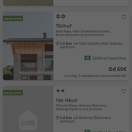
Na życzenie
Töllhof
Raas/Rasa, Natz-Schabs/Naz-Sciaves,
Brixen/Bressanone and environs
1.6 km
od Natz-Schabs/Naz-Sciaves
centrum
Südtirol Guest Pass
Od 60€
1 nocleg / 1 mieszkanie w tym podatek VAT
Na życzenie
Yak Häusl
Pflersch/Fleres, Brenner/Brennero,
Sterzing/Vipiteno and environs
5.8 km
od Brenner/Brennero
centrum