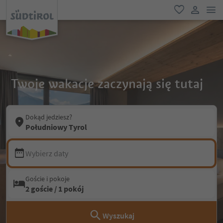
lin
ulubione
link uży
Twoje wakacje zaczynają się tutaj
Dokąd jedziesz?
Południowy Tyrol
Wybierz daty
Goście i pokoje
2 goście / 1 pokój
Wyszukaj