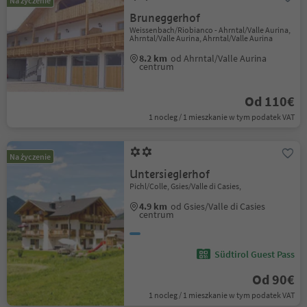
Na życzenie
Bruneggerhof
Weissenbach/Riobianco - Ahrntal/Valle Aurina,
Ahrntal/Valle Aurina, Ahrntal/Valle Aurina
8.2 km
od Ahrntal/Valle Aurina
centrum
Od 110€
1 nocleg / 1 mieszkanie w tym podatek VAT
Na życzenie
Untersieglerhof
Pichl/Colle, Gsies/Valle di Casies,
4.9 km
od Gsies/Valle di Casies
centrum
Südtirol Guest Pass
Od 90€
1 nocleg / 1 mieszkanie w tym podatek VAT