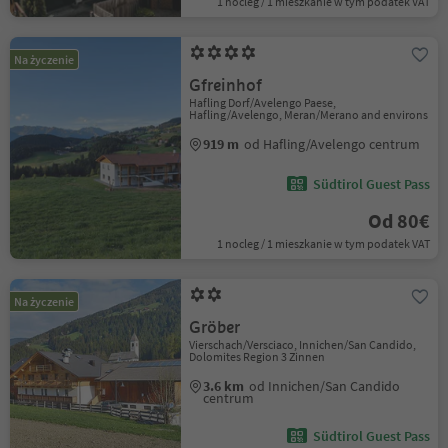
1 nocleg / 1 mieszkanie w tym podatek VAT
Na życzenie
Gfreinhof
Hafling Dorf/Avelengo Paese,
Hafling/Avelengo, Meran/Merano and environs
919 m
od Hafling/Avelengo centrum
Südtirol Guest Pass
Od 80€
1 nocleg / 1 mieszkanie w tym podatek VAT
Na życzenie
Gröber
Vierschach/Versciaco, Innichen/San Candido,
Dolomites Region 3 Zinnen
3.6 km
od Innichen/San Candido
centrum
Südtirol Guest Pass