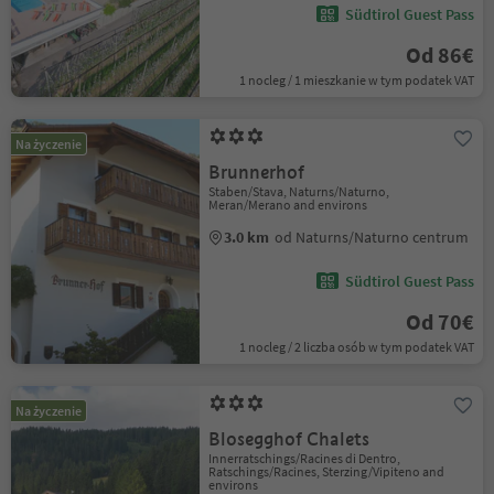
Südtirol Guest Pass
Od 86€
1 nocleg / 1 mieszkanie w tym podatek VAT
Na życzenie
Brunnerhof
Staben/Stava, Naturns/Naturno,
Meran/Merano and environs
3.0 km
od Naturns/Naturno centrum
Südtirol Guest Pass
Od 70€
1 nocleg / 2 liczba osób w tym podatek VAT
Na życzenie
Blosegghof Chalets
Innerratschings/Racines di Dentro,
Ratschings/Racines, Sterzing/Vipiteno and
environs