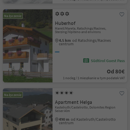
Na życzenie
Huberhof
Mareit/Mareta, Ratschings/Racines,
Sterzing/Vipiteno and environs
4.5 km
od Ratschings/Racines
centrum
Südtirol Guest Pass
Od 80€
1 nocleg / 1 mieszkanie w tym podatek VAT
Na życzenie
Apartment Helga
Kastelruth/Castelrotto, Dolomites Region
Seiser Alm
490 m
od Kastelruth/Castelrotto
centrum