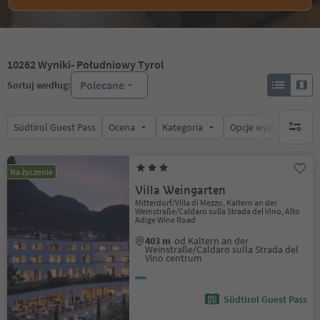
10262
Wyniki
- Południowy Tyrol
Polecane
Sortuj według:
Südtirol Guest Pass
Ocena
Kategoria
Opcje wyżywienia
brak ak
Na życzenie
Villa Weingarten
Mitterdorf/Villa di Mezzo, Kaltern an der
Weinstraße/Caldaro sulla Strada del Vino, Alto
Adige Wine Road
403 m
od Kaltern an der
Weinstraße/Caldaro sulla Strada del
Vino centrum
Südtirol Guest Pass