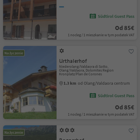
Südtirol Guest Pass
Od 85€
1 nocleg / 1 mieszkanie w tym podatek VAT
Na życzenie
Urthalerhof
Niederolang/Valdaora di Sotto,
Olang/Valdaora, Dolomites Region
Kronplatz/Plan de Corones
1.3 km
od Olang/Valdaora centrum
Südtirol Guest Pass
Od 85€
1 nocleg / 1 mieszkanie w tym podatek VAT
Na życzenie