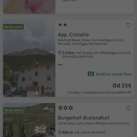
Na życzenie
App. Cristallo
Reschen/Resia, Graun im Vinschgau/Curon
Venosta, Vinschgau/Val Venosta
3.0 km
od Graun im Vinschgau/Curon
Venosta centrum
Südtirol Guest Pass
Od 25€
1 nocleg / 1 mieszkanie w tym podatek VAT
Na życzenie
Burgerhof-Biolandhof
Lana/Lana, Lana, Meran/Merano and environs
468 m
od Lana centrum