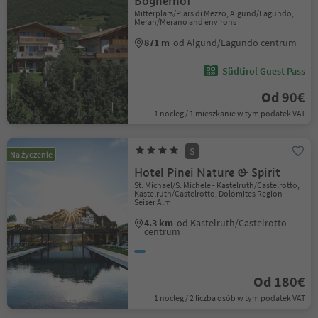
Bognerhof
Mitterplars/Plars di Mezzo, Algund/Lagundo,
Meran/Merano and environs
871 m
od Algund/Lagundo centrum
Südtirol Guest Pass
Od 90€
1 nocleg / 1 mieszkanie w tym podatek VAT
S
Na życzenie
Hotel Pinei Nature & Spirit
St. Michael/S. Michele - Kastelruth/Castelrotto,
Kastelruth/Castelrotto, Dolomites Region
Seiser Alm
4.3 km
od Kastelruth/Castelrotto
centrum
Od 180€
1 nocleg / 2 liczba osób w tym podatek VAT