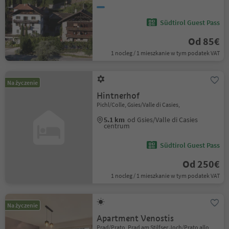
Südtirol Guest Pass
Od 85€
1 nocleg / 1 mieszkanie w tym podatek VAT
Na życzenie
Hintnerhof
Pichl/Colle, Gsies/Valle di Casies,
5.1 km
od Gsies/Valle di Casies
centrum
Südtirol Guest Pass
Od 250€
1 nocleg / 1 mieszkanie w tym podatek VAT
Na życzenie
Apartment Venostis
Prad/Prato, Prad am Stilfser Joch/Prato allo