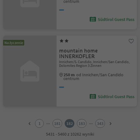
centrum
Südtirol Guest Pass
Na życzenie
mountain home
INNERKOFLER
Innichen/S. Candido, Innichen/San Candido,
Dolomites Region 3 Zinnen
250 m
od Innichen/San Candido
centrum
Südtirol Guest Pass
1
2
...
...
1
181
182
183
343
3
4
5431 - 5460 z 10262 wyniki
5