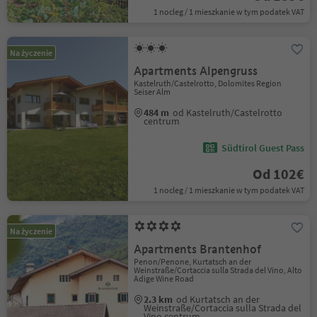
1 nocleg / 1 mieszkanie w tym podatek VAT
Na życzenie
Apartments Alpengruss
Kastelruth/Castelrotto, Dolomites Region
Seiser Alm
484 m
od Kastelruth/Castelrotto
centrum
Südtirol Guest Pass
Od 102€
1 nocleg / 1 mieszkanie w tym podatek VAT
Na życzenie
Apartments Brantenhof
Penon/Penone, Kurtatsch an der
Weinstraße/Cortaccia sulla Strada del Vino, Alto
Adige Wine Road
2.3 km
od Kurtatsch an der
Weinstraße/Cortaccia sulla Strada del
Vino centrum