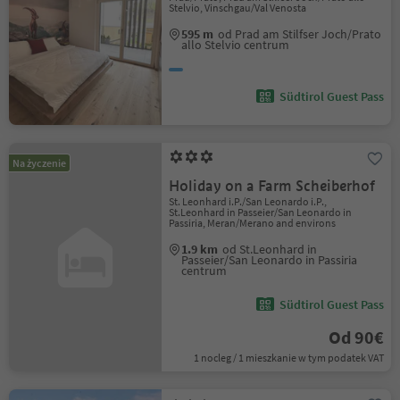
Stelvio, Vinschgau/Val Venosta
595 m
od Prad am Stilfser Joch/Prato
allo Stelvio centrum
Südtirol Guest Pass
Na życzenie
Holiday on a Farm Scheiberhof
St. Leonhard i.P./San Leonardo i.P.,
St.Leonhard in Passeier/San Leonardo in
Passiria, Meran/Merano and environs
1.9 km
od St.Leonhard in
Passeier/San Leonardo in Passiria
centrum
Südtirol Guest Pass
Od 90€
1 nocleg / 1 mieszkanie w tym podatek VAT