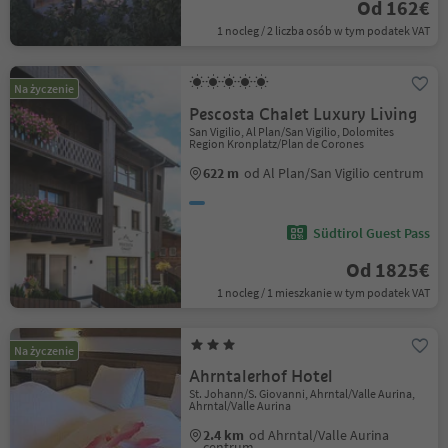
Od 162€
1 nocleg / 2 liczba osób w tym podatek VAT
Na życzenie
Pescosta Chalet Luxury Living
San Vigilio, Al Plan/San Vigilio, Dolomites
Region Kronplatz/Plan de Corones
622 m
od Al Plan/San Vigilio centrum
Südtirol Guest Pass
Od 1825€
1 nocleg / 1 mieszkanie w tym podatek VAT
Na życzenie
Ahrntalerhof Hotel
St. Johann/S. Giovanni, Ahrntal/Valle Aurina,
Ahrntal/Valle Aurina
2.4 km
od Ahrntal/Valle Aurina
centrum