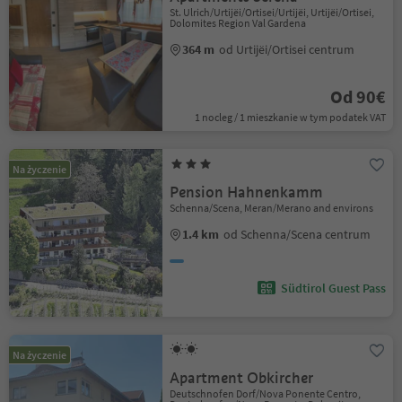
St. Ulrich/Urtijëi/Ortisei/Urtijëi, Urtijëi/Ortisei,
Dolomites Region Val Gardena
364 m
od Urtijëi/Ortisei centrum
Od 90€
1 nocleg / 1 mieszkanie w tym podatek VAT
Na życzenie
Pension Hahnenkamm
Schenna/Scena, Meran/Merano and environs
1.4 km
od Schenna/Scena centrum
Südtirol Guest Pass
Na życzenie
Apartment Obkircher
Deutschnofen Dorf/Nova Ponente Centro,