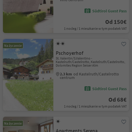
Südtirol Guest Pass
Od 150€
1 nocleg / 1 mieszkanie w tym podatek VAT
Na życzenie
Pschoyerhof
St. Valentin/S.Valentino -
Kastelruth/Castelrotto, Kastelruth/Castelrotto,
Dolomites Region Seiser Alm
2.3 km
od Kastelruth/Castelrotto
centrum
Südtirol Guest Pass
Od 68€
1 nocleg / 1 mieszkanie w tym podatek VAT
Na życzenie
Apartments Serena