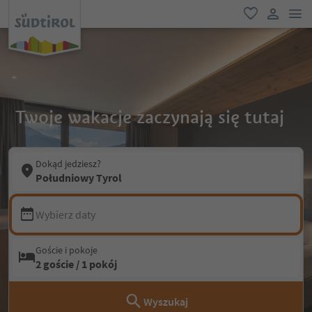
lin
ulubione
link uży
Twoje wakacje zaczynają się tutaj
Dokąd jedziesz?
Południowy Tyrol
Wybierz daty
Goście i pokoje
2 goście / 1 pokój
Wyszukaj