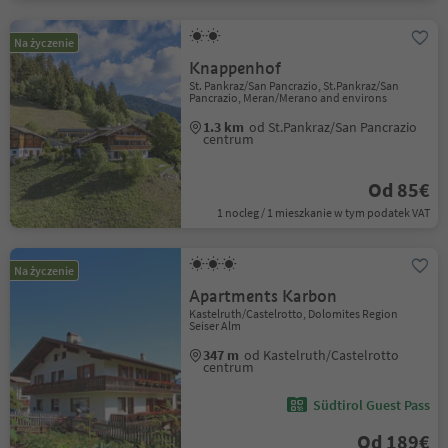
Na życzenie
Knappenhof
St. Pankraz/San Pancrazio, St.Pankraz/San
Pancrazio, Meran/Merano and environs
1.3 km
od St.Pankraz/San Pancrazio
centrum
Od 85€
1 nocleg / 1 mieszkanie w tym podatek VAT
Na życzenie
Apartments Karbon
Kastelruth/Castelrotto, Dolomites Region
Seiser Alm
347 m
od Kastelruth/Castelrotto
centrum
Südtirol Guest Pass
Od 189€