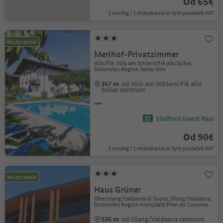
Od 65€
1 nocleg / 1 mieszkanie w tym podatek VAT
Na życzenie
Merlhof-Privatzimmer
Völs/Fiè, Völs am Schlern/Fiè allo Sciliar,
Dolomites Region Seiser Alm
267 m
od Völs am Schlern/Fiè allo
Sciliar centrum
Südtirol Guest Pass
Od 90€
1 nocleg / 1 mieszkanie w tym podatek VAT
Na życzenie
Haus Grüner
Oberolang/Valdaora di Sopra, Olang/Valdaora,
Dolomites Region Kronplatz/Plan de Corones
936 m
od Olang/Valdaora centrum