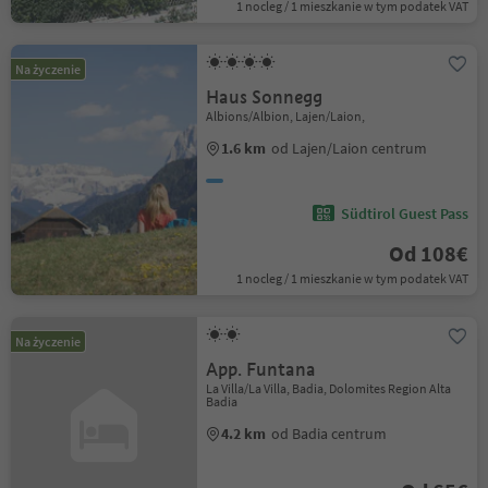
1 nocleg / 1 mieszkanie w tym podatek VAT
Na życzenie
Haus Sonnegg
Albions/Albion, Lajen/Laion,
1.6 km
od Lajen/Laion centrum
Südtirol Guest Pass
Od 108€
1 nocleg / 1 mieszkanie w tym podatek VAT
Na życzenie
App. Funtana
La Villa/La Villa, Badia, Dolomites Region Alta
Badia
4.2 km
od Badia centrum