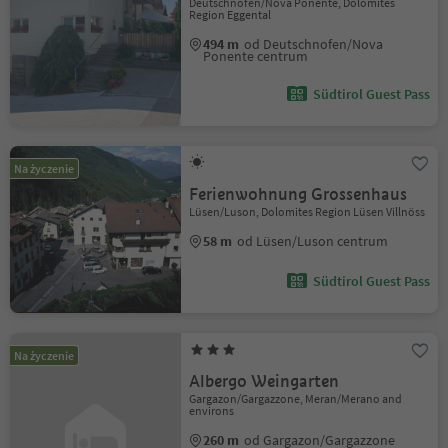
Deutschnofen/Nova Ponente, Dolomites
Region Eggental
494 m
od Deutschnofen/Nova
Ponente centrum
Südtirol Guest Pass
Na życzenie
Ferienwohnung Grossenhaus
Lüsen/Luson, Dolomites Region Lüsen Villnöss
58 m
od Lüsen/Luson centrum
Südtirol Guest Pass
Na życzenie
Albergo Weingarten
Gargazon/Gargazzone, Meran/Merano and
environs
260 m
od Gargazon/Gargazzone