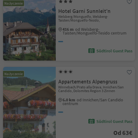
Na życzenie
Hotel Garni Sunnleit'n
Welsberg/Monguelfo, Welsberg-
Taisten/Monguelfo-Tesido,
416 m
od Welsberg-
Taisten/Monguelfo-Tesido centrum
Südtirol Guest Pass
Na życzenie
Appartements Alpengruss
Winnebach/Prato alla Drava, Innichen/San
Candido, Dolomites Region 3 Zinnen
6.0 km
od Innichen/San Candido
centrum
Südtirol Guest Pass
Od 63€