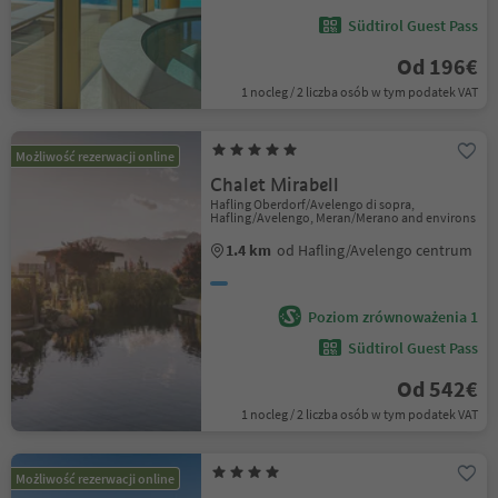
Südtirol Guest Pass
Od 196€
1 nocleg / 2 liczba osób w tym podatek VAT
Możliwość rezerwacji online
Chalet Mirabell
Hafling Oberdorf/Avelengo di sopra,
Hafling/Avelengo, Meran/Merano and environs
1.4 km
od Hafling/Avelengo centrum
Poziom zrównoważenia 1
Südtirol Guest Pass
Od 542€
1 nocleg / 2 liczba osób w tym podatek VAT
Możliwość rezerwacji online