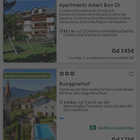
Apartments Albert Bon Dì
S.Cristina Gherdëina/St.Christina in
Gröden/S.Cristina Gherdëina/S.Cristina Val
Gardena, S.Crestina Gherdëina/Santa Cristina
Val Gardana, Dolomites Region Val Gardena
811 m
od S.Crestina Gherdëina/Santa
Cristina Val Gardana centrum
Od 145€
1 nocleg / 1 mieszkanie w tym podatek VAT
Możliwość rezerwacji online
Runggnerhof
Tramin an der Weinstraße/Termeno sulla Strada
del Vino, Alto Adige Wine Road
1.4 km
od Tramin an der
Weinstraße/Termeno sulla Strada del
Vino centrum
Südtirol Guest Pass
Od 170€