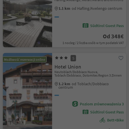
1.1 km
od Hafling/Avelengo centrum
Südtirol Guest Pass
Od 348€
1 nocleg / 2 liczba osób w tym podatek VAT
S
Możliwość rezerwacji online
Hotel Union
Neutoblach/Dobbiaco Nuova,
Toblach/Dobbiaco, Dolomites Region 3 Zinnen
1.2 km
od Toblach/Dobbiaco
centrum
Poziom zrównoważenia 3
Südtirol Guest Pass
Bett+Bike