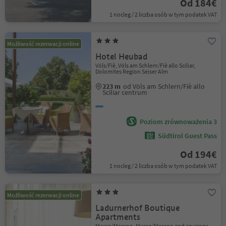
Od 184€
1 nocleg / 2 liczba osób w tym podatek VAT
Możliwość rezerwacji online
Hotel Heubad
Völs/Fiè, Völs am Schlern/Fiè allo Sciliar,
Dolomites Region Seiser Alm
223 m
od Völs am Schlern/Fiè allo
Sciliar centrum
Poziom zrównoważenia 3
Südtirol Guest Pass
Od 194€
1 nocleg / 2 liczba osób w tym podatek VAT
Możliwość rezerwacji online
Ladurnerhof Boutique
Apartments
Meran/Merano, Meran/Merano and environs