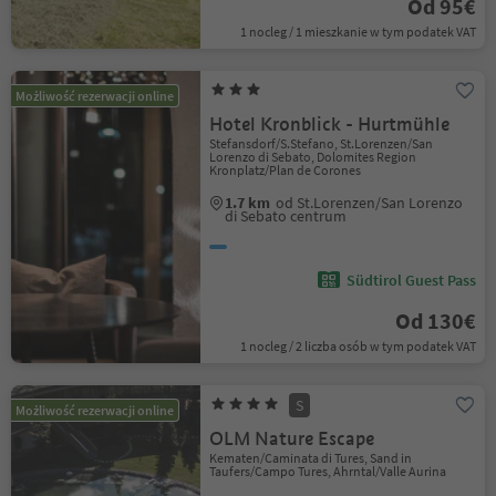
Od 95€
1 nocleg / 1 mieszkanie w tym podatek VAT
Możliwość rezerwacji online
Hotel Kronblick - Hurtmühle
Stefansdorf/S.Stefano, St.Lorenzen/San
Lorenzo di Sebato, Dolomites Region
Kronplatz/Plan de Corones
1.7 km
od St.Lorenzen/San Lorenzo
di Sebato centrum
Südtirol Guest Pass
Od 130€
1 nocleg / 2 liczba osób w tym podatek VAT
S
Możliwość rezerwacji online
OLM Nature Escape
Kematen/Caminata di Tures, Sand in
Taufers/Campo Tures, Ahrntal/Valle Aurina