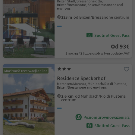
Brixen Stadt/Bressanone città,
Brixen/Bressanone, Brixen/Bressanone and
environs
223 m
od Brixen/Bressanone centrum
Südtirol Guest Pass
Od 93€
1 nocleg / 2 liczba osób w tym podatek VAT
Możliwość rezerwacji online
Residence Speckerhof
Meransen/Maranza, Mühlbach/Rio di Pusteria,
Brixen/Bressanone and environs
2.6 km
od Mühlbach/Rio di Pusteria
centrum
Poziom zrównoważenia 2
Südtirol Guest Pass