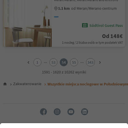
1.1 km
od Meran/Merano centrum
Südtirol Guest Pass
Od 148€
1 nocleg / 2 liczba osób w tym podatek VAT
1
2
...
...
1
53
54
55
343
3
4
1591 - 1620 z 10262 wyniki
5
6
Zakwaterowanie
Wszystkie miejsca noclegowe w Południowym
7
8
9
10
11
12
13