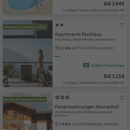
Od 144€
1 nocleg / 2 liczba osób w tym podatek VAT
Możliwość rezerwacji online
Apartments Farnhaus
Tirol/Tirolo, Meran/Merano and environs
1.5 km
od Tirol/Tirolo centrum
Südtirol Guest Pass
Od 125€
1 nocleg / 1 mieszkanie w tym podatek VAT
Możliwość rezerwacji online
Ferienwohnungen Maurerhof
Vintl/Vandoies, Brixen/Bressanone and
environs
2.4 km
od Vintl/Vandoies centrum