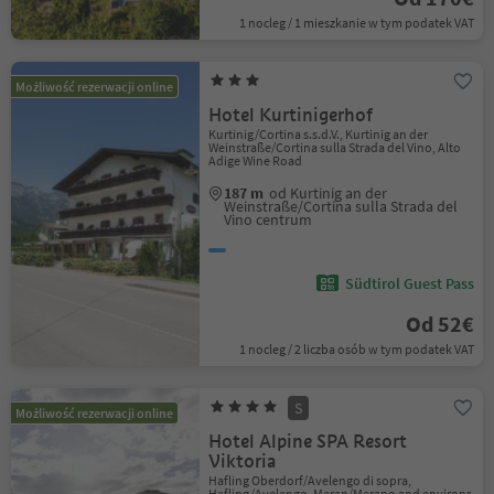
1 nocleg / 1 mieszkanie w tym podatek VAT
Możliwość rezerwacji online
Hotel Kurtinigerhof
Kurtinig/Cortina s.s.d.V., Kurtinig an der
Weinstraße/Cortina sulla Strada del Vino, Alto
Adige Wine Road
187 m
od Kurtinig an der
Weinstraße/Cortina sulla Strada del
Vino centrum
Südtirol Guest Pass
Od 52€
1 nocleg / 2 liczba osób w tym podatek VAT
S
Możliwość rezerwacji online
Hotel Alpine SPA Resort
Viktoria
Hafling Oberdorf/Avelengo di sopra,
Hafling/Avelengo, Meran/Merano and environs