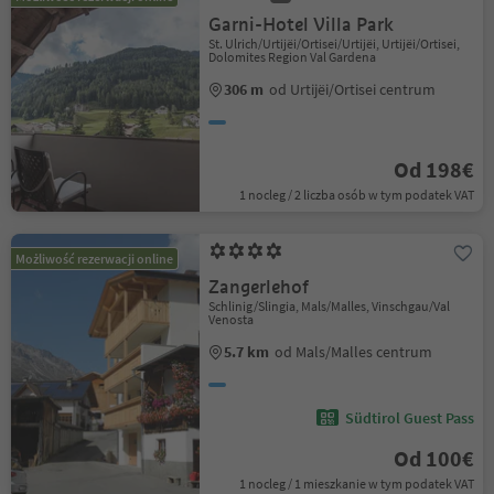
Garni-Hotel Villa Park
St. Ulrich/Urtijëi/Ortisei/Urtijëi, Urtijëi/Ortisei,
Dolomites Region Val Gardena
306 m
od Urtijëi/Ortisei centrum
Od 198€
1 nocleg / 2 liczba osób w tym podatek VAT
Możliwość rezerwacji online
Zangerlehof
Schlinig/Slingia, Mals/Malles, Vinschgau/Val
Venosta
5.7 km
od Mals/Malles centrum
Südtirol Guest Pass
Od 100€
1 nocleg / 1 mieszkanie w tym podatek VAT