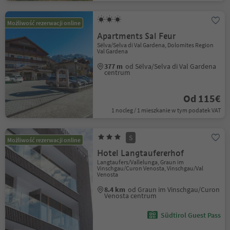
Możliwość rezerwacji online
Apartments Sal Feur
Sëlva/Selva di Val Gardena, Dolomites Region
Val Gardena
377 m
od Sëlva/Selva di Val Gardena
centrum
Od 115€
1 nocleg / 1 mieszkanie w tym podatek VAT
S
Możliwość rezerwacji online
Hotel Langtaufererhof
Langtaufers/Vallelunga, Graun im
Vinschgau/Curon Venosta, Vinschgau/Val
Venosta
8.4 km
od Graun im Vinschgau/Curon
Venosta centrum
Südtirol Guest Pass