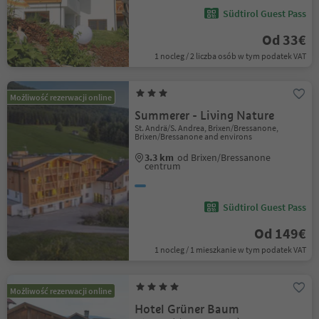
Südtirol Guest Pass
Od 33€
1 nocleg / 2 liczba osób w tym podatek VAT
Możliwość rezerwacji online
Summerer - Living Nature
St. Andrä/S. Andrea, Brixen/Bressanone,
Brixen/Bressanone and environs
3.3 km
od Brixen/Bressanone
centrum
Südtirol Guest Pass
Od 149€
1 nocleg / 1 mieszkanie w tym podatek VAT
Możliwość rezerwacji online
Hotel Grüner Baum