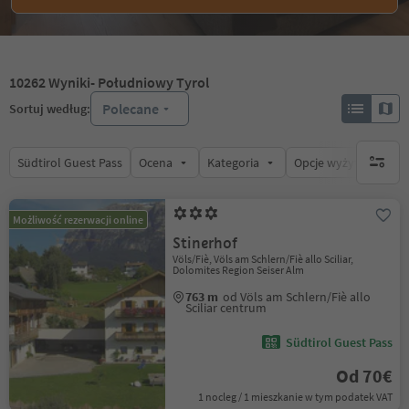
10262
Wyniki
- Południowy Tyrol
Polecane
Sortuj według:
Südtirol Guest Pass
Ocena
Kategoria
Opcje wyżywienia
brak ak
Możliwość rezerwacji online
Stinerhof
Völs/Fiè, Völs am Schlern/Fiè allo Sciliar,
Dolomites Region Seiser Alm
763 m
od Völs am Schlern/Fiè allo
Sciliar centrum
Südtirol Guest Pass
Od 70€
1 nocleg / 1 mieszkanie w tym podatek VAT