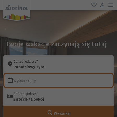
lin
ulubione
link uży
Twoje wakacje zaczynają się tutaj
Dokąd jedziesz?
Południowy Tyrol
Wybierz daty
Goście i pokoje
2 goście / 1 pokój
Wyszukaj