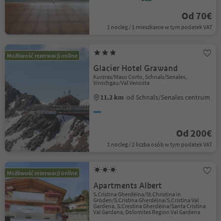
Od 70€
1 nocleg / 1 mieszkanie w tym podatek VAT
Możliwość rezerwacji online
Glacier Hotel Grawand
Kurzras/Maso Corto, Schnals/Senales,
Vinschgau/Val Venosta
11.2 km
od Schnals/Senales centrum
Od 200€
1 nocleg / 2 liczba osób w tym podatek VAT
Możliwość rezerwacji online
Apartments Albert
S.Cristina Gherdëina/St.Christina in
Gröden/S.Cristina Gherdëina/S.Cristina Val
Gardena, S.Crestina Gherdëina/Santa Cristina
Val Gardana, Dolomites Region Val Gardena