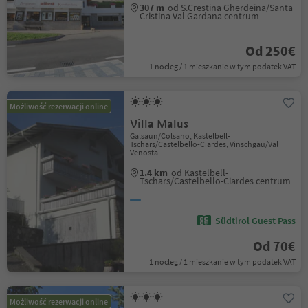
307 m
od S.Crestina Gherdëina/Santa
Cristina Val Gardana centrum
Od 250€
1 nocleg / 1 mieszkanie w tym podatek VAT
Możliwość rezerwacji online
Villa Malus
Galsaun/Colsano, Kastelbell-
Tschars/Castelbello-Ciardes, Vinschgau/Val
Venosta
1.4 km
od Kastelbell-
Tschars/Castelbello-Ciardes centrum
Südtirol Guest Pass
Od 70€
1 nocleg / 1 mieszkanie w tym podatek VAT
Możliwość rezerwacji online