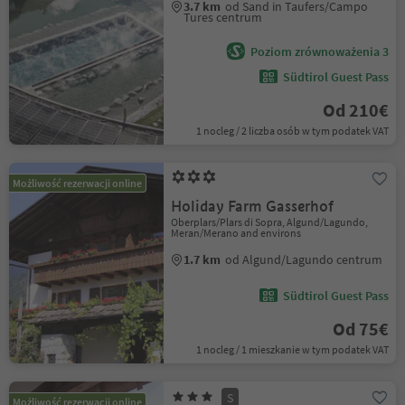
3.7 km
od Sand in Taufers/Campo
Tures centrum
Poziom zrównoważenia 3
Südtirol Guest Pass
Od 210€
1 nocleg / 2 liczba osób w tym podatek VAT
Możliwość rezerwacji online
Holiday Farm Gasserhof
Oberplars/Plars di Sopra, Algund/Lagundo,
Meran/Merano and environs
1.7 km
od Algund/Lagundo centrum
Südtirol Guest Pass
Od 75€
1 nocleg / 1 mieszkanie w tym podatek VAT
S
Możliwość rezerwacji online