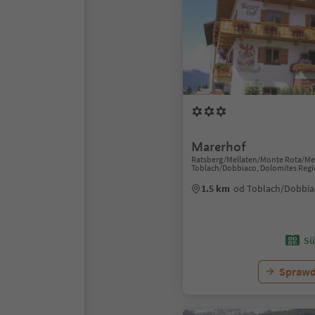
Marerhof
Ratsberg/Mellaten/Monte Rota/Mel
Toblach/Dobbiaco, Dolomites Regi
1.5 km
od Toblach/Dobbia
Sü
Sprawd