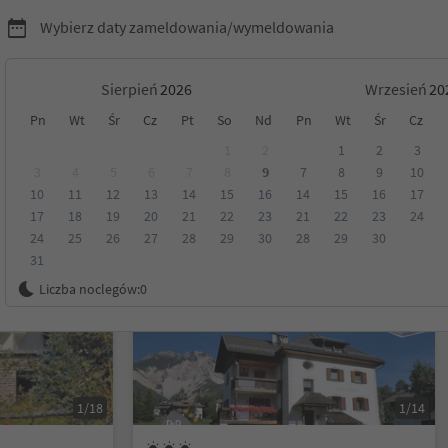
Wybierz daty zameldowania/wymeldowania
Sierpień
Wrzesień
Pn
Wt
Śr
Cz
Pt
So
Nd
Pn
Wt
Śr
Cz
Tyrol
1
2
1
2
3
3
4
5
6
7
8
9
7
8
9
10
10
11
12
13
14
15
16
14
15
16
17
Kategoria
Opcje wyżywienia
Ekologiczne zakwaterowanie
17
18
19
20
21
22
23
21
22
23
24
24
25
26
27
28
29
30
28
29
30
31
Na życzenie
Liczba noclegów:
0
1/18
1/14