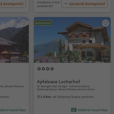
mieszkanie w tym
ź dostępność
Sprawdź dostępność
podatek VAT
Na życzenie
1/15
1/14
Apfeloase Locherhof
timo, Meran/Merano
St. Georgen/San Giorgio - Schenna/Scena,
Schenna/Scena, Meran/Merano and environs
entrum
1.4 km
od Schenna/Scena centrum
dtirol Guest Pass
Südtirol Guest Pass