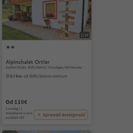
1/14
Alpinchalet Ortler
Sulden/Solda, Stilfs/Stelvio, Vinschgau/Val Venosta
9.7 km
od Stilfs/Stelvio centrum
Od 110€
1 nocleg / 1
mieszkanie w tym
Sprawdź dostępność
podatek VAT