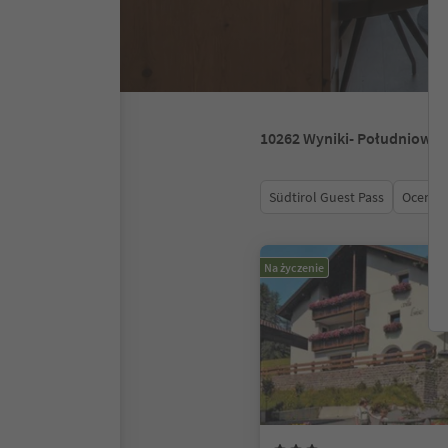
10262
Wyniki
- Południowy 
Südtirol Guest Pass
Ocena
Na życzenie