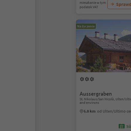
mieszkanie w tym
Sprawd
podatek VAT
Na życzenie
Aussergraben
St. Nikolaus/San Nicolò, Ulten/Ul
and environs
6.8 km
od Ulten/Ultimo c
Sü