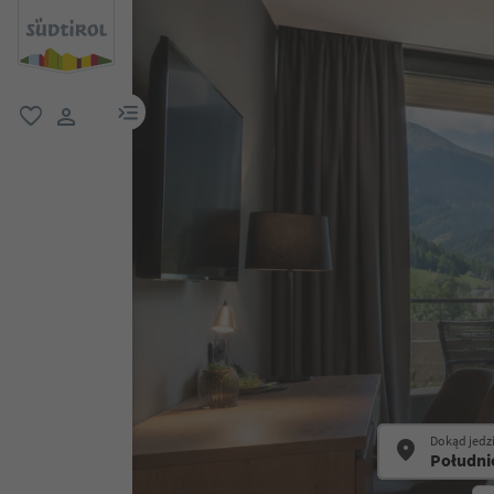
link menu
ulubione
link użytkownika
Dokąd jedz