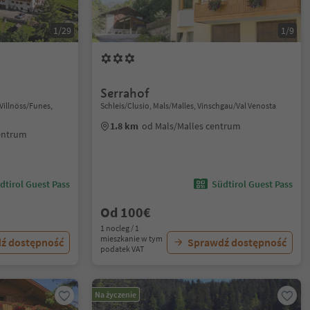
1/29
1/9
Serrahof
 Villnöss/Funes,
Schleis/Clusio, Mals/Malles, Vinschgau/Val Venosta
1.8 km
od Mals/Malles centrum
centrum
dtirol Guest Pass
Südtirol Guest Pass
Od 100€
1 nocleg / 1
mieszkanie w tym
ź dostępność
Sprawdź dostępność
podatek VAT
Na życzenie