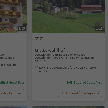
1/15
1/11
U.a.B. Köhlhof
ate,
Deutschnofen Dorf/Nova Ponente Centro,
on 3 Zinnen
Deutschnofen/Nova Ponente, Dolomites Region
Eggental
co centrum
4.0 km
od Deutschnofen/Nova Ponente
centrum
dtirol Guest Pass
Südtirol Guest Pass
ź dostępność
Sprawdź dostępność