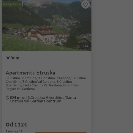
Na życzenie
1/14
Apartments Etruska
S.Cristina Gherdëina/St.Christina in Gröden/S.Cristina
Gherdëina/S.Cristina Val Gardena, S.Crestina
Gherdëina/Santa Cristina Val Gardana, Dolomites
Region Val Gardena
824 m
od S.Crestina Gherdëina/Santa
Cristina Val Gardana centrum
Od 112€
1 nocleg / 1