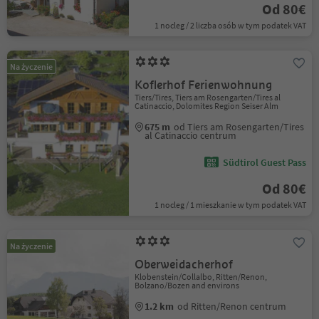
Od 80€
1 nocleg / 2 liczba osób w tym podatek VAT
Na życzenie
Koflerhof Ferienwohnung
Tiers/Tires, Tiers am Rosengarten/Tires al
Catinaccio, Dolomites Region Seiser Alm
675 m
od Tiers am Rosengarten/Tires
al Catinaccio centrum
Südtirol Guest Pass
Od 80€
1 nocleg / 1 mieszkanie w tym podatek VAT
Na życzenie
Oberweidacherhof
Klobenstein/Collalbo, Ritten/Renon,
Bolzano/Bozen and environs
1.2 km
od Ritten/Renon centrum