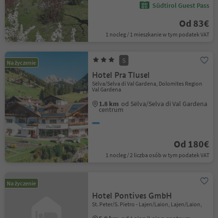
Südtirol Guest Pass
Od 83€
1 nocleg / 1 mieszkanie w tym podatek VAT
S
Na życzenie
Hotel Pra Tlusel
Sëlva/Selva di Val Gardena, Dolomites Region
Val Gardena
1.8 km
od Sëlva/Selva di Val Gardena
centrum
Od 180€
1 nocleg / 2 liczba osób w tym podatek VAT
Na życzenie
Hotel Pontives GmbH
St. Peter/S. Pietro - Lajen/Laion, Lajen/Laion,