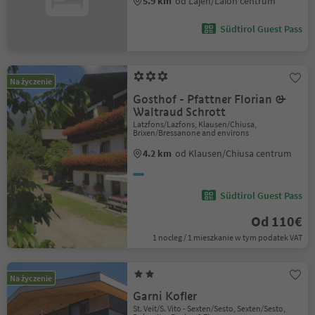
5.9 km
od Lajen/Laion centrum
Südtirol Guest Pass
Na życzenie
Gosthof - Pfattner Florian &
Waltraud Schrott
Latzfons/Lazfons, Klausen/Chiusa,
Brixen/Bressanone and environs
4.2 km
od Klausen/Chiusa centrum
Südtirol Guest Pass
Od 110€
1 nocleg / 1 mieszkanie w tym podatek VAT
Na życzenie
Garni Kofler
St. Veit/S. Vito - Sexten/Sesto, Sexten/Sesto,