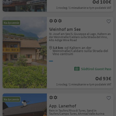
Od 100€
1 nocleg / 1 mieszkanie w tym podatek VAT
Na życzenie
Weinhof am See
St. Josef am See/S. Giuseppe al Lago, Kaltern an
der Weinstraße/Caldaro sulla Strada del Vino,
Alto Adige Wine Road
3.8 km
od Kaltern an der
Weinstraße/Caldaro sulla Strada del
Vino centrum
Südtirol Guest Pass
Od 93€
1 nocleg / 1 mieszkanie w tym podatek VAT
Na życzenie
App. Lanerhof
Rein in Taufers/Riva di Tures, Sand in
Taufers/Campo Tures, Ahrntal/Valle Aurina