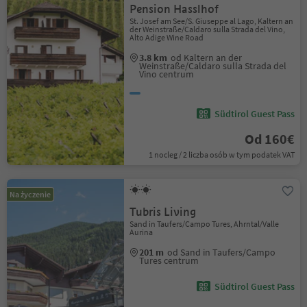
Pension Hasslhof
St. Josef am See/S. Giuseppe al Lago, Kaltern an
der Weinstraße/Caldaro sulla Strada del Vino,
Alto Adige Wine Road
3.8 km
od Kaltern an der
Weinstraße/Caldaro sulla Strada del
Vino centrum
Südtirol Guest Pass
Od 160€
1 nocleg / 2 liczba osób w tym podatek VAT
Na życzenie
Tubris Living
Sand in Taufers/Campo Tures, Ahrntal/Valle
Aurina
201 m
od Sand in Taufers/Campo
Tures centrum
Südtirol Guest Pass