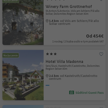
Na życzenie
Winery Farm Grottnerhof
St.Anton/S.Antonio, Völs am Schlern/Fiè allo
Sciliar, Dolomites Region Seiser Alm
1.4 km
od Völs am Schlern/Fiè allo
Sciliar centrum
Od 454€
1 nocleg / 2 liczba osób w tym podatek VAT
Na życzenie
Hotel Villa Madonna
Seis/Siusi, Kastelruth/Castelrotto, Dolomites
Region Seiser Alm
2.6 km
od Kastelruth/Castelrotto
centrum
Südtirol Guest Pass