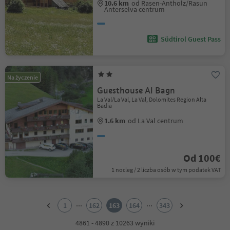
10.6 km
od Rasen-Antholz/Rasun
Anterselva centrum
Südtirol Guest Pass
Na życzenie
Guesthouse Al Bagn
La Val/La Val, La Val, Dolomites Region Alta
Badia
1.6 km
od La Val centrum
Od 100€
1 nocleg / 2 liczba osób w tym podatek VAT
1
2
...
...
1
162
163
164
343
3
4
4861 - 4890 z 10263 wyniki