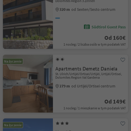
Dolomites Region 3 Zinnen
320 m
od Sexten/Sesto centrum
Südtirol Guest Pass
Od 160€
1 nocleg / 2 liczba osób w tym podatek VAT
Na życzenie
Apartments Demetz Daniela
St. Ulrich/Urtijëi/Ortisei/Urtijëi, Urtijëi/Ortisei,
Dolomites Region Val Gardena
279 m
od Urtijëi/Ortisei centrum
Od 149€
1 nocleg / 1 mieszkanie w tym podatek VAT
Na życzenie