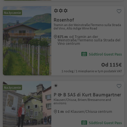
Na życzenie
Rosenhof
Tramin an der Weinstraße/Termeno sulla Strada
del Vino, Alto Adige Wine Road
875 m
od Tramin an der
Weinstraße/Termeno sulla Strada del
Vino centrum
Südtirol Guest Pass
Od 115€
1 nocleg / 1 mieszkanie w tym podatek VAT
Na życzenie
P & B SAS di Kurt Baumgartner
Klausen/Chiusa, Brixen/Bressanone and
environs
1 m
od Klausen/Chiusa centrum
Südtirol Guest Pass