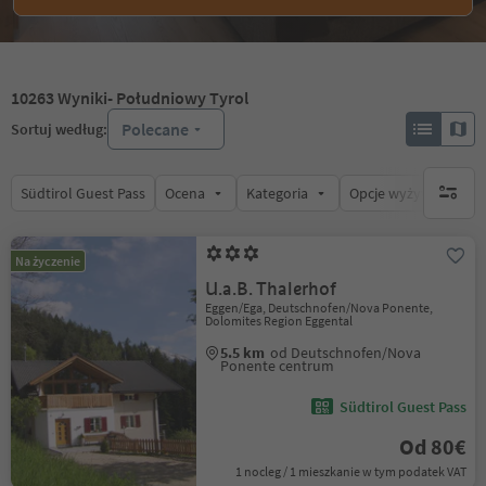
10263
Wyniki
- Południowy Tyrol
Polecane
Sortuj według:
Südtirol Guest Pass
Ocena
Kategoria
Opcje wyżywienia
brak ak
Na życzenie
U.a.B. Thalerhof
Eggen/Ega, Deutschnofen/Nova Ponente,
Dolomites Region Eggental
5.5 km
od Deutschnofen/Nova
Ponente centrum
Südtirol Guest Pass
Od 80€
1 nocleg / 1 mieszkanie w tym podatek VAT