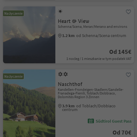
Na życzenie
Heart & View
Schenna/Scena, Meran/Merano and environs
1.2 km
od Schenna/Scena centrum
Od 145€
1 nocleg / 1 mieszkanie w tym podatek VAT
Na życzenie
Naschthof
Kandellen-Frondeigen-Stadlern/Gandelle-
Franadega-Fienili, Toblach/Dobbiaco,
Dolomites Region 3 Zinnen
3.9 km
od Toblach/Dobbiaco
centrum
Südtirol Guest Pass
Od 70€