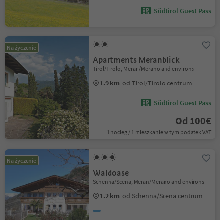
Südtirol Guest Pass
Na życzenie
Apartments Meranblick
Tirol/Tirolo, Meran/Merano and environs
1.9 km
od Tirol/Tirolo centrum
Südtirol Guest Pass
Od 100€
1 nocleg / 1 mieszkanie w tym podatek VAT
Na życzenie
Waldoase
Schenna/Scena, Meran/Merano and environs
1.2 km
od Schenna/Scena centrum