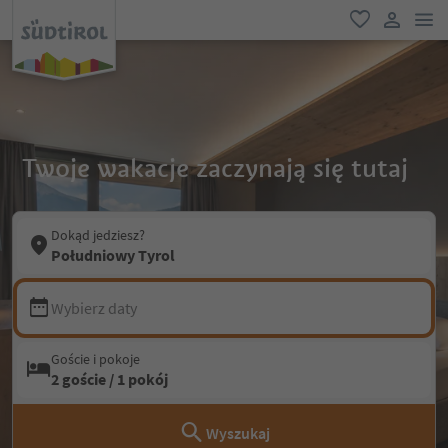
lin
ulubione
link uży
Twoje wakacje zaczynają się tutaj
Dokąd jedziesz?
Południowy Tyrol
Wybierz daty
Goście i pokoje
2 goście / 1 pokój
Wyszukaj