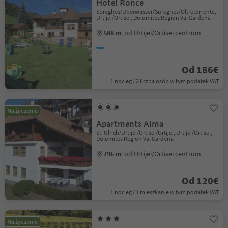
Hotel Ronce
Sureghes/Überwasser/Sureghes/Oltretorrente,
Urtijëi/Ortisei, Dolomites Region Val Gardena
588 m
od Urtijëi/Ortisei centrum
Od 186€
1 nocleg / 2 liczba osób w tym podatek VAT
Na życzenie
Apartments Alma
St. Ulrich/Urtijëi/Ortisei/Urtijëi, Urtijëi/Ortisei,
Dolomites Region Val Gardena
796 m
od Urtijëi/Ortisei centrum
Od 120€
1 nocleg / 1 mieszkanie w tym podatek VAT
Na życzenie