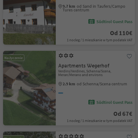
9.7 km
od Sand in Taufers/Campo
Tures centrum
Südtirol Guest Pass
Od 110€
1 nocleg / 1 mieszkanie w tym podatek VAT
Na życzenie
Apartments Wegerhof
Verdins/Verdines, Schenna/Scena,
Meran/Merano and environs
2.9 km
od Schenna/Scena centrum
Südtirol Guest Pass
Od 67€
1 nocleg / 1 mieszkanie w tym podatek VAT