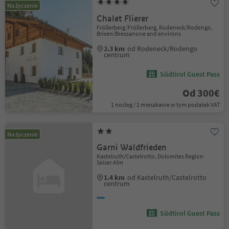
Na życzenie
Chalet Flierer
Fröllerberg/Fröllerberg, Rodeneck/Rodengo,
Brixen/Bressanone and environs
2.3 km
od Rodeneck/Rodengo
centrum
Südtirol Guest Pass
Od 300€
1 nocleg / 1 mieszkanie w tym podatek VAT
Na życzenie
Garni Waldfrieden
Kastelruth/Castelrotto, Dolomites Region
Seiser Alm
1.4 km
od Kastelruth/Castelrotto
centrum
Südtirol Guest Pass