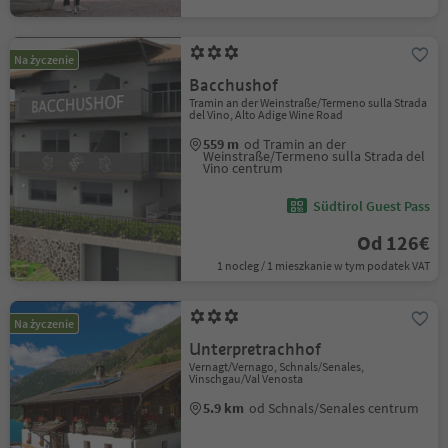
Na życzenie
Bacchushof
Tramin an der Weinstraße/Termeno sulla Strada
del Vino, Alto Adige Wine Road
559 m
od Tramin an der
Weinstraße/Termeno sulla Strada del
Vino centrum
Südtirol Guest Pass
Od 126€
1 nocleg / 1 mieszkanie w tym podatek VAT
Na życzenie
Unterpretrachhof
Vernagt/Vernago, Schnals/Senales,
Vinschgau/Val Venosta
5.9 km
od Schnals/Senales centrum