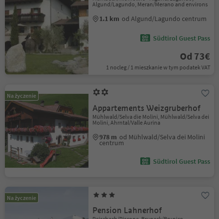
Algund/Lagundo, Meran/Merano and environs
1.1 km
od Algund/Lagundo centrum
Südtirol Guest Pass
Od 73€
1 nocleg / 1 mieszkanie w tym podatek VAT
Na życzenie
Appartements Weizgruberhof
Mühlwald/Selva die Molini, Mühlwald/Selva dei
Molini, Ahrntal/Valle Aurina
978 m
od Mühlwald/Selva dei Molini
centrum
Südtirol Guest Pass
Na życzenie
Pension Lahnerhof
Reischach/Riscone, Bruneck/Brunico,