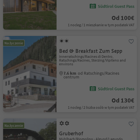
Südtirol Guest Pass
Od 100€
1 nocleg / 1 mieszkanie w tym podatek VAT
Na życzenie
Bed & Breakfast Zum Sepp
Innerratschings/Racines di Dentro,
Ratschings/Racines, Sterzing/Vipiteno and
environs
7.6 km
od Ratschings/Racines
centrum
Südtirol Guest Pass
Od 130€
1 nocleg / 2 liczba osób w tym podatek VAT
Na życzenie
Gruberhof
Mühlbach/Riomolino - Algund/Lagundo,