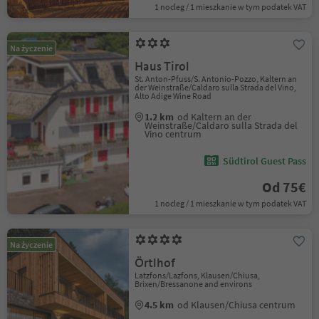
1 nocleg / 1 mieszkanie w tym podatek VAT
Na życzenie
Haus Tirol
St. Anton-Pfuss/S. Antonio-Pozzo, Kaltern an
der Weinstraße/Caldaro sulla Strada del Vino,
Alto Adige Wine Road
1.2 km
od Kaltern an der
Weinstraße/Caldaro sulla Strada del
Vino centrum
Südtirol Guest Pass
Od 75€
1 nocleg / 1 mieszkanie w tym podatek VAT
Na życzenie
Örtlhof
Latzfons/Lazfons, Klausen/Chiusa,
Brixen/Bressanone and environs
4.5 km
od Klausen/Chiusa centrum