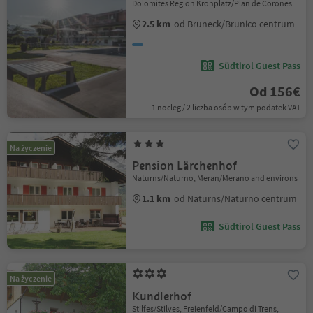
Dolomites Region Kronplatz/Plan de Corones
2.5 km
od Bruneck/Brunico centrum
Südtirol Guest Pass
Od 156€
1 nocleg / 2 liczba osób w tym podatek VAT
Na życzenie
Pension Lärchenhof
Naturns/Naturno, Meran/Merano and environs
1.1 km
od Naturns/Naturno centrum
Südtirol Guest Pass
Na życzenie
Kundlerhof
Stilfes/Stilves, Freienfeld/Campo di Trens,