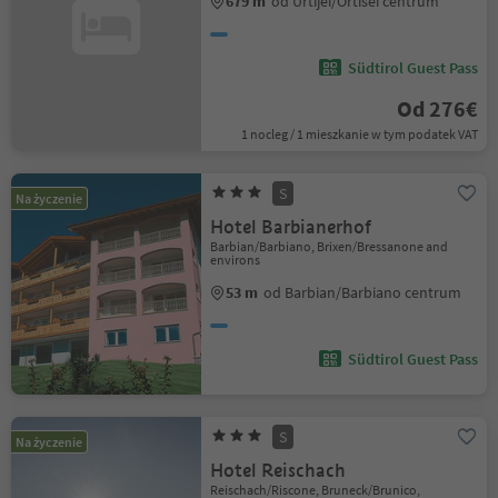
679 m
od Urtijëi/Ortisei centrum
Südtirol Guest Pass
Od 276€
1 nocleg / 1 mieszkanie w tym podatek VAT
S
Na życzenie
Hotel Barbianerhof
Barbian/Barbiano, Brixen/Bressanone and
environs
53 m
od Barbian/Barbiano centrum
Südtirol Guest Pass
S
Na życzenie
Hotel Reischach
Reischach/Riscone, Bruneck/Brunico,