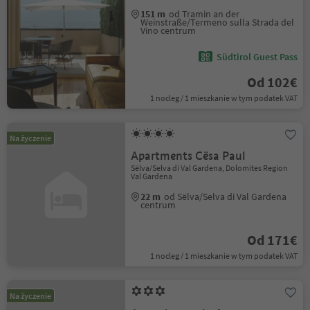
151 m
od Tramin an der
Weinstraße/Termeno sulla Strada del
Vino centrum
Südtirol Guest Pass
Od 102€
1 nocleg / 1 mieszkanie w tym podatek VAT
Na życzenie
Apartments Cësa Paul
Sëlva/Selva di Val Gardena, Dolomites Region
Val Gardena
22 m
od Sëlva/Selva di Val Gardena
centrum
Od 171€
1 nocleg / 1 mieszkanie w tym podatek VAT
Na życzenie