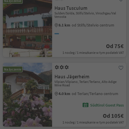
Na życzenie
Haus Tusculum
Sulden/Solda, Stilfs/Stelvio, Vinschgau/Val
Venosta
8.1 km
od Stilfs/Stelvio centrum
Od 75€
1 nocleg / 1 mieszkanie w tym podatek VAT
Na życzenie
Haus Jägerheim
Vilpian/Vilpiano, Terlan/Terlano, Alto Adige
Wine Road
4.0 km
od Terlan/Terlano centrum
Südtirol Guest Pass
Od 105€
1 nocleg / 1 mieszkanie w tym podatek VAT