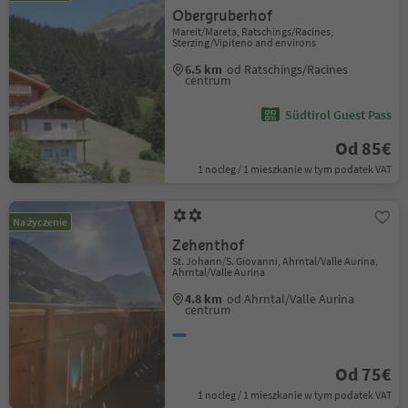
Obergruberhof
Mareit/Mareta, Ratschings/Racines,
Sterzing/Vipiteno and environs
6.5 km
od Ratschings/Racines
centrum
Südtirol Guest Pass
Od 85€
1 nocleg / 1 mieszkanie w tym podatek VAT
Na życzenie
Zehenthof
St. Johann/S. Giovanni, Ahrntal/Valle Aurina,
Ahrntal/Valle Aurina
4.8 km
od Ahrntal/Valle Aurina
centrum
Od 75€
1 nocleg / 1 mieszkanie w tym podatek VAT