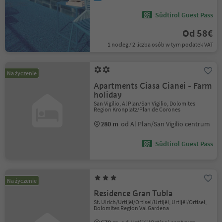
Südtirol Guest Pass
Od 58€
1 nocleg / 2 liczba osób w tym podatek VAT
Na życzenie
Apartments Ciasa Cianei - Farm
holiday
San Vigilio, Al Plan/San Vigilio, Dolomites
Region Kronplatz/Plan de Corones
280 m
od Al Plan/San Vigilio centrum
Südtirol Guest Pass
Na życzenie
Residence Gran Tubla
St. Ulrich/Urtijëi/Ortisei/Urtijëi, Urtijëi/Ortisei,
Dolomites Region Val Gardena