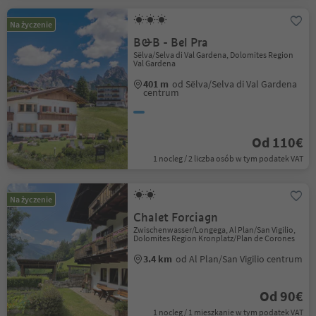
Na życzenie
B&B - Bel Pra
Sëlva/Selva di Val Gardena, Dolomites Region
Val Gardena
401 m
od Sëlva/Selva di Val Gardena
centrum
Od 110€
1 nocleg / 2 liczba osób w tym podatek VAT
Na życzenie
Chalet Forciagn
Zwischenwasser/Longega, Al Plan/San Vigilio,
Dolomites Region Kronplatz/Plan de Corones
3.4 km
od Al Plan/San Vigilio centrum
Od 90€
1 nocleg / 1 mieszkanie w tym podatek VAT