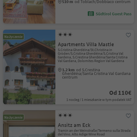
510 m
od Toblach/Dobbiaco centrum
Südtirol Guest Pass
Na życzenie
Apartments Villa Mastle
S.Cristina Gherdëina/St.Christina in
Gröden/S.Cristina Gherdëina/S.Cristina Val
Gardena, S.Crestina Gherdëina/Santa Cristina
Val Gardana, Dolomites Region Val Gardena
1.2 km
od S.Crestina
Gherdëina/Santa Cristina Val Gardana
centrum
Od 110€
1 nocleg / 1 mieszkanie w tym podatek VAT
Na życzenie
Ansitz am Eck
Tramin an der Weinstraße/Termeno sulla Strada
del Vino, Alto Adige Wine Road