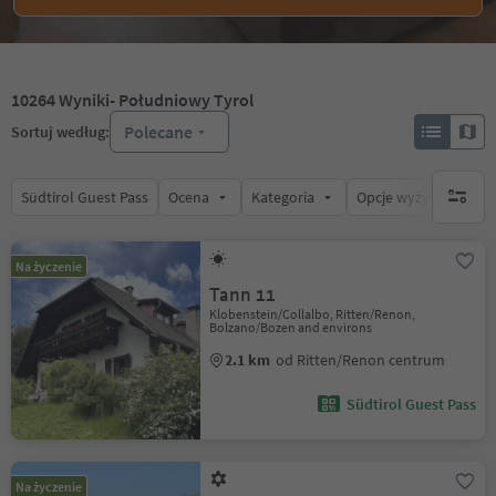
10264
Wyniki
- Południowy Tyrol
Polecane
Sortuj według:
Südtirol Guest Pass
Ocena
Kategoria
Opcje wyżywienia
brak ak
Na życzenie
Tann 11
Klobenstein/Collalbo, Ritten/Renon,
Bolzano/Bozen and environs
2.1 km
od Ritten/Renon centrum
Südtirol Guest Pass
Na życzenie