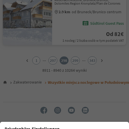
Dolomites Region Kronplatz/Plan de Corones
2.9 km
od Bruneck/Brunico centrum
Südtirol Guest Pass
Od 82€
1 nocleg / 2 liczba osób w tym podatek VAT
1
2
...
...
1
297
298
299
343
3
4
8911 - 8940 z 10264 wyniki
5
6
Zakwaterowanie
Wszystkie miejsca noclegowe w Południowym
7
8
9
10
11
12
13
14
Język: Polski