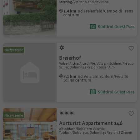
Sterzing/Vipiteno and environs
1.4 km
od Freienfeld/Campo di Trens
centrum
Südtirol Guest Pass
Na życzenie
Breierhof
Völser Aicha/Aica di Fiè, Völs am Schlern/Fiè allo
Sciliar, Dolomites Region Seiser Alm
3.1 km
od Völs am Schlern/Fiè allo
Sciliar centrum
Südtirol Guest Pass
Na życzenie
Aurturist Appartement 146
Alttoblach/Dobbiaco Vecchia,
Toblach/Dobbiaco, Dolomites Region 3 Zinnen