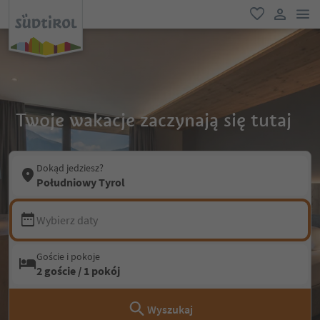
lin
ulubione
link uży
Twoje wakacje zaczynają się tutaj
Dokąd jedziesz?
Południowy Tyrol
Wybierz daty
Goście i pokoje
2 goście / 1 pokój
Wyszukaj