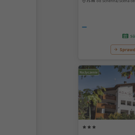
75 m
od Schenna/Scena c
Sü
Sprawd
Na życzenie