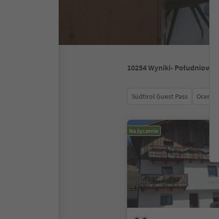
10254
Wyniki
- Południowy 
Südtirol Guest Pass
Ocena
Na życzenie