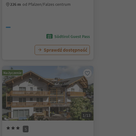
226 m
od Pfalzen/Falzes centrum
Südtirol Guest Pass
Sprawdź dostępność
Na życzenie
1/13
S