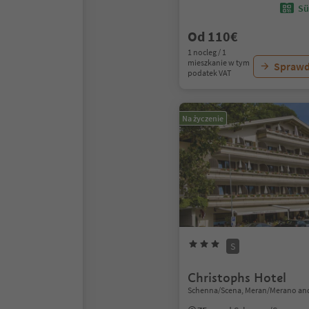
Sü
Od 110€
1 nocleg / 1
mieszkanie w tym
Sprawd
podatek VAT
Na życzenie
S
Christophs Hotel
Schenna/Scena, Meran/Merano and