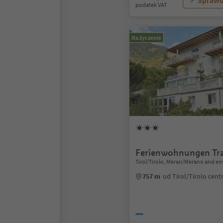
Sprawd
podatek VAT
Na życzenie
Ferienwohnungen Tra
Tirol/Tirolo, Meran/Merano and en
757 m
od Tirol/Tirolo cen