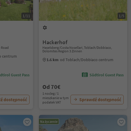
1/11
1/5
Hackerhof
e Road
Haselsberg/Costa Nosellari, Toblach/Dobbiaco,
Dolomites Region 3 Zinnen
o centrum
1.6 km
od Toblach/Dobbiaco centrum
dtirol Guest Pass
Südtirol Guest Pass
Od 70€
1 nocleg / 1
mieszkanie w tym
ź dostępność
Sprawdź dostępność
podatek VAT
Na życzenie