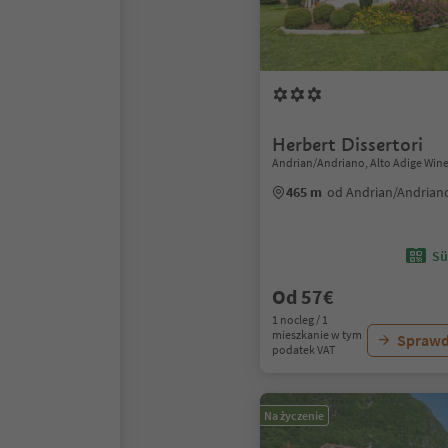
Herbert Dissertori
Andrian/Andriano, Alto Adige Win
465 m
od Andrian/Andrian
Sü
Od 57€
1 nocleg / 1
mieszkanie w tym
Sprawd
podatek VAT
Na życzenie