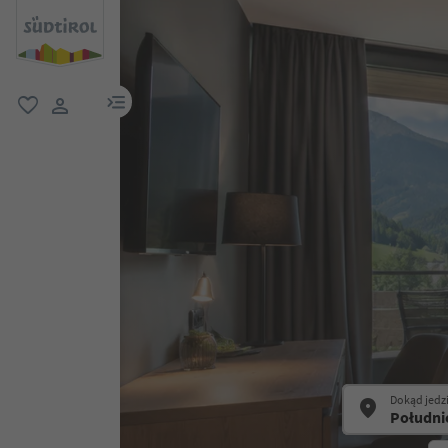
link menu
ulubione
link użytkownika
Dokąd jedz