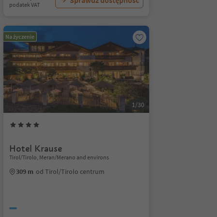
Sprawdź dostępność
podatek VAT
Na życzenie
1/30
Hotel Krause
Tirol/Tirolo, Meran/Merano and environs
309 m
od Tirol/Tirolo centrum