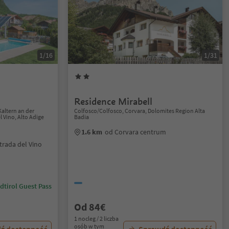
1/16
1/31
Residence Mirabell
Kaltern an der
Colfosco/Colfosco, Corvara, Dolomites Region Alta
l Vino, Alto Adige
Badia
1.6 km
od Corvara centrum
trada del Vino
dtirol Guest Pass
Od 84€
1 nocleg / 2 liczba
osób w tym