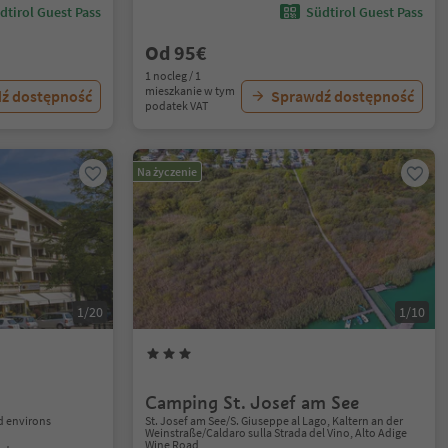
dtirol Guest Pass
Südtirol Guest Pass
Od 95€
1 nocleg / 1
mieszkanie w tym
ź dostępność
Sprawdź dostępność
podatek VAT
Na życzenie
1/20
1/10
Camping St. Josef am See
 environs
St. Josef am See/S. Giuseppe al Lago, Kaltern an der
Weinstraße/Caldaro sulla Strada del Vino, Alto Adige
Wine Road