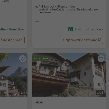
entrum
4.6 km
od Kaltern an der
Weinstraße/Caldaro sulla Strada del Vino
centrum
dtirol Guest Pass
Südtirol Guest Pass
ź dostępność
Sprawdź dostępność
Na życzenie
1/9
1/13