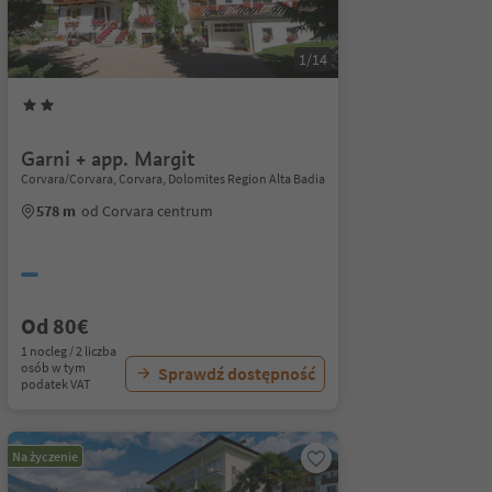
1/14
Garni + app. Margit
Corvara/Corvara, Corvara, Dolomites Region Alta Badia
578 m
od Corvara centrum
Od 80€
1 nocleg / 2 liczba
osób w tym
Sprawdź dostępność
podatek VAT
Na życzenie