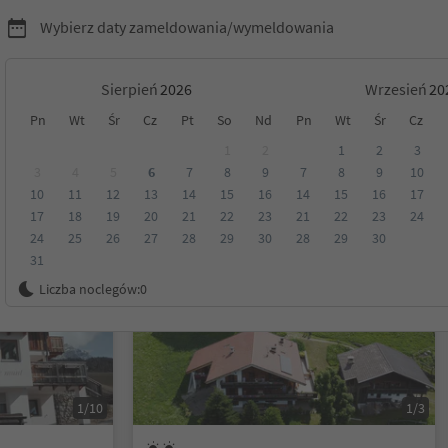
Wybierz daty zameldowania/wymeldowania
Sierpień
Wrzesień
Pn
Wt
Śr
Cz
Pt
So
Nd
Pn
Wt
Śr
Cz
Tyrol
1
2
1
2
3
3
4
5
6
7
8
9
7
8
9
10
10
11
12
13
14
15
16
14
15
16
17
Kategoria
Opcje wyżywienia
Ekologiczne zakwaterowanie
17
18
19
20
21
22
23
21
22
23
24
24
25
26
27
28
29
30
28
29
30
31
Na życzenie
Liczba noclegów:
0
1/10
1/3