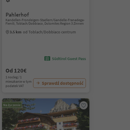
Pahlerhof
Kandellen-Frondeigen-Stadlern/Gandelle-Franadega-
Fienili, Toblach/Dobbiaco, Dolomites Region 3 Zinnen
3.5 km
od Toblach/Dobbiaco centrum
Südtirol Guest Pass
Od 120€
1 nocleg / 1
mieszkanie w tym
Sprawdź dostępność
podatek VAT
Na życzenie