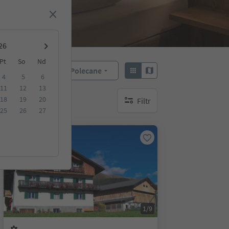
Pt
So
Nd
Polecane
Sortuj według:
4
5
6
11
12
13
18
19
20
Filtr
brak aktywnych filtrów
25
26
27
Na życzenie
1/9