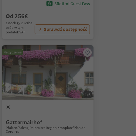
Südtirol Guest Pass
Od 256€
1 nocleg / 2 liczba
osób w tym
Sprawdź dostępność
podatek VAT
Na życzenie
1/6
Gattermairhof
Pfalzen/Falzes, Dolomites Region Kronplatz/Plan de
Corones