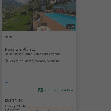
1/19
Pension Planta
Meran/Merano, Meran/Merano and environs
1.9 km
od Meran/Merano centrum
Südtirol Guest Pass
Od 110€
1 nocleg / 2 liczba
osób w tym