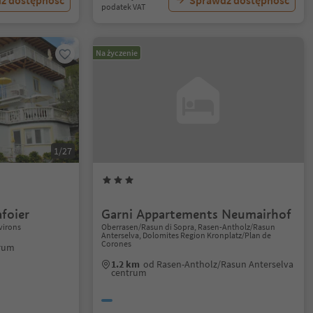
ź dostępność
Sprawdź dostępność
podatek VAT
Na życzenie
1/27
foier
Garni Appartements Neumairhof
virons
Oberrasen/Rasun di Sopra, Rasen-Antholz/Rasun
Anterselva, Dolomites Region Kronplatz/Plan de
Corones
trum
1.2 km
od Rasen-Antholz/Rasun Anterselva
centrum