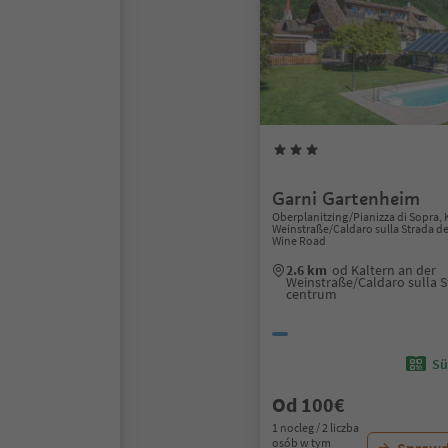
Garni Gartenheim
Oberplanitzing/Pianizza di Sopra, 
Weinstraße/Caldaro sulla Strada de
Wine Road
2.6 km
od Kaltern an der
Weinstraße/Caldaro sulla S
centrum
Sü
Od 100€
1 nocleg / 2 liczba
osób w tym