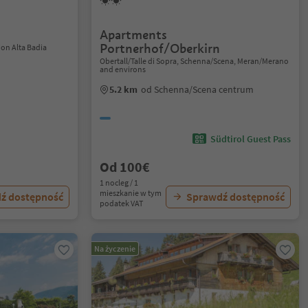
Apartments
Portnerhof/Oberkirn
ion Alta Badia
Obertall/Talle di Sopra, Schenna/Scena, Meran/Merano
and environs
5.2 km
od Schenna/Scena centrum
Südtirol Guest Pass
Od 100€
1 nocleg / 1
mieszkanie w tym
ź dostępność
Sprawdź dostępność
podatek VAT
Na życzenie