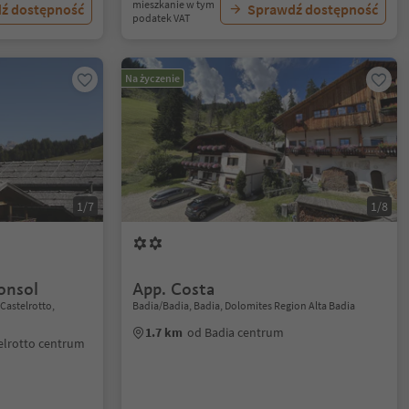
mieszkanie w tym
ź dostępność
Sprawdź dostępność
podatek VAT
Na życzenie
1/7
1/8
onsol
App. Costa
/Castelrotto,
Badia/Badia, Badia, Dolomites Region Alta Badia
1.7 km
od Badia centrum
elrotto centrum