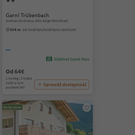
Garni Trübenbach
Andrian/Andriano, Alto Adige Wine Road
664 m
od Andrian/Andriano centrum
Südtirol Guest Pass
Od 64€
1 nocleg / 2 liczba
osób w tym
Sprawdź dostępność
podatek VAT
Na życzenie