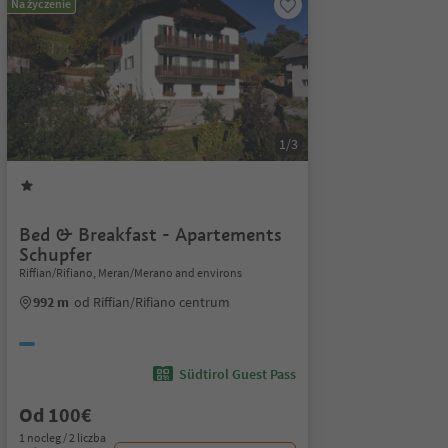
Na życzenie
1/3
Bed & Breakfast - Apartements
Schupfer
Riffian/Rifiano, Meran/Merano and environs
992 m
od Riffian/Rifiano centrum
Südtirol Guest Pass
Od 100€
1 nocleg / 2 liczba