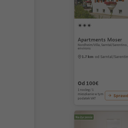
Apartments Moser
Nordheim/Villa, Sarntal/Sarentino
environs
1.7 km
od Sarntal/Sarenti
Od 100€
1 nocleg / 1
mieszkanie w tym
Sprawd
podatek VAT
Na życzenie