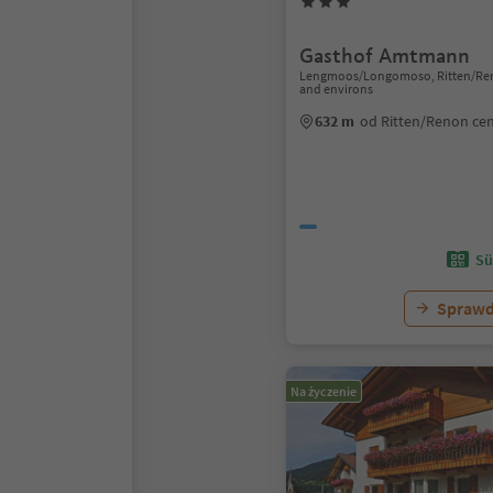
Gasthof Amtmann
Lengmoos/Longomoso, Ritten/Re
and environs
632 m
od Ritten/Renon ce
Sü
Sprawd
Na życzenie