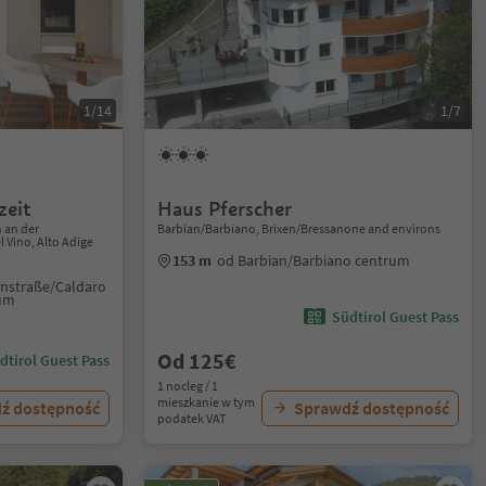
1/14
1/7
zeit
Haus Pferscher
n an der
Barbian/Barbiano, Brixen/Bressanone and environs
l Vino, Alto Adige
153 m
od Barbian/Barbiano centrum
instraße/Caldaro
rum
Südtirol Guest Pass
Od 125€
dtirol Guest Pass
1 nocleg / 1
mieszkanie w tym
ź dostępność
Sprawdź dostępność
podatek VAT