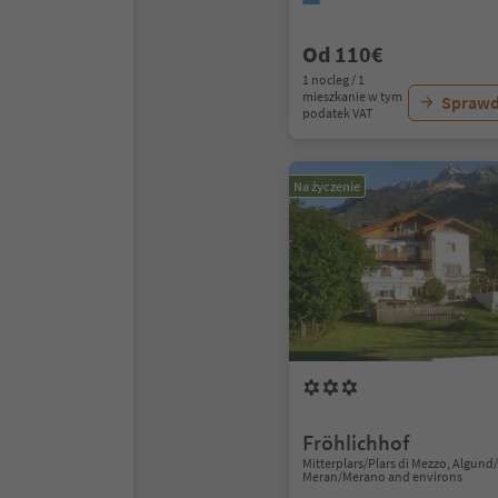
Od 110€
1 nocleg / 1
mieszkanie w tym
Sprawd
podatek VAT
Na życzenie
Fröhlichhof
Mitterplars/Plars di Mezzo, Algun
Meran/Merano and environs