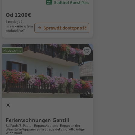
Südtirol Guest Pass
Od 1200€
1 nocleg / 1
mieszkanie w tym
Sprawdź dostępność
podatek VAT
Na życzenie
1/4
Ferienwohnungen Gentili
St. Pauls/S. Paolo - Eppan/Appiano, Eppan an der
Weinstaße/Appiano sulla Strada del Vino, Alto Adige
Wine Road