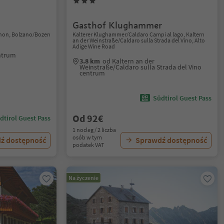
Gasthof Klughammer
non, Bolzano/Bozen
Kalterer Klughammer/Caldaro Campi al lago, Kaltern
an der Weinstraße/Caldaro sulla Strada del Vino, Alto
Adige Wine Road
ntrum
3.8 km
od Kaltern an der
Weinstraße/Caldaro sulla Strada del Vino
centrum
Südtirol Guest Pass
Od 92€
dtirol Guest Pass
1 nocleg / 2 liczba
osób w tym
ź dostępność
Sprawdź dostępność
podatek VAT
Na życzenie