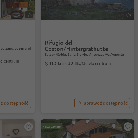
1/3
1/6
Rifugio del
Coston/Hintergrathütte
, Bolzano/Bozen and
Sulden/Solda, Stilfs/Stelvio, Vinschgau/Val Venosta
no centrum
11.2 km
od Stilfs/Stelvio centrum
ź dostępność
Sprawdź dostępność
Na życzenie