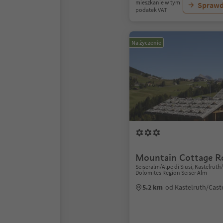
mieszkanie w tym
Sprawd
podatek VAT
Na życzenie
Mountain Cottage R
Seiseralm/Alpe di Siusi, Kastelruth
Dolomites Region Seiser Alm
5.2 km
od Kastelruth/Cast