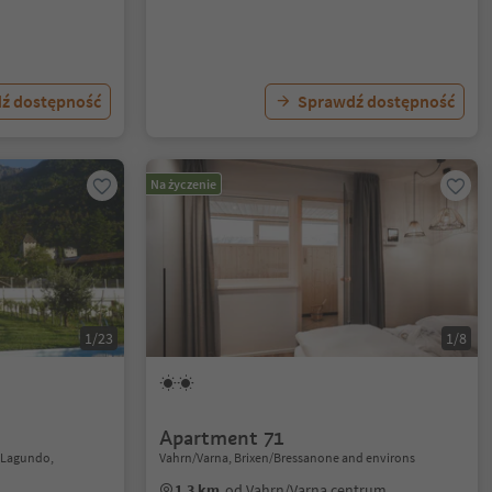
ź dostępność
Sprawdź dostępność
Na życzenie
1/23
1/8
Apartment 71
d/Lagundo,
Vahrn/Varna, Brixen/Bressanone and environs
1.3 km
od Vahrn/Varna centrum