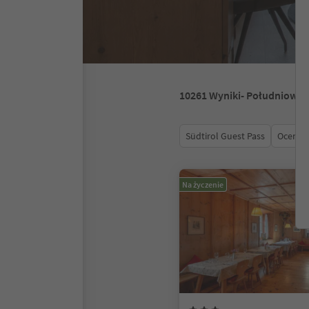
10261
Wyniki
- Południowy 
Südtirol Guest Pass
Ocena
Na życzenie