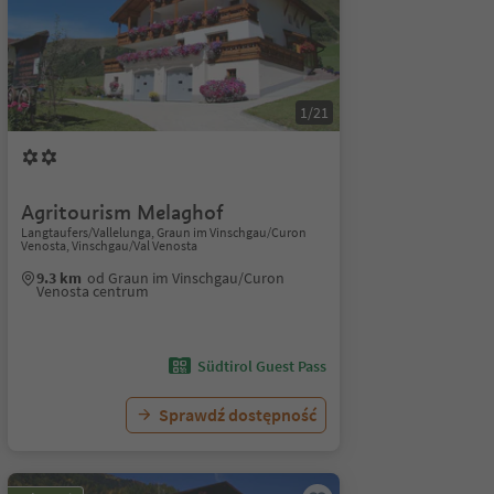
1/21
Agritourism Melaghof
Langtaufers/Vallelunga, Graun im Vinschgau/Curon
Venosta, Vinschgau/Val Venosta
9.3 km
od Graun im Vinschgau/Curon
Venosta centrum
Südtirol Guest Pass
Sprawdź dostępność