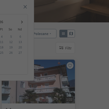
Pt
So
Nd
Polecane
Sortuj według:
4
5
6
11
12
13
18
19
20
Filtr
brak aktywnych filtrów
25
26
27
Na życzenie
1/22