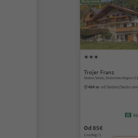
Na życzenie
Trojer Franz
Sexten/Sesto, Dolomites Region 3 
484 m
od Sexten/Sesto ce
Sü
Od 85€
1 nocleg / 1