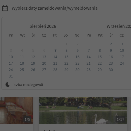
Wybierz daty zameldowania/wymeldowania
Sierpień
Wrzesień
Pn
Wt
Śr
Cz
Pt
So
Nd
Pn
Wt
Śr
Cz
Tyrol
1
2
1
2
3
3
4
5
6
7
8
9
7
8
9
10
10
11
12
13
14
15
16
14
15
16
17
Kategoria
Opcje wyżywienia
Ekologiczne zakwaterowanie
17
18
19
20
21
22
23
21
22
23
24
24
25
26
27
28
29
30
28
29
30
31
Na życzenie
Liczba noclegów:
0
1/5
1/17