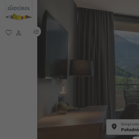
link menu
ulubione
link użytkownika
Dokąd jedz