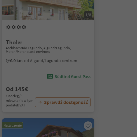
1/8
Tholer
Aschbach/Rio Lagundo, Algund/Lagundo,
Meran/Merano and environs
6.0 km
od Algund/Lagundo centrum
Südtirol Guest Pass
Od 145€
1 nocleg / 1
mieszkanie w tym
Sprawdź dostępność
podatek VAT
Na życzenie