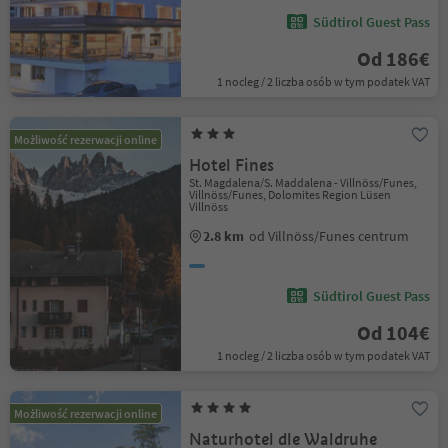
Südtirol Guest Pass
Od 186€
1 nocleg / 2 liczba osób w tym podatek VAT
Możliwość rezerwacji online
Hotel Fines
St. Magdalena/S. Maddalena - Villnöss/Funes,
Villnöss/Funes, Dolomites Region Lüsen
Villnöss
2.8 km
od Villnöss/Funes centrum
Südtirol Guest Pass
Od 104€
1 nocleg / 2 liczba osób w tym podatek VAT
Możliwość rezerwacji online
Naturhotel dle Waldruhe