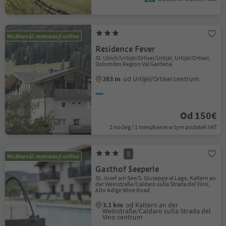
Możliwość rezerwacji online
Residence Fever
St. Ulrich/Urtijëi/Ortisei/Urtijëi, Urtijëi/Ortisei,
Dolomites Region Val Gardena
283 m
od Urtijëi/Ortisei centrum
Od 150€
1 nocleg / 1 mieszkanie w tym podatek VAT
S
Możliwość rezerwacji online
Gasthof Seeperle
St. Josef am See/S. Giuseppe al Lago, Kaltern an
der Weinstraße/Caldaro sulla Strada del Vino,
Alto Adige Wine Road
3.1 km
od Kaltern an der
Weinstraße/Caldaro sulla Strada del
Vino centrum