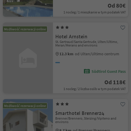
Od 80€
1 nocleg / 1 mieszkanie w tym podatek VAT
Możliwość rezerwacji online
Hotel Arnstein
St. Gertraud/Santa Gertrude, Ulten/Ultimo,
Meran/Merano and environs
12.3 km
od Ulten/Ultimo centrum
Südtirol Guest Pass
Od 118€
1 nocleg / 2 liczba osób w tym podatek VAT
Możliwość rezerwacji online
Smarthotel Brenner24
Brenner/Brennero, Sterzing/Vipiteno and
environs
8.7 km
od Brenner/Brennero