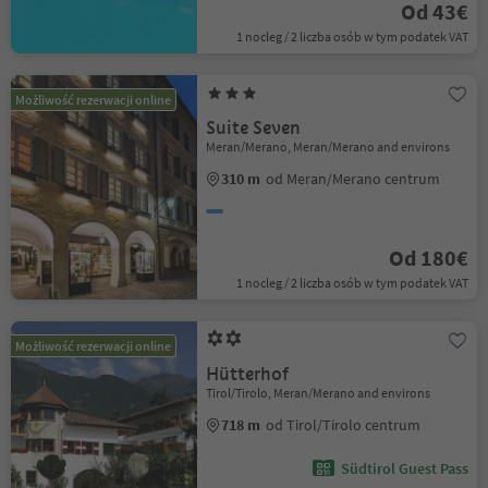
Od 43€
1 nocleg / 2 liczba osób w tym podatek VAT
Możliwość rezerwacji online
Suite Seven
Meran/Merano, Meran/Merano and environs
310 m
od Meran/Merano centrum
Od 180€
1 nocleg / 2 liczba osób w tym podatek VAT
Możliwość rezerwacji online
Hütterhof
Tirol/Tirolo, Meran/Merano and environs
718 m
od Tirol/Tirolo centrum
Südtirol Guest Pass