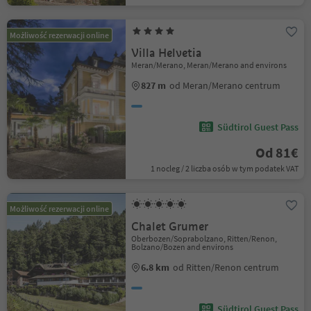
Możliwość rezerwacji online
Villa Helvetia
Meran/Merano, Meran/Merano and environs
827 m
od Meran/Merano centrum
Südtirol Guest Pass
Od 81€
1 nocleg / 2 liczba osób w tym podatek VAT
Możliwość rezerwacji online
Chalet Grumer
Oberbozen/Soprabolzano, Ritten/Renon,
Bolzano/Bozen and environs
6.8 km
od Ritten/Renon centrum
Südtirol Guest Pass