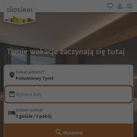
lin
ulubione
link uży
Twoje wakacje zaczynają się tutaj
Dokąd jedziesz?
Południowy Tyrol
Wybierz daty
Goście i pokoje
2 goście / 1 pokój
Wyszukaj