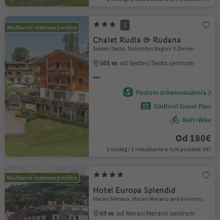
S
Możliwość rezerwacji online
Chalet Rudla & Rudana
Sexten/Sesto, Dolomites Region 3 Zinnen
501 m
od Sexten/Sesto centrum
Poziom zrównoważenia 3
Südtirol Guest Pass
Bett+Bike
Od 180€
1 nocleg / 1 mieszkanie w tym podatek VAT
Możliwość rezerwacji online
Hotel Europa Splendid
Meran/Merano, Meran/Merano and environs
69 m
od Meran/Merano centrum