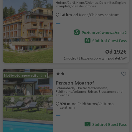
Hofern/Corti, Kiens/Chienes, Dolomites Region
Kronplatz/Plan de Corones
1.8 km
od Kiens/Chienes centrum
Poziom zrównoważenia 2
Südtirol Guest Pass
Od 192€
1 nocleg / 2 liczba osób w tym podatek VAT
Możliwość rezerwacji online
Pension Moarhof
Schrambach/S.Pietro Mezzomonte,
Feldthurns/Velturno, Brixen/Bressanone and
environs
928 m
od Feldthurns/Velturno
centrum
Südtirol Guest Pass