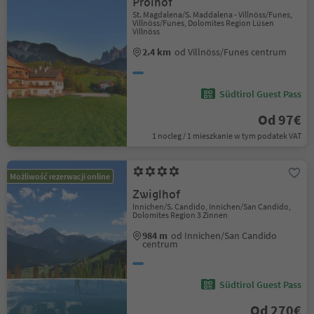
Proihof
St. Magdalena/S. Maddalena - Villnöss/Funes,
Villnöss/Funes, Dolomites Region Lüsen
Villnöss
2.4 km
od Villnöss/Funes centrum
Südtirol Guest Pass
Od 97€
1 nocleg / 1 mieszkanie w tym podatek VAT
Możliwość rezerwacji online
Zwiglhof
Innichen/S. Candido, Innichen/San Candido,
Dolomites Region 3 Zinnen
984 m
od Innichen/San Candido
centrum
Südtirol Guest Pass
Od 270€