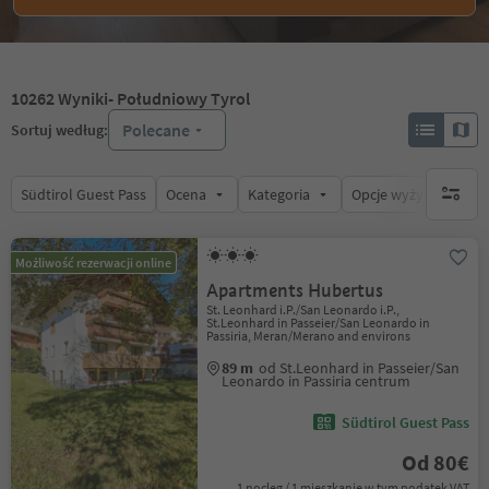
10262
Wyniki
- Południowy Tyrol
Polecane
Sortuj według:
Südtirol Guest Pass
Ocena
Kategoria
Opcje wyżywienia
brak ak
Możliwość rezerwacji online
Apartments Hubertus
St. Leonhard i.P./San Leonardo i.P.,
St.Leonhard in Passeier/San Leonardo in
Passiria, Meran/Merano and environs
89 m
od St.Leonhard in Passeier/San
Leonardo in Passiria centrum
Südtirol Guest Pass
Od 80€
1 nocleg / 1 mieszkanie w tym podatek VAT