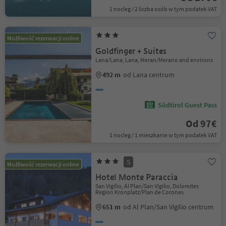
1 nocleg / 2 liczba osób w tym podatek VAT
Możliwość rezerwacji online
Goldfinger + Suites
Lana/Lana, Lana, Meran/Merano and environs
492 m
od Lana centrum
Südtirol Guest Pass
Od 97€
1 nocleg / 1 mieszkanie w tym podatek VAT
S
Możliwość rezerwacji online
Hotel Monte Paraccia
San Vigilio, Al Plan/San Vigilio, Dolomites
Region Kronplatz/Plan de Corones
651 m
od Al Plan/San Vigilio centrum