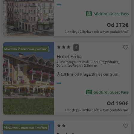
Südtirol Guest Pass
Od 172€
1 nocleg / 2 liczba osób w tym podatek VAT
S
Możliwość rezerwacji online
Hotel Erika
Ausserprags/Braies di Fuori, Prags/Braies,
Dolomites Region 3 Zinnen
1.8 km
od Prags/Braies centrum
Südtirol Guest Pass
Od 190€
1 nocleg / 2 liczba osób w tym podatek VAT
Możliwość rezerwacji online