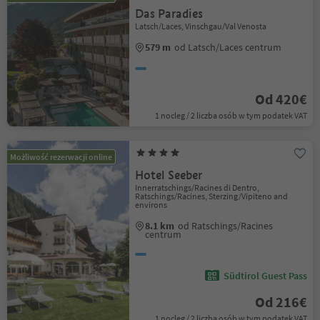
Das Paradies
Latsch/Laces, Vinschgau/Val Venosta
579 m
od Latsch/Laces centrum
Od 420€
1 nocleg / 2 liczba osób w tym podatek VAT
Możliwość rezerwacji online
Hotel Seeber
Innerratschings/Racines di Dentro,
Ratschings/Racines, Sterzing/Vipiteno and
environs
8.1 km
od Ratschings/Racines
centrum
Südtirol Guest Pass
Od 216€
1 nocleg / 2 liczba osób w tym podatek VAT