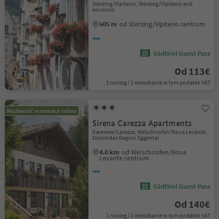
Sterzing/Vipiteno, Sterzing/Vipiteno and
environs
605 m
od Sterzing/Vipiteno centrum
Südtirol Guest Pass
Od 113€
1 nocleg / 1 mieszkanie w tym podatek VAT
Możliwość rezerwacji online
Sirena Carezza Apartments
Karersee/Carezza, Welschnofen/Nova Levante,
Dolomites Region Eggental
4.0 km
od Welschnofen/Nova
Levante centrum
Südtirol Guest Pass
Od 140€
1 nocleg / 1 mieszkanie w tym podatek VAT