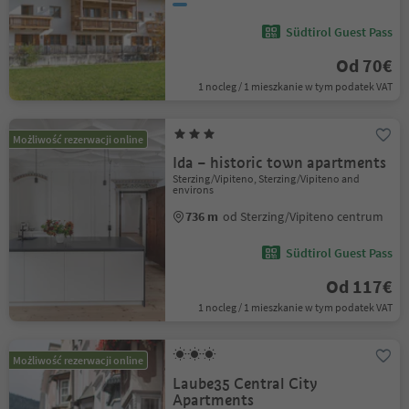
Südtirol Guest Pass
Od 70€
1 nocleg / 1 mieszkanie w tym podatek VAT
Możliwość rezerwacji online
Ida – historic town apartments
Sterzing/Vipiteno, Sterzing/Vipiteno and
environs
736 m
od Sterzing/Vipiteno centrum
Südtirol Guest Pass
Od 117€
1 nocleg / 1 mieszkanie w tym podatek VAT
Możliwość rezerwacji online
Laube35 Central City
Apartments