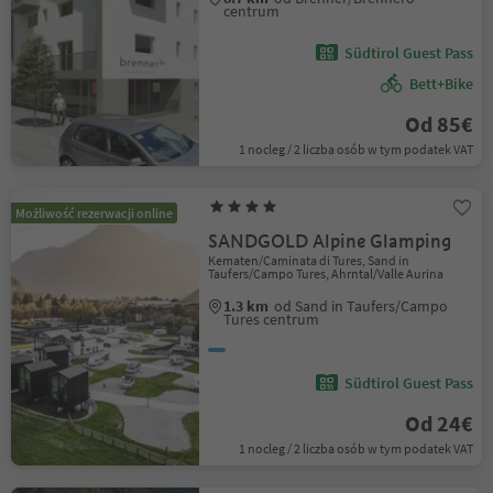
centrum
Südtirol Guest Pass
Bett+Bike
Od 85€
1 nocleg / 2 liczba osób w tym podatek VAT
Możliwość rezerwacji online
SANDGOLD Alpine Glamping
Kematen/Caminata di Tures, Sand in
Taufers/Campo Tures, Ahrntal/Valle Aurina
1.3 km
od Sand in Taufers/Campo
Tures centrum
Südtirol Guest Pass
Od 24€
1 nocleg / 2 liczba osób w tym podatek VAT