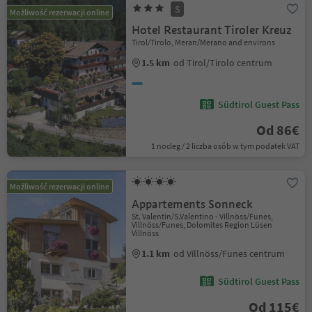
S
Możliwość rezerwacji online
Hotel Restaurant Tiroler Kreuz
Tirol/Tirolo, Meran/Merano and environs
1.5 km
od Tirol/Tirolo centrum
Südtirol Guest Pass
Od 86€
1 nocleg / 2 liczba osób w tym podatek VAT
Możliwość rezerwacji online
Appartements Sonneck
St. Valentin/S.Valentino - Villnöss/Funes,
Villnöss/Funes, Dolomites Region Lüsen
Villnöss
1.1 km
od Villnöss/Funes centrum
Südtirol Guest Pass
Od 115€