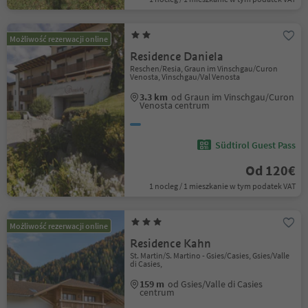
Możliwość rezerwacji online
Residence Daniela
Reschen/Resia, Graun im Vinschgau/Curon
Venosta, Vinschgau/Val Venosta
3.3 km
od Graun im Vinschgau/Curon
Venosta centrum
Südtirol Guest Pass
Od 120€
1 nocleg / 1 mieszkanie w tym podatek VAT
Możliwość rezerwacji online
Residence Kahn
St. Martin/S. Martino - Gsies/Casies, Gsies/Valle
di Casies,
159 m
od Gsies/Valle di Casies
centrum