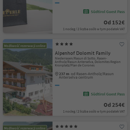
Südtirol Guest Pass
Od 152€
1 nocleg / 2 liczba osób w tym podatek VAT
Możliwość rezerwacji online
Alpenhof Dolomit Family
Niederrasen/Rasun di Sotto, Rasen-
Antholz/Rasun Anterselva, Dolomites Region
Kronplatz/Plan de Corones
237 m
od Rasen-Antholz/Rasun
Anterselva centrum
Südtirol Guest Pass
Od 254€
1 nocleg / 2 liczba osób w tym podatek VAT
Możliwość rezerwacji online