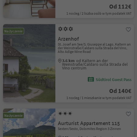
Od 112€
1 nocleg / 2 liczba osób w tym podatek VAT
Na życzenie
Arzenhof
St. Josef am See/S. Giuseppe al Lago, Kaltern an
der Weinstraße/Caldaro sulla Strada del Vino,
Alto Adige Wine Road
3.6 km
od Kaltern an der
Weinstraße/Caldaro sulla Strada del
Vino centrum
Südtirol Guest Pass
Od 140€
1 nocleg / 1 mieszkanie w tym podatek VAT
Na życzenie
Aurturist Appartement 115
Sexten/Sesto, Dolomites Region 3 Zinnen