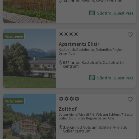
145 m
od Sexten/Sesto centrum
Südtirol Guest Pass
Na życzenie
Apartments Elisir
Kastelruth/Castelrotto, Dolomites Region
Seiser Alm
624 m
od Kastelruth/Castelrotto
centrum
Südtirol Guest Pass
Na życzenie
Zolthof
Völser Aicha/Aica di Fiè, Völs am Schlern/Fiè allo
Sciliar, Dolomites Region Seiser Alm
2.9 km
od Völs am Schlern/Fiè allo
Sciliar centrum