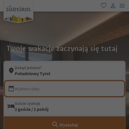
lin
ulubione
link uży
Twoje wakacje zaczynają się tutaj
Dokąd jedziesz?
Południowy Tyrol
Wybierz daty
Goście i pokoje
2 goście / 1 pokój
Wyszukaj