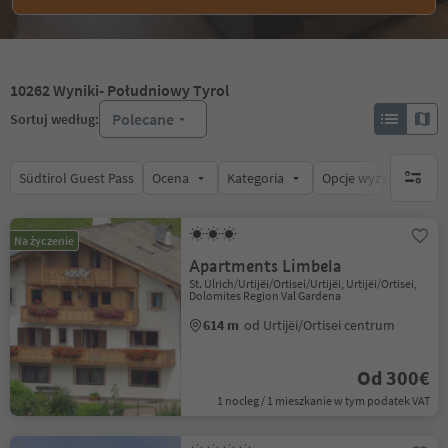
10262
Wyniki
- Południowy Tyrol
Polecane
Sortuj według:
Südtirol Guest Pass
Ocena
Kategoria
Opcje wyżywienia
brak ak
Na życzenie
Apartments Limbela
St. Ulrich/Urtijëi/Ortisei/Urtijëi, Urtijëi/Ortisei,
Dolomites Region Val Gardena
614 m
od Urtijëi/Ortisei centrum
Od 300€
1 nocleg / 1 mieszkanie w tym podatek VAT