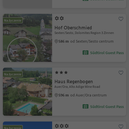
Na życzenie
Hof Oberschmied
Sexten/Sesto, Dolomites Region 3 Zinnen
586 m
od Sexten/Sesto centrum
Südtirol Guest Pass
Na życzenie
Haus Regenbogen
Auer/Ora, Alto Adige Wine Road
596 m
od Auer/Ora centrum
Südtirol Guest Pass
Na życzenie