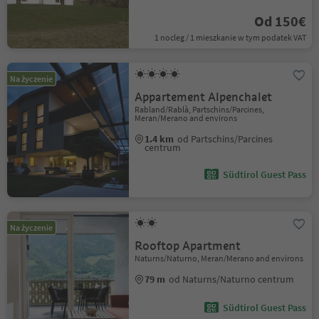
Od 150€
1 nocleg / 1 mieszkanie w tym podatek VAT
Na życzenie
Appartement Alpenchalet
Rabland/Rablà, Partschins/Parcines,
Meran/Merano and environs
1.4 km
od Partschins/Parcines
centrum
Südtirol Guest Pass
Na życzenie
Rooftop Apartment
Naturns/Naturno, Meran/Merano and environs
79 m
od Naturns/Naturno centrum
Südtirol Guest Pass