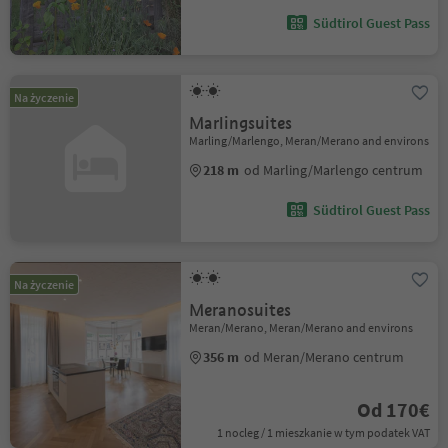
Südtirol Guest Pass
Na życzenie
Marlingsuites
Marling/Marlengo, Meran/Merano and environs
218 m
od Marling/Marlengo centrum
Südtirol Guest Pass
Na życzenie
Meranosuites
Meran/Merano, Meran/Merano and environs
356 m
od Meran/Merano centrum
Od 170€
1 nocleg / 1 mieszkanie w tym podatek VAT