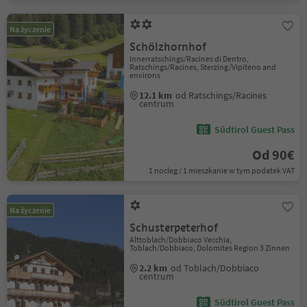
Na życzenie
Schölzhornhof
Innerratschings/Racines di Dentro,
Ratschings/Racines, Sterzing/Vipiteno and
environs
12.1 km
od Ratschings/Racines
centrum
Südtirol Guest Pass
Od 90€
1 nocleg / 1 mieszkanie w tym podatek VAT
Na życzenie
Schusterpeterhof
Alttoblach/Dobbiaco Vecchia,
Toblach/Dobbiaco, Dolomites Region 3 Zinnen
2.2 km
od Toblach/Dobbiaco
centrum
Südtirol Guest Pass