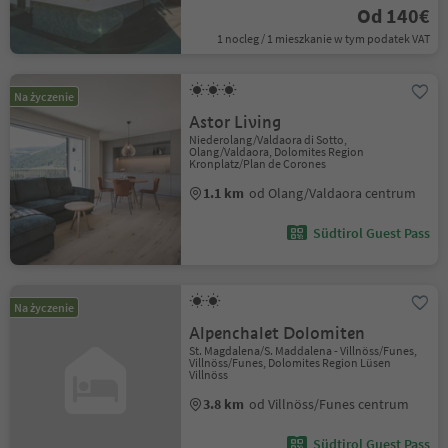
Od 140€
1 nocleg / 1 mieszkanie w tym podatek VAT
Na życzenie
Astor Living
Niederolang/Valdaora di Sotto,
Olang/Valdaora, Dolomites Region
Kronplatz/Plan de Corones
1.1 km
od Olang/Valdaora centrum
Südtirol Guest Pass
Na życzenie
Alpenchalet Dolomiten
St. Magdalena/S. Maddalena - Villnöss/Funes,
Villnöss/Funes, Dolomites Region Lüsen
Villnöss
3.8 km
od Villnöss/Funes centrum
Südtirol Guest Pass