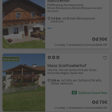
Masitterhof
Pfeffersberg/Monteponente,
Brixen/Bressanone, Brixen/Bressanone and
environs
3.0 km
od Brixen/Bressanone
centrum
Od 90€
1 nocleg / 1 mieszkanie w tym podatek VAT
Na życzenie
Maso Grattweberhof
Völs/Fiè, Völs am Schlern/Fiè allo Sciliar,
Dolomites Region Seiser Alm
328 m
od Völs am Schlern/Fiè allo
Sciliar centrum
Südtirol Guest Pass
Od 70€
1 nocleg / 1 mieszkanie w tym podatek VAT