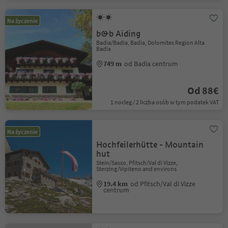
Na życzenie
b&b Aiding
Badia/Badia, Badia, Dolomites Region Alta
Badia
749 m
od Badia centrum
Od 88€
1 nocleg / 2 liczba osób w tym podatek VAT
Na życzenie
Hochfeilerhütte - Mountain
hut
Stein/Sasso, Pfitsch/Val di Vizze,
Sterzing/Vipiteno and environs
19.4 km
od Pfitsch/Val di Vizze
centrum