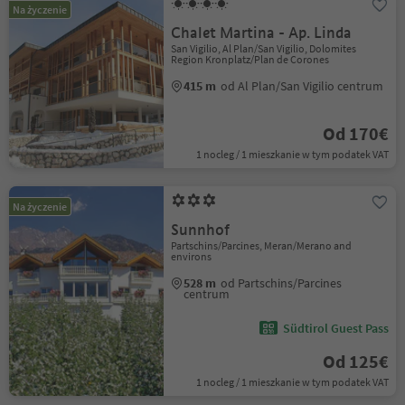
Na życzenie
Chalet Martina - Ap. Linda
San Vigilio, Al Plan/San Vigilio, Dolomites
Region Kronplatz/Plan de Corones
415 m
od Al Plan/San Vigilio centrum
Od 170€
1 nocleg / 1 mieszkanie w tym podatek VAT
Na życzenie
Sunnhof
Partschins/Parcines, Meran/Merano and
environs
528 m
od Partschins/Parcines
centrum
Südtirol Guest Pass
Od 125€
1 nocleg / 1 mieszkanie w tym podatek VAT