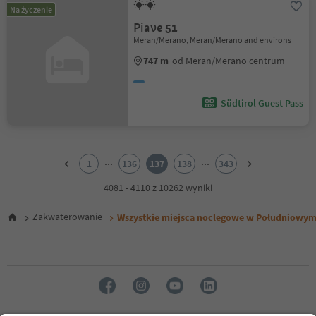
Na życzenie
Piave 51
Meran/Merano, Meran/Merano and environs
747 m
od Meran/Merano centrum
Südtirol Guest Pass
1
2
...
...
1
136
137
138
343
3
4
4081 - 4110 z 10262 wyniki
5
6
Zakwaterowanie
Wszystkie miejsca noclegowe w Południowym
7
8
9
10
11
12
13