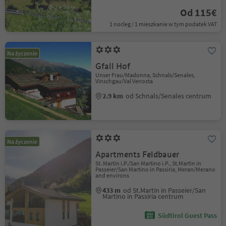
Od 115€
1 nocleg / 1 mieszkanie w tym podatek VAT
Na życzenie
Gfall Hof
Unser Frau/Madonna, Schnals/Senales,
Vinschgau/Val Venosta
2.9 km
od Schnals/Senales centrum
Na życzenie
Apartments Feldbauer
St. Martin i.P./San Martino i.P., St.Martin in
Passeier/San Martino in Passiria, Meran/Merano
and environs
433 m
od St.Martin in Passeier/San
Martino in Passiria centrum
Südtirol Guest Pass