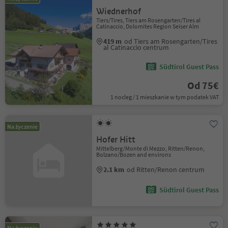
Wiednerhof
Tiers/Tires, Tiers am Rosengarten/Tires al
Catinaccio, Dolomites Region Seiser Alm
419 m
od Tiers am Rosengarten/Tires
al Catinaccio centrum
Südtirol Guest Pass
Od 75€
1 nocleg / 1 mieszkanie w tym podatek VAT
Na życzenie
Hofer Hitt
Mittelberg/Monte di Mezzo, Ritten/Renon,
Bolzano/Bozen and environs
2.1 km
od Ritten/Renon centrum
Südtirol Guest Pass
Na życzenie