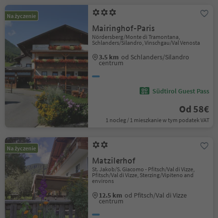
Na życzenie
Mairinghof-Paris
Nördersberg/Monte di Tramontana,
Schlanders/Silandro, Vinschgau/Val Venosta
3.5 km
od Schlanders/Silandro
centrum
Südtirol Guest Pass
Od 58€
1 nocleg / 1 mieszkanie w tym podatek VAT
Na życzenie
Matzilerhof
St. Jakob/S. Giacomo - Pfitsch/Val di Vizze,
Pfitsch/Val di Vizze, Sterzing/Vipiteno and
environs
12.5 km
od Pfitsch/Val di Vizze
centrum