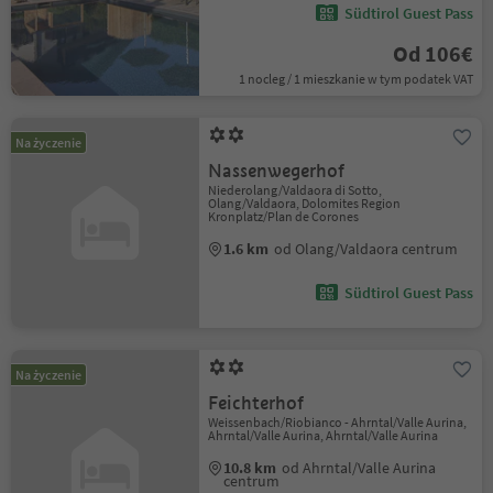
Südtirol Guest Pass
Od 106€
1 nocleg / 1 mieszkanie w tym podatek VAT
Na życzenie
Nassenwegerhof
Niederolang/Valdaora di Sotto,
Olang/Valdaora, Dolomites Region
Kronplatz/Plan de Corones
1.6 km
od Olang/Valdaora centrum
Südtirol Guest Pass
Na życzenie
Feichterhof
Weissenbach/Riobianco - Ahrntal/Valle Aurina,
Ahrntal/Valle Aurina, Ahrntal/Valle Aurina
10.8 km
od Ahrntal/Valle Aurina
centrum