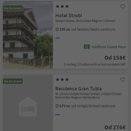
Na życzenie
Hotel Strobl
Sexten/Sesto, Dolomites Region 3 Zinnen
195 m
od Sexten/Sesto centrum
Südtirol Guest Pass
Od 158€
1 nocleg / 2 liczba osób w tym podatek VAT
Na życzenie
Residence Gran Tubla
St. Ulrich/Urtijëi/Ortisei/Urtijëi, Urtijëi/Ortisei,
Dolomites Region Val Gardena
679 m
od Urtijëi/Ortisei centrum
Od 276€