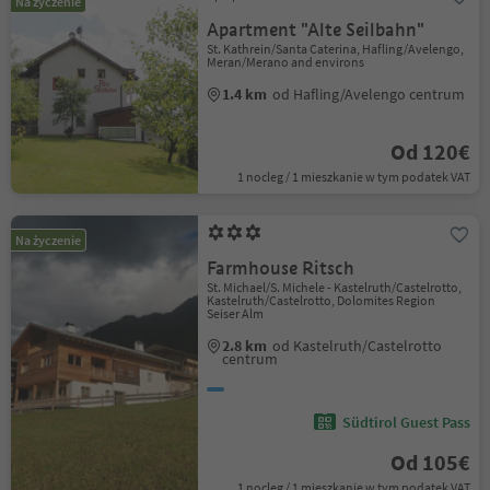
Na życzenie
Apartment "Alte Seilbahn"
St. Kathrein/Santa Caterina, Hafling/Avelengo,
Meran/Merano and environs
1.4 km
od Hafling/Avelengo centrum
Od 120€
1 nocleg / 1 mieszkanie w tym podatek VAT
Na życzenie
Farmhouse Ritsch
St. Michael/S. Michele - Kastelruth/Castelrotto,
Kastelruth/Castelrotto, Dolomites Region
Seiser Alm
2.8 km
od Kastelruth/Castelrotto
centrum
Südtirol Guest Pass
Od 105€
1 nocleg / 1 mieszkanie w tym podatek VAT