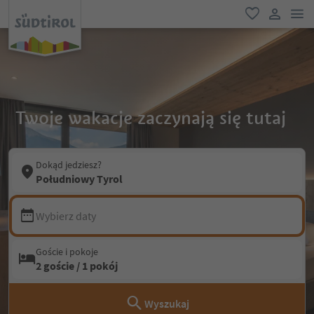
lin
ulubione
link uży
Twoje wakacje zaczynają się tutaj
Dokąd jedziesz?
Południowy Tyrol
Wybierz daty
Goście i pokoje
2 goście / 1 pokój
Wyszukaj