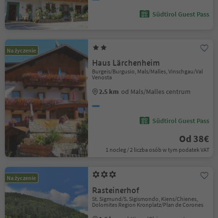
Südtirol Guest Pass
Na życzenie
Haus Lärchenheim
Burgeis/Burgusio, Mals/Malles, Vinschgau/Val
Venosta
2.5 km
od Mals/Malles centrum
Südtirol Guest Pass
Od 38€
1 nocleg / 2 liczba osób w tym podatek VAT
Na życzenie
Rasteinerhof
St. Sigmund/S. Sigismondo, Kiens/Chienes,
Dolomites Region Kronplatz/Plan de Corones