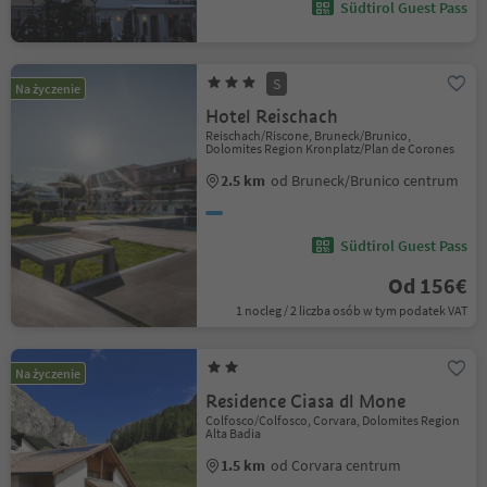
Südtirol Guest Pass
S
Na życzenie
Hotel Reischach
Reischach/Riscone, Bruneck/Brunico,
Dolomites Region Kronplatz/Plan de Corones
2.5 km
od Bruneck/Brunico centrum
Südtirol Guest Pass
Od 156€
1 nocleg / 2 liczba osób w tym podatek VAT
Na życzenie
Residence Ciasa dl Mone
Colfosco/Colfosco, Corvara, Dolomites Region
Alta Badia
1.5 km
od Corvara centrum