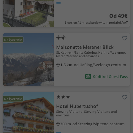
Od 49€
1 nocleg / 1 mieszkanie w tym podatek VAT
Na życzenie
Maisonette Meraner Blick
St. Kathrein/Santa Caterina, Hafling/Avelengo,
Meran/Merano and environs
1.5 km
od Hafling/Avelengo centrum
Südtirol Guest Pass
Na życzenie
Hotel Hubertushof
Sterzing/Vipiteno, Sterzing/Vipiteno and
environs
360 m
od Sterzing/Vipiteno centrum