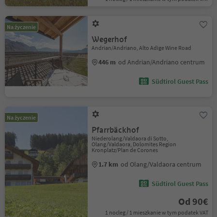
Na życzenie
Wegerhof
Andrian/Andriano, Alto Adige Wine Road
446 m
od Andrian/Andriano centrum
Südtirol Guest Pass
Na życzenie
Pfarrbäckhof
Niederolang/Valdaora di Sotto,
Olang/Valdaora, Dolomites Region
Kronplatz/Plan de Corones
1.7 km
od Olang/Valdaora centrum
Südtirol Guest Pass
Od 90€
1 nocleg / 1 mieszkanie w tym podatek VAT