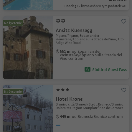
1 nocleg / 2 liczba osób w tym podatek VAT
Na życzenie
Ansitz Kuensegg
Pigeno/Pigano, Eppan an der
Weinstaße/Appiano sulla Strada del Vino, Alto
Adige Wine Road
551 m
od Eppan an der
Weinstaße/Appiano sulla Strada del
Vino centrum
Südtirol Guest Pass
Na życzenie
Hotel Krone
Brunico città/Bruneck Stadt, Bruneck/Brunico,
Dolomites Region Kronplatz/Plan de Corones
449 m
od Bruneck/Brunico centrum