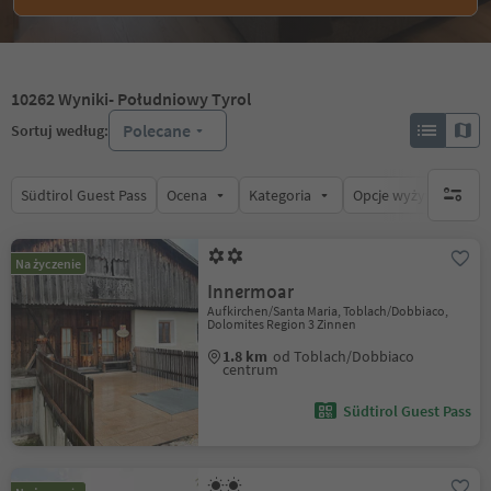
10262
Wyniki
- Południowy Tyrol
Polecane
Sortuj według:
Südtirol Guest Pass
Ocena
Kategoria
Opcje wyżywienia
brak ak
Na życzenie
Innermoar
Aufkirchen/Santa Maria, Toblach/Dobbiaco,
Dolomites Region 3 Zinnen
1.8 km
od Toblach/Dobbiaco
centrum
Südtirol Guest Pass