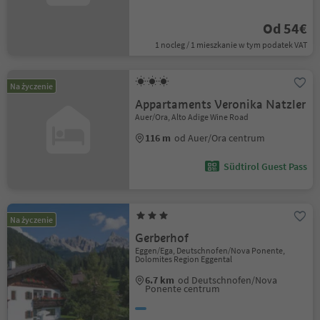
Od 54€
1 nocleg / 1 mieszkanie w tym podatek VAT
Na życzenie
Appartaments Veronika Natzler
Auer/Ora, Alto Adige Wine Road
116 m
od Auer/Ora centrum
Südtirol Guest Pass
Na życzenie
Gerberhof
Eggen/Ega, Deutschnofen/Nova Ponente,
Dolomites Region Eggental
6.7 km
od Deutschnofen/Nova
Ponente centrum