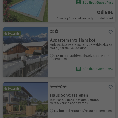
Südtirol Guest Pass
Od 68€
1 nocleg / 1 mieszkanie w tym podatek VAT
Na życzenie
Appartements Hanskofl
Mühlwald/Selva die Molini, Mühlwald/Selva dei
Molini, Ahrntal/Valle Aurina
942 m
od Mühlwald/Selva dei Molini
centrum
Südtirol Guest Pass
Na życzenie
Haus Schwarzlehen
Tschirland/Cirlano, Naturns/Naturno,
Meran/Merano and environs
1.5 km
od Naturns/Naturno centrum