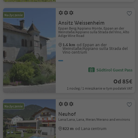
Na życzenie
Ansitz Weissenheim
Eppan Berg/Appiano Monte, Eppan an der
Weinstaße/Appiano sulla Strada del Vino, Alto
Adige Wine Road
1.6 km
od Eppan an der
Weinstaße/Appiano sulla Strada del
Vino centrum
Südtirol Guest Pass
Od 85€
1 nocleg / 1 mieszkanie w tym podatek VAT
Na życzenie
Neuhof
Lana/Lana, Lana, Meran/Merano and environs
822 m
od Lana centrum