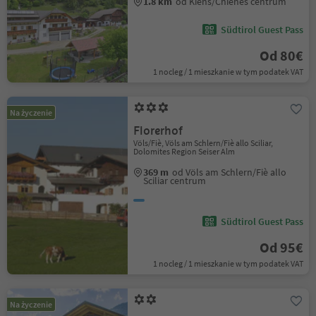
1.8 km
od Kiens/Chienes centrum
Südtirol Guest Pass
Od 80€
1 nocleg / 1 mieszkanie w tym podatek VAT
Na życzenie
Florerhof
Völs/Fiè, Völs am Schlern/Fiè allo Sciliar,
Dolomites Region Seiser Alm
369 m
od Völs am Schlern/Fiè allo
Sciliar centrum
Südtirol Guest Pass
Od 95€
1 nocleg / 1 mieszkanie w tym podatek VAT
Na życzenie