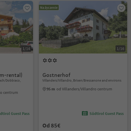
Na życzenie
1/14
1/16
m-rental)
Gostnerhof
lach/Dobbiaco,
Villanders/Villandro, Brixen/Bressanone and environs
95 m
od Villanders/Villandro centrum
co centrum
dtirol Guest Pass
Südtirol Guest Pass
Od 85€