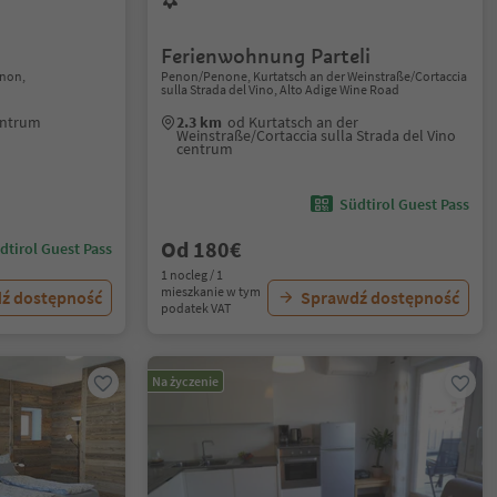
Ferienwohnung Parteli
enon,
Penon/Penone, Kurtatsch an der Weinstraße/Cortaccia
sulla Strada del Vino, Alto Adige Wine Road
entrum
2.3 km
od Kurtatsch an der
Weinstraße/Cortaccia sulla Strada del Vino
centrum
Südtirol Guest Pass
Od 180€
dtirol Guest Pass
1 nocleg / 1
mieszkanie w tym
ź dostępność
Sprawdź dostępność
podatek VAT
Na życzenie