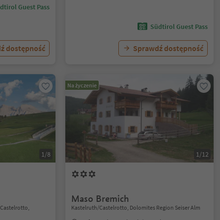
dtirol Guest Pass
Südtirol Guest Pass
ź dostępność
Sprawdź dostępność
Na życzenie
1/8
1/12
Maso Bremich
/Castelrotto,
Kastelruth/Castelrotto, Dolomites Region Seiser Alm