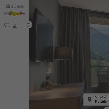
link menu
ulubione
link użytkownika
Dokąd jedz