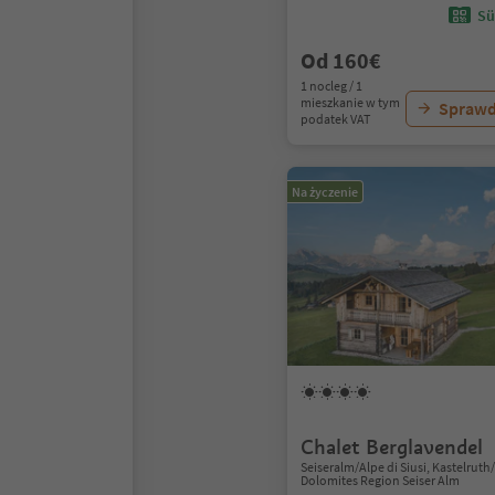
Sü
Od 160€
1 nocleg / 1
mieszkanie w tym
Sprawd
podatek VAT
Na życzenie
Chalet Berglavendel
Seiseralm/Alpe di Siusi, Kastelruth
Dolomites Region Seiser Alm