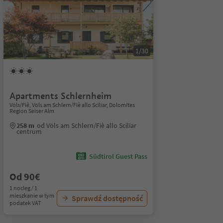
1/30
Apartments Schlernheim
Völs/Fiè, Völs am Schlern/Fiè allo Sciliar, Dolomites
Region Seiser Alm
258 m
od Völs am Schlern/Fiè allo Sciliar
centrum
Südtirol Guest Pass
Od 90€
1 nocleg / 1
mieszkanie w tym
Sprawdź dostępność
podatek VAT