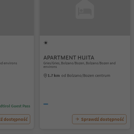
APARTMENT HUITA
nd environs
Gries/Gries, Bolzano/Bozen, Bolzano/Bozen and
environs
1.7 km
od Bolzano/Bozen centrum
dtirol Guest Pass
ź dostępność
Sprawdź dostępność