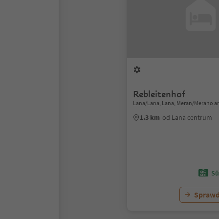
Rebleitenhof
Lana/Lana, Lana, Meran/Merano a
1.3 km
od Lana centrum
Sü
Sprawd