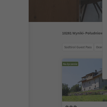
10261
Wyniki
- Południowy 
Südtirol Guest Pass
Ocena
Na życzenie