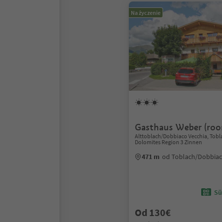
Na życzenie
Gasthaus Weber (roo
Alttoblach/Dobbiaco Vecchia, Tob
Dolomites Region 3 Zinnen
471 m
od Toblach/Dobbia
Sü
Od 130€