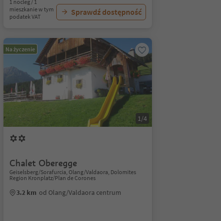
1 nocleg / 1
mieszkanie w tym
Sprawdź dostępność
podatek VAT
Na życzenie
1/4
Chalet Oberegge
Geiselsberg/Sorafurcia, Olang/Valdaora, Dolomites
Region Kronplatz/Plan de Corones
3.2 km
od Olang/Valdaora centrum