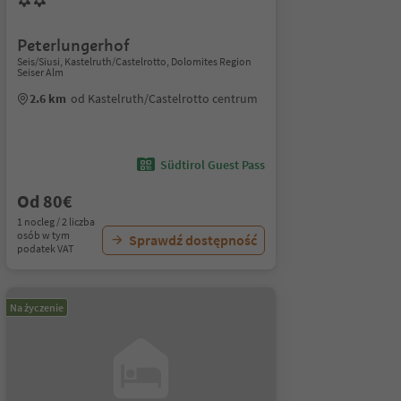
Peterlungerhof
Seis/Siusi, Kastelruth/Castelrotto, Dolomites Region
Seiser Alm
2.6 km
od Kastelruth/Castelrotto centrum
Südtirol Guest Pass
Od 80€
1 nocleg / 2 liczba
osób w tym
Sprawdź dostępność
podatek VAT
Na życzenie