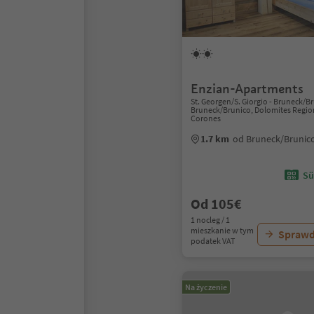
Enzian-Apartments
St. Georgen/S. Giorgio - Bruneck/B
Bruneck/Brunico, Dolomites Regio
Corones
1.7 km
od Bruneck/Brunic
Sü
Od 105€
1 nocleg / 1
mieszkanie w tym
Sprawd
podatek VAT
Na życzenie