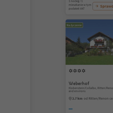
1 nocleg / 1
mieszkanie w tym
Sprawd
podatek VAT
Na życzenie
Weberhof
Klobenstein/Collalbo, Ritten/Ren
and environs
2.7 km
od Ritten/Renon c