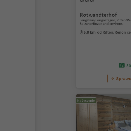
Rotwandterhof
Lengstein/Longostagno, Ritten/R
Bolzano/Bozen and environs
5.8 km
od Ritten/Renon c
Sü
Sprawd
Na życzenie