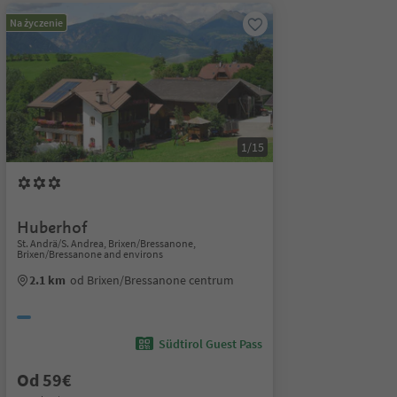
Na życzenie
1/15
Huberhof
St. Andrä/S. Andrea, Brixen/Bressanone,
Brixen/Bressanone and environs
2.1 km
od Brixen/Bressanone centrum
Südtirol Guest Pass
Od 59€