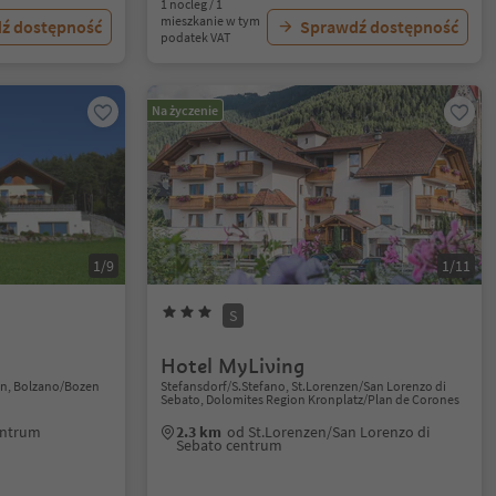
1 nocleg / 1
mieszkanie w tym
ź dostępność
Sprawdź dostępność
podatek VAT
Na życzenie
1/9
1/11
S
Hotel MyLiving
on, Bolzano/Bozen
Stefansdorf/S.Stefano, St.Lorenzen/San Lorenzo di
Sebato, Dolomites Region Kronplatz/Plan de Corones
entrum
2.3 km
od St.Lorenzen/San Lorenzo di
Sebato centrum