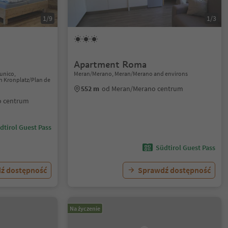
1/9
1/3
Apartment Roma
runico,
Meran/Merano, Meran/Merano and environs
n Kronplatz/Plan de
552 m
od Meran/Merano centrum
o centrum
dtirol Guest Pass
Südtirol Guest Pass
ź dostępność
Sprawdź dostępność
Na życzenie