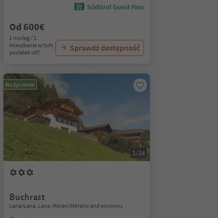
Südtirol Guest Pass
Od 600€
1 nocleg / 1
mieszkanie w tym
Sprawdź dostępność
podatek VAT
Na życzenie
1/24
Buchrast
Lana/Lana, Lana, Meran/Merano and environs