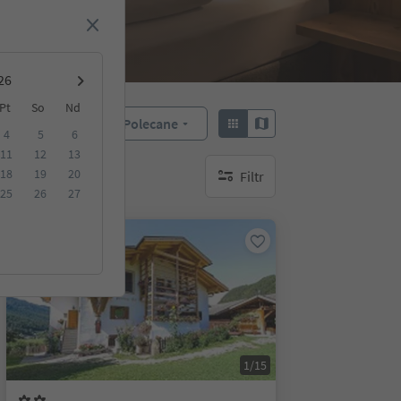
Pt
So
Nd
Polecane
Sortuj według:
4
5
6
11
12
13
18
19
20
Filtr
brak aktywnych filtrów
25
26
27
Na życzenie
1/15