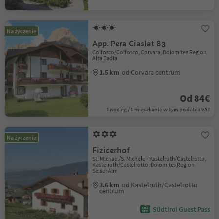
Na życzenie
App. Pera Ciaslat 83
Colfosco/Colfosco, Corvara, Dolomites Region
Alta Badia
1.5 km
od Corvara centrum
Od 84€
1 nocleg / 1 mieszkanie w tym podatek VAT
Na życzenie
Fiziderhof
St. Michael/S. Michele - Kastelruth/Castelrotto,
Kastelruth/Castelrotto, Dolomites Region
Seiser Alm
3.6 km
od Kastelruth/Castelrotto
centrum
Südtirol Guest Pass