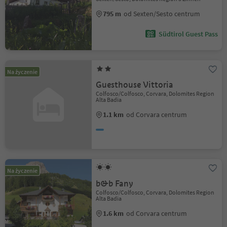
795 m
od Sexten/Sesto centrum
Südtirol Guest Pass
Na życzenie
Guesthouse Vittoria
Colfosco/Colfosco, Corvara, Dolomites Region
Alta Badia
1.1 km
od Corvara centrum
Na życzenie
b&b Fany
Colfosco/Colfosco, Corvara, Dolomites Region
Alta Badia
1.6 km
od Corvara centrum