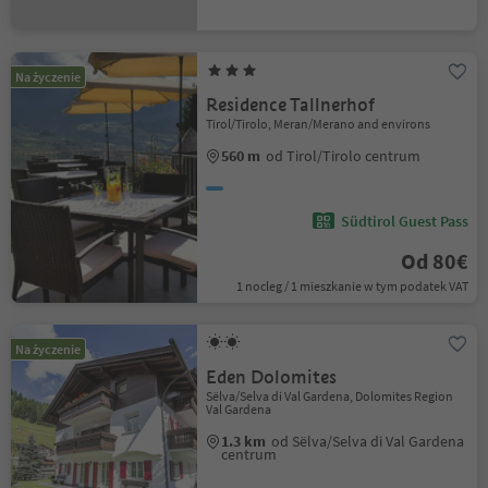
Na życzenie
Residence Tallnerhof
Tirol/Tirolo, Meran/Merano and environs
560 m
od Tirol/Tirolo centrum
Südtirol Guest Pass
Od 80€
1 nocleg / 1 mieszkanie w tym podatek VAT
Na życzenie
Eden Dolomites
Sëlva/Selva di Val Gardena, Dolomites Region
Val Gardena
1.3 km
od Sëlva/Selva di Val Gardena
centrum