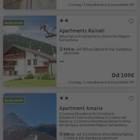
1 nocleg / 1 mieszkanie w tym podatek VAT
Na życzenie
Apartments Rainell
Sëlva/Selva di Val Gardena, Dolomites Region
Val Gardena
418 m
od Sëlva/Selva di Val Gardena
centrum
Od 100€
1 nocleg / 1 mieszkanie w tym podatek VAT
Na życzenie
Apartment Amalia
S.Cristina Gherdëina/St.Christina in
Gröden/S.Cristina Gherdëina/S.Cristina Val
Gardena, S.Crestina Gherdëina/Santa Cristina
Val Gardana, Dolomites Region Val Gardena
606 m
od S.Crestina Gherdëina/Santa
Cristina Val Gardana centrum