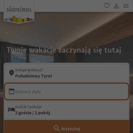
lin
ulubione
link uży
Twoje wakacje zaczynają się tutaj
Dokąd jedziesz?
Południowy Tyrol
Wybierz daty
Goście i pokoje
2 goście / 1 pokój
Wyszukaj