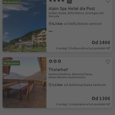
S
Na życzenie
Alpin Spa Hotel die Post
Sulden/Solda, Stilfs/Stelvio, Vinschgau/Val
Venosta
8.3 km
od Stilfs/Stelvio centrum
Od 240€
1 nocleg / 2 liczba osób w tym podatek VAT
Na życzenie
Tholerhof
Verdins/Verdines, Schenna/Scena,
Meran/Merano and environs
2.6 km
od Schenna/Scena centrum
Od 130€
1 nocleg / 1 mieszkanie w tym podatek VAT
1