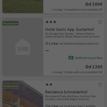
Od 100€
1 nocleg / 1 mieszkanie w tym podatek VAT
Na życzenie
Hotel Garni App. Gurterhof
St. Georgen/San Giorgio - Schenna/Scena,
Schenna/Scena, Meran/Merano and environs
1.3 km
od Schenna/Scena centrum
Südtirol Guest Pass
Od 126€
1 nocleg / 2 liczba osób w tym podatek VAT
Na życzenie
Residence Schneiderhof
Winnebach/Prato alla Drava, Innichen/San
Candido, Dolomites Region 3 Zinnen
6.2 km
od Innichen/San Candido