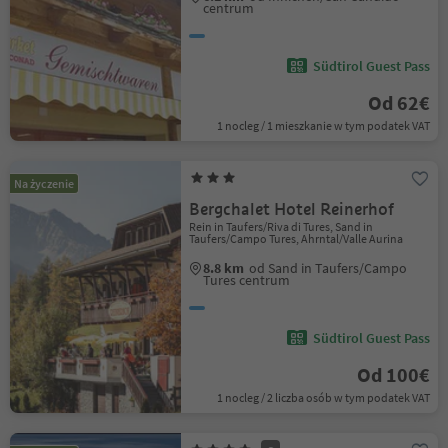
centrum
Südtirol Guest Pass
Od 62€
1 nocleg / 1 mieszkanie w tym podatek VAT
Na życzenie
Bergchalet Hotel Reinerhof
Rein in Taufers/Riva di Tures, Sand in
Taufers/Campo Tures, Ahrntal/Valle Aurina
8.8 km
od Sand in Taufers/Campo
Tures centrum
Südtirol Guest Pass
Od 100€
1 nocleg / 2 liczba osób w tym podatek VAT