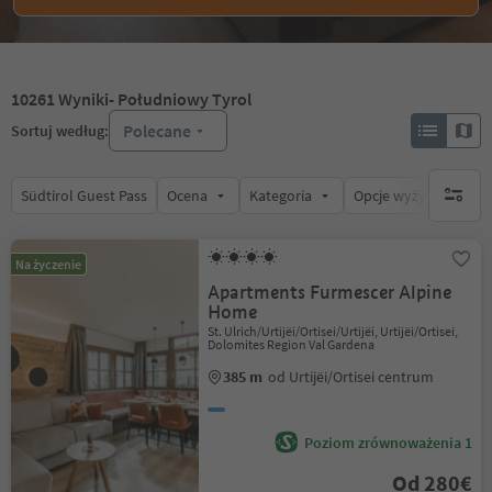
10261
Wyniki
- Południowy Tyrol
Polecane
Sortuj według:
Südtirol Guest Pass
Ocena
Kategoria
Opcje wyżywienia
brak ak
Na życzenie
Apartments Furmescer Alpine
Home
St. Ulrich/Urtijëi/Ortisei/Urtijëi, Urtijëi/Ortisei,
Dolomites Region Val Gardena
385 m
od Urtijëi/Ortisei centrum
Poziom zrównoważenia 1
Od 280€