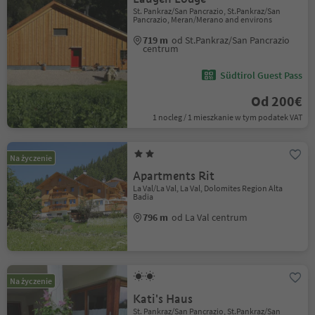
St. Pankraz/San Pancrazio, St.Pankraz/San
Pancrazio, Meran/Merano and environs
719 m
od St.Pankraz/San Pancrazio
centrum
Südtirol Guest Pass
Od 200€
1 nocleg / 1 mieszkanie w tym podatek VAT
Na życzenie
Apartments Rit
La Val/La Val, La Val, Dolomites Region Alta
Badia
796 m
od La Val centrum
Na życzenie
Kati's Haus
St. Pankraz/San Pancrazio, St.Pankraz/San