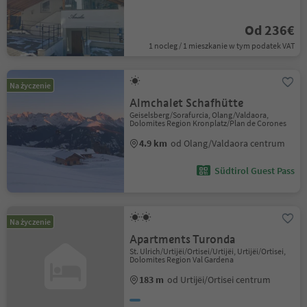
Od 236€
1 nocleg / 1 mieszkanie w tym podatek VAT
Na życzenie
Almchalet Schafhütte
Geiselsberg/Sorafurcia, Olang/Valdaora,
Dolomites Region Kronplatz/Plan de Corones
4.9 km
od Olang/Valdaora centrum
Südtirol Guest Pass
Na życzenie
Apartments Turonda
St. Ulrich/Urtijëi/Ortisei/Urtijëi, Urtijëi/Ortisei,
Dolomites Region Val Gardena
183 m
od Urtijëi/Ortisei centrum