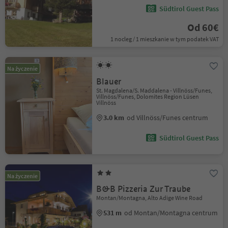
Südtirol Guest Pass
Od 60€
1 nocleg / 1 mieszkanie w tym podatek VAT
Na życzenie
Blauer
St. Magdalena/S. Maddalena - Villnöss/Funes,
Villnöss/Funes, Dolomites Region Lüsen
Villnöss
3.0 km
od Villnöss/Funes centrum
Südtirol Guest Pass
Na życzenie
B&B Pizzeria Zur Traube
Montan/Montagna, Alto Adige Wine Road
531 m
od Montan/Montagna centrum