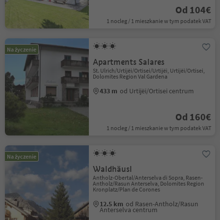
Od 104€
1 nocleg / 1 mieszkanie w tym podatek VAT
Na życzenie
Apartments Salares
St. Ulrich/Urtijëi/Ortisei/Urtijëi, Urtijëi/Ortisei,
Dolomites Region Val Gardena
433 m
od Urtijëi/Ortisei centrum
Od 160€
1 nocleg / 1 mieszkanie w tym podatek VAT
Na życzenie
Waldhäusl
Antholz-Obertal/Anterselva di Sopra, Rasen-
Antholz/Rasun Anterselva, Dolomites Region
Kronplatz/Plan de Corones
12.5 km
od Rasen-Antholz/Rasun
Anterselva centrum