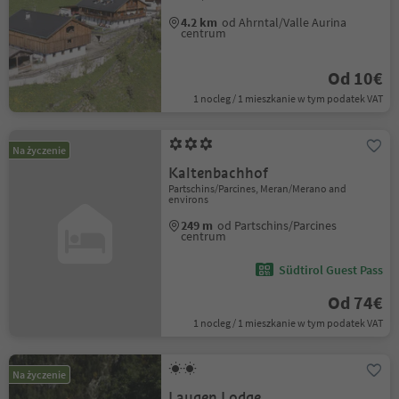
4.2 km
od Ahrntal/Valle Aurina
centrum
Od 10€
1 nocleg / 1 mieszkanie w tym podatek VAT
Na życzenie
Kaltenbachhof
Partschins/Parcines, Meran/Merano and
environs
249 m
od Partschins/Parcines
centrum
Südtirol Guest Pass
Od 74€
1 nocleg / 1 mieszkanie w tym podatek VAT
Na życzenie
Laugen Lodge