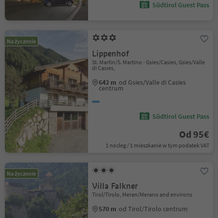
Südtirol Guest Pass
Na życzenie
Lippenhof
St. Martin/S. Martino - Gsies/Casies, Gsies/Valle
di Casies,
642 m
od Gsies/Valle di Casies
centrum
Südtirol Guest Pass
Od 95€
1 nocleg / 1 mieszkanie w tym podatek VAT
Na życzenie
Villa Falkner
Tirol/Tirolo, Meran/Merano and environs
570 m
od Tirol/Tirolo centrum