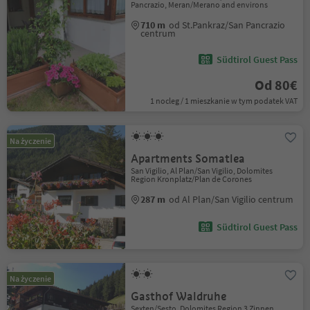
Pancrazio, Meran/Merano and environs
710 m
od St.Pankraz/San Pancrazio
centrum
Südtirol Guest Pass
Od 80€
1 nocleg / 1 mieszkanie w tym podatek VAT
Na życzenie
Apartments Somatlea
San Vigilio, Al Plan/San Vigilio, Dolomites
Region Kronplatz/Plan de Corones
287 m
od Al Plan/San Vigilio centrum
Südtirol Guest Pass
Na życzenie
Gasthof Waldruhe
Sexten/Sesto, Dolomites Region 3 Zinnen