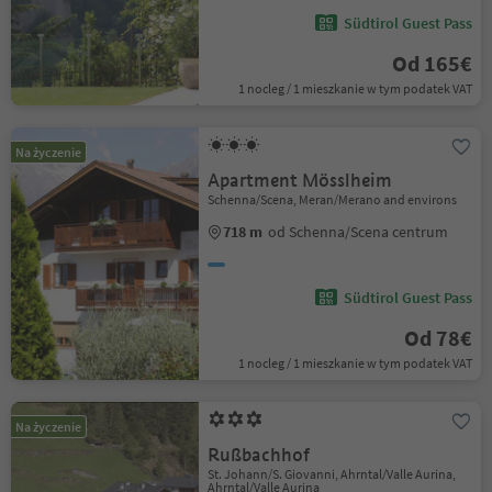
Südtirol Guest Pass
Od 165€
1 nocleg / 1 mieszkanie w tym podatek VAT
Na życzenie
Apartment Mösslheim
Schenna/Scena, Meran/Merano and environs
718 m
od Schenna/Scena centrum
Südtirol Guest Pass
Od 78€
1 nocleg / 1 mieszkanie w tym podatek VAT
Na życzenie
Rußbachhof
St. Johann/S. Giovanni, Ahrntal/Valle Aurina,
Ahrntal/Valle Aurina