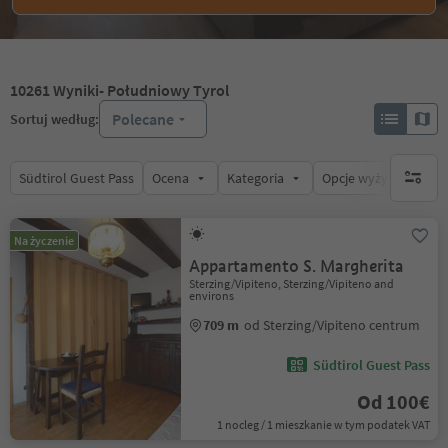
10261
Wyniki
- Południowy Tyrol
Polecane
Sortuj według:
Südtirol Guest Pass
Ocena
Kategoria
Opcje wyżywienia
brak ak
Na życzenie
Appartamento S. Margherita
Sterzing/Vipiteno, Sterzing/Vipiteno and
environs
709 m
od Sterzing/Vipiteno centrum
Südtirol Guest Pass
Od 100€
1 nocleg / 1 mieszkanie w tym podatek VAT