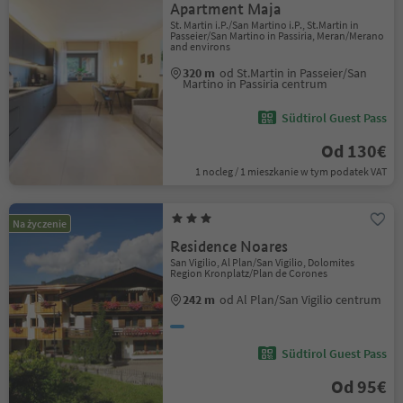
Apartment Maja
St. Martin i.P./San Martino i.P., St.Martin in
Passeier/San Martino in Passiria, Meran/Merano
and environs
320 m
od St.Martin in Passeier/San
Martino in Passiria centrum
Südtirol Guest Pass
Od 130€
1 nocleg / 1 mieszkanie w tym podatek VAT
Na życzenie
Residence Noares
San Vigilio, Al Plan/San Vigilio, Dolomites
Region Kronplatz/Plan de Corones
242 m
od Al Plan/San Vigilio centrum
Südtirol Guest Pass
Od 95€