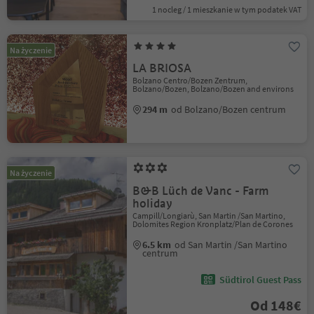
1 nocleg / 1 mieszkanie w tym podatek VAT
Na życzenie
LA BRIOSA
Bolzano Centro/Bozen Zentrum,
Bolzano/Bozen, Bolzano/Bozen and environs
294 m
od Bolzano/Bozen centrum
Na życzenie
B&B Lüch de Vanc - Farm
holiday
Campill/Longiarù, San Martin /San Martino,
Dolomites Region Kronplatz/Plan de Corones
6.5 km
od San Martin /San Martino
centrum
Südtirol Guest Pass
Od 148€