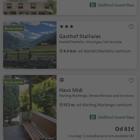
Südtirol Guest Pass
Na życzenie
Gasthof Stallwies
Martell/Martello, Vinschgau/Val Venosta
4.0 km
od Martell/Martello centrum
Na życzenie
Haus Midi
Marling/Marlengo, Meran/Merano and environs
972 m
od Marling/Marlengo centrum
Südtirol Guest Pass
Od 81€
1 nocleg / 1 mieszkanie w tym podatek VAT