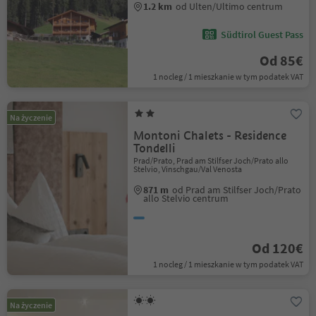
1.2 km
od Ulten/Ultimo centrum
Südtirol Guest Pass
Od 85€
1 nocleg / 1 mieszkanie w tym podatek VAT
Na życzenie
Montoni Chalets - Residence
Tondelli
Prad/Prato, Prad am Stilfser Joch/Prato allo
Stelvio, Vinschgau/Val Venosta
871 m
od Prad am Stilfser Joch/Prato
allo Stelvio centrum
Od 120€
1 nocleg / 1 mieszkanie w tym podatek VAT
Na życzenie