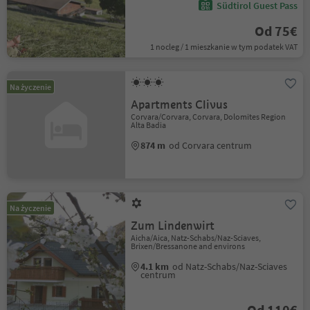
Südtirol Guest Pass
Od 75€
1 nocleg / 1 mieszkanie w tym podatek VAT
Na życzenie
Apartments Clivus
Corvara/Corvara, Corvara, Dolomites Region
Alta Badia
874 m
od Corvara centrum
Na życzenie
Zum Lindenwirt
Aicha/Aica, Natz-Schabs/Naz-Sciaves,
Brixen/Bressanone and environs
4.1 km
od Natz-Schabs/Naz-Sciaves
centrum
Od 110€