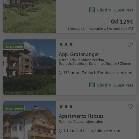
Südtirol Guest Pass
Od 129€
1 nocleg / 1 mieszkanie w tym podatek VAT
Na życzenie
App. Grafenanger
Alttoblach/Dobbiaco Vecchia,
Toblach/Dobbiaco, Dolomites Region 3 Zinnen
133 m
od Toblach/Dobbiaco centrum
Südtirol Guest Pass
Na życzenie
Apartments Hatzes
Tschöfas/Ceves, Lajen/Laion,
1.1 km
od Lajen/Laion centrum