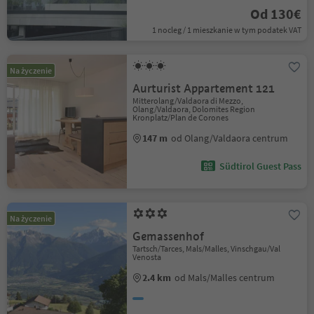
Od 130€
1 nocleg / 1 mieszkanie w tym podatek VAT
Na życzenie
Aurturist Appartement 121
Mitterolang/Valdaora di Mezzo,
Olang/Valdaora, Dolomites Region
Kronplatz/Plan de Corones
147 m
od Olang/Valdaora centrum
Südtirol Guest Pass
Na życzenie
Gemassenhof
Tartsch/Tarces, Mals/Malles, Vinschgau/Val
Venosta
2.4 km
od Mals/Malles centrum