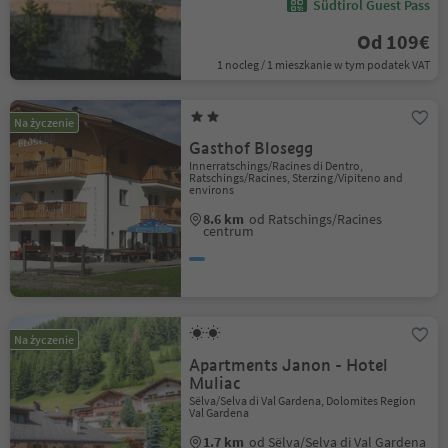
Südtirol Guest Pass
Od 109€
1 nocleg / 1 mieszkanie w tym podatek VAT
Na życzenie
Gasthof Blosegg
Innerratschings/Racines di Dentro,
Ratschings/Racines, Sterzing/Vipiteno and
environs
8.6 km
od Ratschings/Racines
centrum
Na życzenie
Apartments Janon - Hotel
Muliac
Sëlva/Selva di Val Gardena, Dolomites Region
Val Gardena
1.7 km
od Sëlva/Selva di Val Gardena