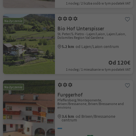
1 nocleg / 2 liczba osób w tym podatek VAT
Na życzenie
Bio Hof Unterspisser
St. Peter/S. Pietro - Lajen/Laion, Lajen/Laion,
Dolomites Region Val Gardena
5.2 km
od Lajen/Laion centrum
Od 120€
1 nocleg / 1 mieszkanie w tym podatek VAT
Na życzenie
Furggerhof
Pfeffersberg/Monteponente,
Brixen/Bressanone, Brixen/Bressanone and
environs
3.6 km
od Brixen/Bressanone
centrum