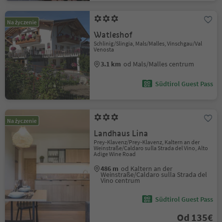
Na życzenie
Watleshof
Schlinig/Slingia, Mals/Malles, Vinschgau/Val
Venosta
3.1 km
od Mals/Malles centrum
Südtirol Guest Pass
Na życzenie
Landhaus Lina
Prey-Klavenz/Prey-Klavenz, Kaltern an der
Weinstraße/Caldaro sulla Strada del Vino, Alto
Adige Wine Road
486 m
od Kaltern an der
Weinstraße/Caldaro sulla Strada del
Vino centrum
Südtirol Guest Pass
Od 135€