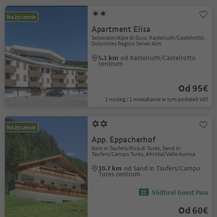
Na życzenie
Apartment Elisa
Seiseralm/Alpe di Siusi, Kastelruth/Castelrotto,
Dolomites Region Seiser Alm
5.1 km
od Kastelruth/Castelrotto
centrum
Od 95€
1 nocleg / 1 mieszkanie w tym podatek VAT
Na życzenie
App. Eppacherhof
Rein in Taufers/Riva di Tures, Sand in
Taufers/Campo Tures, Ahrntal/Valle Aurina
10.7 km
od Sand in Taufers/Campo
Tures centrum
Südtirol Guest Pass
Od 60€