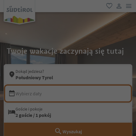
lin
ulubione
link uży
Twoje wakacje zaczynają się tutaj
Dokąd jedziesz?
Południowy Tyrol
Wybierz daty
Goście i pokoje
2 goście / 1 pokój
Wyszukaj