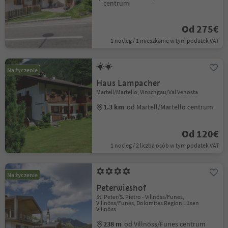
centrum
Od 275€
1 nocleg / 1 mieszkanie w tym podatek VAT
Na życzenie
Haus Lampacher
Martell/Martello, Vinschgau/Val Venosta
1.3 km
od Martell/Martello centrum
Od 120€
1 nocleg / 2 liczba osób w tym podatek VAT
Na życzenie
Peterwieshof
St. Peter/S. Pietro - Villnöss/Funes,
Villnöss/Funes, Dolomites Region Lüsen
Villnöss
238 m
od Villnöss/Funes centrum