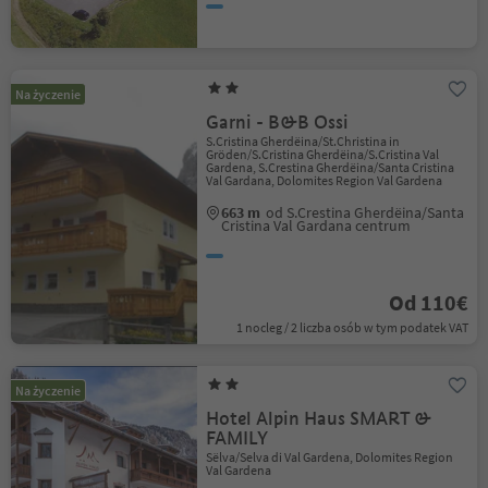
Na życzenie
Garni - B&B Ossi
S.Cristina Gherdëina/St.Christina in
Gröden/S.Cristina Gherdëina/S.Cristina Val
Gardena, S.Crestina Gherdëina/Santa Cristina
Val Gardana, Dolomites Region Val Gardena
663 m
od S.Crestina Gherdëina/Santa
Cristina Val Gardana centrum
Od 110€
1 nocleg / 2 liczba osób w tym podatek VAT
Na życzenie
Hotel Alpin Haus SMART &
FAMILY
Sëlva/Selva di Val Gardena, Dolomites Region
Val Gardena