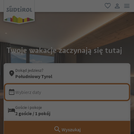
lin
ulubione
link uży
Twoje wakacje zaczynają się tutaj
Dokąd jedziesz?
Południowy Tyrol
Wybierz daty
Goście i pokoje
2 goście / 1 pokój
Wyszukaj