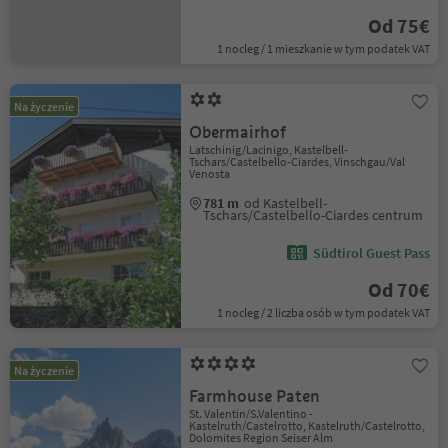
Od 75€
1 nocleg / 1 mieszkanie w tym podatek VAT
Na życzenie
Obermairhof
Latschinig/Lacinigo, Kastelbell-
Tschars/Castelbello-Ciardes, Vinschgau/Val
Venosta
781 m
od Kastelbell-
Tschars/Castelbello-Ciardes centrum
Südtirol Guest Pass
Od 70€
1 nocleg / 2 liczba osób w tym podatek VAT
Na życzenie
Farmhouse Paten
St. Valentin/S.Valentino -
Kastelruth/Castelrotto, Kastelruth/Castelrotto,
Dolomites Region Seiser Alm