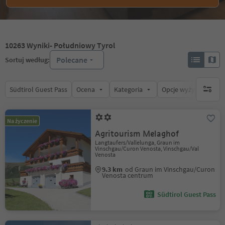
10263
Wyniki
- Południowy Tyrol
Polecane
Sortuj według:
Südtirol Guest Pass
Ocena
Kategoria
Opcje wyżywienia
brak ak
Na życzenie
Agritourism Melaghof
Langtaufers/Vallelunga, Graun im
Vinschgau/Curon Venosta, Vinschgau/Val
Venosta
9.3 km
od Graun im Vinschgau/Curon
Venosta centrum
Südtirol Guest Pass