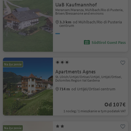
UaB Kaufmannhof
Meransen/Maranza, Mühlbach/Rio di Pusteria,
Brixen/Bressanone and environs
3.3 km
od Mühlbach/Rio di Pusteria
centrum
Südtirol Guest Pass
Na życzenie
Apartments Agnes
St. Ulrich/Urtijëi/Ortisei/Urtijëi, Urtijëi/Ortisei,
Dolomites Region Val Gardena
714 m
od Urtijëi/Ortisei centrum
Od 107€
1 nocleg / 1 mieszkanie w tym podatek VAT
Na życzenie