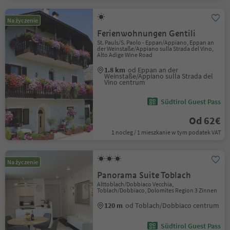
Na życzenie
Ferienwohnungen Gentili
St. Pauls/S. Paolo - Eppan/Appiano, Eppan an
der Weinstaße/Appiano sulla Strada del Vino,
Alto Adige Wine Road
1.8 km
od Eppan an der
Weinstaße/Appiano sulla Strada del
Vino centrum
Südtirol Guest Pass
Od 62€
1 nocleg / 1 mieszkanie w tym podatek VAT
Na życzenie
Panorama Suite Toblach
Alttoblach/Dobbiaco Vecchia,
Toblach/Dobbiaco, Dolomites Region 3 Zinnen
120 m
od Toblach/Dobbiaco centrum
Südtirol Guest Pass