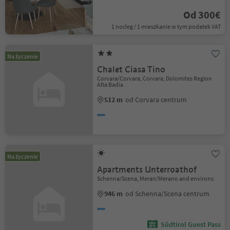
Od 300€
1 nocleg / 1 mieszkanie w tym podatek VAT
Na życzenie
Chalet Ciasa Tino
Corvara/Corvara, Corvara, Dolomites Region
Alta Badia
512 m
od Corvara centrum
Na życzenie
Apartments Unterroathof
Schenna/Scena, Meran/Merano and environs
946 m
od Schenna/Scena centrum
Südtirol Guest Pass