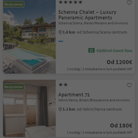
Na życzenie
Schenna Chalet – Luxury
Panoramic Apartments
Schenna/Scena, Meran/Merano and environs
1.8 km
od Schenna/Scena centrum
Südtirol Guest Pass
Od 1200€
1 nocleg / 1 mieszkanie w tym podatek VAT
Na życzenie
Apartment 71
Vahrn/Varna, Brixen/Bressanone and environs
1.3 km
od Vahrn/Varna centrum
Od 180€
1 nocleg / 1 mieszkanie w tym podatek VAT