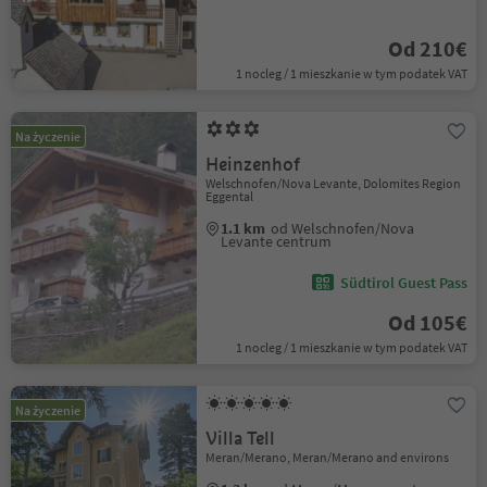
Od 210€
1 nocleg / 1 mieszkanie w tym podatek VAT
Na życzenie
Heinzenhof
Welschnofen/Nova Levante, Dolomites Region
Eggental
1.1 km
od Welschnofen/Nova
Levante centrum
Südtirol Guest Pass
Od 105€
1 nocleg / 1 mieszkanie w tym podatek VAT
Na życzenie
Villa Tell
Meran/Merano, Meran/Merano and environs