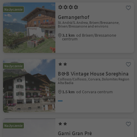
Na życzenie
Gemangerhof
St. Andrä/S. Andrea, Brixen/Bressanone,
Brixen/Bressanone and environs
3.1 km
od Brixen/Bressanone
centrum
Na życzenie
B&B Vintage House Soreghina
Colfosco/Colfosco, Corvara, Dolomites Region
Alta Badia
1.5 km
od Corvara centrum
Na życzenie
Garni Gran Prè