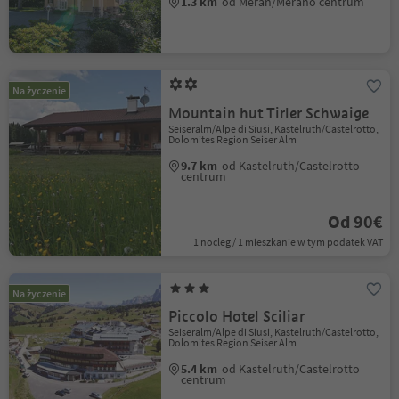
1.3 km
od Meran/Merano centrum
Na życzenie
Mountain hut Tirler Schwaige
Seiseralm/Alpe di Siusi, Kastelruth/Castelrotto,
Dolomites Region Seiser Alm
9.7 km
od Kastelruth/Castelrotto
centrum
Od 90€
1 nocleg / 1 mieszkanie w tym podatek VAT
Na życzenie
Piccolo Hotel Sciliar
Seiseralm/Alpe di Siusi, Kastelruth/Castelrotto,
Dolomites Region Seiser Alm
5.4 km
od Kastelruth/Castelrotto
centrum