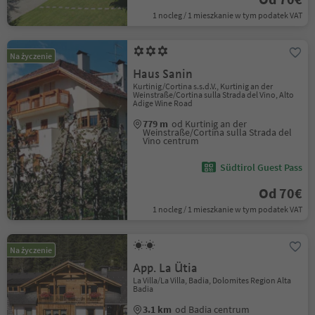
1 nocleg / 1 mieszkanie w tym podatek VAT
Na życzenie
Haus Sanin
Kurtinig/Cortina s.s.d.V., Kurtinig an der
Weinstraße/Cortina sulla Strada del Vino, Alto
Adige Wine Road
779 m
od Kurtinig an der
Weinstraße/Cortina sulla Strada del
Vino centrum
Südtirol Guest Pass
Od 70€
1 nocleg / 1 mieszkanie w tym podatek VAT
Na życzenie
App. La Ütia
La Villa/La Villa, Badia, Dolomites Region Alta
Badia
3.1 km
od Badia centrum