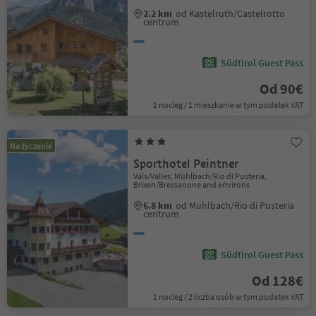
2.2 km
od Kastelruth/Castelrotto
centrum
Südtirol Guest Pass
Od 90€
1 nocleg / 1 mieszkanie w tym podatek VAT
Na życzenie
Sporthotel Peintner
Vals/Valles, Mühlbach/Rio di Pusteria,
Brixen/Bressanone and environs
6.8 km
od Mühlbach/Rio di Pusteria
centrum
Südtirol Guest Pass
Od 128€
1 nocleg / 2 liczba osób w tym podatek VAT