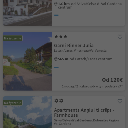
1.6 km
od Sëlva/Selva di Val Gardena
centrum
Na życzenie
Garni Rinner Julia
Latsch/Laces, Vinschgau/Val Venosta
565 m
od Latsch/Laces centrum
Od 120€
1 nocleg / 2 liczba osób w tym podatek VAT
Na życzenie
Apartments Angiul ti crëps -
Farmhouse
Sëlva/Selva di Val Gardena, Dolomites Region
Val Gardena