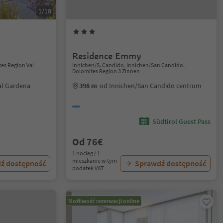
1/18
Residence Emmy
tes Region Val
Innichen/S. Candido, Innichen/San Candido,
Dolomites Region 3 Zinnen
al Gardena
398 m
od Innichen/San Candido centrum
Südtirol Guest Pass
Od 76€
1 nocleg / 1
mieszkanie w tym
ź dostępność
Sprawdź dostępność
podatek VAT
Możliwość rezerwacji online