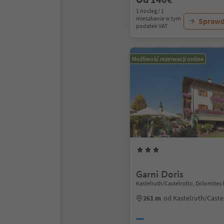
1 nocleg / 1
mieszkanie w tym
Sprawd
podatek VAT
Możliwość rezerwacji online
Garni Doris
Kastelruth/Castelrotto, Dolomites 
261 m
od Kastelruth/Caste