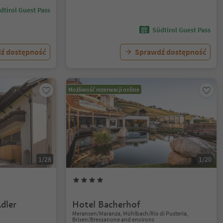
dtirol Guest Pass
Südtirol Guest Pass
ź dostępność
Sprawdź dostępność
Możliwość rezerwacji online
1/28
1/20
dler
Hotel Bacherhof
Meransen/Maranza, Mühlbach/Rio di Pusteria,
Brixen/Bressanone and environs