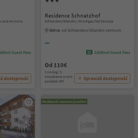
Residence Schnatzhof
o and environs
Schlanders/Silandro, Vinschgau/Val Venosta
360 m
od Schlanders/Silandro centrum
dtirol Guest Pass
Südtirol Guest Pass
Od 110€
1 nocleg / 1
mieszkanie w tym
ź dostępność
Sprawdź dostępność
podatek VAT
Możliwość rezerwacji online