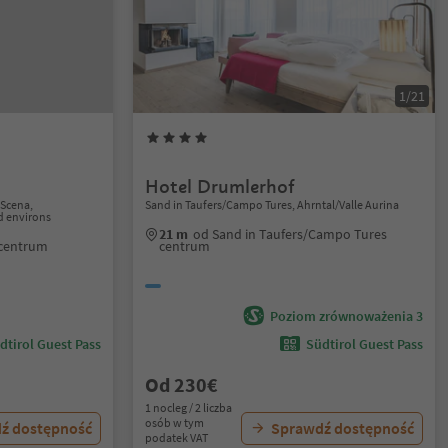
1/21
Hotel Drumlerhof
/Scena,
Sand in Taufers/Campo Tures, Ahrntal/Valle Aurina
 environs
21 m
od Sand in Taufers/Campo Tures
 centrum
centrum
Poziom zrównoważenia 3
dtirol Guest Pass
Südtirol Guest Pass
Od 230€
1 nocleg / 2 liczba
osób w tym
ź dostępność
Sprawdź dostępność
podatek VAT