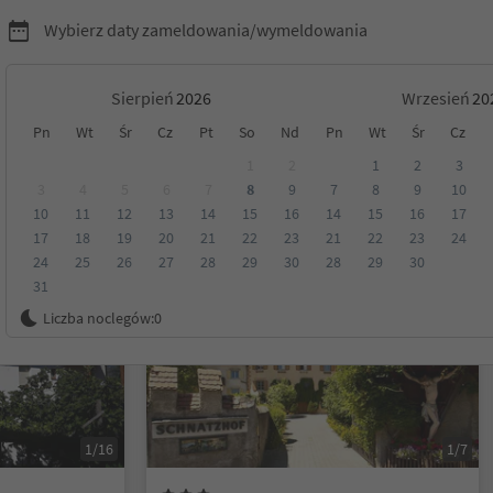
Wybierz daty zameldowania/wymeldowania
Sierpień
Wrzesień
Pn
Wt
Śr
Cz
Pt
So
Nd
Pn
Wt
Śr
Cz
Tyrol
1
2
1
2
3
3
4
5
6
7
8
9
7
8
9
10
10
11
12
13
14
15
16
14
15
16
17
Kategoria
Opcje wyżywienia
Ekologiczne zakwaterowanie
17
18
19
20
21
22
23
21
22
23
24
24
25
26
27
28
29
30
28
29
30
31
Możliwość rezerwacji online
Liczba noclegów:
0
1/16
1/7