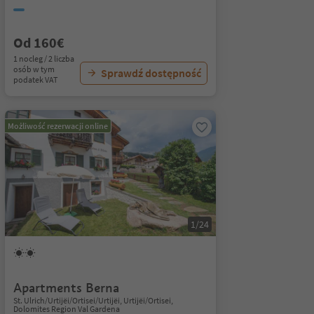
Od 160€
1 nocleg / 2 liczba
osób w tym
Sprawdź dostępność
podatek VAT
Możliwość rezerwacji online
1/24
Apartments Berna
St. Ulrich/Urtijëi/Ortisei/Urtijëi, Urtijëi/Ortisei,
Dolomites Region Val Gardena