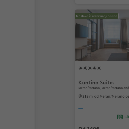
Możliwość rezerwacji online
Kuntino Suites
Meran/Merano, Meran/Merano and
218 m
od Meran/Merano c
Sü
Od 140€