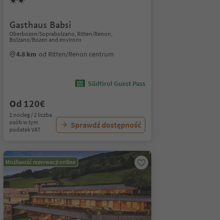
Gasthaus Babsi
Oberbozen/Soprabolzano, Ritten/Renon,
Bolzano/Bozen and environs
4.8 km
od Ritten/Renon centrum
Südtirol Guest Pass
Od 120€
1 nocleg / 2 liczba
osób w tym
Sprawdź dostępność
podatek VAT
Możliwość rezerwacji online