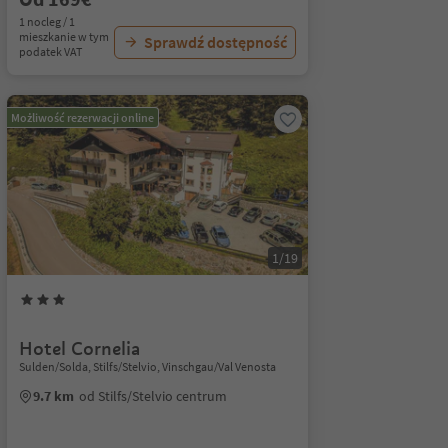
1 nocleg / 1
mieszkanie w tym
Sprawdź dostępność
podatek VAT
Możliwość rezerwacji online
1/19
Hotel Cornelia
Sulden/Solda, Stilfs/Stelvio, Vinschgau/Val Venosta
9.7 km
od Stilfs/Stelvio centrum