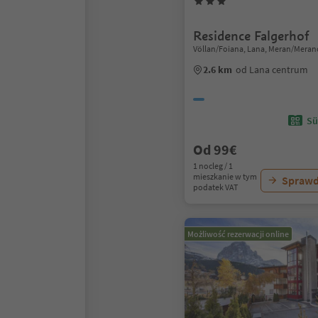
Residence Falgerhof
Völlan/Foiana, Lana, Meran/Meran
2.6 km
od Lana centrum
Sü
Od 99€
1 nocleg / 1
mieszkanie w tym
Sprawd
podatek VAT
Możliwość rezerwacji online