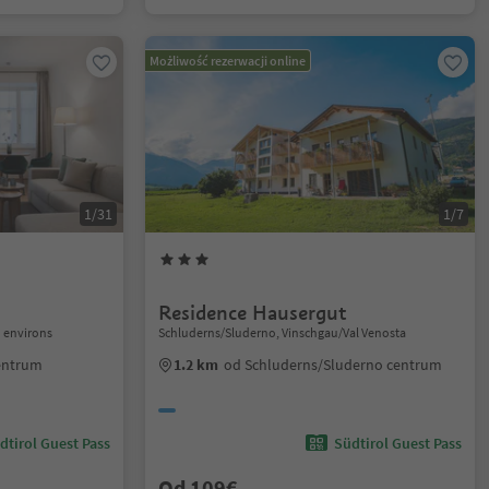
Możliwość rezerwacji online
1/31
1/7
Residence Hausergut
 environs
Schluderns/Sluderno, Vinschgau/Val Venosta
entrum
1.2 km
od Schluderns/Sluderno centrum
dtirol Guest Pass
Südtirol Guest Pass
Od 109€