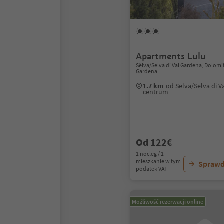
Apartments Lulu
Sëlva/Selva di Val Gardena, Dolomi
Gardena
1.7 km
od Sëlva/Selva di V
centrum
Od 122€
1 nocleg / 1
mieszkanie w tym
Sprawd
podatek VAT
Możliwość rezerwacji online