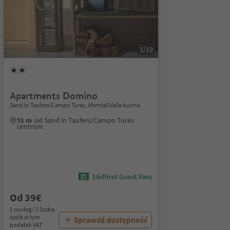
1/19
Apartments Domino
Sand in Taufers/Campo Tures, Ahrntal/Valle Aurina
91 m
od Sand in Taufers/Campo Tures
centrum
Südtirol Guest Pass
Od 39€
1 nocleg / 2 liczba
osób w tym
Sprawdź dostępność
podatek VAT