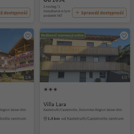
1 nocleg / 1
mieszkanie w tym
ź dostępność
Sprawdź dostępność
podatek VAT
Możliwość rezerwacji online
1/8
1/2
Villa Lara
Region Seiser Alm
Kastelruth/Castelrotto, Dolomites Region Seiser Alm
lrotto centrum
1.4 km
od Kastelruth/Castelrotto centrum