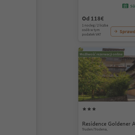
Sü
Od 118€
1 nocleg / 2 liczba
osób w tym
Sprawd
podatek VAT
Możliwość rezerwacji online
Residence Goldener A
Truden/Trodena,