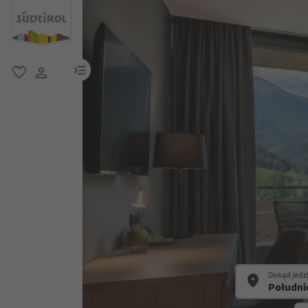
link menu
ulubione
link użytkownika
Dokąd jedz