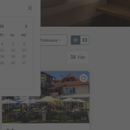
Pt
So
Nd
Polecane
Sortuj według:
4
5
6
11
12
13
18
19
20
Filtr
brak aktywnych filtrów
25
26
27
Możliwość rezerwacji online
1/9