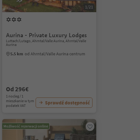
1/21
Aurina - Private Luxury Lodges
Luttach/Lutago, Ahrntal/Valle Aurina, Ahrntal/Valle
Aurina
5.5 km
od Ahrntal/Valle Aurina centrum
Od 296€
1 nocleg / 1
mieszkanie w tym
Sprawdź dostępność
podatek VAT
Możliwość rezerwacji online