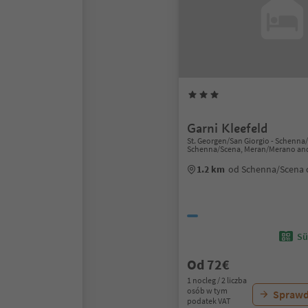
Garni Kleefeld
St. Georgen/San Giorgio - Schenna
Schenna/Scena, Meran/Merano and
1.2 km
od Schenna/Scena
Sü
Od 72€
1 nocleg / 2 liczba
osób w tym
Sprawd
podatek VAT