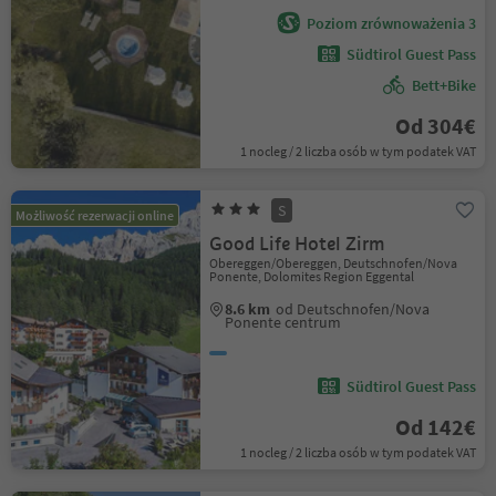
Poziom zrównoważenia 3
Südtirol Guest Pass
Bett+Bike
Od 304€
1 nocleg / 2 liczba osób w tym podatek VAT
S
Możliwość rezerwacji online
Good Life Hotel Zirm
Obereggen/Obereggen, Deutschnofen/Nova
Ponente, Dolomites Region Eggental
8.6 km
od Deutschnofen/Nova
Ponente centrum
Südtirol Guest Pass
Od 142€
1 nocleg / 2 liczba osób w tym podatek VAT