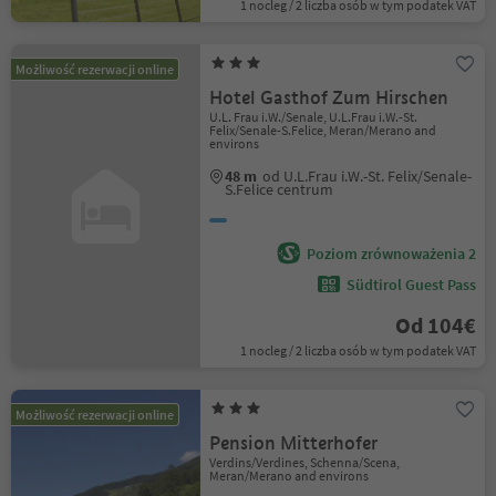
1 nocleg / 2 liczba osób w tym podatek VAT
Możliwość rezerwacji online
Hotel Gasthof Zum Hirschen
U.L. Frau i.W./Senale, U.L.Frau i.W.-St.
Felix/Senale-S.Felice, Meran/Merano and
environs
48 m
od U.L.Frau i.W.-St. Felix/Senale-
S.Felice centrum
Poziom zrównoważenia 2
Südtirol Guest Pass
Od 104€
1 nocleg / 2 liczba osób w tym podatek VAT
Możliwość rezerwacji online
Pension Mitterhofer
Verdins/Verdines, Schenna/Scena,
Meran/Merano and environs