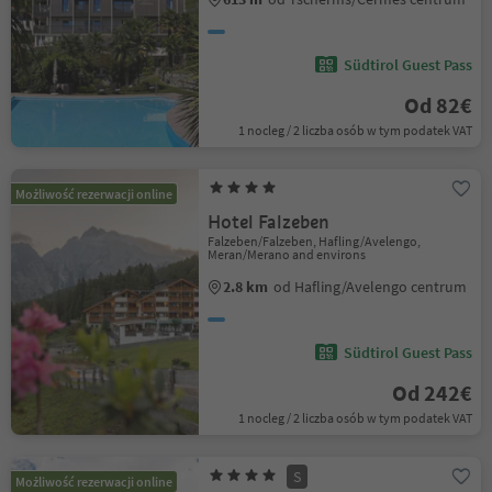
Südtirol Guest Pass
Od 82€
1 nocleg / 2 liczba osób w tym podatek VAT
Możliwość rezerwacji online
Hotel Falzeben
Falzeben/Falzeben, Hafling/Avelengo,
Meran/Merano and environs
2.8 km
od Hafling/Avelengo centrum
Südtirol Guest Pass
Od 242€
1 nocleg / 2 liczba osób w tym podatek VAT
S
Możliwość rezerwacji online