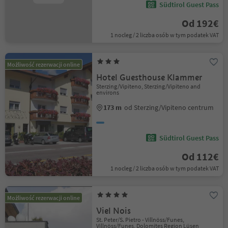
Südtirol Guest Pass
Od 192€
1 nocleg / 2 liczba osób w tym podatek VAT
Możliwość rezerwacji online
Hotel Guesthouse Klammer
Sterzing/Vipiteno, Sterzing/Vipiteno and
environs
173 m
od Sterzing/Vipiteno centrum
Südtirol Guest Pass
Od 112€
1 nocleg / 2 liczba osób w tym podatek VAT
Możliwość rezerwacji online
Viel Nois
St. Peter/S. Pietro - Villnöss/Funes,
Villnöss/Funes, Dolomites Region Lüsen