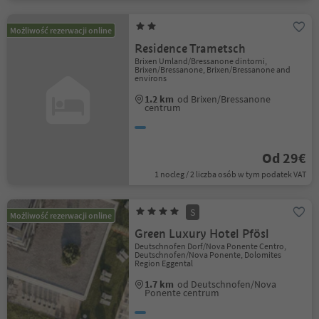
Możliwość rezerwacji online
Residence Trametsch
Brixen Umland/Bressanone dintorni,
Brixen/Bressanone, Brixen/Bressanone and
environs
1.2 km
od Brixen/Bressanone
centrum
Od 29€
1 nocleg / 2 liczba osób w tym podatek VAT
S
Możliwość rezerwacji online
Green Luxury Hotel Pfösl
Deutschnofen Dorf/Nova Ponente Centro,
Deutschnofen/Nova Ponente, Dolomites
Region Eggental
1.7 km
od Deutschnofen/Nova
Ponente centrum