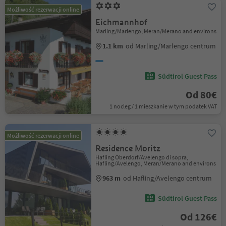
Możliwość rezerwacji online
Eichmannhof
Marling/Marlengo, Meran/Merano and environs
1.1 km
od Marling/Marlengo centrum
Südtirol Guest Pass
Od 80€
1 nocleg / 1 mieszkanie w tym podatek VAT
Możliwość rezerwacji online
Residence Moritz
Hafling Oberdorf/Avelengo di sopra,
Hafling/Avelengo, Meran/Merano and environs
963 m
od Hafling/Avelengo centrum
Südtirol Guest Pass
Od 126€