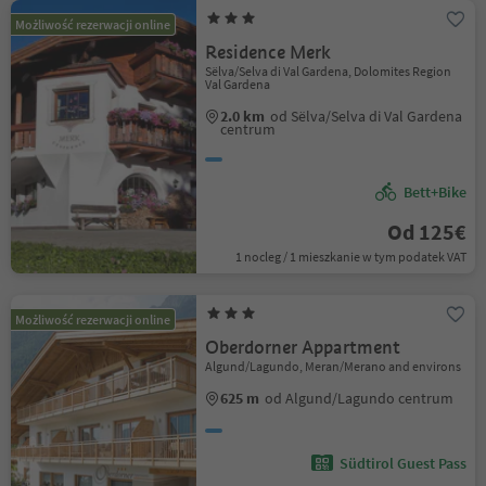
Możliwość rezerwacji online
Residence Merk
Sëlva/Selva di Val Gardena, Dolomites Region
Val Gardena
2.0 km
od Sëlva/Selva di Val Gardena
centrum
Bett+Bike
Od 125€
1 nocleg / 1 mieszkanie w tym podatek VAT
Możliwość rezerwacji online
Oberdorner Appartment
Algund/Lagundo, Meran/Merano and environs
625 m
od Algund/Lagundo centrum
Südtirol Guest Pass