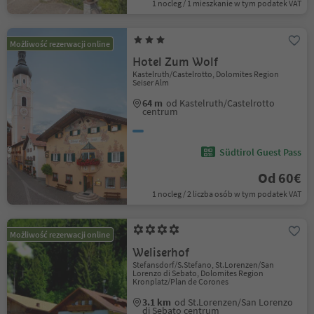
1 nocleg / 1 mieszkanie w tym podatek VAT
Możliwość rezerwacji online
Hotel Zum Wolf
Kastelruth/Castelrotto, Dolomites Region
Seiser Alm
64 m
od Kastelruth/Castelrotto
centrum
Südtirol Guest Pass
Od 60€
1 nocleg / 2 liczba osób w tym podatek VAT
Możliwość rezerwacji online
Weliserhof
Stefansdorf/S.Stefano, St.Lorenzen/San
Lorenzo di Sebato, Dolomites Region
Kronplatz/Plan de Corones
3.1 km
od St.Lorenzen/San Lorenzo
di Sebato centrum