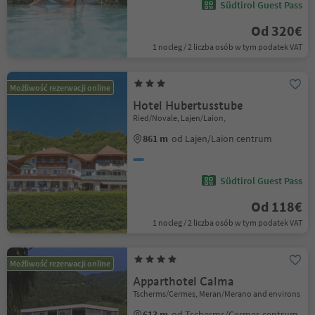
Südtirol Guest Pass
Od 320€
1 nocleg / 2 liczba osób w tym podatek VAT
Możliwość rezerwacji online
Hotel Hubertusstube
Ried/Novale, Lajen/Laion,
861 m
od Lajen/Laion centrum
Südtirol Guest Pass
Od 118€
1 nocleg / 2 liczba osób w tym podatek VAT
Możliwość rezerwacji online
Apparthotel Calma
Tscherms/Cermes, Meran/Merano and environs
613 m
od Tscherms/Cermes centrum