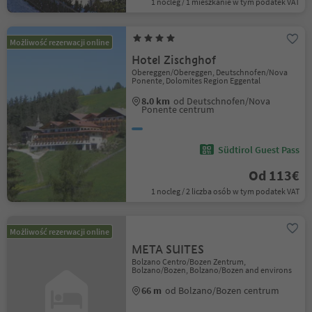
1 nocleg / 1 mieszkanie w tym podatek VAT
Możliwość rezerwacji online
Hotel Zischghof
Obereggen/Obereggen, Deutschnofen/Nova
Ponente, Dolomites Region Eggental
8.0 km
od Deutschnofen/Nova
Ponente centrum
Südtirol Guest Pass
Od 113€
1 nocleg / 2 liczba osób w tym podatek VAT
Możliwość rezerwacji online
META SUITES
Bolzano Centro/Bozen Zentrum,
Bolzano/Bozen, Bolzano/Bozen and environs
66 m
od Bolzano/Bozen centrum