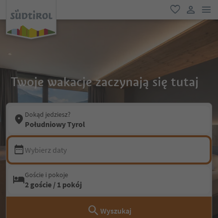
lin
ulubione
link uży
Twoje wakacje zaczynają się tutaj
Dokąd jedziesz?
Południowy Tyrol
Wybierz daty
Goście i pokoje
2 goście / 1 pokój
Wyszukaj