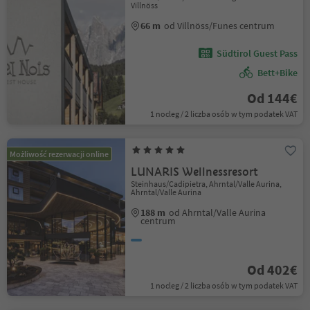
Villnöss
66 m
od Villnöss/Funes centrum
Südtirol Guest Pass
Bett+Bike
Od 144€
1 nocleg / 2 liczba osób w tym podatek VAT
Możliwość rezerwacji online
LUNARIS Wellnessresort
Steinhaus/Cadipietra, Ahrntal/Valle Aurina,
Ahrntal/Valle Aurina
188 m
od Ahrntal/Valle Aurina
centrum
Od 402€
1 nocleg / 2 liczba osób w tym podatek VAT