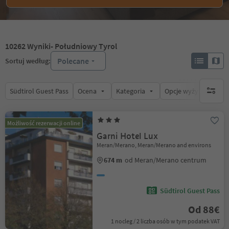
10262
Wyniki
- Południowy Tyrol
Polecane
Sortuj według:
Südtirol Guest Pass
Ocena
Kategoria
Opcje wyżywienia
brak ak
Możliwość rezerwacji online
Garni Hotel Lux
Meran/Merano, Meran/Merano and environs
674 m
od Meran/Merano centrum
Südtirol Guest Pass
Od 88€
1 nocleg / 2 liczba osób w tym podatek VAT