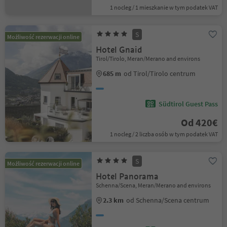
1 nocleg / 1 mieszkanie w tym podatek VAT
S
Możliwość rezerwacji online
Hotel Gnaid
Tirol/Tirolo, Meran/Merano and environs
685 m
od Tirol/Tirolo centrum
Südtirol Guest Pass
Od 420€
1 nocleg / 2 liczba osób w tym podatek VAT
S
Możliwość rezerwacji online
Hotel Panorama
Schenna/Scena, Meran/Merano and environs
2.3 km
od Schenna/Scena centrum