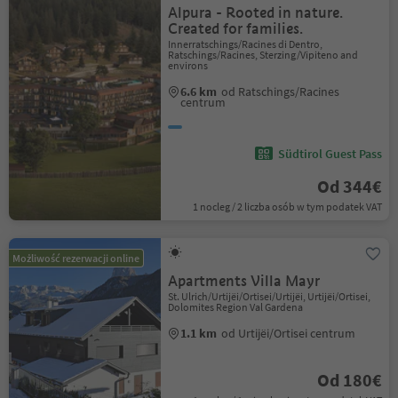
Alpura - Rooted in nature.
Created for families.
Innerratschings/Racines di Dentro,
Ratschings/Racines, Sterzing/Vipiteno and
environs
6.6 km
od Ratschings/Racines
centrum
Südtirol Guest Pass
Od 344€
1 nocleg / 2 liczba osób w tym podatek VAT
Możliwość rezerwacji online
Apartments Villa Mayr
St. Ulrich/Urtijëi/Ortisei/Urtijëi, Urtijëi/Ortisei,
Dolomites Region Val Gardena
1.1 km
od Urtijëi/Ortisei centrum
Od 180€