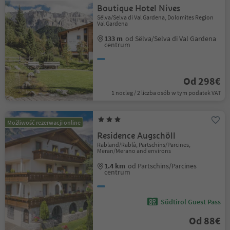
Boutique Hotel Nives
Sëlva/Selva di Val Gardena, Dolomites Region
Val Gardena
133 m
od Sëlva/Selva di Val Gardena
centrum
Od 298€
1 nocleg / 2 liczba osób w tym podatek VAT
Możliwość rezerwacji online
Residence Augschöll
Rabland/Rablà, Partschins/Parcines,
Meran/Merano and environs
1.4 km
od Partschins/Parcines
centrum
Südtirol Guest Pass
Od 88€