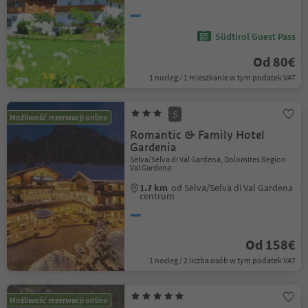
Südtirol Guest Pass
Od 80€
1 nocleg / 1 mieszkanie w tym podatek VAT
S
Możliwość rezerwacji online
Romantic & Family Hotel
Gardenia
Sëlva/Selva di Val Gardena, Dolomites Region
Val Gardena
1.7 km
od Sëlva/Selva di Val Gardena
centrum
Od 158€
1 nocleg / 2 liczba osób w tym podatek VAT
Możliwość rezerwacji online