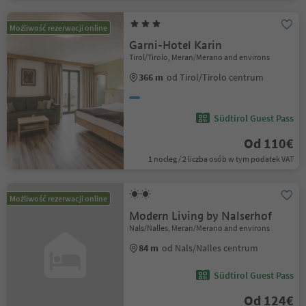
Możliwość rezerwacji online
Garni-Hotel Karin
Tirol/Tirolo, Meran/Merano and environs
366 m
od Tirol/Tirolo centrum
Südtirol Guest Pass
Od 110€
1 nocleg / 2 liczba osób w tym podatek VAT
Możliwość rezerwacji online
Modern Living by Nalserhof
Nals/Nalles, Meran/Merano and environs
84 m
od Nals/Nalles centrum
Südtirol Guest Pass
Od 124€