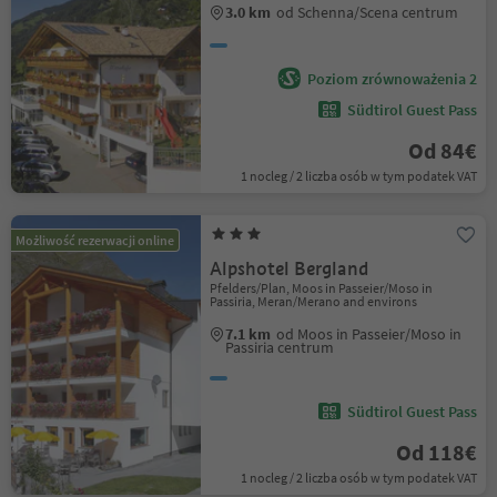
3.0 km
od Schenna/Scena centrum
Poziom zrównoważenia 2
Südtirol Guest Pass
Od 84€
1 nocleg / 2 liczba osób w tym podatek VAT
Możliwość rezerwacji online
Alpshotel Bergland
Pfelders/Plan, Moos in Passeier/Moso in
Passiria, Meran/Merano and environs
7.1 km
od Moos in Passeier/Moso in
Passiria centrum
Südtirol Guest Pass
Od 118€
1 nocleg / 2 liczba osób w tym podatek VAT