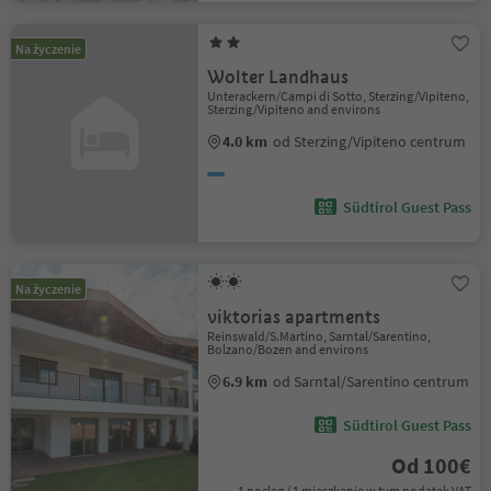
Na życzenie
Wolter Landhaus
Unterackern/Campi di Sotto, Sterzing/Vipiteno,
Sterzing/Vipiteno and environs
4.0 km
od Sterzing/Vipiteno centrum
Südtirol Guest Pass
Na życzenie
viktorias apartments
Reinswald/S.Martino, Sarntal/Sarentino,
Bolzano/Bozen and environs
6.9 km
od Sarntal/Sarentino centrum
Südtirol Guest Pass
Od 100€
1 nocleg / 1 mieszkanie w tym podatek VAT