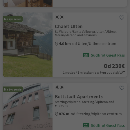
Na życzenie
Chalet Ulten
St. Walburg/Santa Valburga, Ulten/Ultimo,
Meran/Merano and environs
4.0 km
od Ulten/Ultimo centrum
Südtirol Guest Pass
Od 230€
1 nocleg / 1 mieszkanie w tym podatek VAT
Na życzenie
Bettstadt Apartments
Sterzing/Vipiteno, Sterzing/Vipiteno and
environs
876 m
od Sterzing/Vipiteno centrum
Südtirol Guest Pass