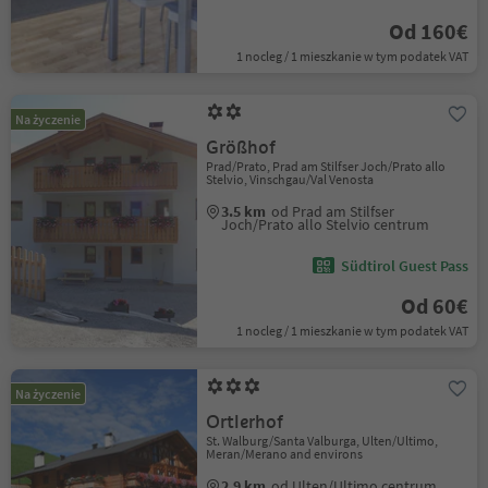
Od 160€
1 nocleg / 1 mieszkanie w tym podatek VAT
Na życzenie
Größhof
Prad/Prato, Prad am Stilfser Joch/Prato allo
Stelvio, Vinschgau/Val Venosta
3.5 km
od Prad am Stilfser
Joch/Prato allo Stelvio centrum
Südtirol Guest Pass
Od 60€
1 nocleg / 1 mieszkanie w tym podatek VAT
Na życzenie
Ortlerhof
St. Walburg/Santa Valburga, Ulten/Ultimo,
Meran/Merano and environs
2.9 km
od Ulten/Ultimo centrum