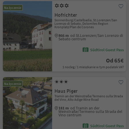
Na życzenie
Hofrichter
Sonnenburg/Castelbadia, St.Lorenzen/San
Lorenzo di Sebato, Dolomites Region
Kronplatz/Plan de Corones
866 m
od St.Lorenzen/San Lorenzo di
Sebato centrum
Südtirol Guest Pass
Od 65€
1 nocleg / 1 mieszkanie w tym podatek VAT
Na życzenie
Haus Piger
Tramin an der Weinstraße/Termeno sulla Strada
del Vino, Alto Adige Wine Road
181 m
od Tramin an der
Weinstraße/Termeno sulla Strada del
Vino centrum
Südtirol Guest Pass