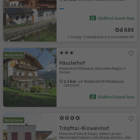
Südtirol Guest Pass
Od 68€
1 nocleg / 1 mieszkanie w tym podatek VAT
Na życzenie
Häuslerhof
Niederdorf/Villabassa, Dolomites Region 3
Zinnen
2.3 km
od Niederdorf/Villabassa
centrum
Südtirol Guest Pass
Na życzenie
Tröpfltal-Bioweinhof
Mitterdorf/Villa di Mezzo, Kaltern an der
Weinstraße/Caldaro sulla Strada del Vino, Alto