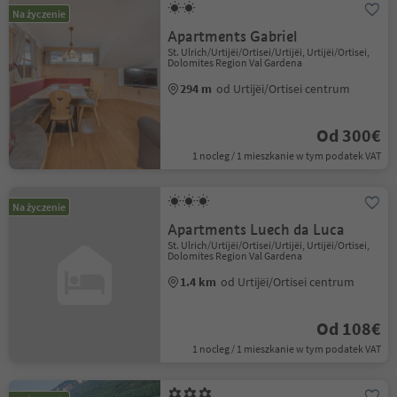
Na życzenie
Apartments Gabriel
St. Ulrich/Urtijëi/Ortisei/Urtijëi, Urtijëi/Ortisei,
Dolomites Region Val Gardena
294 m
od Urtijëi/Ortisei centrum
Od 300€
1 nocleg / 1 mieszkanie w tym podatek VAT
Na życzenie
Apartments Luech da Luca
St. Ulrich/Urtijëi/Ortisei/Urtijëi, Urtijëi/Ortisei,
Dolomites Region Val Gardena
1.4 km
od Urtijëi/Ortisei centrum
Od 108€
1 nocleg / 1 mieszkanie w tym podatek VAT