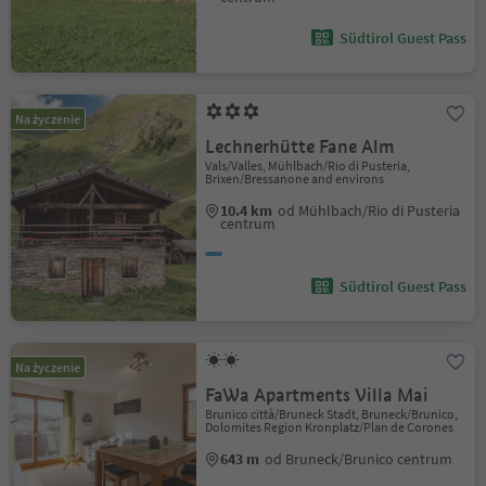
Südtirol Guest Pass
Na życzenie
Lechnerhütte Fane Alm
Vals/Valles, Mühlbach/Rio di Pusteria,
Brixen/Bressanone and environs
10.4 km
od Mühlbach/Rio di Pusteria
centrum
Südtirol Guest Pass
Na życzenie
FaWa Apartments Villa Mai
Brunico città/Bruneck Stadt, Bruneck/Brunico,
Dolomites Region Kronplatz/Plan de Corones
643 m
od Bruneck/Brunico centrum