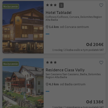
S
Na życzenie
Hotel Tabladel
Colfosco/Colfosco, Corvara, Dolomites Region
Alta Badia
1.6 km
od Corvara centrum
Od 204€
1 nocleg / 2 liczba osób w tym podatek VAT
Na życzenie
Residence Ciasa Vally
San Cassiano/San Cassiano, Badia, Dolomites
Region Alta Badia
4.3 km
od Badia centrum
Od 138€
1 nocleg / 1 mieszkanie w tym podatek VAT