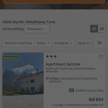
10261
Wyniki
- Południowy Tyrol
Polecane
Sortuj według:
Südtirol Guest Pass
Ocena
Kategoria
Opcje wyżywienia
brak ak
Na życzenie
Apartment Santner
Kastelruth/Castelrotto, Dolomites Region
Seiser Alm
1.8 km
od Kastelruth/Castelrotto
centrum
Südtirol Guest Pass
Od 85€
1 nocleg / 1 mieszkanie w tym podatek VAT