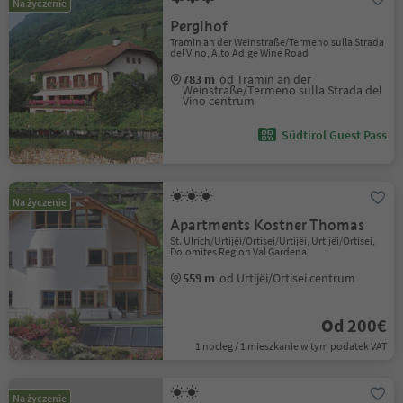
Na życzenie
Perglhof
Tramin an der Weinstraße/Termeno sulla Strada
del Vino, Alto Adige Wine Road
783 m
od Tramin an der
Weinstraße/Termeno sulla Strada del
Vino centrum
Südtirol Guest Pass
Na życzenie
Apartments Kostner Thomas
St. Ulrich/Urtijëi/Ortisei/Urtijëi, Urtijëi/Ortisei,
Dolomites Region Val Gardena
559 m
od Urtijëi/Ortisei centrum
Od 200€
1 nocleg / 1 mieszkanie w tym podatek VAT
Na życzenie