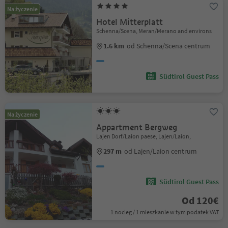
Na życzenie
Hotel Mitterplatt
Schenna/Scena, Meran/Merano and environs
1.6 km
od Schenna/Scena centrum
Südtirol Guest Pass
Na życzenie
Appartment Bergweg
Lajen Dorf/Laion paese, Lajen/Laion,
297 m
od Lajen/Laion centrum
Südtirol Guest Pass
Od 120€
1 nocleg / 1 mieszkanie w tym podatek VAT