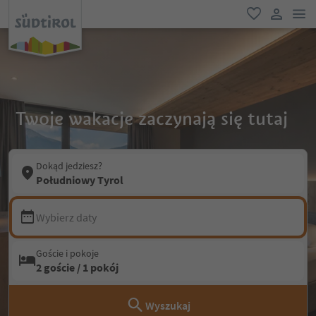
lin
ulubione
link uży
Twoje wakacje zaczynają się tutaj
Dokąd jedziesz?
Południowy Tyrol
Wybierz daty
Goście i pokoje
2 goście / 1 pokój
Wyszukaj