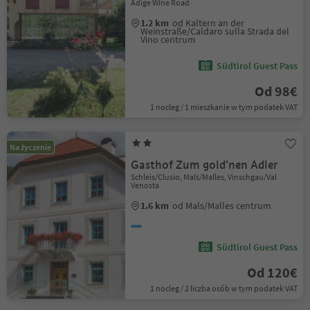
Adige Wine Road
1.2 km
od Kaltern an der
Weinstraße/Caldaro sulla Strada del
Vino centrum
Südtirol Guest Pass
Od 98€
1 nocleg / 1 mieszkanie w tym podatek VAT
Na życzenie
Gasthof Zum gold'nen Adler
Schleis/Clusio, Mals/Malles, Vinschgau/Val
Venosta
1.6 km
od Mals/Malles centrum
Südtirol Guest Pass
Od 120€
1 nocleg / 2 liczba osób w tym podatek VAT