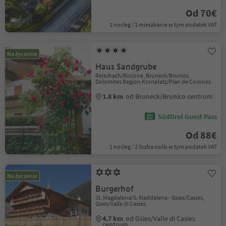
Od 70€
1 nocleg / 1 mieszkanie w tym podatek VAT
Na życzenie
Haus Sandgrube
Reischach/Riscone, Bruneck/Brunico,
Dolomites Region Kronplatz/Plan de Corones
1.8 km
od Bruneck/Brunico centrum
Südtirol Guest Pass
Od 88€
1 nocleg / 2 liczba osób w tym podatek VAT
Na życzenie
Burgerhof
St. Magdalena/S. Maddalena - Gsies/Casies,
Gsies/Valle di Casies,
4.7 km
od Gsies/Valle di Casies
centrum