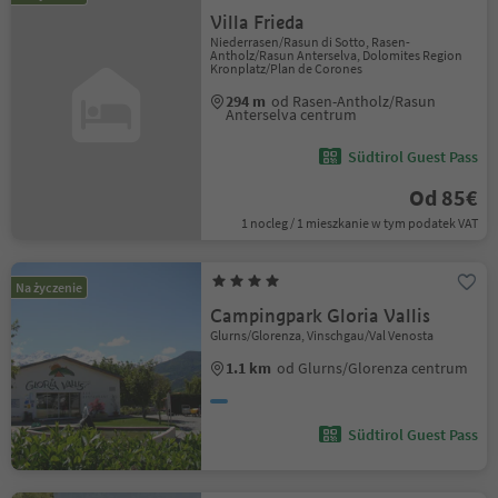
Villa Frieda
Niederrasen/Rasun di Sotto, Rasen-
Antholz/Rasun Anterselva, Dolomites Region
Kronplatz/Plan de Corones
294 m
od Rasen-Antholz/Rasun
Anterselva centrum
Südtirol Guest Pass
Od 85€
1 nocleg / 1 mieszkanie w tym podatek VAT
Na życzenie
Campingpark Gloria Vallis
Glurns/Glorenza, Vinschgau/Val Venosta
1.1 km
od Glurns/Glorenza centrum
Südtirol Guest Pass