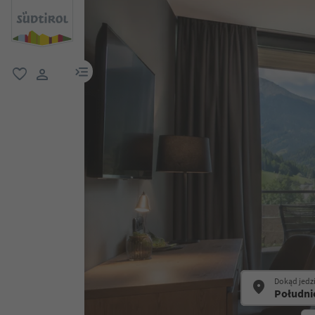
link menu
ulubione
link użytkownika
Dokąd jedz