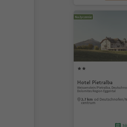
Na życzenie
Hotel Pietralba
Weissenstein/Pietralba, Deutschn
Dolomites Region Eggental
2.7 km
od Deutschnofen/
centrum
Sü