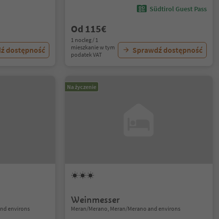
Südtirol Guest Pass
Od 115€
1 nocleg / 1
mieszkanie w tym
ź dostępność
Sprawdź dostępność
podatek VAT
Na życzenie
Weinmesser
nd environs
Meran/Merano, Meran/Merano and environs