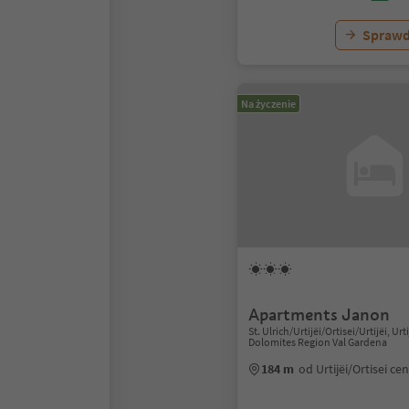
Sprawd
Na życzenie
Apartments Janon
St. Ulrich/Urtijëi/Ortisei/Urtijëi, Urti
Dolomites Region Val Gardena
184 m
od Urtijëi/Ortisei c