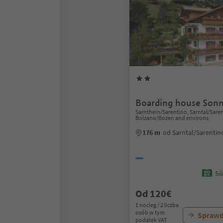
Boarding house Sonn
Sarnthein/Sarentino, Sarntal/Sare
Bolzano/Bozen and environs
176 m
od Sarntal/Sarenti
Sü
Od 120€
1 nocleg / 2 liczba
osób w tym
Sprawd
podatek VAT