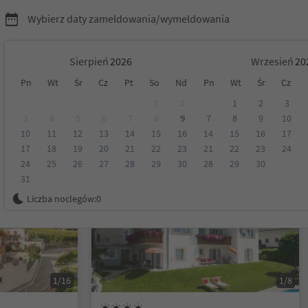
Wybierz daty zameldowania/wymeldowania
Sierpień
Wrzesień
Pn
Wt
Śr
Cz
Pt
So
Nd
Pn
Wt
Śr
Cz
Tyrol
1
2
1
2
3
3
4
5
6
7
8
9
7
8
9
10
10
11
12
13
14
15
16
14
15
16
17
Kategoria
Opcje wyżywienia
Ekologiczne zakwaterowanie
17
18
19
20
21
22
23
21
22
23
24
24
25
26
27
28
29
30
28
29
30
31
Na życzenie
Liczba noclegów:
0
1/16
1/8