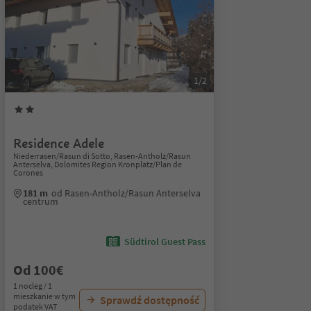
1/2
Residence Adele
Niederrasen/Rasun di Sotto, Rasen-Antholz/Rasun
Anterselva, Dolomites Region Kronplatz/Plan de
Corones
181 m
od Rasen-Antholz/Rasun Anterselva
centrum
Südtirol Guest Pass
Od 100€
1 nocleg / 1
mieszkanie w tym
Sprawdź dostępność
podatek VAT