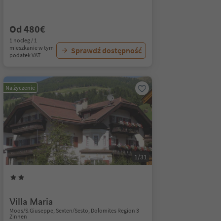
Od 480€
1 nocleg / 1
mieszkanie w tym
Sprawdź dostępność
podatek VAT
Na życzenie
1/31
Villa Maria
Moos/S.Giuseppe, Sexten/Sesto, Dolomites Region 3
Zinnen