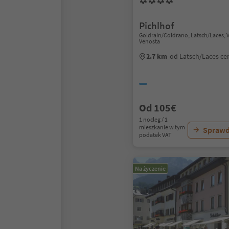
Pichlhof
Goldrain/Coldrano, Latsch/Laces, 
Venosta
2.7 km
od Latsch/Laces c
Od 105€
1 nocleg / 1
mieszkanie w tym
Sprawd
podatek VAT
Na życzenie