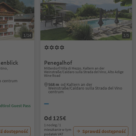
1/14
1/5
enblick
Penegalhof
ntino,
Mitterdorf/Villa di Mezzo, Kaltern an der
Weinstraße/Caldaro sulla Strada del Vino, Alto Adige
Wine Road
no centrum
568 m
od Kaltern an der
Weinstraße/Caldaro sulla Strada del Vino
centrum
dtirol Guest Pass
Od 125€
1 nocleg / 1
mieszkanie w tym
ź dostępność
Sprawdź dostępność
podatek VAT