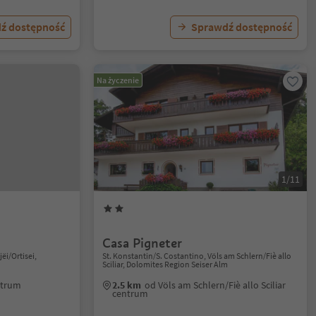
ź dostępność
Sprawdź dostępność
Na życzenie
1/11
Casa Pigneter
jëi/Ortisei,
St. Konstantin/S. Costantino, Völs am Schlern/Fiè allo
Sciliar, Dolomites Region Seiser Alm
entrum
2.5 km
od Völs am Schlern/Fiè allo Sciliar
centrum