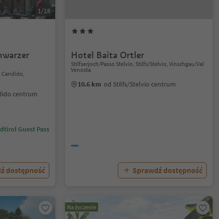
1/18
chwarzer
Hotel Baita Ortler
Stilfserjoch/Passo Stelvio, Stilfs/Stelvio, Vinschgau/Val
Venosta
n Candido,
10.6 km
od Stilfs/Stelvio centrum
dido centrum
dtirol Guest Pass
ź dostępność
Sprawdź dostępność
Na życzenie