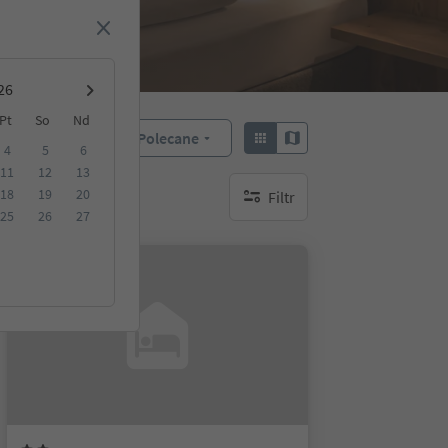
Pt
So
Nd
Polecane
Sortuj według:
4
5
6
11
12
13
18
19
20
Filtr
brak aktywnych filtrów
25
26
27
Na życzenie