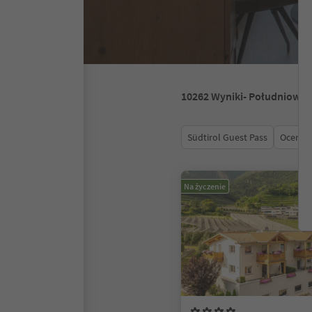
10262
Wyniki
- Południowy 
Südtirol Guest Pass
Ocena
Na życzenie