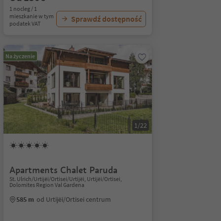
1 nocleg / 1
mieszkanie w tym
Sprawdź dostępność
podatek VAT
Na życzenie
1/22
Apartments Chalet Paruda
St. Ulrich/Urtijëi/Ortisei/Urtijëi, Urtijëi/Ortisei,
Dolomites Region Val Gardena
585 m
od Urtijëi/Ortisei centrum