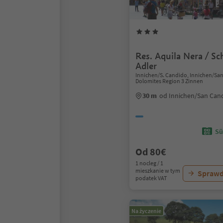
Res. Aquila Nera / S
Adler
Innichen/S. Candido, Innichen/Sa
Dolomites Region 3 Zinnen
30 m
od Innichen/San Can
Sü
Od 80€
1 nocleg / 1
mieszkanie w tym
Sprawd
podatek VAT
Na życzenie