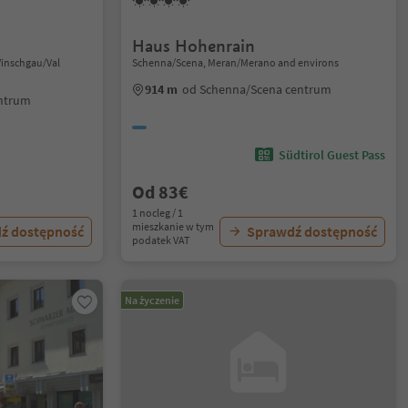
Haus Hohenrain
Vinschgau/Val
Schenna/Scena, Meran/Merano and environs
914 m
od Schenna/Scena centrum
entrum
Südtirol Guest Pass
Od 83€
1 nocleg / 1
mieszkanie w tym
ź dostępność
Sprawdź dostępność
podatek VAT
Na życzenie