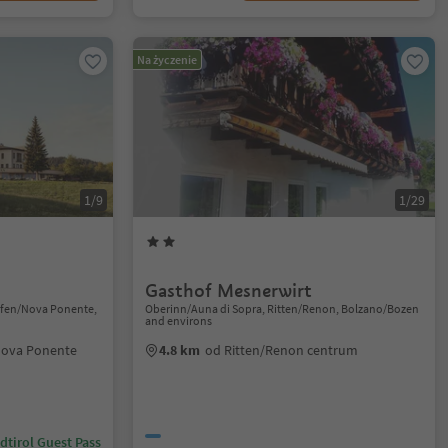
Na życzenie
1/9
1/29
Gasthof Mesnerwirt
ofen/Nova Ponente,
Oberinn/Auna di Sopra, Ritten/Renon, Bolzano/Bozen
and environs
Nova Ponente
4.8 km
od Ritten/Renon centrum
dtirol Guest Pass