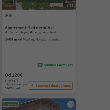
1/15
Apartment Saltnerbühel
Montan/Montagna, Alto Adige Wine Road
408 m
od Montan/Montagna centrum
Südtirol Guest Pass
Od 120€
1 nocleg / 1
mieszkanie w tym
Sprawdź dostępność
podatek VAT
Na życzenie