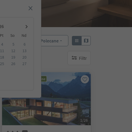
Pt
So
Nd
Polecane
Sortuj według:
4
5
6
11
12
13
18
19
20
Filtr
brak aktywnych filtrów
25
26
27
Możliwość rezerwacji online
1/26