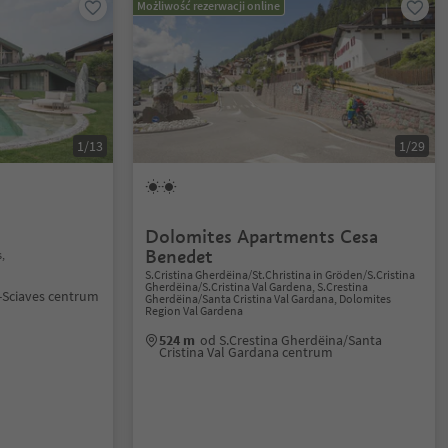
Możliwość rezerwacji online
1/13
1/29
Dolomites Apartments Cesa
Benedet
,
S.Cristina Gherdëina/St.Christina in Gröden/S.Cristina
Gherdëina/S.Cristina Val Gardena, S.Crestina
-Sciaves centrum
Gherdëina/Santa Cristina Val Gardana, Dolomites
Region Val Gardena
524 m
od S.Crestina Gherdëina/Santa
Cristina Val Gardana centrum