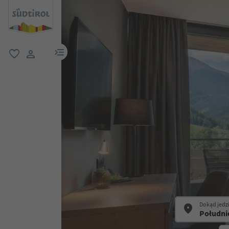
link menu
ulubione
link użytkownika
Dokąd jedz