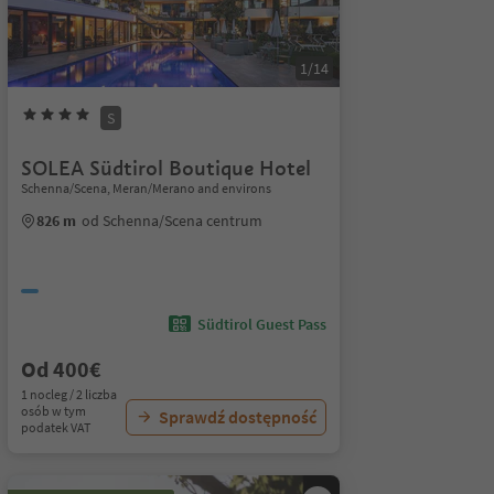
1/14
S
SOLEA Südtirol Boutique Hotel
Schenna/Scena, Meran/Merano and environs
826 m
od Schenna/Scena centrum
Südtirol Guest Pass
Od 400€
1 nocleg / 2 liczba
osób w tym
Sprawdź dostępność
podatek VAT