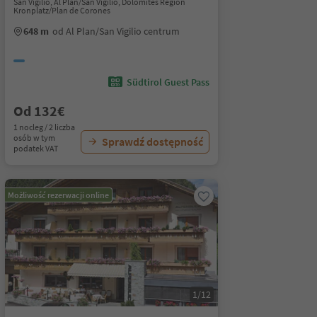
San Vigilio, Al Plan/San Vigilio, Dolomites Region
Kronplatz/Plan de Corones
648 m
od Al Plan/San Vigilio centrum
Südtirol Guest Pass
Od 132€
1 nocleg / 2 liczba
osób w tym
Sprawdź dostępność
podatek VAT
Możliwość rezerwacji online
1/12