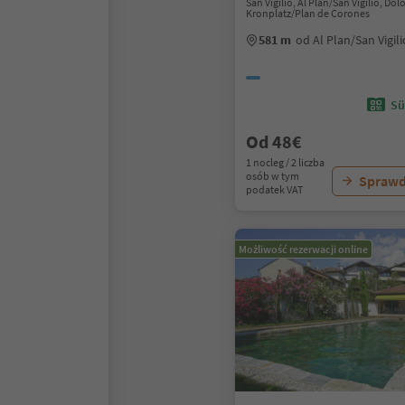
San Vigilio, Al Plan/San Vigilio, Do
Kronplatz/Plan de Corones
581 m
od Al Plan/San Vigil
Sü
Od 48€
1 nocleg / 2 liczba
osób w tym
Sprawd
podatek VAT
Możliwość rezerwacji online