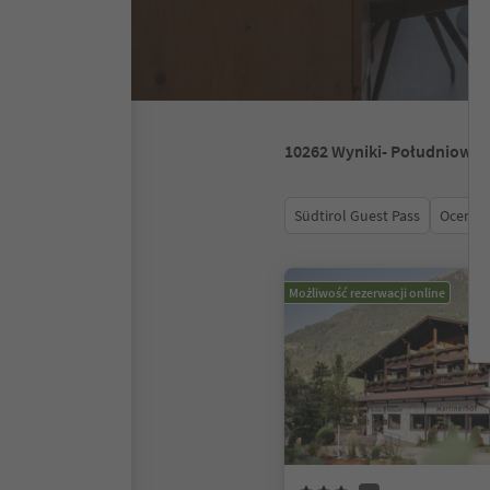
10262
Wyniki
- Południowy 
Südtirol Guest Pass
Ocena
Możliwość rezerwacji online