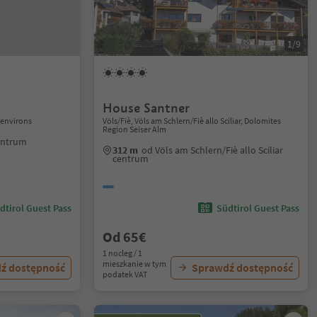
1/9
House Santner
 environs
Völs/Fiè, Völs am Schlern/Fiè allo Sciliar, Dolomites
Region Seiser Alm
entrum
312 m
od Völs am Schlern/Fiè allo Sciliar
centrum
dtirol Guest Pass
Südtirol Guest Pass
Od 65€
1 nocleg / 1
mieszkanie w tym
ź dostępność
Sprawdź dostępność
podatek VAT