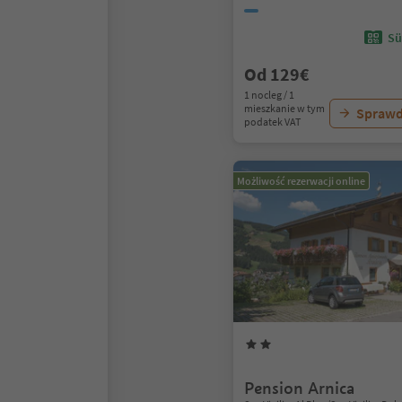
Sü
Od 129€
1 nocleg / 1
mieszkanie w tym
Sprawd
podatek VAT
Możliwość rezerwacji online
Pension Arnica