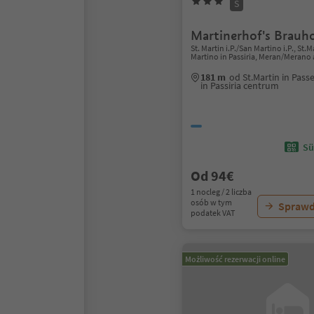
S
Martinerhof's Brauho
St. Martin i.P./San Martino i.P., St.
Martino in Passiria, Meran/Merano
181 m
od St.Martin in Pass
in Passiria centrum
Sü
Od 94€
1 nocleg / 2 liczba
osób w tym
Sprawd
podatek VAT
Możliwość rezerwacji online