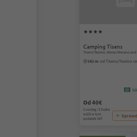
Camping Tisens
Tisens/Tesimo, Meran/Merano and
542 m
od Tisens/Tesimo c
Sü
Od 40€
1 nocleg / 2 liczba
osób w tym
Sprawd
podatek VAT