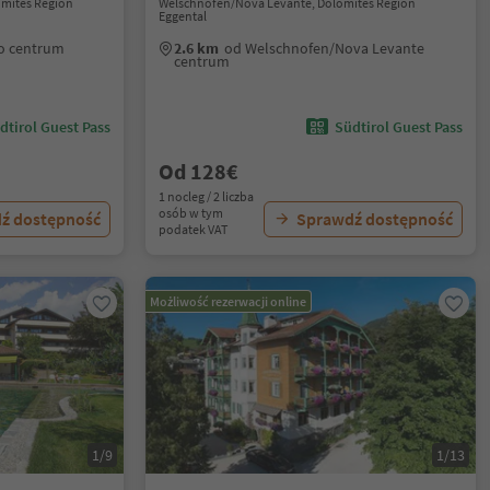
lomites Region
Welschnofen/Nova Levante, Dolomites Region
Eggental
io centrum
2.6 km
od Welschnofen/Nova Levante
centrum
dtirol Guest Pass
Südtirol Guest Pass
Od 128€
1 nocleg / 2 liczba
osób w tym
ź dostępność
Sprawdź dostępność
podatek VAT
Możliwość rezerwacji online
1/9
1/13