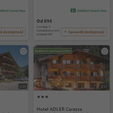
dtirol Guest Pass
Südtirol Guest Pass
Od 89€
1 nocleg / 1
mieszkanie w tym
ź dostępność
Sprawdź dostępność
podatek VAT
Możliwość rezerwacji online
1/10
1/17
Hotel ADLER Carezza