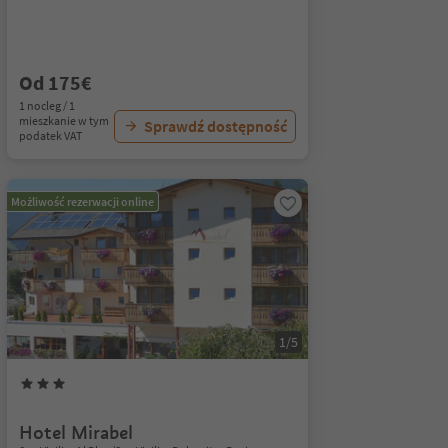
Od 175€
1 nocleg / 1
mieszkanie w tym
Sprawdź dostępność
podatek VAT
Możliwość rezerwacji online
1/5
Hotel Mirabel