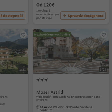
Od 120€
1 nocleg / 1
mieszkanie w tym
ź dostępność
Sprawdź dostępność
podatek VAT
Możliwość rezerwacji online
1/31
1/22
Moser Astrid
virons
Waidbruck/Ponte Gardena, Brixen/Bressanone and
environs
trum
14 m
od Waidbruck/Ponte Gardena
centrum