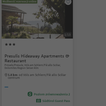
Możliwość rezerwacji online
1/13
Presulis Hideaway Apartments &
Restaurant
Prösels/Presule, Völs am Schlern/Fiè allo Sciliar,
Dolomites Region Seiser Alm
1.8 km
od Völs am Schlern/Fiè allo Sciliar
centrum
Poziom zrównoważenia 2
Südtirol Guest Pass