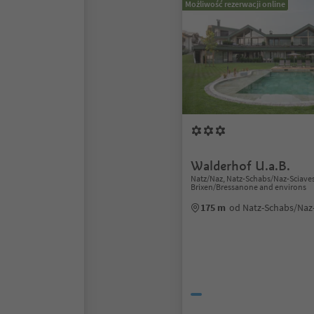
Możliwość rezerwacji online
Walderhof U.a.B.
Natz/Naz, Natz-Schabs/Naz-Sciaves
Brixen/Bressanone and environs
175 m
od Natz-Schabs/Naz