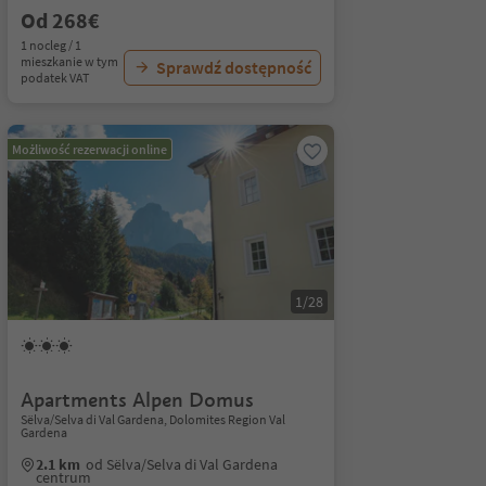
Od 268€
1 nocleg / 1
mieszkanie w tym
Sprawdź dostępność
podatek VAT
Możliwość rezerwacji online
1/28
Apartments Alpen Domus
Sëlva/Selva di Val Gardena, Dolomites Region Val
Gardena
2.1 km
od Sëlva/Selva di Val Gardena
centrum