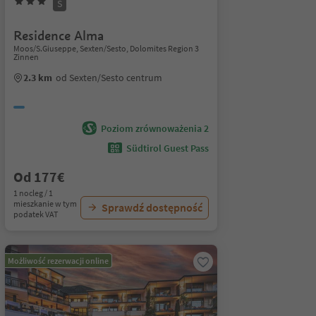
S
Residence Alma
Moos/S.Giuseppe, Sexten/Sesto, Dolomites Region 3
Zinnen
2.3 km
od Sexten/Sesto centrum
Poziom zrównoważenia 2
Südtirol Guest Pass
Od 177€
1 nocleg / 1
mieszkanie w tym
Sprawdź dostępność
podatek VAT
Możliwość rezerwacji online