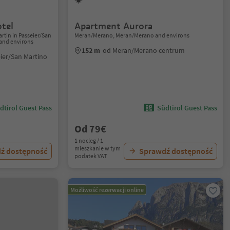
tel
Apartment Aurora
Martin in Passeier/San
Meran/Merano, Meran/Merano and environs
 and environs
152 m
od Meran/Merano centrum
eier/San Martino
dtirol Guest Pass
Südtirol Guest Pass
Od 79€
1 nocleg / 1
mieszkanie w tym
ź dostępność
Sprawdź dostępność
podatek VAT
Możliwość rezerwacji online