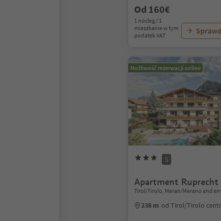
Od 160€
1 nocleg / 1
mieszkanie w tym
Sprawd
podatek VAT
Możliwość rezerwacji online
S
Apartment Ruprecht
Tirol/Tirolo, Meran/Merano and en
238 m
od Tirol/Tirolo cen