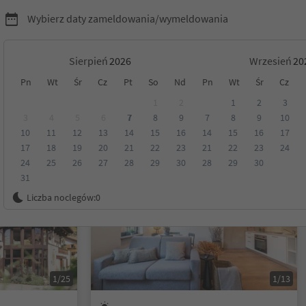
Wybierz daty zameldowania/wymeldowania
Sierpień
Wrzesień
Pn
Wt
Śr
Cz
Pt
So
Nd
Pn
Wt
Śr
Cz
Tyrol
1
2
1
2
3
3
4
5
6
7
8
9
7
8
9
10
10
11
12
13
14
15
16
14
15
16
17
Kategoria
Opcje wyżywienia
Ekologiczne zakwaterowanie
17
18
19
20
21
22
23
21
22
23
24
24
25
26
27
28
29
30
28
29
30
31
Możliwość rezerwacji online
Liczba noclegów:
0
1/25
1/13