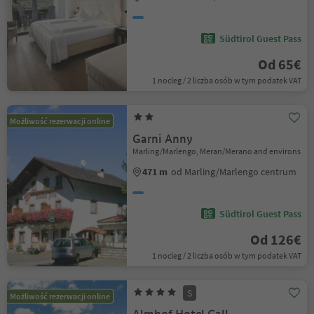
Südtirol Guest Pass
Od 65€
1 nocleg / 2 liczba osób w tym podatek VAT
Możliwość rezerwacji online
Garni Anny
Marling/Marlengo, Meran/Merano and environs
471 m
od Marling/Marlengo centrum
Südtirol Guest Pass
Od 126€
1 nocleg / 2 liczba osób w tym podatek VAT
S
Możliwość rezerwacji online