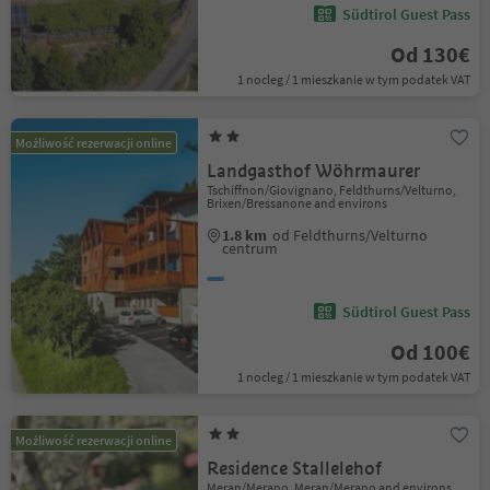
Südtirol Guest Pass
Od 130€
1 nocleg / 1 mieszkanie w tym podatek VAT
Możliwość rezerwacji online
Landgasthof Wöhrmaurer
Tschiffnon/Giovignano, Feldthurns/Velturno,
Brixen/Bressanone and environs
1.8 km
od Feldthurns/Velturno
centrum
Südtirol Guest Pass
Od 100€
1 nocleg / 1 mieszkanie w tym podatek VAT
Możliwość rezerwacji online
Residence Stallelehof
Meran/Merano, Meran/Merano and environs