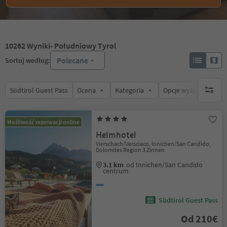
10262
Wyniki
- Południowy Tyrol
Polecane
Sortuj według:
Südtirol Guest Pass
Ocena
Kategoria
Opcje wyżywienia
brak ak
Możliwość rezerwacji online
Helmhotel
Vierschach/Versciaco, Innichen/San Candido,
Dolomites Region 3 Zinnen
3.1 km
od Innichen/San Candido
centrum
Südtirol Guest Pass
Od 210€