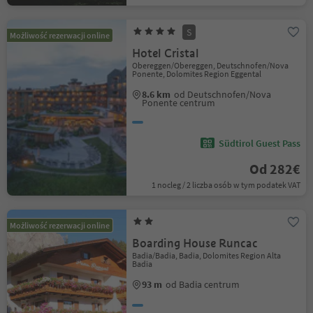
S
Możliwość rezerwacji online
Hotel Cristal
Obereggen/Obereggen, Deutschnofen/Nova
Ponente, Dolomites Region Eggental
8.6 km
od Deutschnofen/Nova
Ponente centrum
Südtirol Guest Pass
Od 282€
1 nocleg / 2 liczba osób w tym podatek VAT
Możliwość rezerwacji online
Boarding House Runcac
Badia/Badia, Badia, Dolomites Region Alta
Badia
93 m
od Badia centrum