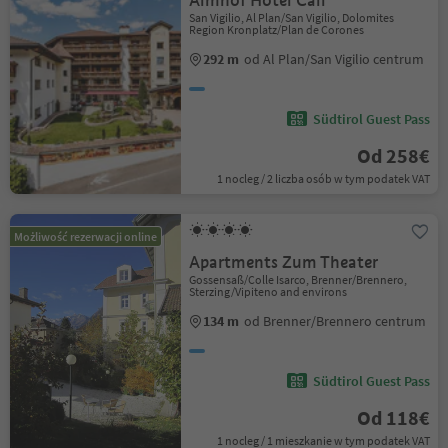
Almhof Hotel Call
San Vigilio, Al Plan/San Vigilio, Dolomites
Region Kronplatz/Plan de Corones
292 m
od Al Plan/San Vigilio centrum
Südtirol Guest Pass
Od 258€
1 nocleg / 2 liczba osób w tym podatek VAT
Możliwość rezerwacji online
Apartments Zum Theater
Gossensaß/Colle Isarco, Brenner/Brennero,
Sterzing/Vipiteno and environs
134 m
od Brenner/Brennero centrum
Südtirol Guest Pass
Od 118€
1 nocleg / 1 mieszkanie w tym podatek VAT