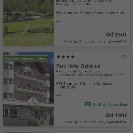
Kurzras/Maso Corto, Schnals/Senales,
Vinschgau/Val Venosta
8.7 km
od Schnals/Senales centrum
Od 150€
1 nocleg / 2 liczba osób w tym podatek VAT
Możliwość rezerwacji online
Park Hotel Bellevue
Neutoblach/Dobbiaco Nuova,
Toblach/Dobbiaco, Dolomites Region 3 Zinnen
1.1 km
od Toblach/Dobbiaco
centrum
Südtirol Guest Pass
Od 190€
1 nocleg / 2 liczba osób w tym podatek VAT