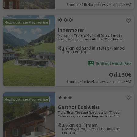
1 nocleg / 2 liczba osób w tym podatek VAT
Możliwość rezerwacji online
Innermoser
Mühlen in Taufers/Molini di Tures, Sand in
Taufers/Campo Tures, Ahrntal/Valle Aurina
2.7 km
od Sand in Taufers/Campo
Tures centrum
Südtirol Guest Pass
Od 190€
1 nocleg / 1 mieszkanie w tym podatek VAT
Możliwość rezerwacji online
Gasthof Edelweiss
Tiers/Tires, Tiers am Rosengarten/Tires al
Catinaccio, Dolomites Region Seiser Alm
1.6 km
od Tiers am
Rosengarten/Tires al Catinaccio
centrum