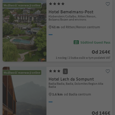
Możliwość rezerwacji online
Hotel Bemelmans-Post
Klobenstein/Collalbo, Ritten/Renon,
Bolzano/Bozen and environs
61 m
od Ritten/Renon centrum
Südtirol Guest Pass
Od 264€
1 nocleg / 2 liczba osób w tym podatek VAT
S
Możliwość rezerwacji online
Hotel Lech da Sompunt
Badia/Badia, Badia, Dolomites Region Alta
Badia
1.6 km
od Badia centrum
Od 146€