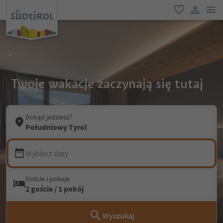
lin
ulubione
link uży
Twoje wakacje zaczynają się tutaj
Dokąd jedziesz?
Południowy Tyrol
Wybierz daty
Goście i pokoje
2 goście / 1 pokój
Wyszukaj