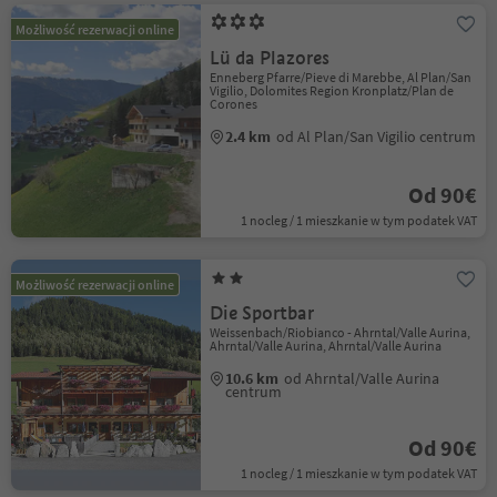
Możliwość rezerwacji online
Lü da Plazores
Enneberg Pfarre/Pieve di Marebbe, Al Plan/San
Vigilio, Dolomites Region Kronplatz/Plan de
Corones
2.4 km
od Al Plan/San Vigilio centrum
Od 90€
1 nocleg / 1 mieszkanie w tym podatek VAT
Możliwość rezerwacji online
Die Sportbar
Weissenbach/Riobianco - Ahrntal/Valle Aurina,
Ahrntal/Valle Aurina, Ahrntal/Valle Aurina
10.6 km
od Ahrntal/Valle Aurina
centrum
Od 90€
1 nocleg / 1 mieszkanie w tym podatek VAT