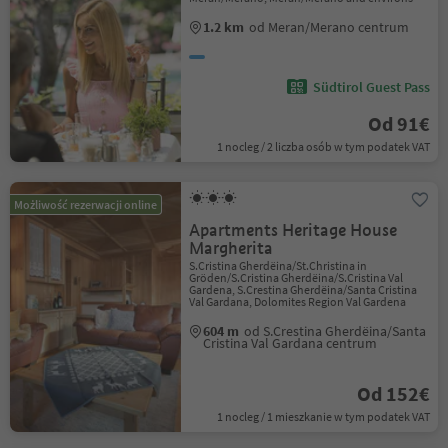
1.2 km
od Meran/Merano centrum
Südtirol Guest Pass
Od 91€
1 nocleg / 2 liczba osób w tym podatek VAT
Możliwość rezerwacji online
Apartments Heritage House
Margherita
S.Cristina Gherdëina/St.Christina in
Gröden/S.Cristina Gherdëina/S.Cristina Val
Gardena, S.Crestina Gherdëina/Santa Cristina
Val Gardana, Dolomites Region Val Gardena
604 m
od S.Crestina Gherdëina/Santa
Cristina Val Gardana centrum
Od 152€
1 nocleg / 1 mieszkanie w tym podatek VAT