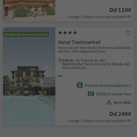
Od 110€
1 nocleg / 2 liczba osób w tym podatek VAT
Możliwość rezerwacji online
Hotel Traminerhof
Tramin an der Weinstraße/Termeno sulla Strada
del Vino, Alto Adige Wine Road
524 m
od Tramin an der
Weinstraße/Termeno sulla Strada del
Vino centrum
Poziom zrównoważenia 3
Südtirol Guest Pass
Bett+Bike
Od 248€
1 nocleg / 2 liczba osób w tym podatek VAT
1