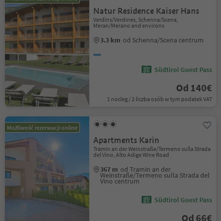
Natur Residence Kaiser Hans
Verdins/Verdines, Schenna/Scena,
Meran/Merano and environs
3.3 km
od Schenna/Scena centrum
Südtirol Guest Pass
Od 140€
1 nocleg / 2 liczba osób w tym podatek VAT
Możliwość rezerwacji online
Apartments Karin
Tramin an der Weinstraße/Termeno sulla Strada
del Vino, Alto Adige Wine Road
367 m
od Tramin an der
Weinstraße/Termeno sulla Strada del
Vino centrum
Südtirol Guest Pass
Od 66€