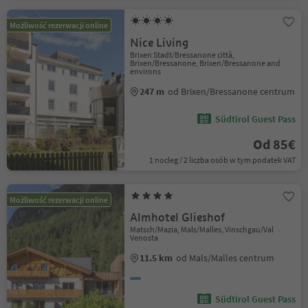
Możliwość rezerwacji online
Nice Living
Brixen Stadt/Bressanone città,
Brixen/Bressanone, Brixen/Bressanone and
environs
247 m
od Brixen/Bressanone centrum
Südtirol Guest Pass
Od 85€
1 nocleg / 2 liczba osób w tym podatek VAT
Możliwość rezerwacji online
Almhotel Glieshof
Matsch/Mazia, Mals/Malles, Vinschgau/Val
Venosta
11.5 km
od Mals/Malles centrum
Südtirol Guest Pass