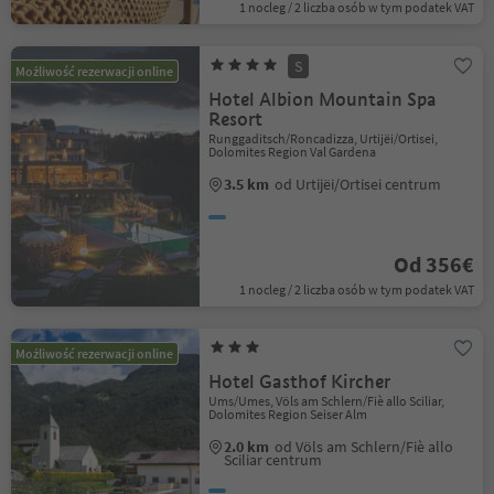
1 nocleg / 2 liczba osób w tym podatek VAT
S
Możliwość rezerwacji online
Hotel Albion Mountain Spa
Resort
Runggaditsch/Roncadizza, Urtijëi/Ortisei,
Dolomites Region Val Gardena
3.5 km
od Urtijëi/Ortisei centrum
Od 356€
1 nocleg / 2 liczba osób w tym podatek VAT
Możliwość rezerwacji online
Hotel Gasthof Kircher
Ums/Umes, Völs am Schlern/Fiè allo Sciliar,
Dolomites Region Seiser Alm
2.0 km
od Völs am Schlern/Fiè allo
Sciliar centrum