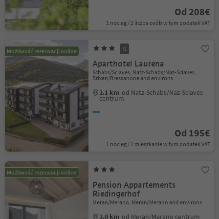
Od 208€
1 nocleg / 2 liczba osób w tym podatek VAT
S
Możliwość rezerwacji online
Aparthotel Laurena
Schabs/Sciaves, Natz-Schabs/Naz-Sciaves,
Brixen/Bressanone and environs
2.1 km
od Natz-Schabs/Naz-Sciaves
centrum
Od 195€
1 nocleg / 1 mieszkanie w tym podatek VAT
Możliwość rezerwacji online
Pension Appartements
Riedingerhof
Meran/Merano, Meran/Merano and environs
2.0 km
od Meran/Merano centrum