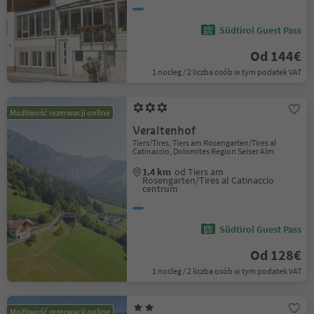
Südtirol Guest Pass
Od 144€
1 nocleg / 2 liczba osób w tym podatek VAT
Możliwość rezerwacji online
Veraltenhof
Tiers/Tires, Tiers am Rosengarten/Tires al
Catinaccio, Dolomites Region Seiser Alm
1.4 km
od Tiers am
Rosengarten/Tires al Catinaccio
centrum
Südtirol Guest Pass
Od 128€
1 nocleg / 2 liczba osób w tym podatek VAT
Możliwość rezerwacji online