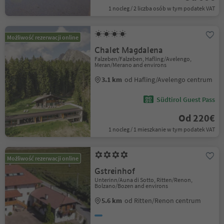
1 nocleg / 2 liczba osób w tym podatek VAT
Możliwość rezerwacji online
Chalet Magdalena
Falzeben/Falzeben, Hafling/Avelengo,
Meran/Merano and environs
3.1 km
od Hafling/Avelengo centrum
Südtirol Guest Pass
Od 220€
1 nocleg / 1 mieszkanie w tym podatek VAT
Możliwość rezerwacji online
Gstreinhof
Unterinn/Auna di Sotto, Ritten/Renon,
Bolzano/Bozen and environs
5.6 km
od Ritten/Renon centrum