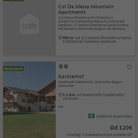
Col Da Messa Mountain
Apartments
S.Cristina Gherdëina/St.Christina in
Gröden/S.Cristina Gherdëina/S.Cristina Val
Gardena, S.Crestina Gherdëina/Santa Cristina
Val Gardana, Dolomites Region Val Gardena
480 m
od S.Crestina Gherdëina/Santa
Cristina Val Gardana centrum
Na życzenie
Kachlerhof
Kastelruth/Castelrotto, Dolomites Region
Seiser Alm
1.1 km
od Kastelruth/Castelrotto
centrum
Südtirol Guest Pass
Od 120€
1 nocleg / 1 mieszkanie w tym podatek VAT