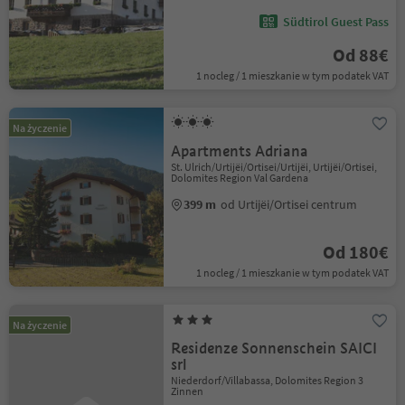
Südtirol Guest Pass
Od 88€
1 nocleg / 1 mieszkanie w tym podatek VAT
Na życzenie
Apartments Adriana
St. Ulrich/Urtijëi/Ortisei/Urtijëi, Urtijëi/Ortisei,
Dolomites Region Val Gardena
399 m
od Urtijëi/Ortisei centrum
Od 180€
1 nocleg / 1 mieszkanie w tym podatek VAT
Na życzenie
Residenze Sonnenschein SAICI
srl
Niederdorf/Villabassa, Dolomites Region 3
Zinnen