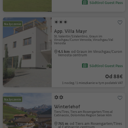
Südtirol Guest Pass
Na życzenie
App. Villa Mayr
St. Valentin/S.Valentino, Graun im
Vinschgau/Curon Venosta, Vinschgau/Val
Venosta
4.5 km
od Graun im Vinschgau/Curon
Venosta centrum
Südtirol Guest Pass
Od 88€
1 nocleg / 1 mieszkanie w tym podatek VAT
Na życzenie
Winterlehof
Tiers/Tires, Tiers am Rosengarten/Tires al
Catinaccio, Dolomites Region Seiser Alm
765 m
od Tiers am Rosengarten/Tires
al Catinaccio centrum