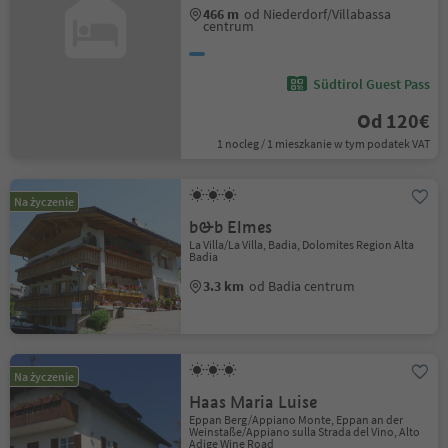
466 m
od Niederdorf/Villabassa
centrum
Südtirol Guest Pass
Od 120€
1 nocleg / 1 mieszkanie w tym podatek VAT
Na życzenie
b&b Elmes
La Villa/La Villa, Badia, Dolomites Region Alta
Badia
3.3 km
od Badia centrum
Na życzenie
Haas Maria Luise
Eppan Berg/Appiano Monte, Eppan an der
Weinstaße/Appiano sulla Strada del Vino, Alto
Adige Wine Road