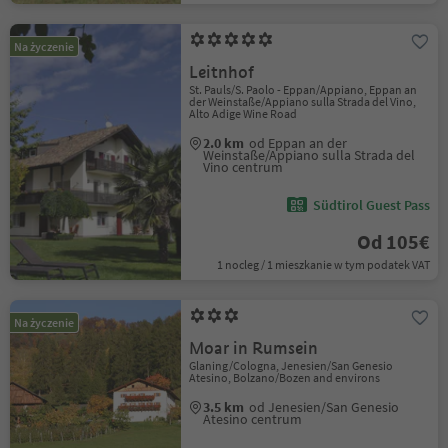
Na życzenie
Leitnhof
St. Pauls/S. Paolo - Eppan/Appiano, Eppan an
der Weinstaße/Appiano sulla Strada del Vino,
Alto Adige Wine Road
2.0 km
od Eppan an der
Weinstaße/Appiano sulla Strada del
Vino centrum
Südtirol Guest Pass
Od 105€
1 nocleg / 1 mieszkanie w tym podatek VAT
Na życzenie
Moar in Rumsein
Glaning/Cologna, Jenesien/San Genesio
Atesino, Bolzano/Bozen and environs
3.5 km
od Jenesien/San Genesio
Atesino centrum