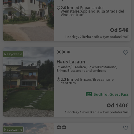
2.0 km
od Eppan an der
Weinstaße/Appiano sulla Strada del
Vino centrum
Od 54€
1 nocleg / 2 liczba osób w tym podatek VAT
Na życzenie
Haus Lasaun
St. Andrä/S. Andrea, Brixen/Bressanone,
Brixen/Bressanone and environs
2.2 km
od Brixen/Bressanone
centrum
Südtirol Guest Pass
Od 140€
1 nocleg / 1 mieszkanie w tym podatek VAT
Na życzenie