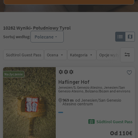
10262
Wyniki
- Południowy Tyrol
Polecane
Sortuj według:
Südtirol Guest Pass
Ocena
Kategoria
Opcje wyżywienia
brak ak
Na życzenie
Haflinger Hof
Jenesien/S. Genesio Atesino, Jenesien/San
Genesio Atesino, Bolzano/Bozen and environs
969 m
od Jenesien/San Genesio
Atesino centrum
Südtirol Guest Pass
Od 110€