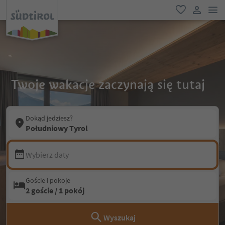
lin
ulubione
link uży
Twoje wakacje zaczynają się tutaj
Dokąd jedziesz?
Południowy Tyrol
Wybierz daty
Goście i pokoje
2 goście / 1 pokój
Wyszukaj