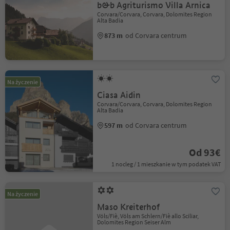
b&b Agriturismo Villa Arnica
Corvara/Corvara, Corvara, Dolomites Region
Alta Badia
873 m
od Corvara centrum
Na życzenie
Ciasa Aidin
Corvara/Corvara, Corvara, Dolomites Region
Alta Badia
597 m
od Corvara centrum
Od 93€
1 nocleg / 1 mieszkanie w tym podatek VAT
Na życzenie
Maso Kreiterhof
Völs/Fiè, Völs am Schlern/Fiè allo Sciliar,
Dolomites Region Seiser Alm