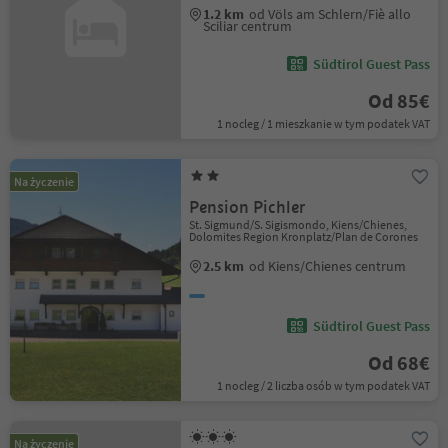
1.2 km
od Völs am Schlern/Fiè allo
Sciliar centrum
Südtirol Guest Pass
Od 85€
1 nocleg / 1 mieszkanie w tym podatek VAT
Na życzenie
Pension Pichler
St. Sigmund/S. Sigismondo, Kiens/Chienes,
Dolomites Region Kronplatz/Plan de Corones
2.5 km
od Kiens/Chienes centrum
Südtirol Guest Pass
Od 68€
1 nocleg / 2 liczba osób w tym podatek VAT
Na życzenie