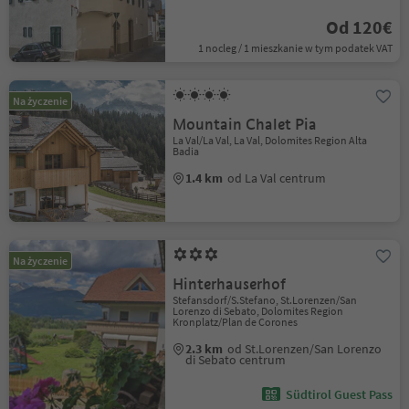
Od 120€
1 nocleg / 1 mieszkanie w tym podatek VAT
Na życzenie
Mountain Chalet Pia
La Val/La Val, La Val, Dolomites Region Alta
Badia
1.4 km
od La Val centrum
Na życzenie
Hinterhauserhof
Stefansdorf/S.Stefano, St.Lorenzen/San
Lorenzo di Sebato, Dolomites Region
Kronplatz/Plan de Corones
2.3 km
od St.Lorenzen/San Lorenzo
di Sebato centrum
Südtirol Guest Pass