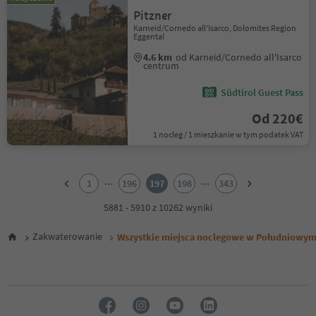
Pitzner
Karneid/Cornedo all'Isarco, Dolomites Region
Eggental
4.6 km
od Karneid/Cornedo all'Isarco
centrum
Südtirol Guest Pass
Od 220€
1 nocleg / 1 mieszkanie w tym podatek VAT
1
2
...
...
1
196
197
198
343
3
4
5881 - 5910 z 10262 wyniki
5
6
Zakwaterowanie
Wszystkie miejsca noclegowe w Południowym
7
8
9
10
11