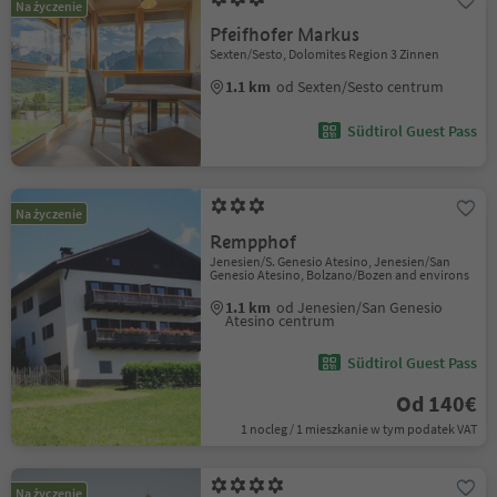
Na życzenie
Pfeifhofer Markus
Sexten/Sesto, Dolomites Region 3 Zinnen
1.1 km
od Sexten/Sesto centrum
Südtirol Guest Pass
Na życzenie
Rempphof
Jenesien/S. Genesio Atesino, Jenesien/San
Genesio Atesino, Bolzano/Bozen and environs
1.1 km
od Jenesien/San Genesio
Atesino centrum
Südtirol Guest Pass
Od 140€
1 nocleg / 1 mieszkanie w tym podatek VAT
Na życzenie