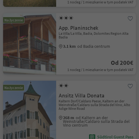
1 nocleg / 1 mieszkanie w tym podatek VAT
Na życzenie
App. Planinschek
La Villa/La Villa, Badia, Dolomites Region Alta
Badia
3.1 km
od Badia centrum
Od 200€
1 nocleg / 1 mieszkanie w tym podatek VAT
Na życzenie
Ansitz Villa Donata
Kaltern Dorf/Caldaro Paese, Kaltern an der
Weinstraße/Caldaro sulla Strada del Vino, Alto
Adige Wine Road
268 m
od Kaltern an der
Weinstraße/Caldaro sulla Strada del
Vino centrum
Südtirol Guest Pass